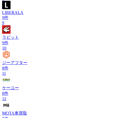
LIBERALA
9
件
9
ラビット
9
件
10
ジーアフター
8
件
11
ケーユー
8
件
12
MOTA車買取