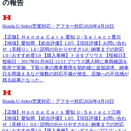
の報告
Honda U-Select
営業対応・アフター対応
2026年4月10日
【店舗】Ｈｏｎｄａ Ｃａｒｓ 愛知 Ｕ−Ｓｅｌｅｃｔ豊川
【地域】愛知県 【総合評価】1.0/5 【項目評価】お問い合わ
せ（見積り）1.0 / 説明の分かりやすさ1.0 / 納車までの対応
1.0 / おすすめ度1.0 【購入車種】トヨタプリウス 【投稿日】
投稿日：2017年01月06日 12:13 プリウス購入時に車両確認を
暗所で実施、下取り車の廃車費用を契約後に追加請求、納車
日を間違えるなど複数の対応不備が発生。店舗への不信感が
残る結果となった。
Honda U-Select
営業対応・アフター対応
2026年4月10日
【店舗】Ｈｏｎｄａ Ｃａｒｓ 愛知 Ｕ−Ｓｅｌｅｃｔ江南
【地域】愛知県 【総合評価】1.0/5 【項目評価】お問い合わ
せ（見積り）0.0 / 説明の分かりやすさ0.0 / 納車までの対応
0.0 / おすすめ度1.0 【購入車種】ホンダステップワゴンスパ