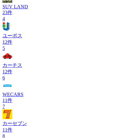
SUV LAND
23
件
4
ユーポス
12
件
5
カーチス
12
件
6
WECARS
11
件
7
カーセブン
11
件
8