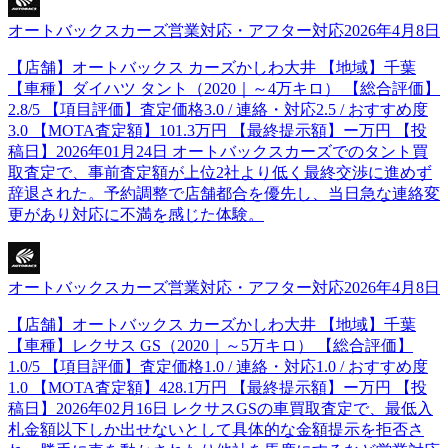
オートバックスカーズ
営業対応・アフター対応
2026年4月8日
【店舗】オートバックス カーズかしわ大井 【地域】千葉
【車種】ダイハツ タント（2020｜～4万キロ） 【総合評価】
2.8/5 【項目評価】査定価格3.0 / 連絡・対応2.5 / おすすめ度
3.0 【MOTA査定額】101.3万円 【最終提示額】ー万円 【投
稿日】2026年01月24日 オートバックスカーズでのタント買
取査定で、事前査定額が上位2社より低く最終交渉に進めず
辞退された。予約調整で店舗都合を優先し、当日急な連絡変
更があり対応に不満を感じた体験。
オートバックスカーズ
営業対応・アフター対応
2026年4月8日
【店舗】オートバックス カーズかしわ大井 【地域】千葉
【車種】レクサス GS（2020｜～5万キロ） 【総合評価】
1.0/5 【項目評価】査定価格1.0 / 連絡・対応1.0 / おすすめ度
1.0 【MOTA査定額】428.1万円 【最終提示額】ー万円 【投
稿日】2026年02月16日 レクサスGSの車買取査定で、最低入
札金額以下しか出せないとして具体的な金額提示を拒否さ