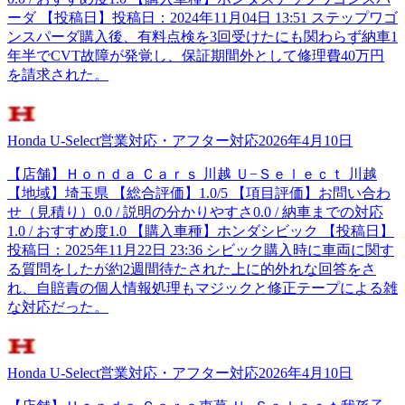
ーダ 【投稿日】投稿日：2024年11月04日 13:51 ステップワゴ
ンスパーダ購入後、有料点検を3回受けたにも関わらず納車1
年半でCVT故障が発覚し、保証期間外として修理費40万円
を請求された。
Honda U-Select
営業対応・アフター対応
2026年4月10日
【店舗】Ｈｏｎｄａ Ｃａｒｓ 川越 Ｕ−Ｓｅｌｅｃｔ 川越
【地域】埼玉県 【総合評価】1.0/5 【項目評価】お問い合わ
せ（見積り）0.0 / 説明の分かりやすさ0.0 / 納車までの対応
1.0 / おすすめ度1.0 【購入車種】ホンダシビック 【投稿日】
投稿日：2025年11月22日 23:36 シビック購入時に車両に関す
る質問をしたが約2週間待たされた上に的外れな回答をさ
れ、自賠責の個人情報処理もマジックと修正テープによる雑
な対応だった。
Honda U-Select
営業対応・アフター対応
2026年4月10日