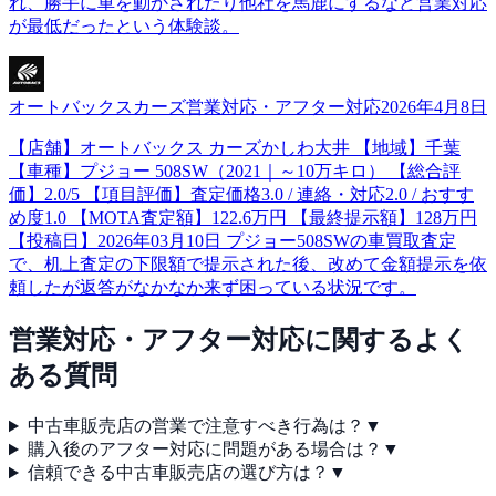
れ、勝手に車を動かされたり他社を馬鹿にするなど営業対応
が最低だったという体験談。
オートバックスカーズ
営業対応・アフター対応
2026年4月8日
【店舗】オートバックス カーズかしわ大井 【地域】千葉
【車種】プジョー 508SW（2021｜～10万キロ） 【総合評
価】2.0/5 【項目評価】査定価格3.0 / 連絡・対応2.0 / おすす
め度1.0 【MOTA査定額】122.6万円 【最終提示額】128万円
【投稿日】2026年03月10日 プジョー508SWの車買取査定
で、机上査定の下限額で提示された後、改めて金額提示を依
頼したが返答がなかなか来ず困っている状況です。
営業対応・アフター対応
に関するよく
ある質問
中古車販売店の営業で注意すべき行為は？
▼
購入後のアフター対応に問題がある場合は？
▼
信頼できる中古車販売店の選び方は？
▼