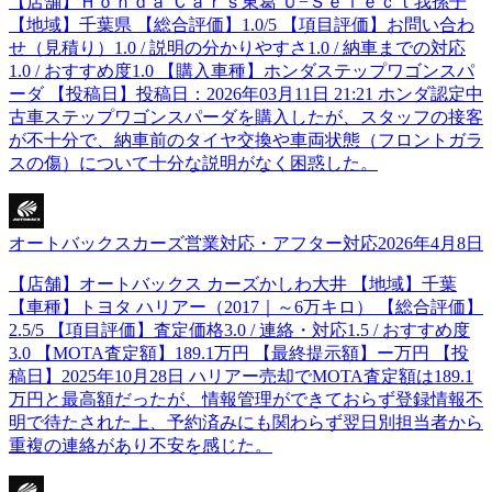
【店舗】Ｈｏｎｄａ Ｃａｒｓ東葛 Ｕ−Ｓｅｌｅｃｔ我孫子
【地域】千葉県 【総合評価】1.0/5 【項目評価】お問い合わ
せ（見積り）1.0 / 説明の分かりやすさ1.0 / 納車までの対応
1.0 / おすすめ度1.0 【購入車種】ホンダステップワゴンスパ
ーダ 【投稿日】投稿日：2026年03月11日 21:21 ホンダ認定中
古車ステップワゴンスパーダを購入したが、スタッフの接客
が不十分で、納車前のタイヤ交換や車両状態（フロントガラ
スの傷）について十分な説明がなく困惑した。
オートバックスカーズ
営業対応・アフター対応
2026年4月8日
【店舗】オートバックス カーズかしわ大井 【地域】千葉
【車種】トヨタ ハリアー（2017｜～6万キロ） 【総合評価】
2.5/5 【項目評価】査定価格3.0 / 連絡・対応1.5 / おすすめ度
3.0 【MOTA査定額】189.1万円 【最終提示額】ー万円 【投
稿日】2025年10月28日 ハリアー売却でMOTA査定額は189.1
万円と最高額だったが、情報管理ができておらず登録情報不
明で待たされた上、予約済みにも関わらず翌日別担当者から
重複の連絡があり不安を感じた。