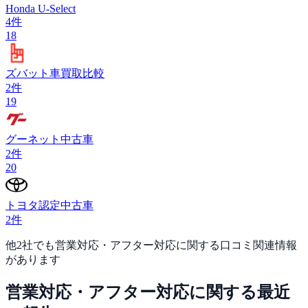
Honda U-Select
4
件
18
ズバット車買取比較
2
件
19
グーネット中古車
2
件
20
トヨタ認定中古車
2
件
他
2
社でも
営業対応・アフター対応
に関する口コミ関連情報
があります
営業対応・アフター対応
に関する最近