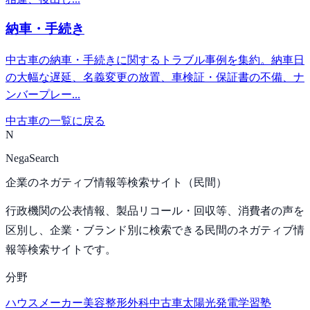
納車・手続き
中古車の納車・手続きに関するトラブル事例を集約。納車日
の大幅な遅延、名義変更の放置、車検証・保証書の不備、ナ
ンバープレー...
中古車
の一覧に戻る
N
NegaSearch
企業のネガティブ情報等検索サイト（民間）
行政機関の公表情報、製品リコール・回収等、消費者の声を
区別し、企業・ブランド別に検索できる民間のネガティブ情
報等検索サイトです。
分野
ハウスメーカー
美容整形外科
中古車
太陽光発電
学習塾