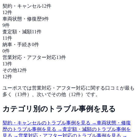
契約・キャンセル
12
件
12
件
車両状態・修復歴
9
件
9
件
査定額・減額
11
件
11
件
納車・手続き
0
件
0
件
営業対応・アフター対応
13
件
13
件
その他
12
件
12
件
ユーポス
では
営業対応・アフター対応
に関する口コミが最も
多く（
13
件）、次いで
その他
（
12
件）です。
カテゴリ別のトラブル事例を見る
契約・キャンセル
のトラブル事例を見る →
車両状態・修復
歴
のトラブル事例を見る →
査定額・減額
のトラブル事例を
見る →
営業対応・アフター対応
のトラブル事例を見る →