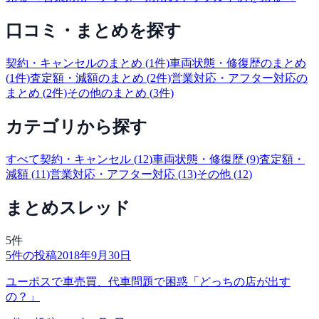
口コミ・まとめを探す
契約・キャンセル
のまとめ (
1
件)
車両状態・修復歴
のまとめ
(
1
件)
査定額・減額
のまとめ (
2
件)
営業対応・アフター対応
の
まとめ (
2
件)
その他
のまとめ (
3
件)
カテゴリから探す
すべて
契約・キャンセル
(
12
)
車両状態・修復歴
(
9
)
査定額・
減額
(
11
)
営業対応・アフター対応
(
13
)
その他
(
12
)
まとめスレッド
5
件
5
件の投稿
2018年9月30日
ユーポスで車売買、代車問題で困惑「どっちの店が出す
の？」