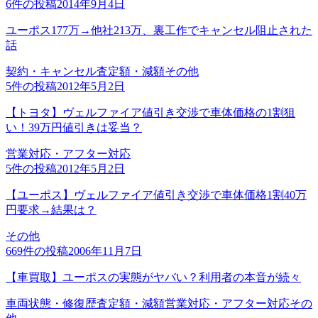
6
件の投稿
2014年9月4日
ユーポス177万→他社213万、裏工作でキャンセル阻止された
話
契約・キャンセル
査定額・減額
その他
5
件の投稿
2012年5月2日
【トヨタ】ヴェルファイア値引き交渉で車体価格の1割狙
い！39万円値引きは妥当？
営業対応・アフター対応
5
件の投稿
2012年5月2日
【ユーポス】ヴェルファイア値引き交渉で車体価格1割40万
円要求→結果は？
その他
669
件の投稿
2006年11月7日
【車買取】ユーポスの実態がヤバい？利用者の本音が続々
車両状態・修復歴
査定額・減額
営業対応・アフター対応
その