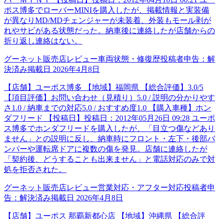
ポス博多でローバーMINIを購入したが、掲載情報と実装備
が異なりMD/MDチェンジャーが未装着、外装もモール剥が
れやサビがある状態だった。納車後に連絡したが店舗からの
折り返し連絡はない。
グーネット販売店レビュー
車両状態・修復歴
投稿者申告：
解
決済み
掲載日
2026年4月8日
【店舗】ユーポス博多 【地域】福岡県 【総合評価】3.0/5
【項目評価】お問い合わせ（見積り）5.0 / 説明の分かりやす
さ1.0 / 納車までの対応5.0 / おすすめ度1.0 【購入車種】ホン
ダフリード 【投稿日】投稿日：2012年05月26日 09:28 ユーポ
ス博多でホンダフリードを購入したが、「目立つ傷などあり
ません」との説明に反し、納車時にフロント・左下・後部バ
ンパーや運転席ドアに複数の傷を発見。店舗に連絡したが
「契約後、どうすることも出来ません」と電話対応のみで対
処を拒否された。
グーネット販売店レビュー
営業対応・アフター対応
投稿者申
告：
解決済み
掲載日
2026年4月8日
【店舗】ユーポス 那覇新都心店 【地域】沖縄県 【総合評