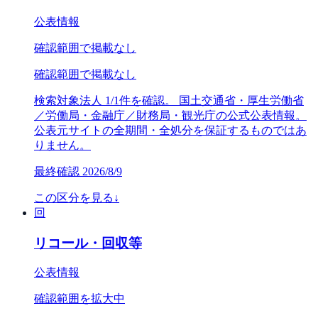
公表情報
確認範囲で掲載なし
確認範囲で掲載なし
検索対象法人 1/1件を確認。 国土交通省・厚生労働省
／労働局・金融庁／財務局・観光庁の公式公表情報。
公表元サイトの全期間・全処分を保証するものではあ
りません。
最終確認
2026/8/9
この区分を見る
↓
回
リコール・回収等
公表情報
確認範囲を拡大中