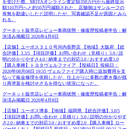
を受けた際、MOTAオンライン査定額350万円から最終提示
額310万円へと約50万円減額された。店舗側はサンルーフの
有無を勘違いしたと説明したが、写真確認不足が原因とみら
れる。
グーネット販売店レビュー
車両状態・修復歴
投稿者申告：
解
決済み
掲載日
2026年4月8日
【店舗】ユーポス３１０号河内長野店 【地域】大阪府 【総
合評価】3.3/5 【項目評価】お問い合わせ（見積り）5.0 / 説
明の分かりやすさ4.0 / 納車までの対応3.0 / おすすめ度1.0
【購入車種】トヨタヴェルファイア 【投稿日】投稿日：
2020年08月08日 19:35 ヴェルファイア購入時に追加費用を支
払って板金修理を依頼したが、仕上がりに多数の磨き傷が残
り再塗装を検討せざるを得ない状況になった。
グーネット販売店レビュー
車両状態・修復歴
投稿者申告：
解
決済み
掲載日
2026年4月8日
【店舗】ユーポス博多 【地域】福岡県 【総合評価】3.0/5
【項目評価】お問い合わせ（見積り）5.0 / 説明の分かりやす
さ2.0 / 納車までの対応3.0 / おすすめ度2.0 【購入車種】ロー
バーＭＩＮＩ 【投稿日】投稿日：2012年04月10日 00:21 ユー