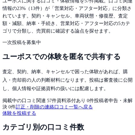
ユーポス
に関する口コミ・体験情報を
57
件掲載。
口コミ関連
情報の
23
%（
13
件）が「
営業対応・アフター対応
」に分類さ
れています。
契約・キャンセル、車両状態・修復歴、査定
額・減額、納車・手続き、営業対応・アフター対応の
5
カテ
ゴリで分類し、売買前に確認する論点を探せます。
一次投稿を募集中
ユーポス
での体験を匿名で共有する
査定、契約、納車、キャンセルで困った体験
があれば、
購
入・売却前の人
の判断材料になります。投稿は審査後に公開
し、個人情報や証拠資料の扱いには配慮します。
掲載中の口コミ関連
57
件
資料添付あり
0
件
投稿者申告・未解
決
0
件
訂正・削除の連絡
口コミ一覧へ戻る
体験を投稿する
カテゴリ別の口コミ件数