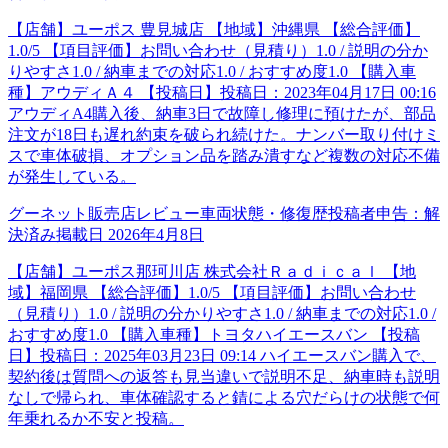
【店舗】ユーポス 豊見城店 【地域】沖縄県 【総合評価】
1.0/5 【項目評価】お問い合わせ（見積り）1.0 / 説明の分か
りやすさ1.0 / 納車までの対応1.0 / おすすめ度1.0 【購入車
種】アウディＡ４ 【投稿日】投稿日：2023年04月17日 00:16
アウディA4購入後、納車3日で故障し修理に預けたが、部品
注文が18日も遅れ約束を破られ続けた。ナンバー取り付けミ
スで車体破損、オプション品を踏み潰すなど複数の対応不備
が発生している。
グーネット販売店レビュー
車両状態・修復歴
投稿者申告：
解
決済み
掲載日
2026年4月8日
【店舗】ユーポス那珂川店 株式会社Ｒａｄｉｃａｌ 【地
域】福岡県 【総合評価】1.0/5 【項目評価】お問い合わせ
（見積り）1.0 / 説明の分かりやすさ1.0 / 納車までの対応1.0 /
おすすめ度1.0 【購入車種】トヨタハイエースバン 【投稿
日】投稿日：2025年03月23日 09:14 ハイエースバン購入で、
契約後は質問への返答も見当違いで説明不足、納車時も説明
なしで帰られ、車体確認すると錆による穴だらけの状態で何
年乗れるか不安と投稿。