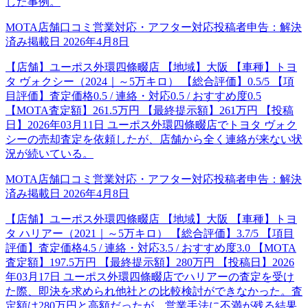
した事例。
MOTA店舗口コミ
営業対応・アフター対応
投稿者申告：
解決
済み
掲載日
2026年4月8日
【店舗】ユーポス外環四條畷店 【地域】大阪 【車種】トヨ
タ ヴォクシー（2024｜～5万キロ） 【総合評価】0.5/5 【項
目評価】査定価格0.5 / 連絡・対応0.5 / おすすめ度0.5
【MOTA査定額】261.5万円 【最終提示額】261万円 【投稿
日】2026年03月11日 ユーポス外環四條畷店でトヨタ ヴォク
シーの売却査定を依頼したが、店舗から全く連絡が来ない状
況が続いている。
MOTA店舗口コミ
営業対応・アフター対応
投稿者申告：
解決
済み
掲載日
2026年4月8日
【店舗】ユーポス外環四條畷店 【地域】大阪 【車種】トヨ
タ ハリアー（2021｜～5万キロ） 【総合評価】3.7/5 【項目
評価】査定価格4.5 / 連絡・対応3.5 / おすすめ度3.0 【MOTA
査定額】197.5万円 【最終提示額】280万円 【投稿日】2026
年03月17日 ユーポス外環四條畷店でハリアーの査定を受け
た際、即決を求められ他社との比較検討ができなかった。査
定額は280万円と高額だったが、営業手法に不満が残る結果