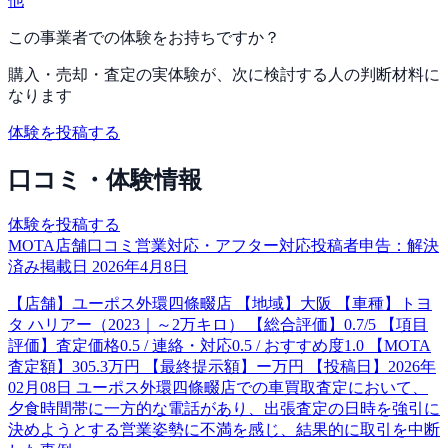
他
この事業者での体験をお持ちですか？
購入・売却・査定の実体験が、次に検討する人の判断材料に
なります
体験を投稿する
口コミ・体験情報
体験を投稿する
MOTA店舗口コミ
営業対応・アフター対応
投稿者申告：
解決
済み
掲載日
2026年4月8日
【店舗】ユーポス外環四條畷店 【地域】大阪 【車種】トヨ
タ ハリアー（2023｜～2万キロ） 【総合評価】0.7/5 【項目
評価】査定価格0.5 / 連絡・対応0.5 / おすすめ度1.0 【MOTA
査定額】305.3万円 【最終提示額】ー万円 【投稿日】2026年
02月08日 ユーポス外環四條畷店での車買取査定において、
夕食時間帯に一方的な電話があり、出張査定の日時を強引に
決めようとする営業姿勢に不満を感じ、結果的に取引を中断