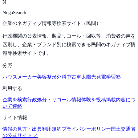
N
NegaSearch
企業のネガティブ情報等検索サイト（民間）
行政機関の公表情報、製品リコール・回収等、消費者の声を
区別し、企業・ブランド別に検索できる民間のネガティブ情
報等検索サイトです。
分野
ハウスメーカー
美容整形外科
中古車
太陽光発電
学習塾
利用する
企業を検索
行政処分・リコール情報
体験を投稿
掲載内容につ
いて連絡
サイト情報
情報の見方・出典
利用規約
プライバシーポリシー
国土交通省
の公式サイト ↗