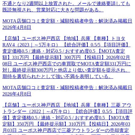
不通となり2週間以上放置された。メールで連絡要請しても
既読無視され、営業対応に大きな問題がある。
MOTA店舗口コミ
査定額・減額
投稿者申告：
解決済み
掲載日
2026年4月8日
【店舗】ユーポス神戸西店 【地域】兵庫 【車種】トヨタ
RAV4（2023｜～5万キロ） 【総合評価】0.5/5 【項目評価】
査定価格0.5 / 連絡・対応0.5 / おすすめ度0.5 【MOTA査定
額】331万円 【最終提示額】300万円 【投稿日】2026年02月
08日 ユーポス神戸西店での車買取でMOTA査定額331万円に
対し最終提示額300万円と他店より低い査定額を提示され、
期待を裏切られたとして強い不満を表明している。
MOTA店舗口コミ
査定額・減額
投稿者申告：
解決済み
掲載日
2026年4月8日
【店舗】ユーポス神戸西店 【地域】兵庫 【車種】三菱 アウ
トランダー（2022｜～4万キロ） 【総合評価】0.5/5 【項目評
価】査定価格0.5 / 連絡・対応0.5 / おすすめ度0.5 【MOTA査
定額】350万円 【最終提示額】310万円 【投稿日】2026年03
月03日 ユーポス神戸西店で三菱アウトランダーの売却査定