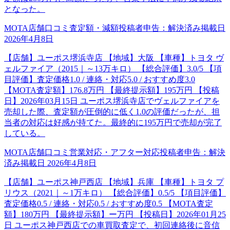
となった。
MOTA店舗口コミ
査定額・減額
投稿者申告：
解決済み
掲載日
2026年4月8日
【店舗】ユーポス堺浜寺店 【地域】大阪 【車種】トヨタ ヴ
ェルファイア（2015｜～13万キロ） 【総合評価】3.0/5 【項
目評価】査定価格1.0 / 連絡・対応5.0 / おすすめ度3.0
【MOTA査定額】176.8万円 【最終提示額】195万円 【投稿
日】2026年03月15日 ユーポス堺浜寺店でヴェルファイアを
売却した際、査定額が圧倒的に低く1.0の評価だったが、担
当者の対応は好感が持てた。最終的に195万円で売却が完了
している。
MOTA店舗口コミ
営業対応・アフター対応
投稿者申告：
解決
済み
掲載日
2026年4月8日
【店舗】ユーポス神戸西店 【地域】兵庫 【車種】トヨタ プ
リウス（2021｜～1万キロ） 【総合評価】0.5/5 【項目評価】
査定価格0.5 / 連絡・対応0.5 / おすすめ度0.5 【MOTA査定
額】180万円 【最終提示額】ー万円 【投稿日】2026年01月25
日 ユーポス神戸西店での車買取査定で、初回連絡後に音信