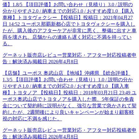
価】1.8/5 【項目評価】お問い合わせ（見積り）3.0 / 説明の
分かりやすさ2.0 / 納車までの対応1.0 / おすすめ度1.0 【購入
車種】トヨタヴォクシー 【投稿日】投稿日：2021年04月27
日 14:52 ユーポス那覇新都心店でトヨタヴォクシーを購入し
たが、購入後のアフターケアが非常に悪く、整備に出すと車
両を壊され、店舗からの連絡も遅く対応に不満を持ってい
る。
グーネット販売店レビュー
営業対応・アフター対応
投稿者申
告：
解決済み
掲載日
2026年4月8日
【店舗】ユーポス 奥武山店 【地域】沖縄県 【総合評価】
1.3/5 【項目評価】お問い合わせ（見積り）1.0 / 説明の分か
りやすさ1.0 / 納車までの対応2.0 / おすすめ度1.0 【購入車
種】トヨタノア 【投稿日】投稿日：2018年03月21日 23:49 ユ
ーポス奥武山店でトヨタノアを購入した際、5年保証の免責
金について契約時に説明がなく、強引な営業で急かされて契
約したが、2週間後により良いキャンペーンが始まり顧客軽
視の対応に不満を感じた。
グーネット販売店レビュー
営業対応・アフター対応
投稿者申
告：
解決済み
掲載日
2026年4月8日