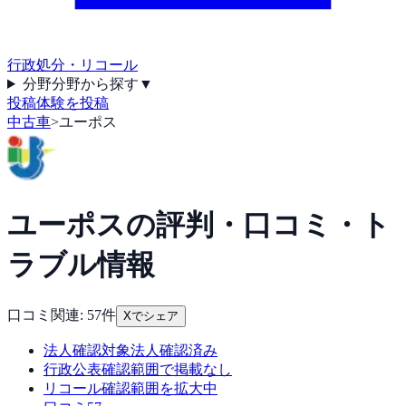
行政処分・リコール
分野
分野から探す
▼
投稿
体験を投稿
中古車
>
ユーポス
ユーポス
の評判・口コミ・ト
ラブル情報
口コミ関連:
57
件
Xでシェア
法人確認
対象法人確認済み
行政公表
確認範囲で掲載なし
リコール
確認範囲を拡大中