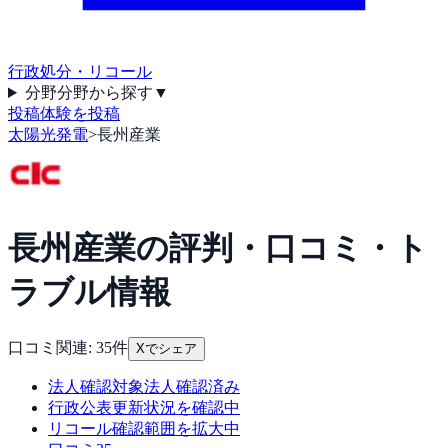
行政処分・リコール
分野
分野から探す
▼
投稿
体験を投稿
太陽光発電
>
長州産業
長州産業
の評判・口コミ・ト
ラブル情報
口コミ関連:
35
件
Xでシェア
法人確認
対象法人確認済み
行政公表
更新状況を確認中
リコール
確認範囲を拡大中