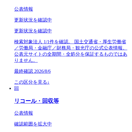
公表情報
更新状況を確認中
更新状況を確認中
検索対象法人 1/1件を確認。 国土交通省・厚生労働省
／労働局・金融庁／財務局・観光庁の公式公表情報。
公表元サイトの全期間・全処分を保証するものではあ
りません。
最終確認
2026/8/6
この区分を見る
↓
回
リコール・回収等
公表情報
確認範囲を拡大中