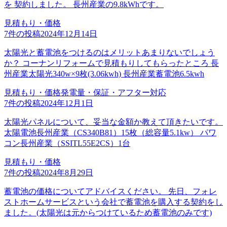
を 契約しました。 長州産業の9.8kWhです。
見積もり・価格
7
件の投稿
2024年12月14日
太陽光と蓄電池をつけるのはメリットあまりないでしょう
か？ コーナンリフォームで見積もりしてもらったところ 長
州産業太陽光340w×9枚(3.06kwh) 長州産業蓄電池6.5kwh
見積もり・価格
発電量・保証・アフター対応
7
件の投稿
2024年12月1日
太陽光パネルについて、妥当な金額か教えて頂きたいです。
太陽電池長州産業（CS340B81）15枚（総容量5.1kw） パワ
コン長州産業（SSITL55E2CS）1台
見積もり・価格
7
件の投稿
2024年8月29日
蓄電池の価格についてアドバイスください。 先日、フォレ
ストホームサービスという会社で蓄電池を購入する契約をし
ました。(太陽光は元からつけているため蓄電池のみです)