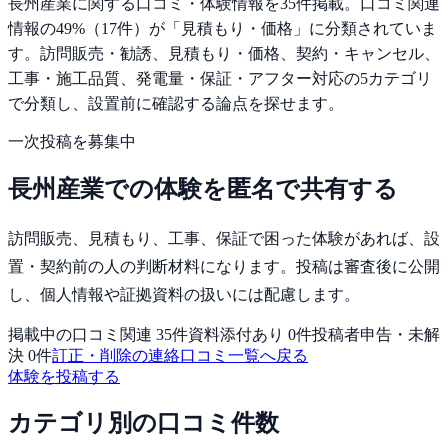
長州産業
に関する口コミ・体験情報を
35
件掲載。
口コミ関連
情報の
49
%（
17
件）が「
見積もり・価格
」に分類されていま
す。
訪問販売・勧誘、見積もり・価格、契約・キャンセル、
工事・施工品質、発電量・保証・アフター対応の
5
カテゴリ
で分類し、設置前に確認する論点を探せます。
一次投稿を募集中
長州産業
での体験を匿名で共有する
訪問販売、見積もり、工事、保証で困った体験
があれば、
設
置・契約前の人
の判断材料になります。投稿は審査後に公開
し、個人情報や証拠資料の扱いには配慮します。
掲載中の口コミ関連
35
件
資料添付あり
0
件
投稿者申告・未解
決
0
件
訂正・削除の連絡
口コミ一覧へ戻る
体験を投稿する
カテゴリ別の口コミ件数