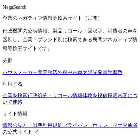
NegaSearch
企業のネガティブ情報等検索サイト（民間）
行政機関の公表情報、製品リコール・回収等、消費者の声を
区別し、企業・ブランド別に検索できる民間のネガティブ情
報等検索サイトです。
分野
ハウスメーカー
美容整形外科
中古車
太陽光発電
学習塾
利用する
企業を検索
行政処分・リコール情報
体験を投稿
掲載内容につ
いて連絡
サイト情報
情報の見方・出典
利用規約
プライバシーポリシー
国土交通省
の公式サイト ↗