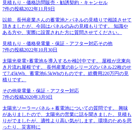
見積もり・価格
訪問販売・勧誘
契約・キャンセル
7
件の投稿
2022年11月9日
以前、長州産業さんの蓄電池とパネルの見積りで相談させて
頂きましたが、今回はパネルのみの見積もりです。 知識や
ある方や、実際に設置された方に質問させてください。
見積もり・価格
発電量・保証・アフター対応
その他
7
件の投稿
2022年10月30日
太陽光発電+蓄電池を導入するか検討中です。 屋根が北東向
き片流れ屋根です。 長州産業のBシリーズのパネル22枚のせ
て7.45kWh、蓄電池6.5kWhのものです。総費用220万円の見
積りです。
その他
発電量・保証・アフター対応
7
件の投稿
2020年3月9日
太陽光ソーラーパネル＋蓄電池についての質問です。 興味
がありましたので、太陽光の営業に話を聞きました。見積も
りがでましたが、適性より高い気がします。環境のためを思
ったり、災害時に