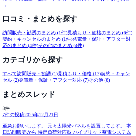
→
口コミ・まとめを探す
訪問販売・勧誘
のまとめ (
1
件)
見積もり・価格
のまとめ (
6
件)
契約・キャンセル
のまとめ (
1
件)
発電量・保証・アフター対
応
のまとめ (
4
件)
その他
のまとめ (
4
件)
カテゴリから探す
すべて
訪問販売・勧誘
(
1
)
見積もり・価格
(
17
)
契約・キャン
セル
(
2
)
発電量・保証・アフター対応
(
7
)
その他
(
8
)
まとめスレッド
8
件
7
件の投稿
2025年12月21日
至急お願いします。 元々太陽光パネルを設置してます。 本
日訪問販売から 特定負荷対応型 ハイブリッド蓄電システム