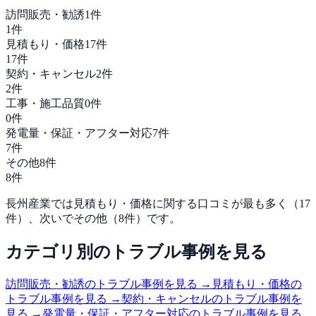
訪問販売・勧誘
1
件
1
件
見積もり・価格
17
件
17
件
契約・キャンセル
2
件
2
件
工事・施工品質
0
件
0
件
発電量・保証・アフター対応
7
件
7
件
その他
8
件
8
件
長州産業
では
見積もり・価格
に関する口コミが最も多く（
17
件）、次いで
その他
（
8
件）です。
カテゴリ別のトラブル事例を見る
訪問販売・勧誘
のトラブル事例を見る →
見積もり・価格
の
トラブル事例を見る →
契約・キャンセル
のトラブル事例を
見る →
発電量・保証・アフター対応
のトラブル事例を見る