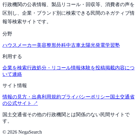
行政機関の公表情報、製品リコール・回収等、消費者の声を
区別し、企業・ブランド別に検索できる民間のネガティブ情
報等検索サイトです。
分野
ハウスメーカー
美容整形外科
中古車
太陽光発電
学習塾
利用する
企業を検索
行政処分・リコール情報
体験を投稿
掲載内容につ
いて連絡
サイト情報
情報の見方・出典
利用規約
プライバシーポリシー
国土交通省
の公式サイト ↗
国土交通省その他の行政機関とは関係のない民間サイトで
す。
©
2026
NegaSearch