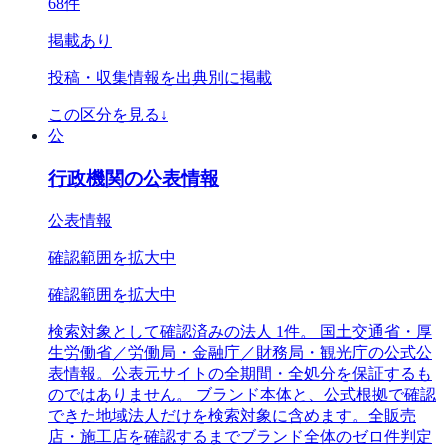
68
件
掲載あり
投稿・収集情報を出典別に掲載
この区分を見る
↓
公
行政機関の公表情報
公表情報
確認範囲を拡大中
確認範囲を拡大中
検索対象として確認済みの法人 1件。 国土交通省・厚
生労働省／労働局・金融庁／財務局・観光庁の公式公
表情報。公表元サイトの全期間・全処分を保証するも
のではありません。 ブランド本体と、公式根拠で確認
できた地域法人だけを検索対象に含めます。全販売
店・施工店を確認するまでブランド全体のゼロ件判定