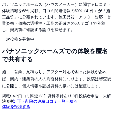
パナソニックホームズ
（ハウスメーカー）に関する口コミ・
体験情報を
68
件掲載。
口コミ関連情報の
60
%（
41
件）が「
施
工品質
」に分類されています。
施工品質・アフター対応・営
業姿勢・価格の透明性・工期の正確さの
5
カテゴリで分類
し、契約前に確認する論点を探せます。
一次投稿を募集中
パナソニックホームズ
での体験を匿名
で共有する
施工、営業、見積もり、アフター対応で困った体験
があれ
ば、
契約・建築前の人
の判断材料になります。投稿は審査後
に公開し、個人情報や証拠資料の扱いには配慮します。
掲載中の口コミ関連
68
件
資料添付あり
0
件
投稿者申告・未解
決
0
件
訂正・削除の連絡
口コミ一覧へ戻る
体験を投稿する