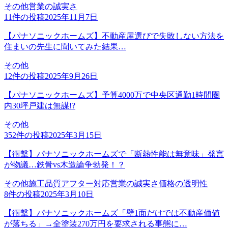
その他
営業の誠実さ
11
件の投稿
2025年11月7日
【パナソニックホームズ】不動産屋選びで失敗しない方法を
住まいの先生に聞いてみた結果…
その他
12
件の投稿
2025年9月26日
【パナソニックホームズ】予算4000万で中央区通勤1時間圏
内30坪戸建は無謀!?
その他
352
件の投稿
2025年3月15日
【衝撃】パナソニックホームズで「断熱性能は無意味」発言
が物議…鉄骨vs木造論争勃発！？
その他
施工品質
アフター対応
営業の誠実さ
価格の透明性
8
件の投稿
2025年3月10日
【衝撃】パナソニックホームズ「壁1面だけでは不動産価値
が落ちる」→全塗装270万円を要求される事態に…