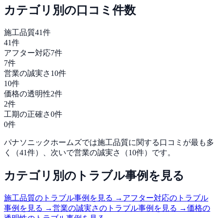
カテゴリ別の口コミ件数
施工品質
41
件
41
件
アフター対応
7
件
7
件
営業の誠実さ
10
件
10
件
価格の透明性
2
件
2
件
工期の正確さ
0
件
0
件
パナソニックホームズ
では
施工品質
に関する口コミが最も多
く（
41
件）、次いで
営業の誠実さ
（
10
件）です。
カテゴリ別のトラブル事例を見る
施工品質
のトラブル事例を見る →
アフター対応
のトラブル
事例を見る →
営業の誠実さ
のトラブル事例を見る →
価格の