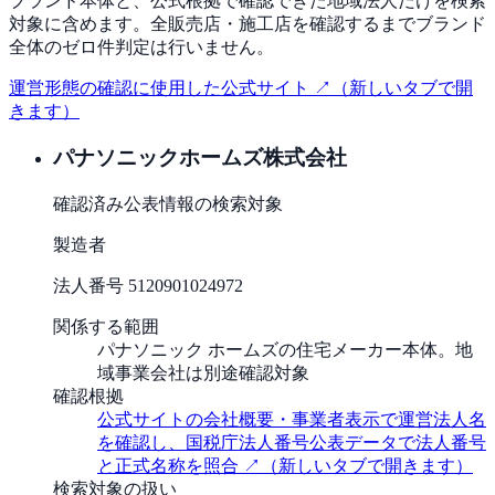
ブランド本体と、公式根拠で確認できた地域法人だけを検索
対象に含めます。全販売店・施工店を確認するまでブランド
全体のゼロ件判定は行いません。
運営形態の確認に使用した公式サイト ↗
（新しいタブで開
きます）
パナソニックホームズ株式会社
確認済み
公表情報の検索対象
製造者
法人番号
5120901024972
関係する範囲
パナソニック ホームズの住宅メーカー本体。地
域事業会社は別途確認対象
確認根拠
公式サイトの会社概要・事業者表示で運営法人名
を確認し、国税庁法人番号公表データで法人番号
と正式名称を照合
↗
（新しいタブで開きます）
検索対象の扱い