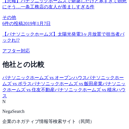
【悲報】パナソニックホームズで新築したけど寒すぎて朝死
にそう…一条工務店の友人が羨ましすぎる件
その他
6
件の投稿
2019年1月7日
【パナソニックホームズ】太陽光発電3ヶ月放置で担当者バ
ックれ!?
アフター対応
他社との比較
パナソニックホームズ
vs
オープンハウス
パナソニックホー
ムズ
vs
ポラス
パナソニックホームズ
vs
飯田産業
パナソニッ
クホームズ
vs
住友不動産
パナソニックホームズ
vs
積水ハウ
ス
N
NegaSearch
企業のネガティブ情報等検索サイト（民間）