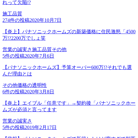
れって欠陥!?
施工品質
274
件の投稿
2020年10月7日
【炎上】パナソニックホームズの新築価格に住民激怒「4500
万!?2200万でしょ笑
営業の誠実さ
施工品質
その他
5
件の投稿
2020年7月6日
【パナソニックホームズ】予算オーバー600万!?それでも選
んだ理由とは
その他
価格の透明性
6
件の投稿
2020年3月8日
【炎上】エイブル「任意です」→契約後「パナソニックホー
ムズが必須と言ってます
営業の誠実さ
5
件の投稿
2019年2月17日