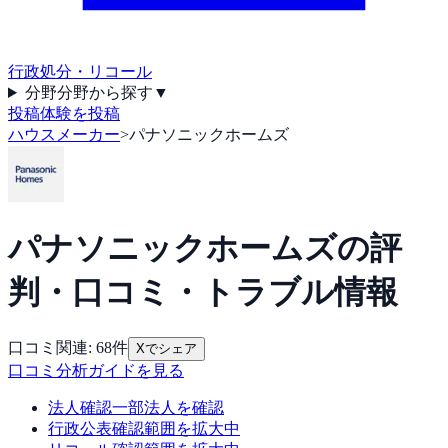
行政処分・リコール
分野
分野から探す
▼
投稿
体験を投稿
ハウスメーカー
>
パナソニックホームズ
パナソニックホームズ
の評
判・口コミ・トラブル情報
口コミ関連:
68
件
Xでシェア
口コミ分析ガイドを見る
法人確認
一部法人を確認
行政公表
確認範囲を拡大中