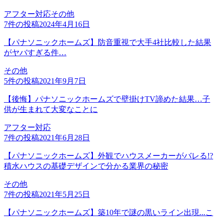
アフター対応
その他
7
件の投稿
2024年4月16日
【パナソニックホームズ】防音重視で大手4社比較した結果
がヤバすぎる件…
その他
5
件の投稿
2021年9月7日
【後悔】パナソニックホームズで壁掛けTV諦めた結果…子
供が生まれて大変なことに
アフター対応
7
件の投稿
2021年6月28日
【パナソニックホームズ】外観でハウスメーカーがバレる!?
積水ハウスの基礎デザインで分かる業界の秘密
その他
7
件の投稿
2021年5月25日
【パナソニックホームズ】築10年で謎の黒いライン出現...こ