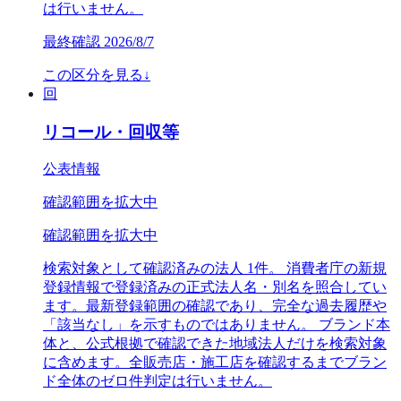
は行いません。
最終確認
2026/8/7
この区分を見る
↓
回
リコール・回収等
公表情報
確認範囲を拡大中
確認範囲を拡大中
検索対象として確認済みの法人 1件。 消費者庁の新規
登録情報で登録済みの正式法人名・別名を照合してい
ます。最新登録範囲の確認であり、完全な過去履歴や
「該当なし」を示すものではありません。 ブランド本
体と、公式根拠で確認できた地域法人だけを検索対象
に含めます。全販売店・施工店を確認するまでブラン
ド全体のゼロ件判定は行いません。