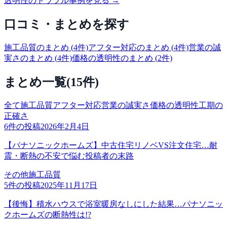
透明性
のトラブル事例を見る →
口コミ・まとめを探す
施工品質
のまとめ (
4
件)
アフター対応
のまとめ (
4
件)
営業の誠
実さ
のまとめ (
4
件)
価格の透明性
のまとめ (
2
件)
まとめ一覧
(
15
件)
全て
施工品質
アフター対応
営業の誠実さ
価格の透明性
工期の
正確さ
6
件の投稿
2026年2月4日
【パナソニックホームズ】中古住宅リノベVS注文住宅…耐
震・断熱の不安で悩む投稿者の末路
その他
施工品質
5
件の投稿
2025年11月17日
【後悔】積水ハウスで浴室暖房なしにした結果…パナソニッ
クホームズの断熱性は!?