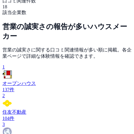
口コミ関連件数
18
該当企業数
営業の誠実さ
の報告が多い
ハウスメー
カー
営業の誠実さ
に関する口コミ関連情報が多い順に掲載。各企
業ページで詳細な体験情報を確認できます。
1
オープンハウス
137
件
2
住友不動産
104
件
3