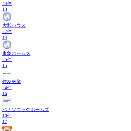
44
件
13
大和ハウス
27
件
14
東急ホームズ
25
件
15
住友林業
24
件
16
パナソニックホームズ
10
件
17