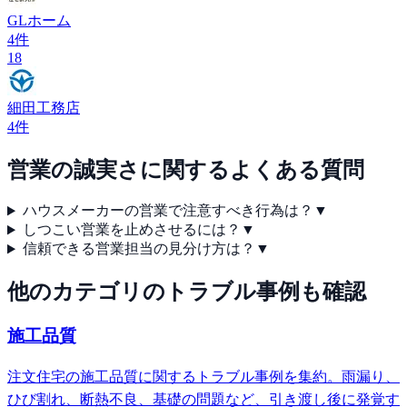
GLホーム
4
件
18
細田工務店
4
件
営業の誠実さ
に関するよくある質問
ハウスメーカーの営業で注意すべき行為は？
▼
しつこい営業を止めさせるには？
▼
信頼できる営業担当の見分け方は？
▼
他のカテゴリのトラブル事例も確認
施工品質
注文住宅の施工品質に関するトラブル事例を集約。雨漏り、
ひび割れ、断熱不良、基礎の問題など、引き渡し後に発覚す