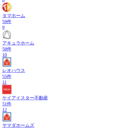
タマホーム
59
件
9
アキュラホーム
58
件
10
レオハウス
55
件
11
ケイアイスター不動産
51
件
12
ヤマダホームズ