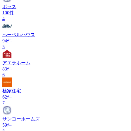
ポラス
100
件
4
ヘーベルハウス
94
件
5
アエラホーム
83
件
6
桧家住宅
62
件
7
サンヨーホームズ
59
件
8