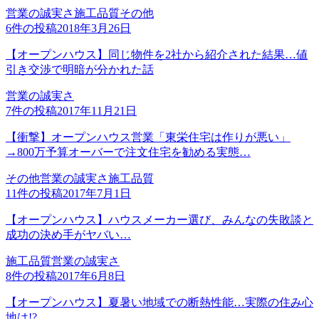
営業の誠実さ
施工品質
その他
6
件の投稿
2018年3月26日
【オープンハウス】同じ物件を2社から紹介された結果…値
引き交渉で明暗が分かれた話
営業の誠実さ
7
件の投稿
2017年11月21日
【衝撃】オープンハウス営業「東栄住宅は作りが悪い」
→800万予算オーバーで注文住宅を勧める実態…
その他
営業の誠実さ
施工品質
11
件の投稿
2017年7月1日
【オープンハウス】ハウスメーカー選び、みんなの失敗談と
成功の決め手がヤバい…
施工品質
営業の誠実さ
8
件の投稿
2017年6月8日
【オープンハウス】夏暑い地域での断熱性能…実際の住み心
地は!?