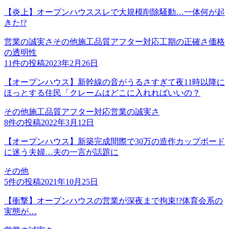
【炎上】オープンハウススレで大規模削除騒動…一体何が起
きた!?
営業の誠実さ
その他
施工品質
アフター対応
工期の正確さ
価格
の透明性
11
件の投稿
2023年2月26日
【オープンハウス】新幹線の音がうるさすぎて夜11時以降に
ほっとする住民「クレームはどこに入れればいいの？
その他
施工品質
アフター対応
営業の誠実さ
8
件の投稿
2022年3月12日
【オープンハウス】新築完成間際で30万の造作カップボード
に迷う夫婦…夫の一言が話題に
その他
5
件の投稿
2021年10月25日
【衝撃】オープンハウスの営業が深夜まで拘束!?体育会系の
実態が…