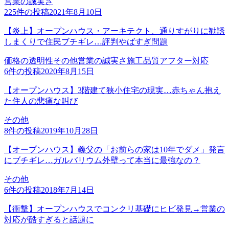
営業の誠実さ
225
件の投稿
2021年8月10日
【炎上】オープンハウス・アーキテクト、通りすがりに勧誘
しまくりで住民ブチギレ…評判やばすぎ問題
価格の透明性
その他
営業の誠実さ
施工品質
アフター対応
6
件の投稿
2020年8月15日
【オープンハウス】3階建て狭小住宅の現実…赤ちゃん抱え
た住人の悲痛な叫び
その他
8
件の投稿
2019年10月28日
【オープンハウス】義父の「お前らの家は10年でダメ」発言
にブチギレ…ガルバリウム外壁って本当に最強なの？
その他
6
件の投稿
2018年7月14日
【衝撃】オープンハウスでコンクリ基礎にヒビ発見→営業の
対応が酷すぎると話題に