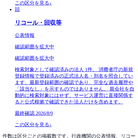
この区分を見る
↓
回
リコール・回収等
公表情報
確認範囲を拡大中
確認範囲を拡大中
検索対象として確認済みの法人 1件。 消費者庁の新規
登録情報で登録済みの正式法人名・別名を照合してい
ます。最新登録範囲の確認であり、完全な過去履歴や
「該当なし」を示すものではありません。 親会社を自
動的に検索対象にはせず、サービス運営に直接関係す
ると公式根拠で確認できた法人だけを含めます。
最終確認
2026/8/9
この区分を見る
↓
件数は区分ごとの掲載数です。行政機関の公表情報、リコー