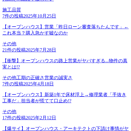
施工品質
7
件の投稿
2025年10月25日
【オープンハウス】営業「昨日ローン審査落ちたんです」←
これ本当？購入急かす嘘なのか
その他
21
件の投稿
2025年7月28日
【衝撃】オープンハウスの路上営業がヤバすぎる...物件の真
実とは!?
その他
工期の正確さ
営業の誠実さ
7
件の投稿
2025年4月18日
【オープンハウス】新築1年で床材浮上→修理業者「手抜き
工事だ」担当者が慌てて口止め!?
その他
17
件の投稿
2025年2月12日
【爆サイ】オープンハウス・アーキテクトの下請け事情がヤ