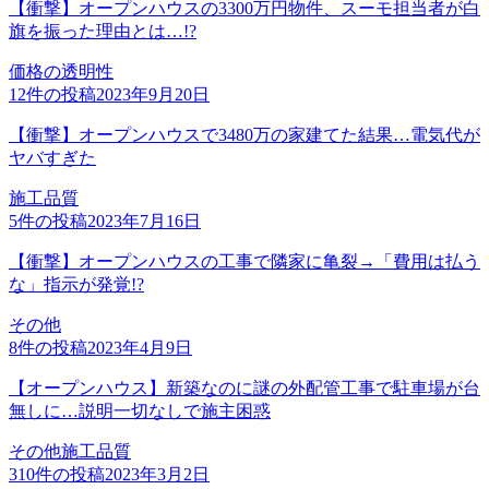
【衝撃】オープンハウスの3300万円物件、スーモ担当者が白
旗を振った理由とは…!?
価格の透明性
12
件の投稿
2023年9月20日
【衝撃】オープンハウスで3480万の家建てた結果…電気代が
ヤバすぎた
施工品質
5
件の投稿
2023年7月16日
【衝撃】オープンハウスの工事で隣家に亀裂→「費用は払う
な」指示が発覚!?
その他
8
件の投稿
2023年4月9日
【オープンハウス】新築なのに謎の外配管工事で駐車場が台
無しに…説明一切なしで施主困惑
その他
施工品質
310
件の投稿
2023年3月2日