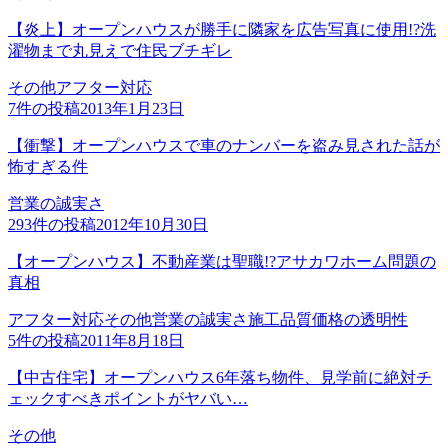
【炎上】オープンハウスが勝手に隣家を広告写真に使用!?洗
濯物まで丸見えで住民ブチギレ
その他
アフター対応
7
件の投稿
2013年1月23日
【衝撃】オープンハウスで車のナンバーを盗み見された話が
怖すぎる件
営業の誠実さ
293
件の投稿
2012年10月30日
【オープンハウス】不動産業は聖職!?アサカワホーム問題の
真相
アフター対応
その他
営業の誠実さ
施工品質
価格の透明性
5
件の投稿
2011年8月18日
【中古住宅】オープンハウス6年落ち物件、見学前に絶対チ
ェックすべきポイントがヤバい…
その他