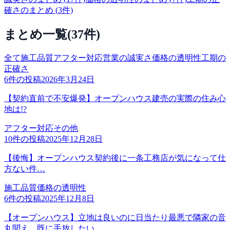
確さ
のまとめ (
3
件)
まとめ一覧
(
37
件)
全て
施工品質
アフター対応
営業の誠実さ
価格の透明性
工期の
正確さ
6
件の投稿
2026年3月24日
【契約直前で不安爆発】オープンハウス建売の実際の住み心
地は!?
アフター対応
その他
10
件の投稿
2025年12月28日
【後悔】オープンハウス契約後に一条工務店が気になって仕
方ない件…
施工品質
価格の透明性
6
件の投稿
2025年12月8日
【オープンハウス】立地は良いのに日当たり最悪で隣家の音
丸聞え…既に手放したい