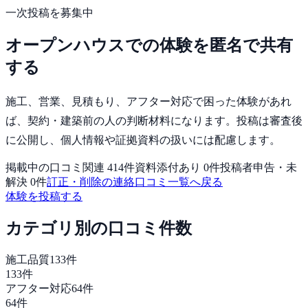
一次投稿を募集中
オープンハウス
での体験を匿名で共有
する
施工、営業、見積もり、アフター対応で困った体験
があれ
ば、
契約・建築前の人
の判断材料になります。投稿は審査後
に公開し、個人情報や証拠資料の扱いには配慮します。
掲載中の口コミ関連
414
件
資料添付あり
0
件
投稿者申告・未
解決
0
件
訂正・削除の連絡
口コミ一覧へ戻る
体験を投稿する
カテゴリ別の口コミ件数
施工品質
133
件
133
件
アフター対応
64
件
64
件