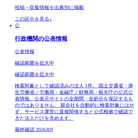
投稿・収集情報を出典別に掲載
この区分を見る
↓
公
行政機関の公表情報
公表情報
確認範囲を拡大中
確認範囲を拡大中
検索対象として確認済みの法人 1件。 国土交通省・厚
生労働省／労働局・金融庁／財務局・観光庁の公式公
表情報。公表元サイトの全期間・全処分を保証するも
のではありません。 親会社を自動的に検索対象にはせ
ず、サービス運営に直接関係すると公式根拠で確認で
きた法人だけを含めます。
最終確認
2026/8/9