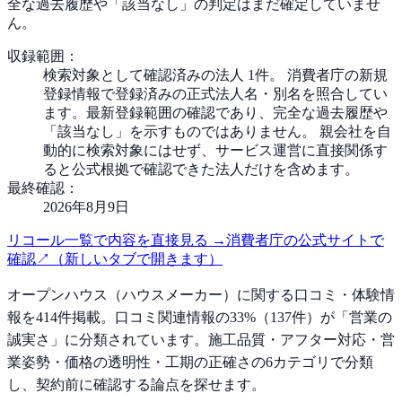
全な過去履歴や「該当なし」の判定はまだ確定していませ
ん。
収録範囲：
検索対象として確認済みの法人 1件。 消費者庁の新規
登録情報で登録済みの正式法人名・別名を照合してい
ます。最新登録範囲の確認であり、完全な過去履歴や
「該当なし」を示すものではありません。 親会社を自
動的に検索対象にはせず、サービス運営に直接関係す
ると公式根拠で確認できた法人だけを含めます。
最終確認：
2026年8月9日
リコール一覧で内容を直接見る
→
消費者庁の公式サイトで
確認
↗
（新しいタブで開きます）
オープンハウス
（ハウスメーカー）に関する口コミ・体験情
報を
414
件掲載。
口コミ関連情報の
33
%（
137
件）が「
営業の
誠実さ
」に分類されています。
施工品質・アフター対応・営
業姿勢・価格の透明性・工期の正確さの
6
カテゴリで分類
し、契約前に確認する論点を探せます。