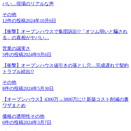
バい…現場のリアルな声
その他
12
件の投稿
2024年10月6日
【衝撃】オープンハウスで集団訴訟!?「オツム弱いと騙され
る」の真相がヤバい…
営業の誠実さ
5
件の投稿
2024年9月6日
【衝撃】オープンハウス値引きの落とし穴…完成遅れで契約
トラブル続出!?
その他
8
件の投稿
2024年5月30日
【オープンハウス】4300万→3800万に!? 新築コスト削減の裏
ワザまとめ
価格の透明性
その他
6
件の投稿
2024年3月7日