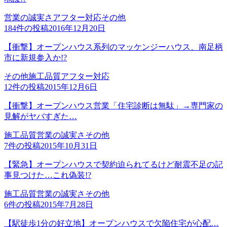
営業の誠実さ
アフター対応
その他
184
件の投稿
2016年12月20日
【衝撃】オープンハウス系列のマッケンジーハウス、南足柄
市に新規参入か!?
その他
施工品質
アフター対応
12
件の投稿
2015年12月6日
【衝撃】オープンハウス営業「住宅診断は無駄」→専門家の
見解がヤバすぎた…
施工品質
営業の誠実さ
その他
7
件の投稿
2015年10月31日
【緊急】オープンハウスで契約迫られてるけど耐震不足の記
事見つけた…これ偽装!?
施工品質
営業の誠実さ
その他
6
件の投稿
2015年7月28日
【駅徒歩1分の好立地】オープンハウスで欠陥住宅が心配…