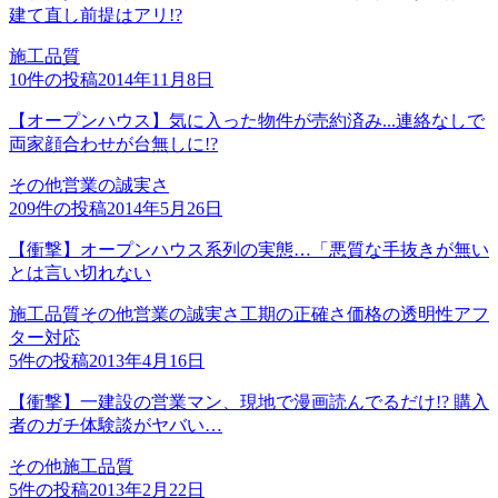
建て直し前提はアリ!?
施工品質
10
件の投稿
2014年11月8日
【オープンハウス】気に入った物件が売約済み...連絡なしで
両家顔合わせが台無しに!?
その他
営業の誠実さ
209
件の投稿
2014年5月26日
【衝撃】オープンハウス系列の実態…「悪質な手抜きが無い
とは言い切れない
施工品質
その他
営業の誠実さ
工期の正確さ
価格の透明性
アフ
ター対応
5
件の投稿
2013年4月16日
【衝撃】一建設の営業マン、現地で漫画読んでるだけ!? 購入
者のガチ体験談がヤバい…
その他
施工品質
5
件の投稿
2013年2月22日