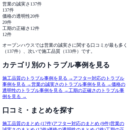
営業の誠実さ
137
件
137
件
価格の透明性
20
件
20
件
工期の正確さ
12
件
12
件
オープンハウス
では
営業の誠実さ
に関する口コミが最も多く
（
137
件）、次いで
施工品質
（
133
件）です。
カテゴリ別のトラブル事例を見る
施工品質
のトラブル事例を見る →
アフター対応
のトラブル
事例を見る →
営業の誠実さ
のトラブル事例を見る →
価格の
透明性
のトラブル事例を見る →
工期の正確さ
のトラブル事
例を見る →
口コミ・まとめを探す
施工品質
のまとめ (
17
件)
アフター対応
のまとめ (
9
件)
営業の
誠実さ
のまとめ (
17
件)
価格の透明性
のまとめ (
7
件)
工期の正