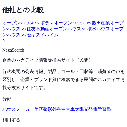
他社との比較
オープンハウス
vs
ポラス
オープンハウス
vs
飯田産業
オープ
ンハウス
vs
住友不動産
オープンハウス
vs
積水ハウス
オープ
ンハウス
vs
セキスイハイム
N
NegaSearch
企業のネガティブ情報等検索サイト（民間）
行政機関の公表情報、製品リコール・回収等、消費者の声を
区別し、企業・ブランド別に検索できる民間のネガティブ情
報等検索サイトです。
分野
ハウスメーカー
美容整形外科
中古車
太陽光発電
学習塾
利用する