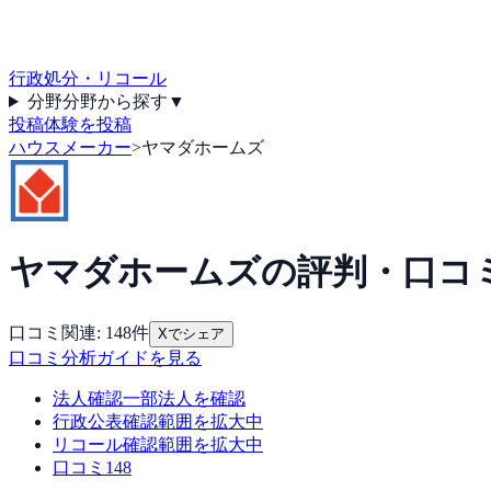
行政処分・リコール
分野
分野から探す
▼
投稿
体験を投稿
ハウスメーカー
>
ヤマダホームズ
ヤマダホームズ
の評判・口コ
口コミ関連:
148
件
Xでシェア
口コミ分析ガイドを見る
法人確認
一部法人を確認
行政公表
確認範囲を拡大中
リコール
確認範囲を拡大中
口コミ
148