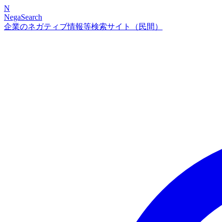
N
NegaSearch
企業のネガティブ情報等検索サイト（民間）