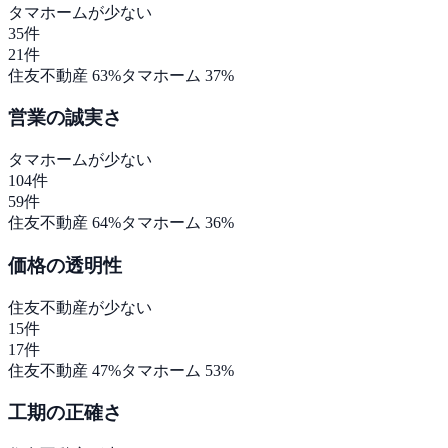
タマホーム
が少ない
35
件
21
件
住友不動産
63
%
タマホーム
37
%
営業の誠実さ
タマホーム
が少ない
104
件
59
件
住友不動産
64
%
タマホーム
36
%
価格の透明性
住友不動産
が少ない
15
件
17
件
住友不動産
47
%
タマホーム
53
%
工期の正確さ