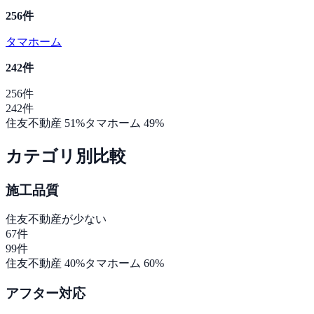
256
件
タマホーム
242
件
256
件
242
件
住友不動産
51
%
タマホーム
49
%
カテゴリ別比較
施工品質
住友不動産
が少ない
67
件
99
件
住友不動産
40
%
タマホーム
60
%
アフター対応