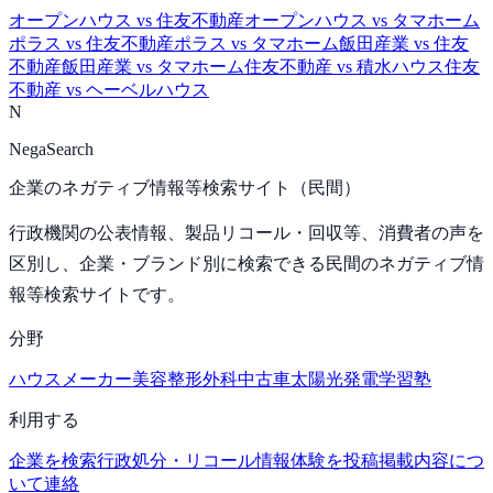
オープンハウス
vs
住友不動産
オープンハウス
vs
タマホーム
ポラス
vs
住友不動産
ポラス
vs
タマホーム
飯田産業
vs
住友
不動産
飯田産業
vs
タマホーム
住友不動産
vs
積水ハウス
住友
不動産
vs
ヘーベルハウス
N
NegaSearch
企業のネガティブ情報等検索サイト（民間）
行政機関の公表情報、製品リコール・回収等、消費者の声を
区別し、企業・ブランド別に検索できる民間のネガティブ情
報等検索サイトです。
分野
ハウスメーカー
美容整形外科
中古車
太陽光発電
学習塾
利用する
企業を検索
行政処分・リコール情報
体験を投稿
掲載内容につ
いて連絡