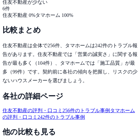
住友不動産
が少ない
6
件
住友不動産
0
%
タマホーム
100
%
比較まとめ
住友不動産
は全体で
256
件、
タマホーム
は
242
件のトラブル報
告があります。
住友不動産では「営業の誠実さ」に関する報
告が最も多く（104件）、タマホームでは「施工品質」が最
多（99件）です。
契約前に各社の傾向を把握し、リスクの少
ないハウスメーカーを選びましょう。
各社の詳細ページ
住友不動産
の評判・口コミ
256
件のトラブル事例
タマホーム
の評判・口コミ
242
件のトラブル事例
他の比較も見る