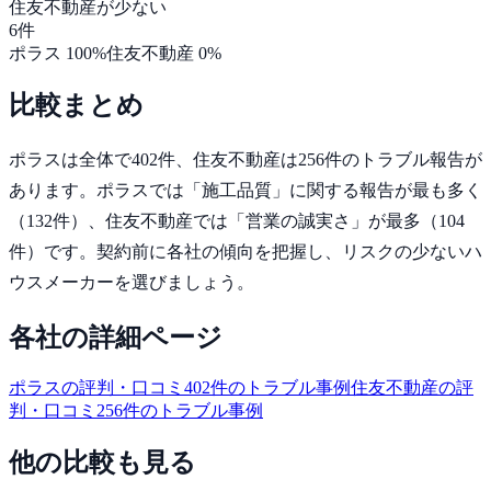
住友不動産
が少ない
6
件
ポラス
100
%
住友不動産
0
%
比較まとめ
ポラス
は全体で
402
件、
住友不動産
は
256
件のトラブル報告が
あります。
ポラスでは「施工品質」に関する報告が最も多く
（132件）、住友不動産では「営業の誠実さ」が最多（104
件）です。
契約前に各社の傾向を把握し、リスクの少ないハ
ウスメーカーを選びましょう。
各社の詳細ページ
ポラス
の評判・口コミ
402
件のトラブル事例
住友不動産
の評
判・口コミ
256
件のトラブル事例
他の比較も見る