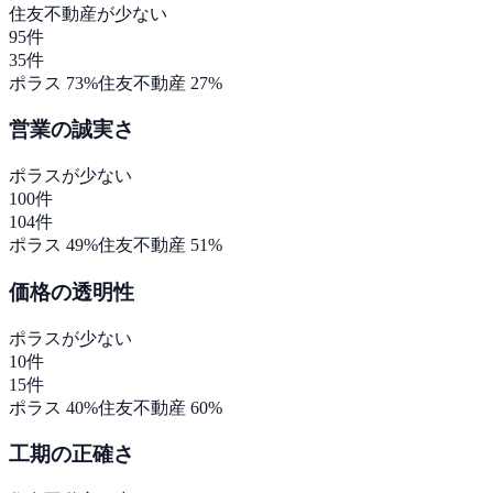
住友不動産
が少ない
95
件
35
件
ポラス
73
%
住友不動産
27
%
営業の誠実さ
ポラス
が少ない
100
件
104
件
ポラス
49
%
住友不動産
51
%
価格の透明性
ポラス
が少ない
10
件
15
件
ポラス
40
%
住友不動産
60
%
工期の正確さ