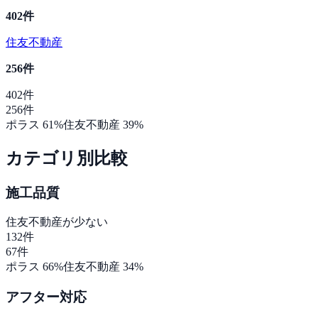
402
件
住友不動産
256
件
402
件
256
件
ポラス
61
%
住友不動産
39
%
カテゴリ別比較
施工品質
住友不動産
が少ない
132
件
67
件
ポラス
66
%
住友不動産
34
%
アフター対応