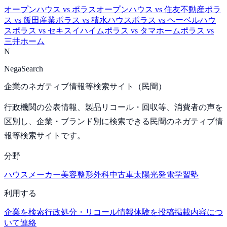
オープンハウス
vs
ポラス
オープンハウス
vs
住友不動産
ポラ
ス
vs
飯田産業
ポラス
vs
積水ハウス
ポラス
vs
ヘーベルハウ
ス
ポラス
vs
セキスイハイム
ポラス
vs
タマホーム
ポラス
vs
三井ホーム
N
NegaSearch
企業のネガティブ情報等検索サイト（民間）
行政機関の公表情報、製品リコール・回収等、消費者の声を
区別し、企業・ブランド別に検索できる民間のネガティブ情
報等検索サイトです。
分野
ハウスメーカー
美容整形外科
中古車
太陽光発電
学習塾
利用する
企業を検索
行政処分・リコール情報
体験を投稿
掲載内容につ
いて連絡