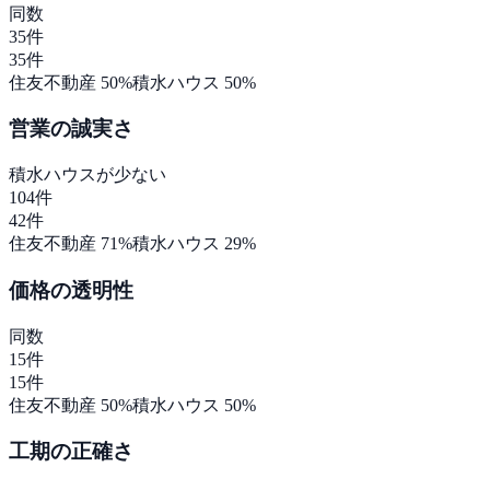
同数
35
件
35
件
住友不動産
50
%
積水ハウス
50
%
営業の誠実さ
積水ハウス
が少ない
104
件
42
件
住友不動産
71
%
積水ハウス
29
%
価格の透明性
同数
15
件
15
件
住友不動産
50
%
積水ハウス
50
%
工期の正確さ