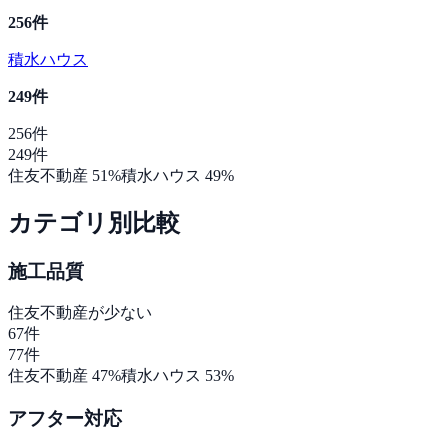
256
件
積水ハウス
249
件
256
件
249
件
住友不動産
51
%
積水ハウス
49
%
カテゴリ別比較
施工品質
住友不動産
が少ない
67
件
77
件
住友不動産
47
%
積水ハウス
53
%
アフター対応