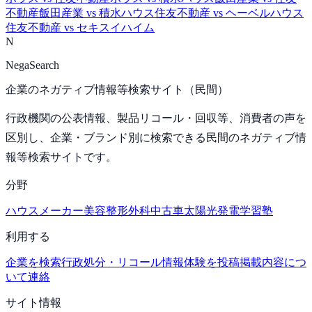
不動産
飯田産業
vs
積水ハウス
住友不動産
vs
ヘーベルハウス
住友不動産
vs
セキスイハイム
N
NegaSearch
企業のネガティブ情報等検索サイト（民間）
行政機関の公表情報、製品リコール・回収等、消費者の声を
区別し、企業・ブランド別に検索できる民間のネガティブ情
報等検索サイトです。
分野
ハウスメーカー
美容整形外科
中古車
太陽光発電
学習塾
利用する
企業を検索
行政処分・リコール情報
体験を投稿
掲載内容につ
いて連絡
サイト情報