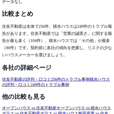
データなし
比較まとめ
住友不動産
は全体で
256
件、
積水ハウス
は
249
件のトラブル報
告があります。
住友不動産では「営業の誠実さ」に関する報
告が最も多く（104件）、積水ハウスでは「その他」が最多
（80件）です。
契約前に各社の傾向を把握し、リスクの少な
いハウスメーカーを選びましょう。
各社の詳細ページ
住友不動産
の評判・口コミ
256
件のトラブル事例
積水ハウス
の評判・口コミ
249
件のトラブル事例
他の比較も見る
オープンハウス
vs
住友不動産
オープンハウス
vs
積水ハウス
ポラス
vs
住友不動産
ポラス
vs
積水ハウス
飯田産業
vs
住友