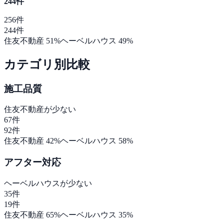
244
件
256
件
244
件
住友不動産
51
%
ヘーベルハウス
49
%
カテゴリ別比較
施工品質
住友不動産
が少ない
67
件
92
件
住友不動産
42
%
ヘーベルハウス
58
%
アフター対応
ヘーベルハウス
が少ない
35
件
19
件
住友不動産
65
%
ヘーベルハウス
35
%