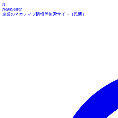
N
NegaSearch
企業のネガティブ情報等検索サイト（民間）