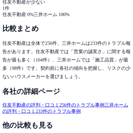
住友不動産
が少ない
1
件
住友不動産
0
%
三井ホーム
100
%
比較まとめ
住友不動産
は全体で
256
件、
三井ホーム
は
233
件のトラブル報
告があります。
住友不動産では「営業の誠実さ」に関する報
告が最も多く（104件）、三井ホームでは「施工品質」が最
多（98件）です。
契約前に各社の傾向を把握し、リスクの少
ないハウスメーカーを選びましょう。
各社の詳細ページ
住友不動産
の評判・口コミ
256
件のトラブル事例
三井ホーム
の評判・口コミ
233
件のトラブル事例
他の比較も見る