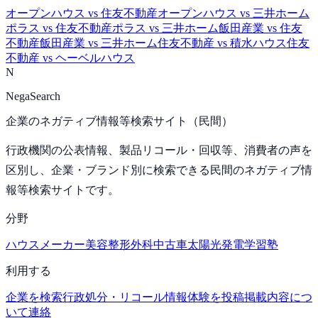
オープンハウス
vs
住友不動産
オープンハウス
vs
三井ホーム
ポラス
vs
住友不動産
ポラス
vs
三井ホーム
飯田産業
vs
住友
不動産
飯田産業
vs
三井ホーム
住友不動産
vs
積水ハウス
住友
不動産
vs
ヘーベルハウス
N
NegaSearch
企業のネガティブ情報等検索サイト（民間）
行政機関の公表情報、製品リコール・回収等、消費者の声を
区別し、企業・ブランド別に検索できる民間のネガティブ情
報等検索サイトです。
分野
ハウスメーカー
美容整形外科
中古車
太陽光発電
学習塾
利用する
企業を検索
行政処分・リコール情報
体験を投稿
掲載内容につ
いて連絡