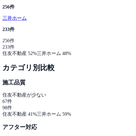
256
件
三井ホーム
233
件
256
件
233
件
住友不動産
52
%
三井ホーム
48
%
カテゴリ別比較
施工品質
住友不動産
が少ない
67
件
98
件
住友不動産
41
%
三井ホーム
59
%
アフター対応