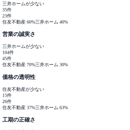
三井ホーム
が少ない
35
件
23
件
住友不動産
60
%
三井ホーム
40
%
営業の誠実さ
三井ホーム
が少ない
104
件
45
件
住友不動産
70
%
三井ホーム
30
%
価格の透明性
住友不動産
が少ない
15
件
26
件
住友不動産
37
%
三井ホーム
63
%
工期の正確さ