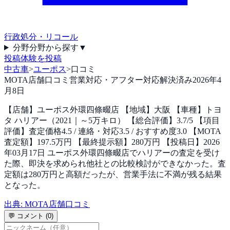
行政処分・リコール
分野
分野から探す
▼
投稿
体験を投稿
中古車
>
ユーポス
>
口コミ
MOTA店舗口コミ
営業対応・アフター対応
解決済み
2026年4
月8日
【店舗】ユーポス外環四條畷店 【地域】大阪 【車種】トヨ
タ ハリアー（2021｜～5万キロ） 【総合評価】3.7/5 【項目
評価】査定価格4.5 / 連絡・対応3.5 / おすすめ度3.0 【MOTA
査定額】197.5万円 【最終提示額】280万円 【投稿日】2026
年03月17日 ユーポス外環四條畷店でハリアーの査定を受け
た際、即決を求められ他社との比較検討ができなかった。査
定額は280万円と高額だったが、営業手法に不満が残る結果
となった。
出典:
MOTA店舗口コミ
💬 コメント (
0
)