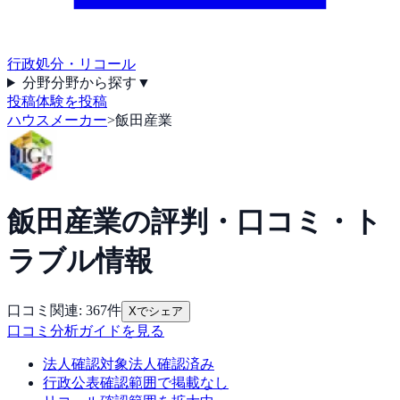
行政処分・リコール
分野
分野から探す
▼
投稿
体験を投稿
ハウスメーカー
>
飯田産業
飯田産業
の評判・口コミ・ト
ラブル情報
口コミ関連:
367
件
Xでシェア
口コミ分析ガイドを見る
法人確認
対象法人確認済み
行政公表
確認範囲で掲載なし