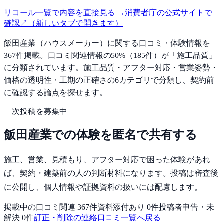
リコール一覧で内容を直接見る
→
消費者庁の公式サイトで
確認
↗
（新しいタブで開きます）
飯田産業
（ハウスメーカー）に関する口コミ・体験情報を
367
件掲載。
口コミ関連情報の
50
%（
185
件）が「
施工品質
」
に分類されています。
施工品質・アフター対応・営業姿勢・
価格の透明性・工期の正確さの
6
カテゴリで分類し、契約前
に確認する論点を探せます。
一次投稿を募集中
飯田産業
での体験を匿名で共有する
施工、営業、見積もり、アフター対応で困った体験
があれ
ば、
契約・建築前の人
の判断材料になります。投稿は審査後
に公開し、個人情報や証拠資料の扱いには配慮します。
掲載中の口コミ関連
367
件
資料添付あり
0
件
投稿者申告・未
解決
0
件
訂正・削除の連絡
口コミ一覧へ戻る