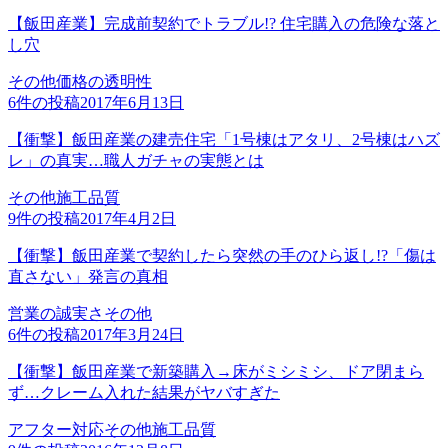
【飯田産業】完成前契約でトラブル!? 住宅購入の危険な落と
し穴
その他
価格の透明性
6
件の投稿
2017年6月13日
【衝撃】飯田産業の建売住宅「1号棟はアタリ、2号棟はハズ
レ」の真実…職人ガチャの実態とは
その他
施工品質
9
件の投稿
2017年4月2日
【衝撃】飯田産業で契約したら突然の手のひら返し!?「傷は
直さない」発言の真相
営業の誠実さ
その他
6
件の投稿
2017年3月24日
【衝撃】飯田産業で新築購入→床がミシミシ、ドア閉まら
ず…クレーム入れた結果がヤバすぎた
アフター対応
その他
施工品質