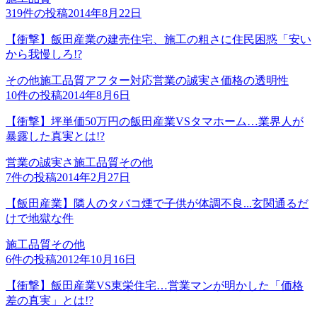
319
件の投稿
2014年8月22日
【衝撃】飯田産業の建売住宅、施工の粗さに住民困惑「安い
から我慢しろ!?
その他
施工品質
アフター対応
営業の誠実さ
価格の透明性
10
件の投稿
2014年8月6日
【衝撃】坪単価50万円の飯田産業VSタマホーム…業界人が
暴露した真実とは!?
営業の誠実さ
施工品質
その他
7
件の投稿
2014年2月27日
【飯田産業】隣人のタバコ煙で子供が体調不良...玄関通るだ
けで地獄な件
施工品質
その他
6
件の投稿
2012年10月16日
【衝撃】飯田産業VS東栄住宅…営業マンが明かした「価格
差の真実」とは!?