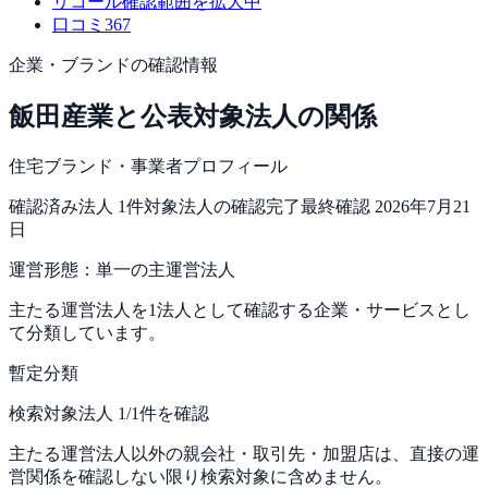
リコール
確認範囲を拡大中
口コミ
367
企業・ブランドの確認情報
飯田産業
と公表対象法人の関係
住宅ブランド・事業者プロフィール
確認済み法人
1
件
対象法人の確認完了
最終確認
2026年7月21
日
運営形態：
単一の主運営法人
主たる運営法人を1法人として確認する企業・サービスとし
て分類しています。
暫定分類
検索対象法人 1/1件を確認
主たる運営法人以外の親会社・取引先・加盟店は、直接の運
営関係を確認しない限り検索対象に含めません。