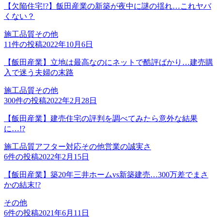
【欠陥住宅!?】飯田産業の新築が夜中に謎の揺れ…これヤバ
くない？
施工品質
その他
11
件の投稿
2022年10月6日
【飯田産業】立地は最高なのにネットで酷評ばかり…建売購
入で迷う夫婦の末路
施工品質
その他
300
件の投稿
2022年2月28日
【飯田産業】建売住宅の評判を調べてみたら意外な結果
に…!?
施工品質
アフター対応
その他
営業の誠実さ
6
件の投稿
2022年2月15日
【飯田産業】築20年三井ホームvs新築建売…300万差でまさ
かの結末!?
その他
6
件の投稿
2021年6月11日