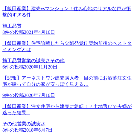
【飯田産業】建売vsマンション！住み心地のリアルな声が衝
撃的すぎる件
施工品質
8
件の投稿
2021年4月16日
【飯田産業】住宅診断したら欠陥発覚!? 契約前後のベストタ
イミングとは
施工品質
営業の誠実さ
その他
6
件の投稿
2020年11月20日
【悲報】アーネストワン建売購入者「目の前にお洒落注文住
宅が建って自分の家が安っぽく見える…
9
件の投稿
2020年7月16日
【飯田産業】注文住宅から建売に急転！？土地選びで夫婦が
迷った結果...
その他
営業の誠実さ
8
件の投稿
2018年6月7日