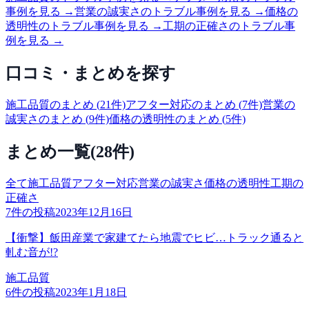
事例を見る →
営業の誠実さ
のトラブル事例を見る →
価格の
透明性
のトラブル事例を見る →
工期の正確さ
のトラブル事
例を見る →
口コミ・まとめを探す
施工品質
のまとめ (
21
件)
アフター対応
のまとめ (
7
件)
営業の
誠実さ
のまとめ (
9
件)
価格の透明性
のまとめ (
5
件)
まとめ一覧
(
28
件)
全て
施工品質
アフター対応
営業の誠実さ
価格の透明性
工期の
正確さ
7
件の投稿
2023年12月16日
【衝撃】飯田産業で家建てたら地震でヒビ…トラック通ると
軋む音が!?
施工品質
6
件の投稿
2023年1月18日