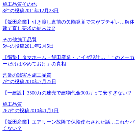
施工品質
その他
8
件の投稿
2011年12月23日
【飯田産業】引き渡し直前の欠陥発覚で夫がブチギレ…解体
建て直し要求の結末は!?
その他
施工品質
5
件の投稿
2011年2月5日
【衝撃】タマホーム・飯田産業・アイダ設計…「このメーカ
ーだけはやめておけ」の真相
営業の誠実さ
施工品質
7
件の投稿
2010年7月25日
【一建設】3500万の建売で建物代金900万って安すぎない!?
施工品質
267
件の投稿
2010年1月1日
【飯田産業】エアリーン故障で保険使わされた話…これヤバ
くない？