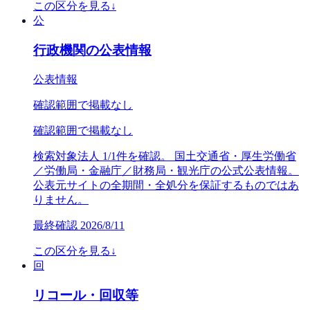
この区分を見る
↓
公
行政機関の公表情報
公表情報
確認範囲で掲載なし
確認範囲で掲載なし
検索対象法人 1/1件を確認。 国土交通省・厚生労働省
／労働局・金融庁／財務局・観光庁の公式公表情報。
公表元サイトの全期間・全処分を保証するものではあ
りません。
最終確認
2026/8/11
この区分を見る
↓
回
リコール・回収等