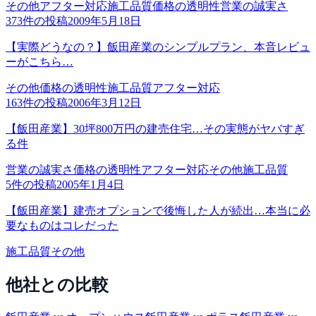
その他
アフター対応
施工品質
価格の透明性
営業の誠実さ
373
件の投稿
2009年5月18日
【実際どうなの？】飯田産業のシンプルプラン、本音レビュ
ーがこちら…
その他
価格の透明性
施工品質
アフター対応
163
件の投稿
2006年3月12日
【飯田産業】30坪800万円の建売住宅…その実態がヤバすぎ
る件
営業の誠実さ
価格の透明性
アフター対応
その他
施工品質
5
件の投稿
2005年1月4日
【飯田産業】建売オプションで後悔した人が続出…本当に必
要なものはコレだった
施工品質
その他
他社との比較