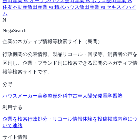
飯田産業
vs
オープンハウス
飯田産業
vs
ポラス
飯田産業
vs
住友不動産
飯田産業
vs
積水ハウス
飯田産業
vs
セキスイハイ
ム
N
NegaSearch
企業のネガティブ情報等検索サイト（民間）
行政機関の公表情報、製品リコール・回収等、消費者の声を
区別し、企業・ブランド別に検索できる民間のネガティブ情
報等検索サイトです。
分野
ハウスメーカー
美容整形外科
中古車
太陽光発電
学習塾
利用する
企業を検索
行政処分・リコール情報
体験を投稿
掲載内容につ
いて連絡
サイト情報