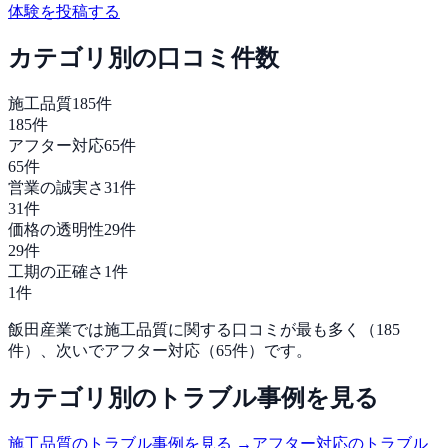
体験を投稿する
カテゴリ別の口コミ件数
施工品質
185
件
185
件
アフター対応
65
件
65
件
営業の誠実さ
31
件
31
件
価格の透明性
29
件
29
件
工期の正確さ
1
件
1
件
飯田産業
では
施工品質
に関する口コミが最も多く（
185
件）、次いで
アフター対応
（
65
件）です。
カテゴリ別のトラブル事例を見る
施工品質
のトラブル事例を見る →
アフター対応
のトラブル