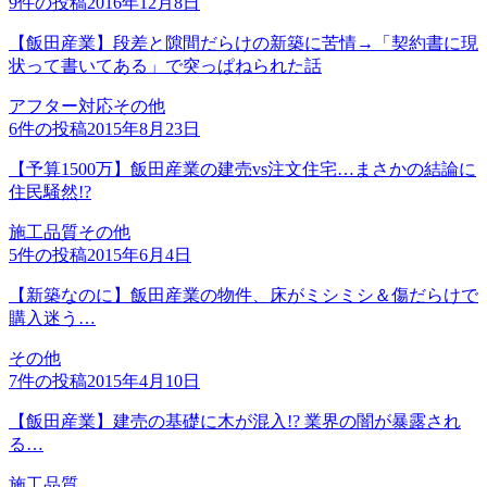
9
件の投稿
2016年12月8日
【飯田産業】段差と隙間だらけの新築に苦情→「契約書に現
状って書いてある」で突っぱねられた話
アフター対応
その他
6
件の投稿
2015年8月23日
【予算1500万】飯田産業の建売vs注文住宅…まさかの結論に
住民騒然!?
施工品質
その他
5
件の投稿
2015年6月4日
【新築なのに】飯田産業の物件、床がミシミシ＆傷だらけで
購入迷う…
その他
7
件の投稿
2015年4月10日
【飯田産業】建売の基礎に木が混入!? 業界の闇が暴露され
る…
施工品質