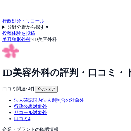
行政処分・リコール
分野
分野から探す
▼
投稿
体験を投稿
美容整形外科
>
ID美容外科
ID美容外科
の評判・口コミ・
口コミ関連:
4
件
Xでシェア
法人確認
国内法人別照合の対象外
行政公表
対象外
リコール
対象外
口コミ
4
企業・ブランドの確認情報