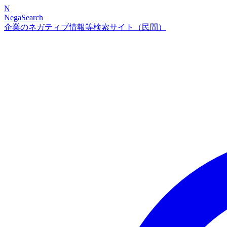
N
NegaSearch
企業のネガティブ情報等検索サイト（民間）