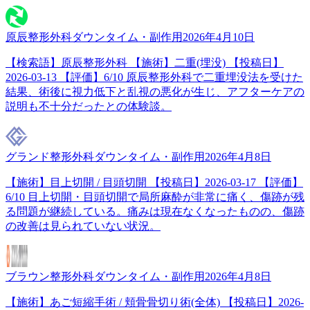
原辰整形外科
ダウンタイム・副作用
2026年4月10日
【検索語】原辰整形外科 【施術】二重(埋没) 【投稿日】
2026-03-13 【評価】6/10 原辰整形外科で二重埋没法を受けた
結果、術後に視力低下と乱視の悪化が生じ、アフターケアの
説明も不十分だったとの体験談。
グランド整形外科
ダウンタイム・副作用
2026年4月8日
【施術】目上切開 / 目頭切開 【投稿日】2026-03-17 【評価】
6/10 目上切開・目頭切開で局所麻酔が非常に痛く、傷跡が残
る問題が継続している。痛みは現在なくなったものの、傷跡
の改善は見られていない状況。
ブラウン整形外科
ダウンタイム・副作用
2026年4月8日
【施術】あご短縮手術 / 頬骨骨切り術(全体) 【投稿日】2026-