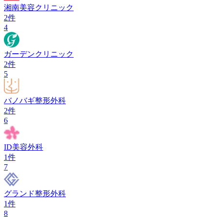
湘南美容クリニック
2
件
4
ガーデンクリニック
2
件
5
バノバギ整形外科
2
件
6
ID美容外科
1
件
7
グランド整形外科
1
件
8