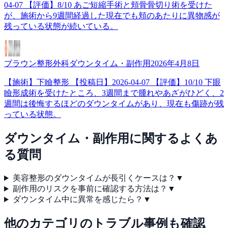
04-07 【評価】8/10 あご短縮手術と頬骨骨切り術を受けた
が、施術から9週間経過した現在でも頬のあたりに異物感が
残っている状態が続いている。
ブラウン整形外科
ダウンタイム・副作用
2026年4月8日
【施術】下瞼整形 【投稿日】2026-04-07 【評価】10/10 下眼
瞼形成術を受けたところ、3週間まで腫れやあざがひどく、2
週間は後悔するほどのダウンタイムがあり、現在も傷跡が残
っている状態。
ダウンタイム・副作用
に関するよくあ
る質問
美容整形のダウンタイムが長引くケースは？
▼
副作用のリスクを事前に確認する方法は？
▼
ダウンタイム中に異常を感じたら？
▼
他のカテゴリのトラブル事例も確認