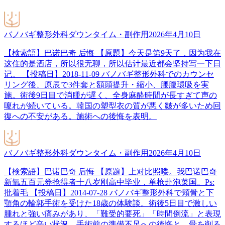
バノバギ整形外科
ダウンタイム・副作用
2026年4月10日
【検索語】巴诺巴奇 后悔 【原題】今天是第9天了，因为我在
这住的是酒店，所以很无聊，所以估计最近都会坚持写一下日
记。 【投稿日】2018-11-09 バノバギ整形外科でのカウンセ
リング後、原辰で3件套と額頭提升・縮小、腰腹環吸を実
施。術後9日目で消腫が遅く、全身麻酔時間が長すぎて声の
嗄れが続いている。韓国の塑型衣の質が悪く皺が多いため回
復への不安がある。施術への後悔を表明。
バノバギ整形外科
ダウンタイム・副作用
2026年4月10日
【検索語】巴诺巴奇 后悔 【原題】上对比照喽。我巴诺巴奇
新氧五百元券抢得者十八岁刚高中毕业，单枪赴泡菜国。Ps:
批着毛 【投稿日】2014-07-28 バノバギ整形外科で頬骨と下
顎角の輪郭手術を受けた18歳の体験談。術後5日目で激しい
腫れと強い痛みがあり、「難受的要死」「時間倒流」と表現
するほど辛い状況。手術前の準備不足への後悔と、骨を削る