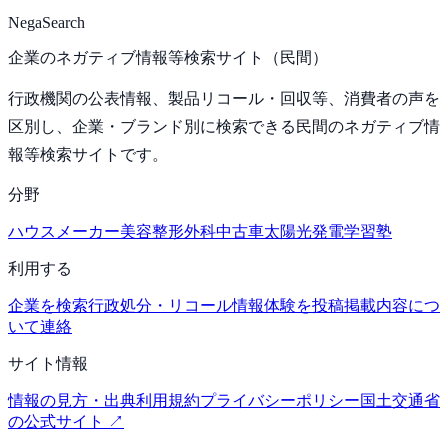
NegaSearch
企業のネガティブ情報等検索サイト（民間）
行政機関の公表情報、製品リコール・回収等、消費者の声を
区別し、企業・ブランド別に検索できる民間のネガティブ情
報等検索サイトです。
分野
ハウスメーカー
美容整形外科
中古車
太陽光発電
学習塾
利用する
企業を検索
行政処分・リコール情報
体験を投稿
掲載内容につ
いて連絡
サイト情報
情報の見方・出典
利用規約
プライバシーポリシー
国土交通省
の公式サイト ↗