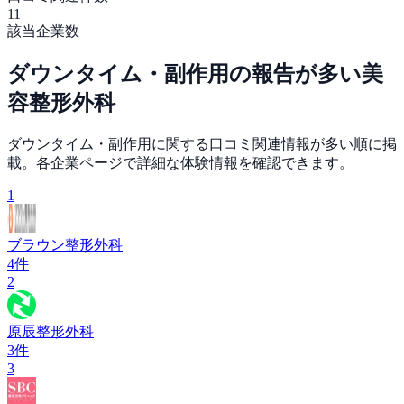
11
該当企業数
ダウンタイム・副作用
の報告が多い
美
容整形外科
ダウンタイム・副作用
に関する口コミ関連情報が多い順に掲
載。各企業ページで詳細な体験情報を確認できます。
1
ブラウン整形外科
4
件
2
原辰整形外科
3
件
3