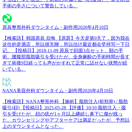
手術の辛さについて警告している。
原辰整形外科
ダウンタイム・副作用
2026年4月10日
【検索語】韩国原辰 后悔 【原題】今天是第9天了，因为我在
这住的是酒店，所以很无聊，所以估计最近都会坚持写一下日
记。 【投稿日】2018-11-09 原辰で顔面3点セット、額の手
術、腰腹部脂肪吸引を受けたが、全身麻酔の手術時間が長す
ぎて術後9日経っても声がかすれて正常に話せない状態が続
いている。
NANA美容外科
ダウンタイム・副作用
2026年4月10日
【検索語】NANA整形外科 【施術】脂肪注入(前頬骨) / 脂肪
吸引(顔) 【投稿日】2025-05-28 【評価】10/10 脂肪注入・吸
引を受けたが、顔の痣が1ヶ月以上継続し鼻下に傷が残っ
た。カウンセリングやアフターケアは満足だったが、予想以
上のダウンタイムとなった。