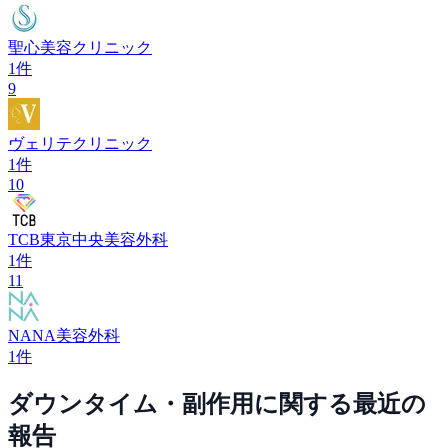
聖心美容クリニック
1
件
9
ヴェリテクリニック
1
件
10
TCB東京中央美容外科
1
件
11
NANA美容外科
1
件
ダウンタイム・副作用
に関する最近の
報告