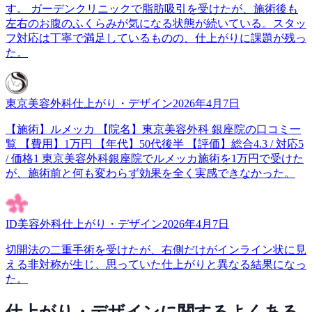
す。 ガーデンクリニックで脂肪吸引を受けたが、施術後も
左右のお腹のふくらみが気になる状態が続いている。スタッ
フ対応は丁寧で満足しているものの、仕上がりに課題が残っ
た。
東京美容外科
仕上がり・デザイン
2026年4月7日
【施術】ルメッカ 【院名】東京美容外科 銀座院の口コミ一
覧 【費用】1万円 【年代】50代後半 【評価】総合4.3 / 対応5
/ 価格1 東京美容外科銀座院でルメッカ施術を1万円で受けた
が、施術前と何も変わらず効果を全く実感できなかった。
ID美容外科
仕上がり・デザイン
2026年4月7日
切開法の二重手術を受けたが、右側だけがインライン状に見
える非対称が生じ、思っていた仕上がりと異なる結果になっ
た。