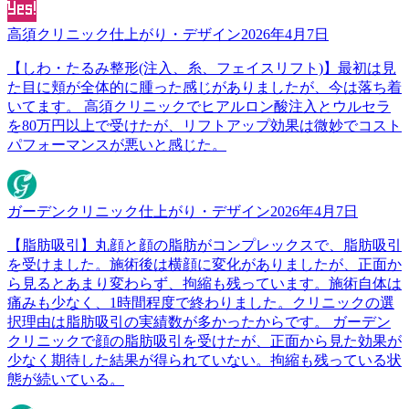
高須クリニック
仕上がり・デザイン
2026年4月7日
【しわ・たるみ整形(注入、糸、フェイスリフト)】最初は見
た目に頬が全体的に腫った感じがありましたが、今は落ち着
いてます。 高須クリニックでヒアルロン酸注入とウルセラ
を80万円以上で受けたが、リフトアップ効果は微妙でコスト
パフォーマンスが悪いと感じた。
ガーデンクリニック
仕上がり・デザイン
2026年4月7日
【脂肪吸引】丸顔と顔の脂肪がコンプレックスで、脂肪吸引
を受けました。施術後は横顔に変化がありましたが、正面か
ら見るとあまり変わらず、拘縮も残っています。施術自体は
痛みも少なく、1時間程度で終わりました。クリニックの選
択理由は脂肪吸引の実績数が多かったからです。 ガーデン
クリニックで顔の脂肪吸引を受けたが、正面から見た効果が
少なく期待した結果が得られていない。拘縮も残っている状
態が続いている。