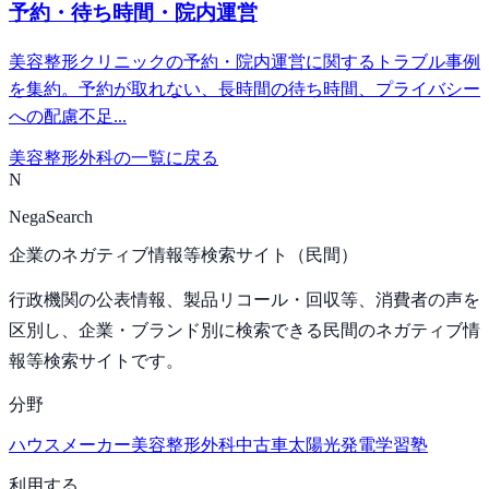
予約・待ち時間・院内運営
美容整形クリニックの予約・院内運営に関するトラブル事例
を集約。予約が取れない、長時間の待ち時間、プライバシー
への配慮不足...
美容整形外科
の一覧に戻る
N
NegaSearch
企業のネガティブ情報等検索サイト（民間）
行政機関の公表情報、製品リコール・回収等、消費者の声を
区別し、企業・ブランド別に検索できる民間のネガティブ情
報等検索サイトです。
分野
ハウスメーカー
美容整形外科
中古車
太陽光発電
学習塾
利用する