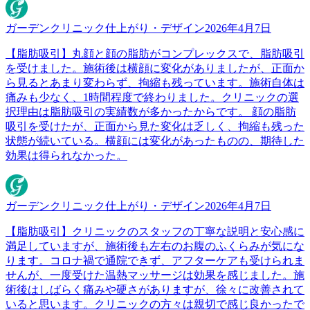
ガーデンクリニック
仕上がり・デザイン
2026年4月7日
【脂肪吸引】丸顔と顔の脂肪がコンプレックスで、脂肪吸引
を受けました。施術後は横顔に変化がありましたが、正面か
ら見るとあまり変わらず、拘縮も残っています。施術自体は
痛みも少なく、1時間程度で終わりました。クリニックの選
択理由は脂肪吸引の実績数が多かったからです。 顔の脂肪
吸引を受けたが、正面から見た変化は乏しく、拘縮も残った
状態が続いている。横顔には変化があったものの、期待した
効果は得られなかった。
ガーデンクリニック
仕上がり・デザイン
2026年4月7日
【脂肪吸引】クリニックのスタッフの丁寧な説明と安心感に
満足していますが、施術後も左右のお腹のふくらみが気にな
ります。コロナ禍で通院できず、アフターケアも受けられま
せんが、一度受けた温熱マッサージは効果を感じました。施
術後はしばらく痛みや硬さがありますが、徐々に改善されて
いると思います。クリニックの方々は親切で感じ良かったで