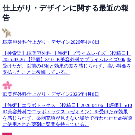
仕上がり・デザイン
に関する最近の報
告
JK美容外科
仕上がり・デザイン
2026年4月8日
【検索語】JK美容外科 【施術】プライムレイズ 【投稿日】
2025-03-26 【評価】8/10 JK美容外科でプライムレイズ90kjを
受けたが、以前の45kjと効果の差を感じられず、高い料金を
支払ったことに後悔している。
ID美容外科
仕上がり・デザイン
2026年4月8日
【施術】エラボトックス 【投稿日】2026-04-06 【評価】5/10
ID美容外科でエラボトックス（ゼオミン）を受けたが効果
を感じられず、薬剤充填が見えない場所で行われたため実際
に使用された薬剤に疑問を持っている。