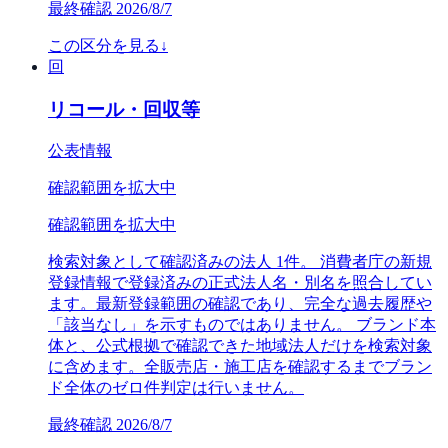
最終確認
2026/8/7
この区分を見る
↓
回
リコール・回収等
公表情報
確認範囲を拡大中
確認範囲を拡大中
検索対象として確認済みの法人 1件。 消費者庁の新規
登録情報で登録済みの正式法人名・別名を照合してい
ます。最新登録範囲の確認であり、完全な過去履歴や
「該当なし」を示すものではありません。 ブランド本
体と、公式根拠で確認できた地域法人だけを検索対象
に含めます。全販売店・施工店を確認するまでブラン
ド全体のゼロ件判定は行いません。
最終確認
2026/8/7