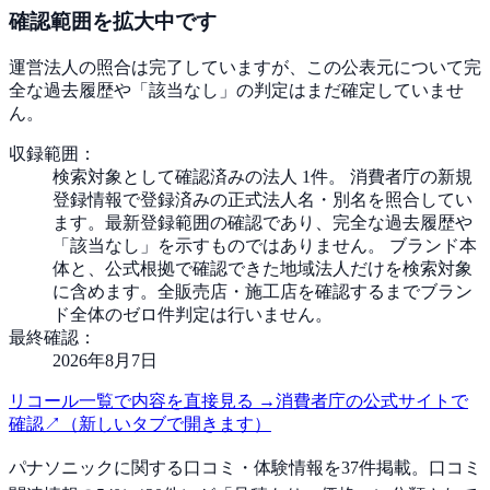
確認範囲を拡大中です
運営法人の照合は完了していますが、この公表元について完
全な過去履歴や「該当なし」の判定はまだ確定していませ
ん。
収録範囲：
検索対象として確認済みの法人 1件。 消費者庁の新規
登録情報で登録済みの正式法人名・別名を照合してい
ます。最新登録範囲の確認であり、完全な過去履歴や
「該当なし」を示すものではありません。 ブランド本
体と、公式根拠で確認できた地域法人だけを検索対象
に含めます。全販売店・施工店を確認するまでブラン
ド全体のゼロ件判定は行いません。
最終確認：
2026年8月7日
リコール一覧で内容を直接見る
→
消費者庁の公式サイトで
確認
↗
（新しいタブで開きます）
パナソニック
に関する口コミ・体験情報を
37
件掲載。
口コミ