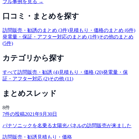
ブル事例を見る →
口コミ・まとめを探す
訪問販売・勧誘
のまとめ (
3
件)
見積もり・価格
のまとめ (
6
件)
発電量・保証・アフター対応
のまとめ (
1
件)
その他
のまとめ
(
5
件)
カテゴリから探す
すべて
訪問販売・勧誘
(
4
)
見積もり・価格
(
20
)
発電量・保
証・アフター対応
(
2
)
その他
(
11
)
まとめスレッド
8
件
7
件の投稿
2021年9月30日
パナソニックを名乗る太陽光パネルの訪問販売が来ました
訪問販売・勧誘
見積もり・価格