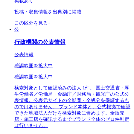
掲載あり
投稿・収集情報を出典別に掲載
この区分を見る
↓
公
行政機関の公表情報
公表情報
確認範囲を拡大中
確認範囲を拡大中
検索対象として確認済みの法人 1件。 国土交通省・厚
生労働省／労働局・金融庁／財務局・観光庁の公式公
表情報。公表元サイトの全期間・全処分を保証するも
のではありません。 ブランド本体と、公式根拠で確認
できた地域法人だけを検索対象に含めます。全販売
店・施工店を確認するまでブランド全体のゼロ件判定
は行いません。