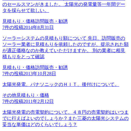
のセールスマンがきました。 太陽光の発電量等一年間デー
タを採らせて欲しい。
見積もり・価格
訪問販売・勧誘
7
件の投稿
2014年8月31日
ソーラーシステムの見積もり額について 先日、訪問販売の
ソーラー業者に見積もりを依頼したのですが、提示された額
が適正価格なのか教えていただけますか。 別の業者に相見
積もりをとって確認
見積もり・価格
訪問販売・勧誘
7
件の投稿
2013年10月28日
太陽光発電、パナソニックのＨＩＴ、後付けについて。
その他
見積もり・価格
7
件の投稿
2011年2月12日
太陽光発電の売電契約について、４８円の売電契約はいつま
でに行えばよいのでしょうか？また三菱の太陽光システムの
妥当な単価はどのくらいでしょう？