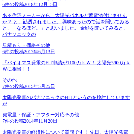
6
件の投稿
2018年12月15日
ある住宅メーカーから、太陽光パネルと蓄電池付けません
か？ と、勧誘されました。 興味あったので話を聞いてみる
と、「なるほど。」と思いました。 金額を聞いてみると、
パナソニックの
見積もり・価格
その他
6
件の投稿
2017年6月13日
『バイオマス発電のFIT申請が1100万ｋＷ！ 太陽光5900万ｋ
Ｗに相当！！
その他
7
件の投稿
2015年5月25日
太陽光発電のパナソニックのHITというのを検討しています
が
発電量・保証・アフター対応
その他
7
件の投稿
2014年11月20日
太陽光発電の経済性について質問です！ 先日、太陽光発電