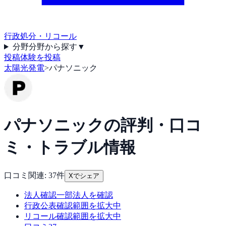
行政処分・リコール
分野
分野から探す
▼
投稿
体験を投稿
太陽光発電
>
パナソニック
パナソニック
の評判・口コ
ミ・トラブル情報
口コミ関連:
37
件
Xでシェア
法人確認
一部法人を確認
行政公表
確認範囲を拡大中
リコール
確認範囲を拡大中