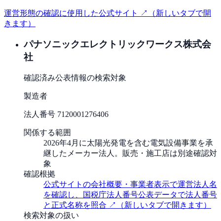
運営形態の確認に使用した公式サイト ↗
（新しいタブで開
きます）
パナソニックエレクトリックワークス株式会
社
確認済み
公表情報の検索対象
製造者
法人番号
7120001276406
関係する範囲
2026年4月に太陽光発電を含む電気設備事業を承
継したメーカー法人。販売・施工店は別途確認対
象
確認根拠
公式サイトの会社概要・事業者表示で運営法人名
を確認し、国税庁法人番号公表データで法人番号
と正式名称を照合
↗
（新しいタブで開きます）
検索対象の扱い