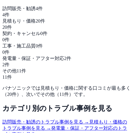
訪問販売・勧誘
4
件
4
件
見積もり・価格
20
件
20
件
契約・キャンセル
0
件
0
件
工事・施工品質
0
件
0
件
発電量・保証・アフター対応
2
件
2
件
その他
11
件
11
件
パナソニック
では
見積もり・価格
に関する口コミが最も多く
（
20
件）、次いで
その他
（
11
件）です。
カテゴリ別のトラブル事例を見る
訪問販売・勧誘
のトラブル事例を見る →
見積もり・価格
の
トラブル事例を見る →
発電量・保証・アフター対応
のトラ