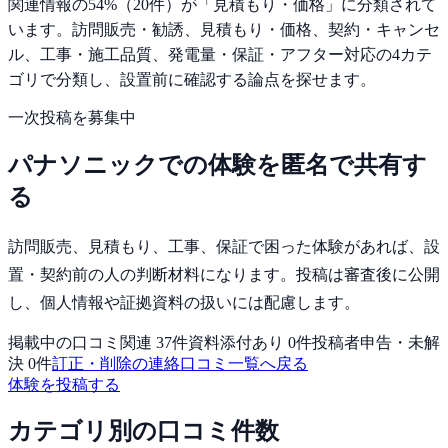
関連情報の
54
%（
20
件）が「
見積もり・価格
」に分類されて
います。
訪問販売・勧誘、見積もり・価格、契約・キャンセ
ル、工事・施工品質、発電量・保証・アフター対応の
4
カテ
ゴリで分類し、設置前に確認する論点を探せます。
一次投稿を募集中
パナソニック
での体験を匿名で共有す
る
訪問販売、見積もり、工事、保証で困った体験
があれば、
設
置・契約前の人
の判断材料になります。投稿は審査後に公開
し、個人情報や証拠資料の扱いには配慮します。
掲載中の口コミ関連
37
件
資料添付あり
0
件
投稿者申告・未解
決
0
件
訂正・削除の連絡
口コミ一覧へ戻る
体験を投稿する
カテゴリ別の口コミ件数