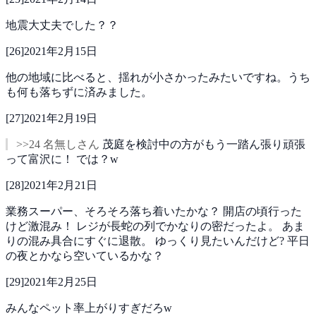
地震大丈夫でした？？
[
26
]
2021年2月15日
他の地域に比べると、揺れが小さかったみたいですね。うち
も何も落ちずに済みました。
[
27
]
2021年2月19日
>>24 名無しさん
茂庭を検討中の方がもう一踏ん張り頑張
って富沢に！
では？w
[
28
]
2021年2月21日
業務スーパー、そろそろ落ち着いたかな？
開店の頃行った
けど激混み！
レジが長蛇の列でかなりの密だったよ。
あま
りの混み具合にすぐに退散。
ゆっくり見たいんだけど?
平日
の夜とかなら空いているかな？
[
29
]
2021年2月25日
みんなペット率上がりすぎだろw