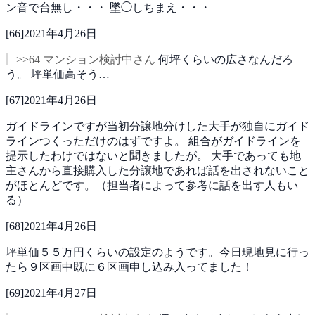
ン音で台無し・・・
墜◯しちまえ・・・
[
66
]
2021年4月26日
>>64 マンション検討中さん
何坪くらいの広さなんだろ
う。
坪単価高そう…
[
67
]
2021年4月26日
ガイドラインですが当初分譲地分けした大手が独自にガイド
ラインつくっただけのはずですよ。
組合がガイドラインを
提示したわけではないと聞きましたが。
大手であっても地
主さんから直接購入した分譲地であれば話を出されないこと
がほとんどです。（担当者によって参考に話を出す人もい
る）
[
68
]
2021年4月26日
坪単価５５万円くらいの設定のようです。今日現地見に行っ
たら９区画中既に６区画申し込み入ってました！
[
69
]
2021年4月27日