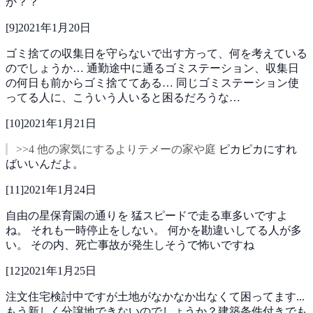
か？？
[
9
]
2021年1月20日
ゴミ捨ての収集日を守らないで出す方って、何を考えている
のでしょうか…
通勤途中に通るゴミステーション、収集日
の何日も前からゴミ捨ててある…
同じゴミステーション使
ってる人に、こういう人いると困るだろうな…
[
10
]
2021年1月21日
>>4 他の家気にするよりテメーの家や庭
ピカピカにすれ
ばいいんだよ。
[
11
]
2021年1月24日
自由の星保育園の通りを
猛スピードで走る車多いですよ
ね。
それも一時停止をしない。
何かを勘違いしてる人が多
い。
その内、死亡事故が発生しそうで怖いですね
[
12
]
2021年1月25日
注文住宅検討中ですが土地がなかなか出なくて困ってます...
もう新しく分譲地できないのでしょうか？建築条件付きでも