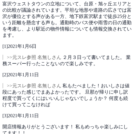
富沢ウェストタウンの立地について、台原・旭ヶ丘エリアと
の比較が議論されています。平坦な地形や道路の広さでは富
沢が優位とする声がある一方、地下鉄富沢駅まで徒歩25分と
いう距離を懸念する声も。通勤時のバス便や雨雪の日の通勤
を考慮し、より駅近の物件情報についても情報交換されてい
ます。
[
1
]
2021年1月6日
>>元スレ参照 名無しさん
２月３日って書いてました。
業
務スーパー行ったことないので楽しみです。
[
2
]
2021年1月11日
>>元スレ参照 名無しさん
私もたべました！おいしさは値
段にあった感じでまあよかったです。
旦那が帰りに申し訳
程度で買ってくにはいいんじゃないでしょうか？
何度も続
けて買ってこなければ
[
3
]
2021年1月11日
開店情報ありがとうございます！
私もめっちゃ楽しみにし
てます！！