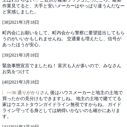
作業見てると、大手と安いメーカーはやっぱり違うんだなー
と実感しました。
[
38
]
2021年3月18日
町内会にお願いをして、町内会から警察に要望提出してもら
うのがいいかもしれませんね。
交通量も増えたし、信号が
あったほうが安心。
[
39
]
2021年3月18日
緊急事態宣言でましたね！
富沢も人が多いので、みなさん
お気をつけて
[
40
]
2021年3月18日
>>36 通りがかりさん
後はハウスメーカーと地主の土地で
買ったかの見分けもできますしね。
地主の土地で建ててる
家はウエストタウンガイドライン無視ですからね。
ガイド
ライン守ってる身としては納得いかないのも確かにありま
す。
[
41
]
2021年3月19日