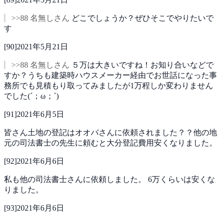
>>88 名無しさん
どこでしょうか？ぜひそこでやりたいで
す
[
90
]
2021年5月21日
>>88 名無しさん
５万は大きいですね！お知り合いなどで
すか？うちも建築時ハウスメーカー経由でお世話になった事
務所でも見積もり取ってみましたが1万程しか変わりません
でした(´；ω；`)
[
91
]
2021年6月5日
皆さん土地の登記はオオバさんに依頼されました？？他の地
元の司法書士の先生に頼むと大分登記費用安くなりました。
[
92
]
2021年6月6日
私も他の司法書士さんに依頼しました。
6万くらいは安くな
りました。
[
93
]
2021年6月6日