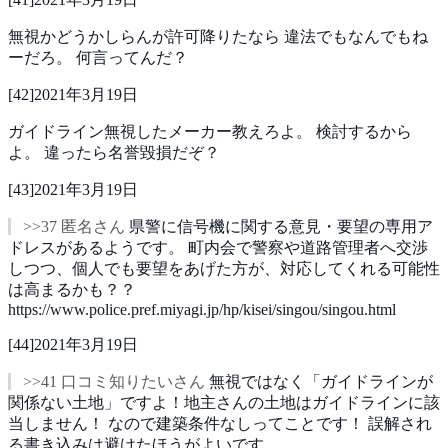
無視かどうかしらんが許可降りたなら
違法でもなんでもね
ーだろ。
何言ってんだ？
[
42
]
2021年3月19日
ガイドライン無視したメーカー教えろよ。
検討するから
よ。
違ったら名誉毀損だぞ？
[
43
]
2021年3月19日
>>37 匿名さん
県警に信号機に関する意見・要望の専用ア
ドレスがあるようです。
町内会で警察や道路管理者へ交渉
しつつ、個人でも要望をあげた方が、対応してくれる可能性
は高まるかも？？
https://www.police.pref.miyagi.jp/hp/kisei/singou/singou.html
[
44
]
2021年3月19日
>>41 口コミ知りたいさん
無視ではなく「ガイドラインが
関係ない土地」ですよ！地主さんの土地はガイドラインに該
当しません！
なので建築条件なしってことです！
誤解され
る書き込みは避けたほうがよいです。