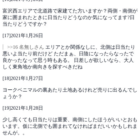
富沢西エリアで北道路で家建てた方いますか？両側・南側が
家に囲まれたときに日当たりどうなのか気になってます?日
当たりどうですか？
[
17
]
2021年1月26日
>>16 名無しさん
エリアとか関係なしに、北側は日当たり
悪いよ当たり前だけど
ただまぁ、日陰になったらなったで
良かったなって思う時もある。
日差しが欲しいなら、大人
しく東角地か南向きを探すべきだね
[
18
]
2021年1月27日
ヨークベニマルの裏あたり土地あるけれど売りに出るんでし
ょうか？
[
19
]
2021年1月28日
少し高くても日当たりは重要、南側にしたほうがいいとおも
います。仮に北側でも囲まれてなければまだいいかもしれま
せんが。。