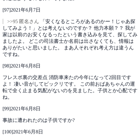
[
97
]
2021年6月7日
>>95 匿名さん
「安くなるところがあるのかー！じゃあ探
してみよう！」とは考えないのですか？
他力本願？？
我が
家は以前のお安くなるったという書き込みを見て、探してみ
ましたよ。
どこの司法書士か名前は出さなくても、情報は
ありがたいと思いました。
まあ人それぞれ考え方は違うん
ですね。
[
98
]
2021年6月8日
フレスポ裏の交差点
消防車来たの今年になって2回目です
よ！
凄い音がしてビックリです。
この前おばあちゃんの運
転で全く止まる気配がないのを見ました。子供とか心配です
ね。
[
99
]
2021年6月8日
事故に遭われたのは子供ですか?
[
100
]
2021年6月8日