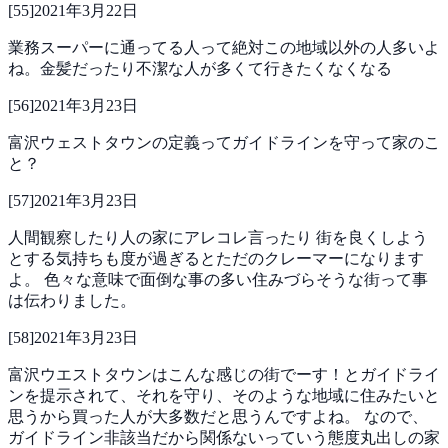
[
55
]
2021年3月22日
業務スーパーに通ってる人って絶対この地域以外の人多いよ
ね。金髪だったり不潔な人が多くて行きたくなくなる
[
56
]
2021年3月23日
富沢ウェストタウンの定義ってガイドラインを守って家のこ
と？
[
57
]
2021年3月23日
人間観察したり人の家にアレコレ言ったり
街を良くしよう
とする気持ちも度が過ぎるとただのクレーマーになります
よ。
色々な意味で面倒な事の多い住みづらそうな街って事
は伝わりました。
[
58
]
2021年3月23日
富沢ウエストタウンはこんな感じの街でーす！とガイドライ
ンを提示されて、それを守り、そのような地域に住みたいと
思うから買った人が大多数だと思うんですよね。
なので、
ガイドライン非該当だから関係ないっていう態度丸出しの家