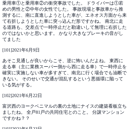
乗用車①と乗用車②の衝突事故でした。
ドライバーは①若
めの男性と②中年の女性でした。
事故現場と事故車から推
測するに、南に直進しようとした車が、エネオス方面から来
て右折しようとした車に突っ込んだ形ですかね。
南北に走
る道路も、交差点で一時停止だと勘違いして無理に右折した
のではないかと思います。
かなり大きなブレーキの音がし
てました
[
101
]
2021年6月9日
あそこ見通しが良いからこそ、逆に怖いんだよね。
東西に
走る車（主に業務スーパー側から西に走る車）で一時停止を
確実に実施しない車が多すぎて、南北に行く場合でも油断で
きない。
そのせいで交通が混乱するという悪循環に陥って
いる気がする。
[
102
]
2021年6月22日
富沢西のヨークベニマルの裏の土地にナイスの建築看板立ち
ましたね。
全戸81戸の共同住宅とのこと。
分譲マンション
ですかね？？
[
103
]
2021年6月23日