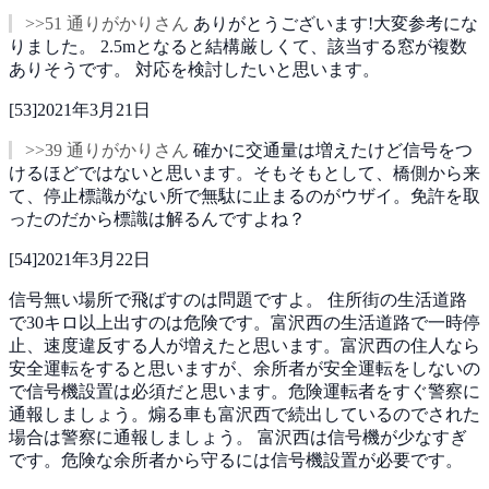
>>51 通りがかりさん
ありがとうございます!大変参考にな
りました。
2.5mとなると結構厳しくて、該当する窓が複数
ありそうです。
対応を検討したいと思います。
[
53
]
2021年3月21日
>>39 通りがかりさん
確かに交通量は増えたけど信号をつ
けるほどではないと思います。そもそもとして、橋側から来
て、停止標識がない所で無駄に止まるのがウザイ。免許を取
ったのだから標識は解るんですよね？
[
54
]
2021年3月22日
信号無い場所で飛ばすのは問題ですよ。
住所街の生活道路
で30キロ以上出すのは危険です。富沢西の生活道路で一時停
止、速度違反する人が増えたと思います。富沢西の住人なら
安全運転をすると思いますが、余所者が安全運転をしないの
で信号機設置は必須だと思います。危険運転者をすぐ警察に
通報しましょう。煽る車も富沢西で続出しているのでされた
場合は警察に通報しましょう。
富沢西は信号機が少なすぎ
です。危険な余所者から守るには信号機設置が必要です。