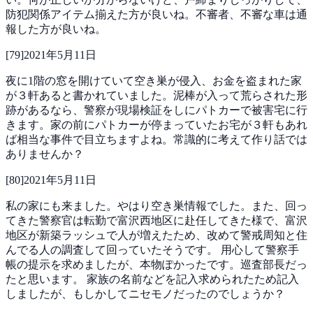
防犯関係アイテム揃えた方が良いね。不審者、不審な車は通
報した方が良いね。
[
79
]
2021年5月11日
夜に1階の窓を開けていて空き巣が侵入、お金を盗まれた家
が３軒あると書かれていました。泥棒が入って荒らされた形
跡があるなら、警察が現場検証をしにパトカーで被害宅に行
きます。家の前にパトカーが停まっていたお宅が３軒もあれ
ば相当な事件で目立ちますよね。常識的に考えて作り話では
ありませんか？
[
80
]
2021年5月11日
私の家にも来ました。やはり空き巣情報でした。また、回っ
てきた警察官は転勤で富沢西地区に赴任してきた様で、富沢
地区が新築ラッシュで人が増えたため、改めて警戒周知と住
んでる人の調査して回っていたそうです。
用心して警察手
帳の提示を求めましたが、本物ぽかったです。巡査部長だっ
たと思います。
家族の名前などを記入求められたため記入
しましたが、もしかしてニセモノだったのでしょうか？