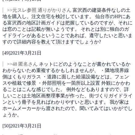
>>元スレ参照 通りがかりさん
富沢西の建築条件なしの土
地を購入し、注文住宅を検討しています。
仙台市のHPにあ
る富沢西の地区計画ガイドは把握しているのですが、それに
は窓のことは記載が無いようです。
それとは別に独自のガ
イドラインがあるということであれば、遵守したいと思いま
すので詳細内容を教えて頂けますでしょうか?
[
49
]
2021年3月21日
>>48 匿名さん
ネットにどのようなことが書かれているか
わからないため重複するかもしれませんが、
・隣地境界線
側はくもりガラス
・道路に面した給湯設備などは、フェン
スや植栽で修景
・外部照明を一箇所以上設置
外観にかかわ
ることはこんな感じでした。
例外などもありますので、詳
しいことは土地区画整理事業が作った、街づくりガイドライ
ンという冊子を見ればわかりやすいと思います。
我が家は
ホームメーカーから渡されたので、聞いてみてはいかがでし
ょうか。
[
50
]
2021年3月21日