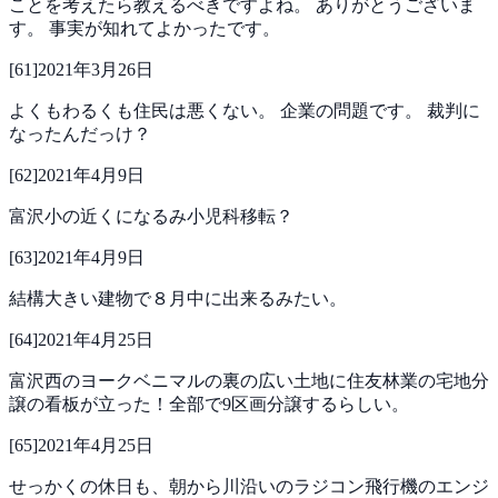
ことを考えたら教えるべきですよね。
ありがとうございま
す。
事実が知れてよかったです。
[
61
]
2021年3月26日
よくもわるくも住民は悪くない。
企業の問題です。
裁判に
なったんだっけ？
[
62
]
2021年4月9日
富沢小の近くになるみ小児科移転？
[
63
]
2021年4月9日
結構大きい建物で８月中に出来るみたい。
[
64
]
2021年4月25日
富沢西のヨークベニマルの裏の広い土地に住友林業の宅地分
譲の看板が立った！全部で9区画分譲するらしい。
[
65
]
2021年4月25日
せっかくの休日も、朝から川沿いのラジコン飛行機のエンジ