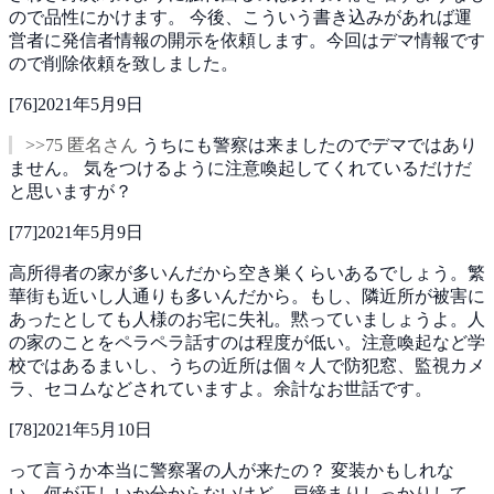
ので品性にかけます。
今後、こういう書き込みがあれば運
営者に発信者情報の開示を依頼します。今回はデマ情報です
ので削除依頼を致しました。
[
76
]
2021年5月9日
>>75 匿名さん
うちにも警察は来ましたのでデマではあり
ません。
気をつけるように注意喚起してくれているだけだ
と思いますが？
[
77
]
2021年5月9日
高所得者の家が多いんだから空き巣くらいあるでしょう。繁
華街も近いし人通りも多いんだから。もし、隣近所が被害に
あったとしても人様のお宅に失礼。黙っていましょうよ。人
の家のことをペラペラ話すのは程度が低い。注意喚起など学
校ではあるまいし、うちの近所は個々人で防犯窓、監視カメ
ラ、セコムなどされていますよ。余計なお世話です。
[
78
]
2021年5月10日
って言うか本当に警察署の人が来たの？
変装かもしれな
い。何が正しいか分からないけど、戸締まりしっかりして、