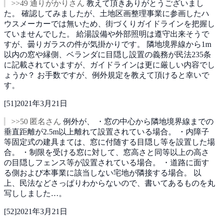
>>49 通りがかりさん
教えて頂きありがとうございまし
た。
確認してみましたが、土地区画整理事業に参画したハ
ウスメーカーでは無いため、街づくりガイドラインを把握し
ていませんでした。
給湯設備や外部照明は遵守出来そうで
すが、曇りガラスの件が気掛かりです。
隣地境界線から1m
以内の窓や縁側、ベランダに目隠し設置の義務が民法235条
に記載されていますが、ガイドラインは更に厳しい内容でし
ょうか？
お手数ですが、例外規定を教えて頂けると幸いで
す。
[
51
]
2021年3月21日
>>50 匿名さん
例外が、
・窓の中心から隣地境界線までの
垂直距離が2.5m以上離れて設置されている場合。
・内障子
等固定式の建具まては、窓に付随する目隠し等を設置した場
合。
・制限を受ける窓に対して、窓高さと同等以上の高さ
の目隠しフェンス等が設置されている場合。
・道路に面す
る側および本事業に該当しない宅地が隣接する場合。
以
上、民法などさっぱりわからないので、書いてあるものを丸
写ししました…。
[
52
]
2021年3月21日