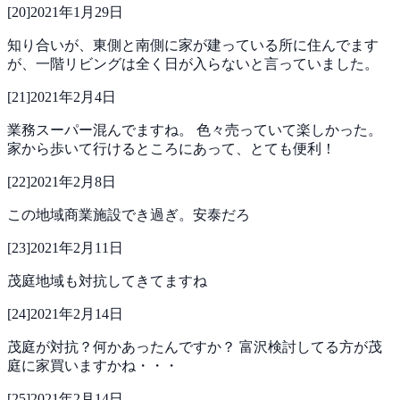
[
20
]
2021年1月29日
知り合いが、東側と南側に家が建っている所に住んでます
が、一階リビングは全く日が入らないと言っていました。
[
21
]
2021年2月4日
業務スーパー混んでますね。
色々売っていて楽しかった。
家から歩いて行けるところにあって、とても便利！
[
22
]
2021年2月8日
この地域商業施設でき過ぎ。安泰だろ
[
23
]
2021年2月11日
茂庭地域も対抗してきてますね
[
24
]
2021年2月14日
茂庭が対抗？何かあったんですか？
富沢検討してる方が茂
庭に家買いますかね・・・
[
25
]
2021年2月14日