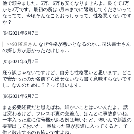
他で頼みました。5万、6万も安くなりませんよ。良くて1万
から2万です。最初の所は5月末までに返送してくださいって
なってて、今頃そんなことおっしゃって、性格悪くないです
か？
[
94
]
2021年6月7日
>>93 匿名さん
なぜ性格が悪いとなるのか…
司法書士さん
の探し方が悪かっただけじゃ…
[
95
]
2021年6月7日
庇う訳じゃないですけど、自分も性格悪いと思います。どこ
で安かったのか名前すら出せないなら書く意味すらないです
し。なんのために？？って思います。
[
96
]
2021年6月7日
まぁ必要経費だと思えばね。細かいことはいいんだよ。
話
は変わるけど、フレスポ裏の交差点、ほんとに事故多いね。
一本入った道に信号機がある例は無いけど、怖いんで新設の
要望出しておいた。
事故った車が歩道に入ってくると、子
供と散歩するのも怖いですよね。