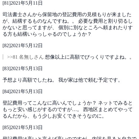
[
81
]
2021年5月11日
司法書士さんから保留地の登記費用の見積もりが来ました
が、結構するものなんですね。。
必要な費用と割り切るし
かないと思ってますが、
個別に別なところへ頼まれたりす
る方も結構いらっしゃるのでしょうか？
[
82
]
2021年5月12日
>>81 名無しさん
想像以上に高額でびっくりですよね。。
[
83
]
2021年5月13日
予想より高額でしたね。
我が家は他で頼む予定です。
[
84
]
2021年5月13日
登記費用ってこんなに高いんでしょうか？
ネットでみると
もっと安い感じがするのですが…。
西地区まとめてやって
るんだから、もう少しお安くできそうなのに。
[
85
]
2021年5月13日
登記費用は高いと言えば高いのですが、内訳を見ると自力で