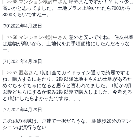
>>68 マンション検討中さん
坪55まんですか！？
もう少し
高いかと思ってました。
土地プラス上物いれたら7000から
8000くらいですねー。
[
70
]
2021年4月28日
>>68 マンション検討中さん
意外と安いですね。
住友林業
は建物が高いから、土地代をお手頃価格にしたんだろうな
ー。
[
71
]
2021年4月28日
>>57 匿名さん
1期は全てガイドライン通りで綺麗ですよ
ね。購入するにあたり、2期以降は地主さんの土地があるた
めぐちゃぐちゃになると思うと言われてました。
1期か2期
以降どちらにするか悩み2期以降で購入しました。今考える
と1期にしたらよかったですね、、、
[
72
]
2021年4月29日
この辺の地域は、戸建て一択だろうな。
駅徒歩20分のマン
ションは流行らない