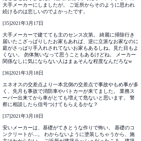
大手メーカーにしましたが。
ご近所からそのように思われ
続けるのは悲しいのでよかったです。
[
35
]
2021年3月17日
大手メーカーで建てても主のセンス次第。
綺麗に掃除行き
届いたこざっぱりしたお家もあれば、逆に立派なお家なのに
庭がさっぱり手入れされてないお家もあるしね。見た目もよ
くない。
勿体無いなって思うこともあるけどね。
メーカー
関係なしに気にならない人はまぁそんな程度なんだろなw
[
36
]
2021年3月18日
エネオスの交差点より一本北側の交差点で事故やもめ事が多
く、先月も事故で消防車やパトカーが来てました。
業務ス
ーパー出来てから車がとても増えて危ないと思います。
警
察に相談したら信号つけてもらえるかな？
[
37
]
2021年3月18日
安いメーカーは、基礎がてきとうな作りで怖い。
基礎のコ
ンクリートが…。
わからないように塗装しちゃうから、施
主はわからない…
ご近所が建築ラッシュだったころ、建築