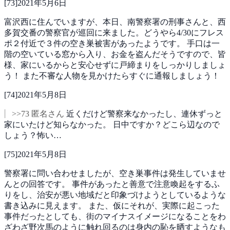
[
73
]
2021年5月6日
富沢西に住んでいますが、本日、南警察署の刑事さんと、西
多賀交番の警察官が巡回に来ました。どうやら4/30にフレス
ポ２付近で３件の空き巣被害があったようです。
手口は一
階の空いている窓から入り、お金を盗んだそうですので、皆
様、家にいるからと安心せずに戸締まりをしっかりしましょ
う！
また不審な人物を見かけたらすぐに通報しましょう！
[
74
]
2021年5月8日
>>73 匿名さん
近くだけど警察来なかったし、連休ずっと
家にいたけど知らなかった。
日中ですか？どこら辺なので
しょう？怖い…
[
75
]
2021年5月8日
警察署に問い合わせましたが、空き巣事件は発生していませ
んとの回答です。
事件があったと善意で注意喚起をするふ
りをし、治安が悪い地域だと印象づけようとしているような
書き込みに見えます。
また、仮にそれが、実際に起こった
事件だったとしても、街のマイナスイメージになることをわ
ざわざ野次馬のように触れ回るのは身内の恥を晒すようなも