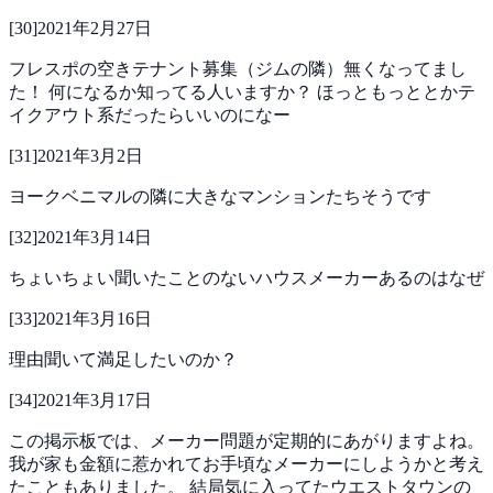
[
30
]
2021年2月27日
フレスポの空きテナント募集（ジムの隣）無くなってまし
た！
何になるか知ってる人いますか？
ほっともっととかテ
イクアウト系だったらいいのになー
[
31
]
2021年3月2日
ヨークベニマルの隣に大きなマンションたちそうです
[
32
]
2021年3月14日
ちょいちょい聞いたことのないハウスメーカーあるのはなぜ
[
33
]
2021年3月16日
理由聞いて満足したいのか？
[
34
]
2021年3月17日
この掲示板では、メーカー問題が定期的にあがりますよね。
我が家も金額に惹かれてお手頃なメーカーにしようかと考え
たこともありました。
結局気に入ってたウエストタウンの