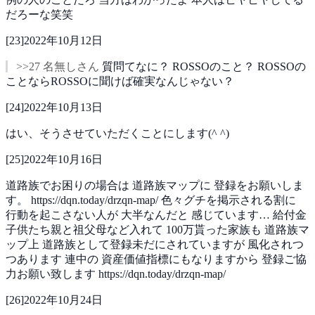
だろーな笑笑
[
23
]
2022年10月12日
>>27 名無しさん
質問てなに？
ROSSOのこと？
ROSSOの
ことならROSSOに聞けば確実なんじゃない？
[
24
]
2022年10月13日
はい、そうさせていただくことにします(^ ^)
[
25
]
2022年10月16日
道路族でお困りの場合は
道路族マップに
登録をお願いしま
す。
https://dqn.today/drzqn-map/
色々グチを掲示される割に
行動を起こさない人が
大半なんだと
感じています…
給付金
子供たち親と祖父母など入れて
100万貰った家族も
道路族マ
ップ上
道路族として登録未だにされていますが
風化されつ
つあります
連中の
資産価値指標にもなりますから
登録ご協
力お願い致します
https://dqn.today/drzqn-map/
[
26
]
2022年10月24日