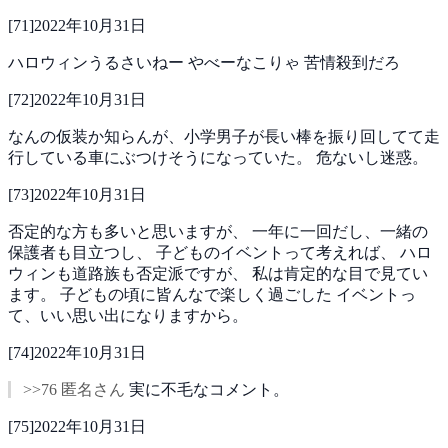
[
71
]
2022年10月31日
ハロウィンうるさいねー
やべーなこりゃ
苦情殺到だろ
[
72
]
2022年10月31日
なんの仮装か知らんが、小学男子が長い棒を振り回してて走
行している車にぶつけそうになっていた。
危ないし迷惑。
[
73
]
2022年10月31日
否定的な方も多いと思いますが、
一年に一回だし、一緒の
保護者も目立つし、
子どものイベントって考えれば、
ハロ
ウィンも道路族も否定派ですが、
私は肯定的な目で見てい
ます。
子どもの頃に皆んなで楽しく過ごした
イベントっ
て、いい思い出になりますから。
[
74
]
2022年10月31日
>>76 匿名さん
実に不毛なコメント。
[
75
]
2022年10月31日