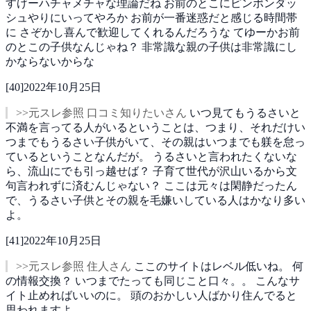
すげーハチャメチャな理論だね
お前のとこにピンポンダッ
シュやりにいってやろか
お前が一番迷惑だと感じる時間帯
に
さぞかし喜んで歓迎してくれるんだろうな
てゆーかお前
のとこの子供なんじゃね？
非常識な親の子供は非常識にし
かならないからな
[
40
]
2022年10月25日
>>元スレ参照 口コミ知りたいさん
いつ見てもうるさいと
不満を言ってる人がいるということは、つまり、それだけい
つまでもうるさい子供がいて、その親はいつまでも躾を怠っ
ているということなんだが。
うるさいと言われたくないな
ら、流山にでも引っ越せば？
子育て世代が沢山いるから文
句言われずに済むんじゃない？
ここは元々は閑静だったん
で、うるさい子供とその親を毛嫌いしている人はかなり多い
よ。
[
41
]
2022年10月25日
>>元スレ参照 住人さん
ここのサイトはレベル低いね。
何
の情報交換？
いつまでたっても同じこと口々。。
こんなサ
イト止めればいいのに。
頭のおかしい人ばかり住んでると
思われますよ。