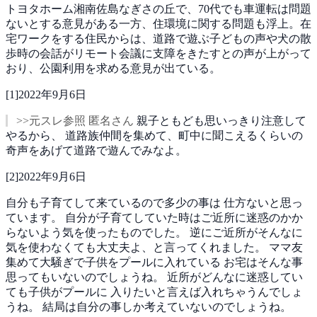
トヨタホーム湘南佐島なぎさの丘で、70代でも車運転は問題
ないとする意見がある一方、住環境に関する問題も浮上。在
宅ワークをする住民からは、道路で遊ぶ子どもの声や犬の散
歩時の会話がリモート会議に支障をきたすとの声が上がって
おり、公園利用を求める意見が出ている。
[
1
]
2022年9月6日
>>元スレ参照 匿名さん
親子ともども思いっきり注意して
やるから、
道路族仲間を集めて、町中に聞こえるくらいの
奇声をあげて道路で遊んでみなよ。
[
2
]
2022年9月6日
自分も子育てして来ているので多少の事は
仕方ないと思っ
ています。
自分が子育てしていた時はご近所に迷惑のかか
らないよう気を使ったものでした。
逆にご近所がそんなに
気を使わなくても大丈夫よ、と言ってくれました。
ママ友
集めて大騒ぎで子供をプールに入れている
お宅はそんな事
思ってもいないのでしょうね。
近所がどんなに迷惑してい
ても子供がプールに
入りたいと言えば入れちゃうんでしょ
うね。
結局は自分の事しか考えていないのでしょうね。