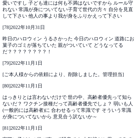
愛いですし
子ども達には何も不満はないですから
ルール守
れない
常識が身についてない子育て世代の方々
自分を見直
して下さい
他人の事より我が身をふりかえって下さい
[
78
]
2022年10月31日
昨日のハロウィン
うるさかった
今日のハロウィン
道路にお
菓子のゴミが落ちていた
親がついていて
どうなってる
だ？？？？？？？？！
[
79
]
2022年11月1日
[ご本人様からの依頼により、削除しました。管理担当]
[
80
]
2022年11月1日
はっきりとは言わないだけで
世の中、高齢者優先って知ら
ないだ？
ワクチン接種だって高齢者優先でしょ？
弱いも人
(一般的には高齢者)に
合わせるって常識です
そういう常識
が身についてないから
意見合う訳ないか～
[
81
]
2022年11月1日