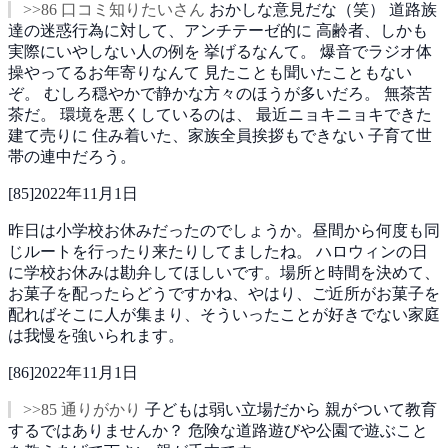
>>86 口コミ知りたいさん
おかしな意見だな（笑）
道路族
達の迷惑行為に対して、アンチテーゼ的に
高齢者、しかも
実際にいやしない人の例を
挙げるなんて。
爆音でラジオ体
操やってるお年寄りなんて
見たことも聞いたこともない
ぞ。
むしろ穏やかで静かな方々のほうが多いだろ。
無茶苦
茶だ。
環境を悪くしているのは、
最近ニョキニョキできた
建て売りに
住み着いた、家族全員挨拶もできない
子育て世
帯の連中だろう。
[
85
]
2022年11月1日
昨日は小学校お休みだったのでしょうか。昼間から何度も同
じルートを行ったり来たりしてましたね。
ハロウィンの日
に学校お休みは勘弁してほしいです。場所と時間を決めて、
お菓子を配ったらどうですかね、やはり、ご近所がお菓子を
配ればそこに人が集まり、そういったことが好きでない家庭
は我慢を強いられます。
[
86
]
2022年11月1日
>>85 通りがかり
子どもは弱い立場だから
親がついて教育
するではありませんか？
危険な道路遊びや公園で遊ぶこと