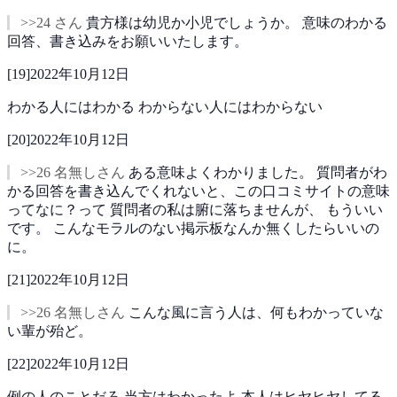
>>24 さん
貴方様は幼児か小児でしょうか。
意味のわかる
回答、書き込みをお願いいたします。
[
19
]
2022年10月12日
わかる人にはわかる
わからない人にはわからない
[
20
]
2022年10月12日
>>26 名無しさん
ある意味よくわかりました。
質問者がわ
かる回答を書き込んでくれないと、この口コミサイトの意味
ってなに？って
質問者の私は腑に落ちませんが、
もういい
です。
こんなモラルのない掲示板なんか無くしたらいいの
に。
[
21
]
2022年10月12日
>>26 名無しさん
こんな風に言う人は、何もわかっていな
い輩が殆ど。
[
22
]
2022年10月12日
例の人のことだろ
当方はわかったよ
本人はヒヤヒヤしてる