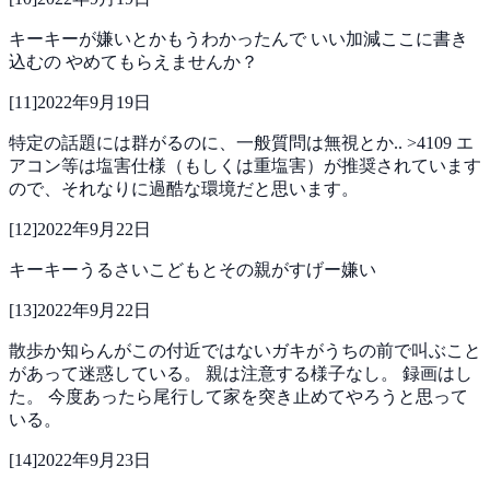
キーキーが嫌いとかもうわかったんで
いい加減ここに書き
込むの
やめてもらえませんか？
[
11
]
2022年9月19日
特定の話題には群がるのに、一般質問は無視とか..
>4109
エ
アコン等は塩害仕様（もしくは重塩害）が推奨されています
ので、それなりに過酷な環境だと思います。
[
12
]
2022年9月22日
キーキーうるさいこどもとその親がすげー嫌い
[
13
]
2022年9月22日
散歩か知らんがこの付近ではないガキがうちの前で叫ぶこと
があって迷惑している。
親は注意する様子なし。
録画はし
た。
今度あったら尾行して家を突き止めてやろうと思って
いる。
[
14
]
2022年9月23日