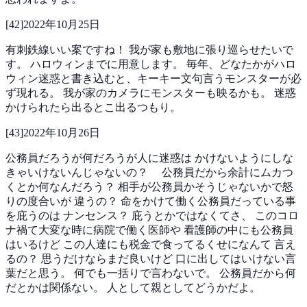
[
42
]
2022年10月25日
有刺鉄線いい案ですね！
我が家も敷地に張り巡らせたいで
す。
ハロウィンまでに用意します。
毎年、どなたかがハロ
ウィン迷惑と書き込むと、キーキー文句言うモンスターが必
ず現れる。
我が家のカメラにモンスターも映るかも。
迷惑
かけられたら出るとこ出るつもり。
[
43
]
2022年10月26日
公務員だろうが何だろうが人に迷惑は
かけないようにしな
きゃいけないんじゃないの？
公務員だから余計にムカつ
くとか何なんだろう？
相手が公務員かそうじゃないかで怒
りの度合いが
違うの？
命をかけて働く公務員だっている事
を庇うのは
ナンセンス？
庇うとかではなくてさ、
このコロ
ナ禍て大変な時に病院で働く医師や
看護師の中にも公務員
はいるけど
この人達にも税金で食ってるくせになんて
言え
るの？
思うだけならまだ良いけど
口に出してはいけない言
葉だと思う。
何でも一括りで言わないで。
公務員だから何
だとかは関係ない。
人として親としてどうかだよ。