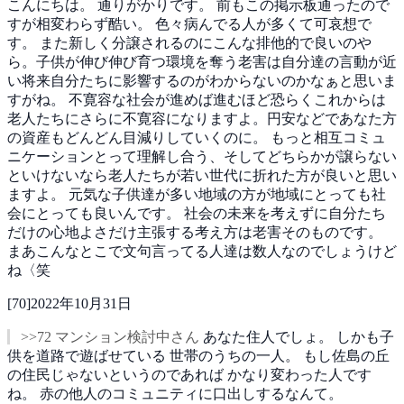
こんにちは。
通りがかりです。
前もこの掲示板通ったので
すが相変わらず酷い。
色々病んでる人が多くて可哀想で
す。
また新しく分譲されるのにこんな排他的で良いのや
ら。子供が伸び伸び育つ環境を奪う老害は自分達の言動が近
い将来自分たちに影響するのがわからないのかなぁと思いま
すがね。
不寛容な社会が進めば進むほど恐らくこれからは
老人たちにさらに不寛容になりますよ。円安などであなた方
の資産もどんどん目減りしていくのに。
もっと相互コミュ
ニケーションとって理解し合う、そしてどちらかが譲らない
といけないなら老人たちが若い世代に折れた方が良いと思い
ますよ。
元気な子供達が多い地域の方が地域にとっても社
会にとっても良いんです。
社会の未来を考えずに自分たち
だけの心地よさだけ主張する考え方は老害そのものです。
まあこんなとこで文句言ってる人達は数人なのでしょうけど
ね〈笑
[
70
]
2022年10月31日
>>72 マンション検討中さん
あなた住人でしょ。
しかも子
供を道路で遊ばせている
世帯のうちの一人。
もし佐島の丘
の住民じゃないというのであれば
かなり変わった人です
ね。
赤の他人のコミュニティに口出しするなんて。