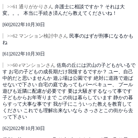
>>61 通りがかりさん
弁護士に相談ですか？
それは大
変。。。
本当に手続き済んだら教えてくださいね！
[
60
]
2022年10月30日
>>62 マンション検討中さん
民事のはずが刑事になるかも
ね
[
61
]
2022年10月30日
>>60 eマンションさん
佐島の丘には沢山の子どもがいるで
す
お宅の子どもの成長期だけ我慢するですか？
ユー、自己
中的だと思いませんか
遊ぶ場は公園です
絶対に道路で遊ば
せないで下さい
自宅の庭であってもバーベキュー、
プール
遊びも近隣に配慮が必要です
要は大騒ぎするなって事です
子どもからお年寄りまで
この街は暮らしています
静かの暮
らすって大事な事です
我が子にこういった教えを教育して
ください
これでも理解出来ないなら
さっさとこの街から去
って下さい
[
62
]
2022年10月30日