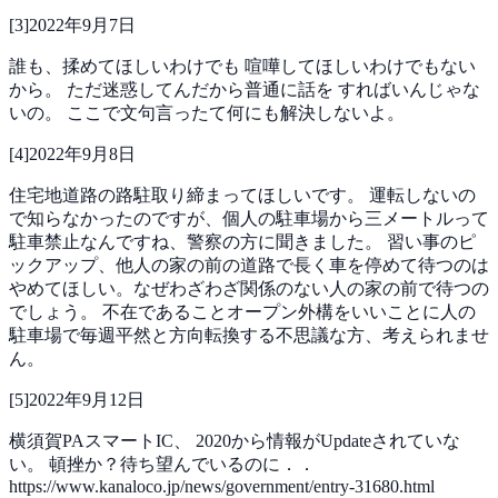
[
3
]
2022年9月7日
誰も、揉めてほしいわけでも
喧嘩してほしいわけでもない
から。
ただ迷惑してんだから普通に話を
すればいんじゃな
いの。
ここで文句言ったて何にも解決しないよ。
[
4
]
2022年9月8日
住宅地道路の路駐取り締まってほしいです。
運転しないの
で知らなかったのですが、個人の駐車場から三メートルって
駐車禁止なんですね、警察の方に聞きました。
習い事のピ
ックアップ、他人の家の前の道路で長く車を停めて待つのは
やめてほしい。なぜわざわざ関係のない人の家の前で待つの
でしょう。
不在であることオープン外構をいいことに人の
駐車場で毎週平然と方向転換する不思議な方、考えられませ
ん。
[
5
]
2022年9月12日
横須賀PAスマートIC、
2020から情報がUpdateされていな
い。
頓挫か？待ち望んでいるのに．．
https://www.kanaloco.jp/news/government/entry-31680.html