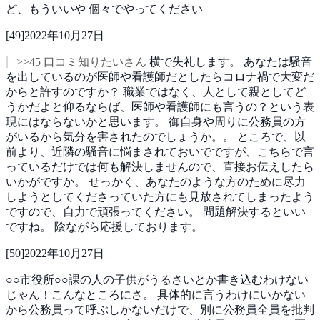
ど、もういいや
個々でやってください
[
49
]
2022年10月27日
>>45 口コミ知りたいさん
横で失礼します。
あなたは騒音
を出しているのが医師や看護師だとしたらコロナ禍で大変だ
からと許すのですか？
職業ではなく、人として親としてど
うかだよと仰るならば、医師や看護師にも言うの？という表
現にはならないかと思います。
御自身や周りに公務員の方
がいるから気分を害されたのでしょうか。。
ところで、以
前より、近隣の騒音に悩まされておいでですが、こちらで言
っているだけでは何も解決しませんので、直接お伝えしたら
いかがですか。
せっかく、あなたのような方のために尽力
しようとしてくださっていた方にも見放されてしまったよう
ですので、自力で頑張ってください。
問題解決するといい
ですね。
陰ながら応援しております。
[
50
]
2022年10月27日
○○市役所○○課の人の子供がうるさいとか書き込むわけない
じゃん！こんなところにさ。
具体的に言うわけにいかない
から公務員って呼ぶしかないだけで、別に公務員全員を批判