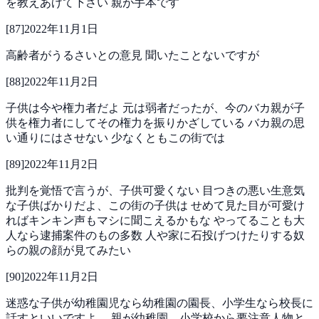
を教えあげて下さい
親が手本です
[
87
]
2022年11月1日
高齢者がうるさいとの意見
聞いたことないですが
[
88
]
2022年11月2日
子供は今や権力者だよ
元は弱者だったが、今のバカ親が子
供を権力者にしてその権力を振りかざしている
バカ親の思
い通りにはさせない
少なくともこの街では
[
89
]
2022年11月2日
批判を覚悟で言うが、子供可愛くない
目つきの悪い生意気
な子供ばかりだよ、この街の子供は
せめて見た目が可愛け
ればキンキン声もマシに聞こえるかもな
やってることも大
人なら逮捕案件のもの多数
人や家に石投げつけたりする奴
らの親の顔が見てみたい
[
90
]
2022年11月2日
迷惑な子供が幼稚園児なら幼稚園の園長、小学生なら校長に
話すといいですよ。
親が幼稚園、小学校から要注意人物と