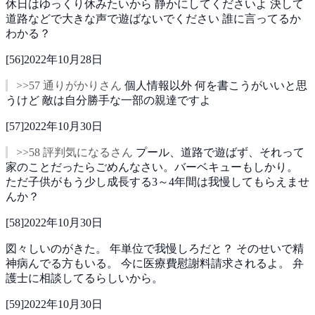
休日はゆっくり休みたいから
静かにしてくださいよ
決して
道路などで大きな声で遊ばないでください
誰に言ってるか
わかる？
[
56
]
2022年10月28日
>>57 通りがかりさん
個人情報以外
何を書こうがいいと思
うけど
敵は自分勝手な一部の親達ですよ
[
57
]
2022年10月30日
>>58 評判気になるさん
プール、道路で遊ばず、それって
家のことだったらごめんなさい。バーベキューもしかり。
ただ子供がもう少し成長する3～4年間は我慢してもらえませ
んか？
[
58
]
2022年10月30日
図々しいのがきた。
年単位で我慢しろだと？
そのせいで精
神病んでる方もいる。
今に医療費慰謝料請求されるよ。
弁
護士に相談してるらしいから。
[
59
]
2022年10月30日