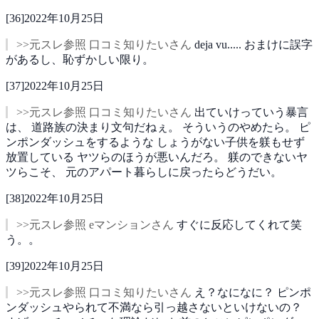
[
36
]
2022年10月25日
>>元スレ参照 口コミ知りたいさん
deja vu..... おまけに誤字
があるし、恥ずかしい限り。
[
37
]
2022年10月25日
>>元スレ参照 口コミ知りたいさん
出ていけっていう暴言
は、
道路族の決まり文句だねぇ。
そういうのやめたら。
ピ
ンポンダッシュをするような
しょうがない子供を躾もせず
放置している
ヤツらのほうが悪いんだろ。
躾のできないヤ
ツらこそ、
元のアパート暮らしに戻ったらどうだい。
[
38
]
2022年10月25日
>>元スレ参照 eマンションさん
すぐに反応してくれて笑
う。。
[
39
]
2022年10月25日
>>元スレ参照 口コミ知りたいさん
え？なになに？
ピンポ
ンダッシュやられて不満なら引っ越さないといけないの？