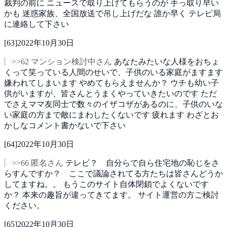
裁判の前に
ニュースで取り上げてもらうのが
手っ取り早い
かも
迷惑家族、全国放送で吊し上げだな
誰か早く
テレビ局
に連絡して下さい
[
63
]
2022年10月30日
>>62 マンション検討中さん
あなたみたいな人様をおちょ
くって笑っている人間のせいで、子供のいる家庭がますます
嫌われてしまいます
やめてもらえませんか？
ウチも幼い子
供がいますが、皆さんとうまくやっていきたいのです
ただ
でさえママ友同士で数々のイザコザがあるのに、子供のいな
い家庭の方まで敵にまわしたくないです
疲れます
わざとお
かしなコメント書かないで下さい
[
64
]
2022年10月30日
>>66 匿名さん
テレビ？ 自分らで自ら住宅地の恥じをさ
らすんですか？ ここで議論されてる方たちは皆さんどうか
してますね。。
もうこのサイト自体閉鎖でよくないです
か？
本来の趣旨が違ってきてます。
サイト運営の方ご検討
ください。
[
65
]
2022年10月30日