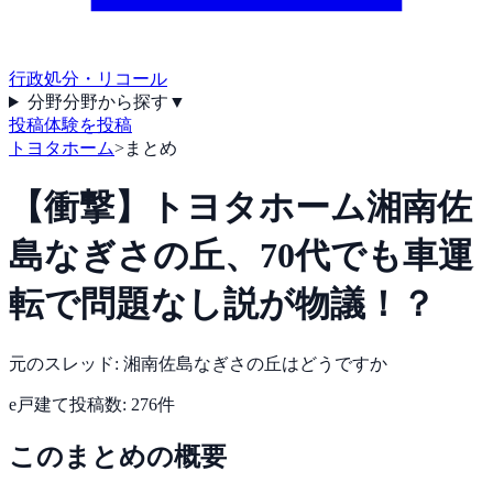
行政処分・リコール
分野
分野から探す
▼
投稿
体験を投稿
トヨタホーム
>
まとめ
【衝撃】トヨタホーム湘南佐
島なぎさの丘、70代でも車運
転で問題なし説が物議！？
元のスレッド:
湘南佐島なぎさの丘はどうですか
e戸建て
投稿数:
276
件
このまとめの概要