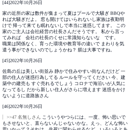
[
44
]
2022年10月26日
家の近所の家は数件が集まって夏はプールで大騒ぎ
BBQや
れば大騒ぎだよ。
窓も開けてはいられないし家族は夜勤明
けで
帰って来ても眠れないしで本当に迷惑してます。
この
家のご主人は会社経営の社長さんだそうです。
私から言っ
てみれば 会社の社長のくせに常識知らないな です。
職業は関係なく、育った環境や教育等の違いで
まわりを気
遣う事ができないのでしょうかね？
躾は大事ですね。
[
45
]
2022年10月26日
佐島の丘は美しい街並み
静かで住みやすい街なんだけど
一
部の住人が迷惑行為してる
ルールを守ってください
今、建
築中の建売も
すぐ売れるでしょう
コロナで海沿いが人気に
なってるし
だから新しい住人がさらに増えます
迷惑をかけ
ないように道路族さん
[
46
]
2022年10月26日
>>47 名無しさん
こういうやつらには、一度、怖い思いで
もさせないと、直らないんじゃないかな。えっ、どんな怖い
思いかって？それは、生死に関わらせるなど、いろいろとあ