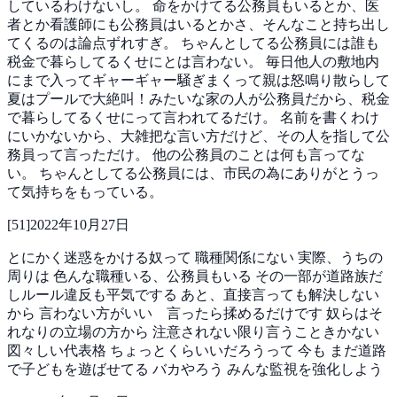
しているわけないし。
命をかけてる公務員もいるとか、医
者とか看護師にも公務員はいるとかさ、そんなこと持ち出し
てくるのは論点ずれすぎ。
ちゃんとしてる公務員には誰も
税金で暮らしてるくせにとは言わない。
毎日他人の敷地内
にまで入ってギャーギャー騒ぎまくって親は怒鳴り散らして
夏はプールで大絶叫！みたいな家の人が公務員だから、税金
で暮らしてるくせにって言われてるだけ。
名前を書くわけ
にいかないから、大雑把な言い方だけど、その人を指して公
務員って言っただけ。
他の公務員のことは何も言ってな
い。
ちゃんとしてる公務員には、市民の為にありがとうっ
て気持ちをもっている。
[
51
]
2022年10月27日
とにかく迷惑をかける奴って
職種関係にない
実際、うちの
周りは
色んな職種いる、公務員もいる
その一部が道路族だ
しルール違反も平気でする
あと、直接言っても解決しない
から
言わない方がいい 言ったら揉めるだけです
奴らはそ
れなりの立場の方から
注意されない限り言うこときかない
図々しい代表格
ちょっとくらいいだろうって
今も
まだ道路
で子どもを遊ばせてる
バカやろう
みんな監視を強化しよう