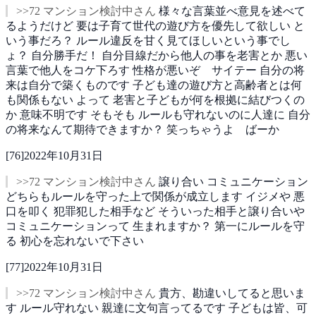
>>72 マンション検討中さん
様々な言葉並べ意見を述べて
るようだけど
要は子育て世代の遊び方を優先して欲しい
と
いう事だろ？
ルール違反を甘く見てほしいという事でし
ょ？
自分勝手だ！
自分目線だから他人の事を老害とか
悪い
言葉で他人をコケ下ろす
性格が悪いぞ サイテー
自分の将
来は自分で築くものです
子ども達の遊び方と高齢者とは何
も関係もない
よって
老害と子どもが何を根拠に結びつくの
か
意味不明です
そもそも
ルールも守れないのに人達に
自分
の将来なんて期待できますか？
笑っちゃうよ ばーか
[
76
]
2022年10月31日
>>72 マンション検討中さん
譲り合い
コミュニケーション
どちらもルールを守った上で関係が成立します
イジメや
悪
口を叩く
犯罪犯した相手など
そういった相手と譲り合いや
コミュニケーションって
生まれますか？
第一にルールを守
る
初心を忘れないで下さい
[
77
]
2022年10月31日
>>72 マンション検討中さん
貴方、勘違いしてると思いま
す
ルール守れない
親達に文句言ってるです
子どもは皆、可