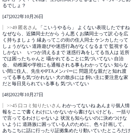
るでしょ？
[
47
]
2022年10月26日
>>49 匿名さん
「こいうやるら」
よくない表現したですね
なぜなら、近隣同士だから
うん悪くお隣同士って訳
心を広
く持ちましょう
縁あってこの街の住人同士
ケンカしたって
しょうがない
道路遊びや迷惑行為がなくなるまで
監視する
しかない
いつか消えるまで
迷惑行為をしてる当人は
近所
では困ったちゃんと
囁かれてることに気づいてない
自治
会、
幼稚園や学校にも通報される事もわかってない
知らな
い間に住人、先生やPTAメンバーに
問題児な親だと知れ渡
ってる事も気づかれない
犬の散歩には
飼い主に要注意な家
だと毎日見られている事も
気づいてない
[
48
]
2022年10月27日
>>45 口コミ知りたいさん
わかってないね
あんまり個人情
報をここで書くわけにいかないから書けないけども、一括り
で言ってるわけじゃないよ
状況も知らないのに決めつけな
いように
道路族に困っている人のために、色々計画して、
あちこちに話に行ったり証拠集めたり動いていたところだけ