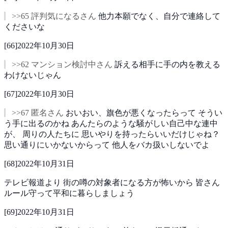
>>65 評判気になるさん
他力本願でなく、自分で連絡して
くださいな
[
66
]
2022年10月30日
>>62 マンション検討中さん
訴える相手に手の内を教える
わけないじゃん
[
67
]
2022年10月30日
>>67 匿名さん
おいおい、旗色が悪くなったらって
そうい
う手に出るのかね
あんたらのような騒がしい自己中な連中
が、
周りの人たちに
思いやりを持ったらいいだけじゃね？
思い通りにいかないからって
他人をバカ扱いしないでよ
[
68
]
2022年10月31日
テレビ報道より
街の噂の対象者になる方が怖いから
皆さん
ルール守って平和に暮らしましょう
[
69
]
2022年10月31日