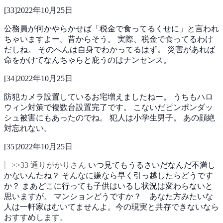
[
33
]
2022年10月25日
公務員が何かやらかせば「税金で食ってるくせに」と言われ
ちゃいますよー。昔からそう。
実際、税金で食ってるわけ
だしね。
そのへんは自身でわかってるはず。
災害があれば
命をかけてなんちゃらと庇うのはナンセンス。
[
34
]
2022年10月25日
防犯カメラ設置しているお宅増えましたねー。
うちもハロ
ウィン対策で複数台設置完了です。
こないだピンポンダッ
シュ被害にもあったのでね。
犯人は小学生男子。
あの顔絶
対忘れない。
[
35
]
2022年10月25日
>>33 通りがかりさん
いつ見てもうるさいだなんだ不満し
かないんたね？
そんなに嫌なら早く引っ越したらどうです
か？
まあどこに行っても子供はいるし状況は変わらないと
思いますが。
マンションどうですか？ あなた方みたいな
人は一軒家はむいてませんよ。今の現実と共存できないなら
おすすめします。