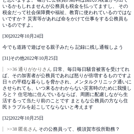
いるかもしれませんが公務員も税金を払ってますし、
その
税金だって社会保障費や福祉、教育に使われているのではな
いですか？
災害等があれば命をかけて仕事をする公務員も
いるのですよ。
[
30
]
2022年10月24日
今でも道路で遊ばせる親子みたら
記録に残し通報しよう
[
31
]
その他
2022年10月25日
>>36 通りがかりさん
日常、毎日毎日騒音被害を受けてれ
ば、その加害者が公務員であれば怒りが倍増するものですよ
日々の平穏な暮らしを脅かされ、メンタルクリニック通いに
させられても、いつ来るかわからない災害時のために我慢し
ろと？
住宅地に住んでいるならば、周囲に配慮しながら生
活するって当たり前のことです
まともな公務員の方なら住
民トラブルを起こしてならないと考えます
[
32
]
2022年10月25日
>>38 匿名さん
その公務員って、横須賀市役所勤務？