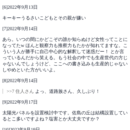
[
6
]
2022年9月13日
キーキーうるさいこどもとその親が嫌い
[
7
]
2022年9月14日
あら。いつの間にかどこぞの誰か知らぬけど女性ってことに
なってたw ほんと観察力も推察力もたかが知れてますな。こ
ういう人が勝手に自己中心的な解釈して迷惑だー！
とか言
っているんだから笑える。もう社会の中でも生産世代の方じ
ゃないんでしょうけど、ここへの書き込みも生産的じゃない
しやめといた方がいいよ。
[
8
]
2022年9月14日
>>7 住人さん
よっ、道路族さん、久しぶり！
[
9
]
2022年9月17日
太陽光パネルを設置検討中です。佐島の丘は結構設置してい
るとこ多いですよね？塩害とか大丈夫ですか？
[
10
]
2022年9月19日