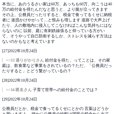
本当に、あのうるさい家は60万、あっちも60万、向こうは40
万の給付金を得たんだなと思うと、より腹が立ってきます
その上、公務員だったりすると、税金で食ってるくせに納税
者に
迷惑かけやがって…と恨みも増します
道路で大声上げ
たり、人の敷地内に侵入してこなければこんな気持ちにはな
らないのに
以前、庭に有刺鉄線張ると仰っている方がい
て、そうやって自己防衛するしか、ストレスを減らす方法は
ないのかもなと考えています
[
27
]
2022年10月24日
>>33 通りがかりさん
給付金を得た、ってことは、その家
庭は、飲食業など事業をされているの？ただ、「公務員だっ
たりすると」とどう繋がっているの？
[
28
]
2022年10月24日
>>34 匿名さん
子育て世帯への給付金のことでは？
[
29
]
2022年10月24日
公務員だとか、税金で食ってるくせにとかの
言葉はどうか
と思いますよ。
確かに公務員の給料は国民の税金から出て