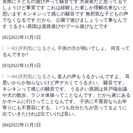
実際に子どもの遊び声って騒音です
大袈裟だと思ってるで
しょうけど事実です
これは経験した者しか理解出来ないと
思います
キンキンって感じの騒音です
無邪気な子どもの声
でなくなるです
だから、公園で遊びましょうって事なんで
す
うるさい原因は道路遊びやプール遊びなどです
[
82
]
2022年11月1日
>>83 評判気になるさん
子供の方が弱いでしょ。
何言って
るんですか?
[
83
]
2022年11月1日
>>84 評判気になるさん
老人の声もうるさいんですよ。
耳
悪いからか知らないけど声デカくてうるさい。
騒音です。
キンキンって感じの騒音です。
うるさい原因は井戸端会議
や犬の散歩、ラジオ体操ってことなんです。だから家にある
かホームに行けってことなんです。
子供に不寛容ならお年
寄りにも不寛容にする。
いつも自分たちが言ってるように
出ていきたければ出ていけば良い。
[
84
]
2022年11月1日