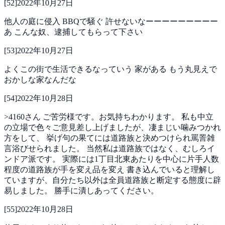
[
52
]
2022年10月27日
他人の庭に侵入
BBQで騒ぐ
許せないなーーーーーーーーー
あ
こんな奴、逮捕してもらって下さい
[
53
]
2022年10月27日
よくこの街で生活できるなっていう
家がある
もう丸見えで
おかしな家なんだな
[
54
]
2022年10月28日
>4160さん
ご苦労様です。お気持ちわかります。
私も中立
の立場で色々ご意見差し上げましたが、凄まじい噛みつかれ
方をして、
挙げ句の果てには道路族と決めつけられ罵詈雑
言浴びせられました。
当然私は道路族ではなく、むしろイ
ンドア派です。
実際には1丁目北東あたりを中心に片手人数
程度の道路族が手を変え品を変え
書き込んでいると理解し
ていますが、自分たち以外は全員道路族と断定する態度に辟
易しました。
勝手に潰しあってください。
[
55
]
2022年10月28日