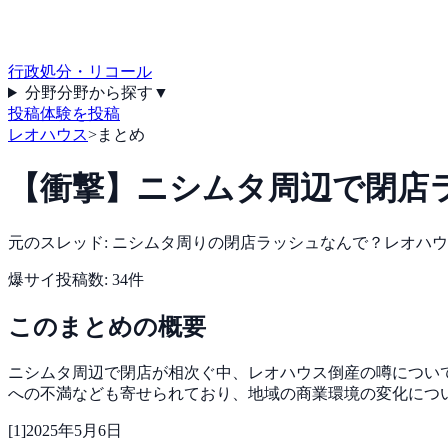
行政処分・リコール
分野
分野から探す
▼
投稿
体験を投稿
レオハウス
>
まとめ
【衝撃】ニシムタ周辺で閉店
元のスレッド:
ニシムタ周りの閉店ラッシュなんで？レオハウ
爆サイ
投稿数:
34
件
このまとめの概要
ニシムタ周辺で閉店が相次ぐ中、レオハウス倒産の噂につい
への不満なども寄せられており、地域の商業環境の変化につ
[
1
]
2025年5月6日