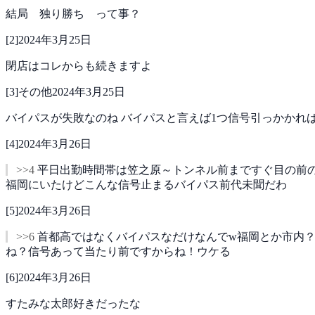
結局 独り勝ち って事？
[
2
]
2024年3月25日
閉店はコレからも続きますよ
[
3
]
その他
2024年3月25日
バイパスが失敗なのね
バイパスと言えば1つ信号引っかかれば
[
4
]
2024年3月26日
>>4
平日出勤時間帯は笠之原～トンネル前まですぐ目の前
福岡にいたけどこんな信号止まるバイパス前代未聞だわ
[
5
]
2024年3月26日
>>6
首都高ではなくバイパスなだけなんでw福岡とか市内
ね？信号あって当たり前ですからね！ウケる
[
6
]
2024年3月26日
すたみな太郎好きだったな