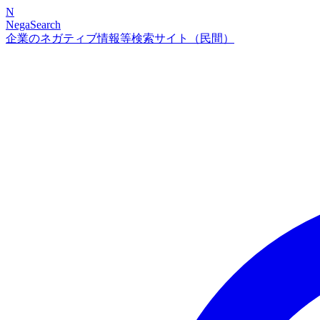
N
NegaSearch
企業のネガティブ情報等検索サイト（民間）