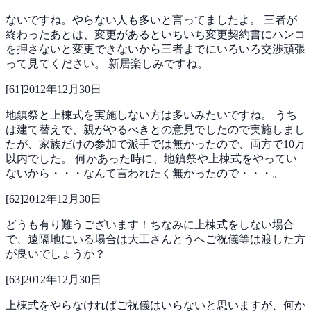
ないですね。やらない人も多いと言ってましたよ。
三者が
終わったあとは、変更があるといちいち変更契約書にハンコ
を押さないと変更できないから三者までにいろいろ交渉頑張
って見てください。
新居楽しみですね。
[
61
]
2012年12月30日
地鎮祭と上棟式を実施しない方は多いみたいですね。
うち
は建て替えで、親がやるべきとの意見でしたので実施しまし
たが、家族だけの参加で派手では無かったので、両方で10万
以内でした。
何かあった時に、地鎮祭や上棟式をやってい
ないから・・・なんて言われたく無かったので・・・。
[
62
]
2012年12月30日
どうも有り難うございます！ちなみに上棟式をしない場合
で、遠隔地にいる場合は大工さんとうへご祝儀等は渡した方
が良いでしょうか？
[
63
]
2012年12月30日
上棟式をやらなければご祝儀はいらないと思いますが、何か