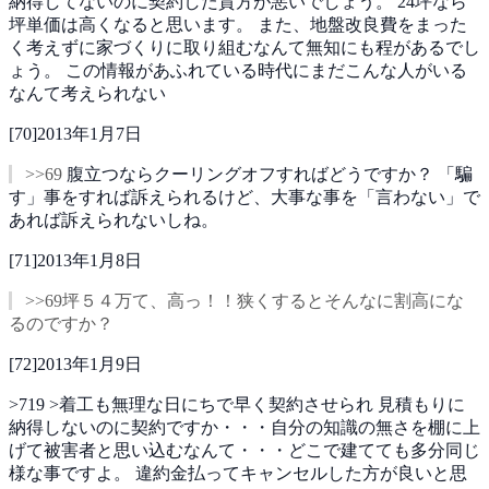
納得してないのに契約した貴方が悪いでしょう。
24坪なら
坪単価は高くなると思います。
また、地盤改良費をまった
く考えずに家づくりに取り組むなんて無知にも程があるでし
ょう。
この情報があふれている時代にまだこんな人がいる
なんて考えられない
[
70
]
2013年1月7日
>>69
腹立つならクーリングオフすればどうですか？
「騙
す」事をすれば訴えられるけど、大事な事を「言わない」で
あれば訴えられないしね。
[
71
]
2013年1月8日
>>69坪５４万て、高っ！！狭くするとそんなに割高にな
るのですか？
[
72
]
2013年1月9日
>719
>着工も無理な日にちで早く契約させられ
見積もりに
納得しないのに契約ですか・・・自分の知識の無さを棚に上
げて被害者と思い込むなんて・・・どこで建てても多分同じ
様な事ですよ。
違約金払ってキャンセルした方が良いと思