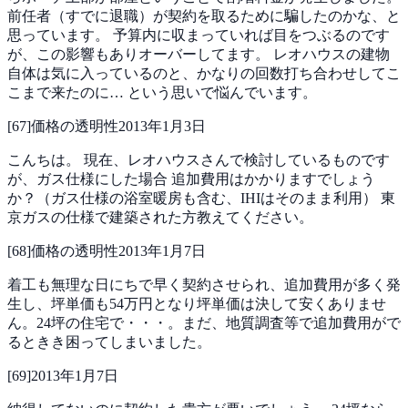
前任者（すでに退職）が契約を取るために騙したのかな、と
思っています。
予算内に収まっていれば目をつぶるのです
が、この影響もありオーバーしてます。
レオハウスの建物
自体は気に入っているのと、かなりの回数打ち合わせしてこ
こまで来たのに…
という思いで悩んでいます。
[
67
]
価格の透明性
2013年1月3日
こんちは。
現在、レオハウスさんで検討しているものです
が、ガス仕様にした場合
追加費用はかかりますでしょう
か？（ガス仕様の浴室暖房も含む、IHIはそのまま利用）
東
京ガスの仕様で建築された方教えてください。
[
68
]
価格の透明性
2013年1月7日
着工も無理な日にちで早く契約させられ、追加費用が多く発
生し、坪単価も54万円となり坪単価は決して安くありませ
ん。24坪の住宅で・・・。まだ、地質調査等で追加費用がで
るときき困ってしまいました。
[
69
]
2013年1月7日