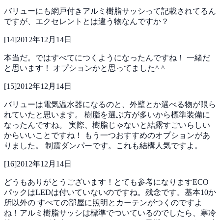
バリューにも網戸付きアルミ樹脂サッシって記載されてるん
ですが、エクセレントとは違う物なんですか？
[
14
]
2012年12月14日
本当だ。ではすべてにつくようになったんですね！
一緒だ
と思います！
オプションかと思ってました^ ^
[
15
]
2012年12月14日
バリューは電気温水器になるのと、外壁とか選べる物が限ら
れていたと思います。
樹脂を選ぶ方が多いから標準装備に
なったんですね。
実際、樹脂じゃないと結露すごいらしい
からいいことですね！
もう一つおすすめのオプションがあ
りました。
制震ダンパーです。これも結構人気ですよ。
[
16
]
2012年12月14日
どうもありがとうございます！とても参考になりますECO
パックはLEDは付いていないのですね。残念です。基本10か
所以外の
すべての部屋に照明とカーテンがつくのですよ
ね！アルミ樹脂サッシは標準でついているのでしたら、寒冷