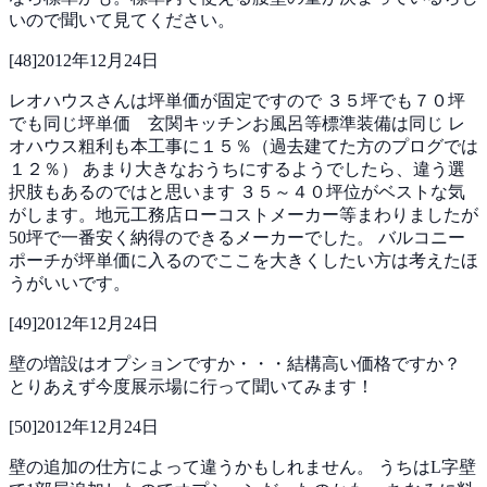
いので聞いて見てください。
[
48
]
2012年12月24日
レオハウスさんは坪単価が固定ですので
３５坪でも７０坪
でも同じ坪単価 玄関キッチンお風呂等標準装備は同じ
レ
オハウス粗利も本工事に１５％（過去建てた方のプログでは
１２％）
あまり大きなおうちにするようでしたら、違う選
択肢もあるのではと思います
３５～４０坪位がベストな気
がします。地元工務店ローコストメーカー等まわりましたが
50坪で一番安く納得のできるメーカーでした。
バルコニー
ポーチが坪単価に入るのでここを大きくしたい方は考えたほ
うがいいです。
[
49
]
2012年12月24日
壁の増設はオプションですか・・・結構高い価格ですか？
とりあえず今度展示場に行って聞いてみます！
[
50
]
2012年12月24日
壁の追加の仕方によって違うかもしれません。
うちはL字壁