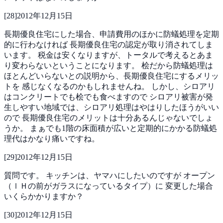
[
28
]
2012年12月15日
長期優良住宅にした場合、申請費用のほかに防蟻処理を定期
的に行わなければ
長期優良住宅の認定が取り消されてしま
います。
税金は安くなりますが、トータルで考えるとあま
り変わらないということになります。
桧だから防蟻処理は
ほとんどいらないとの説明から、長期優良住宅にするメリッ
トを
感じなくなるのかもしれませんね。
しかし、シロアリ
はコンクリートでも桧でも食べますので
シロアリ被害が発
生しやすい地域では、シロアリ処理はやはりしたほうがいい
ので
長期優良住宅のメリットは十分あるんじゃないでしょ
うか。
まぁでも1階の床面積が広いと定期的にかかる防蟻処
理代はかなり痛いですね。
[
29
]
2012年12月15日
質問です。
キッチンは、ヤマハにしたいのですが
オープン
（ｌＨの前がガラスになっているタイプ）に
変更した場合
いくらかかりますか？
[
30
]
2012年12月15日