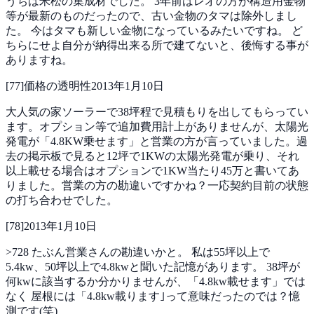
うちは米松の集成材でした。
3年前はレオの方が構造用金物
等が最新のものだったので、古い金物のタマは除外しまし
た。
今はタマも新しい金物になっているみたいですね。
ど
ちらにせよ自分が納得出来る所で建てないと、後悔する事が
ありますね。
[
77
]
価格の透明性
2013年1月10日
大人気の家ソーラーで38坪程で見積もりを出してもらってい
ます。オプション等で追加費用計上がありませんが、太陽光
発電が「4.8KW乗せます」と営業の方が言っていました。過
去の掲示板で見ると12坪で1KWの太陽光発電が乗り、それ
以上載せる場合はオプションで1KW当たり45万と書いてあ
りました。営業の方の勘違いですかね？一応契約目前の状態
の打ち合わせでした。
[
78
]
2013年1月10日
>728
たぶん営業さんの勘違いかと。
私は55坪以上で
5.4kw、50坪以上で4.8kwと聞いた記憶があります。
38坪が
何kwに該当するか分かりませんが、「4.8kw載せます」では
なく
屋根には「4.8kw載ります｣って意味だったのでは？憶
測です(笑)