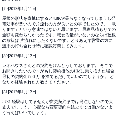
[
79
]
2013年1月11日
屋根の形状を寄棟にすると4.8KW乗らなくなってしまうし発
電効率が悪いので片流れの方が良いとの事でしたので、「載
ります」という意味ではないと思います。最終見積もりでの
金額も変わらなかったです。載せる量が少ないのならば屋根
の形状は
片流れにしたくないです。とりあえず営業の方に
週末の打ち合わせ時に確認質問してみます。
[
80
]
2013年1月12日
レオハウスさんとの契約をけんとうしております。
そこで
お聞きしたいのですがもし契約後他のHMに乗り換えた場合
最初の契約金５０万
を捨てるだけでいいのでしょうか。
ど
なたか経験された方教えてください。
[
81
]
2013年1月12日
>731
経験はしてませんが変更契約までは発注しないので大
丈夫でしょう。
心配なら変更契約を結ぶまでは動かないよ
う言えばいいでしょう。