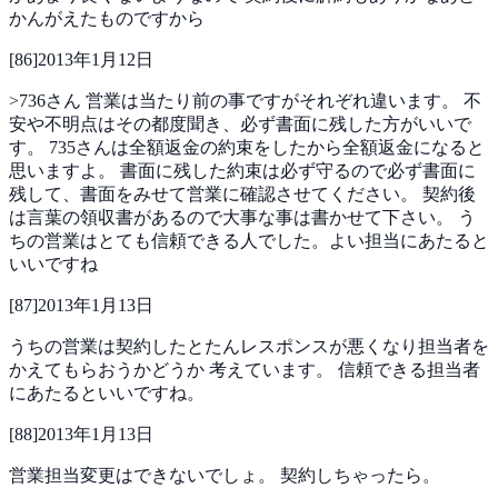
かんがえたものですから
[
86
]
2013年1月12日
>736さん
営業は当たり前の事ですがそれぞれ違います。
不
安や不明点はその都度聞き、必ず書面に残した方がいいで
す。
735さんは全額返金の約束をしたから全額返金になると
思いますよ。
書面に残した約束は必ず守るので必ず書面に
残して、書面をみせて営業に確認させてください。
契約後
は言葉の領収書があるので大事な事は書かせて下さい。
う
ちの営業はとても信頼できる人でした。よい担当にあたると
いいですね
[
87
]
2013年1月13日
うちの営業は契約したとたんレスポンスが悪くなり担当者を
かえてもらおうかどうか
考えています。
信頼できる担当者
にあたるといいですね。
[
88
]
2013年1月13日
営業担当変更はできないでしょ。
契約しちゃったら。