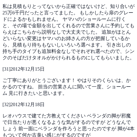
私は見積もりとってないから正確ではないけど、知り合いが
25万6千円だったと言ってました。
もしかしたら扉のグレー
ドによるかもしれません。
ヤマハのショールームに行く
と、その場で金額を出してくれるので営業さんに予約しても
らえばこちらから説明なしで大丈夫でした。
追加がほとん
どいらない変更はヤマハのお姉さんの方が把握しているか
ら、見積もり待ちもないしいろいろ選べます。
引き出しの
持ち手のタイプも追加料金なしでそれぞれ選べたので、シン
クのそばだけタオルがかけられるものにしてもらいました。
[
31
]
2012年12月15日
ご丁寧にありがとうございます！
やはりそのくらいは、か
かるのですね。
担当の営業さんに聞いて一度、ショールー
ム
見に行きたいと思います。
[
32
]
2012年12月18日
レオハウスで建てた方教えてください
ベランダの脚が邪魔
で日当たりが悪くなるような気がするのですが
どうなんで
しょう
前一面にベランダを作ろうと思ったのですが
脚が4本
もついて何か古臭い感じがするのですが