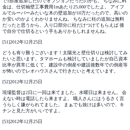
で1部屋追加したのでオプションだったのかも。
ちなみに料
金は、仕切袖壁工事費用1mあたり25,000でしたよ。
アイフ
ルでルーバーみたいな木の壁追加が10万だったので、高いの
か安いのかよくわかりませんね。
ちなみに柱の追加は無料
だったと思うから、入り口部分に柱だけつけてもらえば
後
で自分で仕切るという手もありかもしれませんね。
[
51
]
2012年12月25日
どうも有り難うございます！太陽光と壁仕切りは検討してみ
たいと思います。タマホームも検討していましたが自己資本
比率が異常に低くて、建設中の倒産や建設後数年での倒産等
が怖いのでレオハウスさんで行きたいと考えています。
[
52
]
2012年12月25日
現場監督は2日に一回は来てました。水曜日は来ません。
会
えない時は電話したら来ますよ。
職人さんにはうるさく言
うらしく嫌がられてました。
まぁでも抜けは多いので、キ
チンと見た方がいいですよ。
[
53
]
2012年12月25日