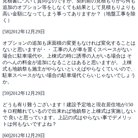
見積書について質問なのですが、契約前の見積もりから何も
追加のオプション等をしなくても結果として見積もりよりも
高い金額になってしまう事ってありますか？（地盤工事を除
く）
[
58
]
2012年12月29日
オプションの追加も床面積の変更もなければ変化することは
ないと思いますが・・
工事の人が車を置くスペースがない
場合に駐車場代や、上棟式の時に誘導の人がいる場合は
そ
のへんの料金が追加になることはあると思いますが。
上棟
式も地鎮祭も施主がやらないといえばやらなくていいので、
駐車スペースがない場合の駐車場代ぐらいじゃないでしょう
か。
[
59
]
2012年12月29日
どうも有り難うございます！建設予定地と現在居住地が150
キロ程離れているので出来れば地鎮祭と上棟式は実施しない
で
良いと思っています。上記の式はやらない事でデメリッ
トは何もないですよね？
[
60
]
2012年12月29日