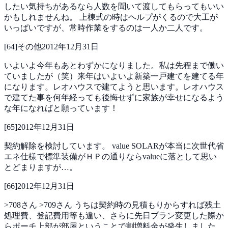
したい気持ちがあるなら人数を聞いて渡してもらってもいい
かもしれませんね。
上棟式の時はヘルプがくるので大工が
いっぱいですが、常時作業をするのは一人か二人です。
[
64
]
その他
2012年12月31日
いよいよ今年もあとわずかになりました。私は先程まで働い
ていましたが（笑）来年はいよいよ新築一戸建てを建てる年
になります。レオハウスで建てようと思います。レオハウス
で建てた事を何年経っても後悔せずに家族が幸せになるよう
な年になればと願っています！
[
65
]
2012年12月31日
契約解除を検討しています。
value SOLARが本当に次世代省
エネ仕様で標準装備がＨＰの通りならvalueに落として思い
とどまりますが…。
[
66
]
2012年12月31日
>708さん
>709さん
うちは契約時の見積もりからすれば残土
処理費、登記費用等も違い、さらに先日プラン変更した際か
らポーチ上部が部屋ということで割増料金が発生しました。