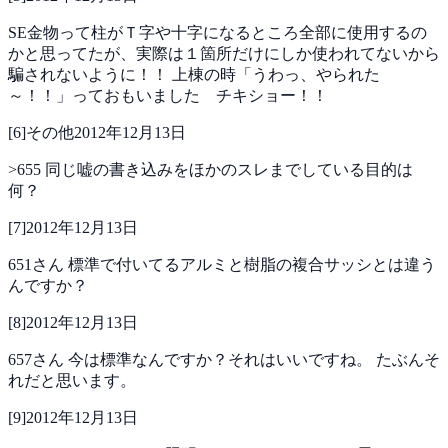
SE金物って柱がＴ字や十字になるところ全部に使用するの
かと思ってたが、実際は１箇所だけにしか使われてないから
騙されないように！！
上棟の時「うわっ、やられた
～！！」っておもいました チキショー！！
[
6
]
その他
2012年12月13日
>655
同じ嘘の書き込みをほかのスレまでしている目的は
何？
[
7
]
2012年12月13日
651さん
標準で付いてるアルミと樹脂の複合サッシとは違う
んですか？
[
8
]
2012年12月13日
657さん
今は標準なんですか？それはいいですね。
たぶんそ
れだと思います。
[
9
]
2012年12月13日