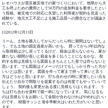
レオハウスが震災被災地での家づくりにおいて、他県から大
工を呼ぶための費用として50万円の追加料金を要求したとい
う投稿。被災地での対応に失望した利用者が契約を見送った
経験や、地元大工不足による施工品質への懸念などが議論さ
れている。
[
1
]
2012年12月13日
うーん、土地を購入してからだったら特に期間はないでしょ
う。でも土地の固定資産が高いかも。
買ってから3年以内な
ら取得税は少し戻ってくるけど、税金は戻らないから、家が
建たない期間が長いと税金を多く払うことになるかな。
契
約する前は見積もりも図面もきちんとした形では作らないと
思います。でも図面はイメージだけでもしっかり作った方が
いいとは思います。
図面を作って家まで持って来いと言う
方はどうかと思いますが、打ち合わせの時に変更したい点を
伝えたり自分で間取りを提案するのは何度でもやっていいで
しょう。
契約後も変更がある度に見積もりはくれます。
う
ちは打ち合わせ資料で箱一杯になっています。
気になるも
のは見積もりをお願いして金額が合わなければやめればいい
のです。
樹脂サッシと省令準耐火はいれた方がいいと思い
ます。