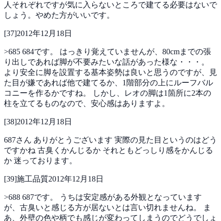
人それぞれですが気に入らないところで建てる必要はないで
しょう。やめた方がいいです。
[
37
]
2012年12月18日
>685
684です。
はっきり覚えていませんが、80cmまでの張
り出しであれば脚が不要みたいな話があった様な・・・。
より安全に脚を設置する基本姿勢は良いと思うのですが、見
た目が嫌であれば他で建てるか、1階部分の上にルーフバル
コニーを作るかですね。
しかし、レオの脚は1箇所に2本の
柱を立てるものなので、安心感はありますよ。
[
38
]
2012年12月18日
687さん
ありがとうございます
実際の見た目というのはどう
ですかね
古臭くかんじるか
それともどっしり感をかんじる
か
迷っております。
[
39
]
施工品質
2012年12月18日
>688
687です。
うちは安定感がある外観となっています
が、古臭いと感じる方が居ないとは言い切れませんね。
ま
あ、外壁の色や柄でも感じが変わってしまうのでどうでしょ