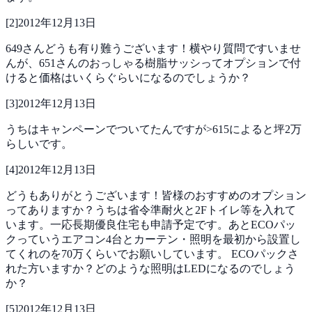
[
2
]
2012年12月13日
649さんどうも有り難うございます！横やり質問ですいませ
んが、651さんのおっしゃる樹脂サッシってオプションで付
けると価格はいくらぐらいになるのでしょうか？
[
3
]
2012年12月13日
うちはキャンペーンでついてたんですが>615によると坪2万
らしいです。
[
4
]
2012年12月13日
どうもありがとうございます！皆様のおすすめのオプション
ってありますか？うちは省令準耐火と2Fトイレ等を入れて
います。一応長期優良住宅も申請予定です。あとECOパッ
クっていうエアコン4台とカーテン・照明を最初から設置し
てくれのを70万くらいでお願いしています。
ECOパックさ
れた方いますか？どのような照明はLEDになるのでしょう
か？
[
5
]
2012年12月13日