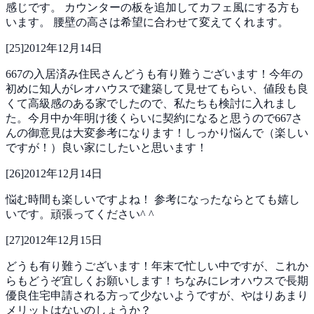
感じです。
カウンターの板を追加してカフェ風にする方も
います。
腰壁の高さは希望に合わせて変えてくれます。
[
25
]
2012年12月14日
667の入居済み住民さんどうも有り難うございます！今年の
初めに知人がレオハウスで建築して見せてもらい、値段も良
くて高級感のある家でしたので、私たちも検討に入れまし
た。今月中か年明け後くらいに契約になると思うので667さ
んの御意見は大変参考になります！しっかり悩んで（楽しい
ですが！）良い家にしたいと思います！
[
26
]
2012年12月14日
悩む時間も楽しいですよね！
参考になったならとても嬉し
いです。頑張ってください^ ^
[
27
]
2012年12月15日
どうも有り難うございます！年末で忙しい中ですが、これか
らもどうぞ宜しくお願いします！ちなみにレオハウスで長期
優良住宅申請される方って少ないようですが、やはりあまり
メリットはないのしょうか？