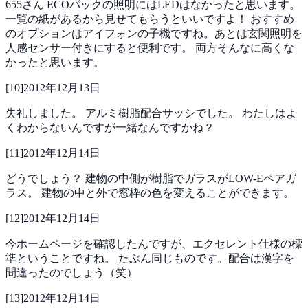
655さん
ECOパックの照明にはLEDはなかったと思います。
一覧の紙があるから見せてもらうといいですよ！
おすすめ
のオプションはアイフォンの子機ですね。あとは玄関照明を
人感センサー付きにすると便利です。
両方そんなに高くな
かったと思います。
[
10
]
2012年12月13日
失礼しました。
アルミ樹脂配合サッシでした。
わたしはよ
くわからないんですが一緒なんですかね？
[
11
]
2012年12月14日
どうでしょう？
建物の中側が樹脂でガラスがLOW-Eペアガ
ラス。
建物の中と外で窓枠の色を変えることができます。
[
12
]
2012年12月14日
今ホームページを確認したんですが、エクセレント仕様の標
準ということですね。
たぶん同じものです。配合は漢字を
間違ったのでしょう（笑）
[
13
]
2012年12月14日