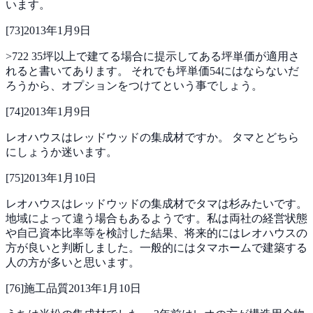
います。
[
73
]
2013年1月9日
>722
35坪以上で建てる場合に提示してある坪単価が適用さ
れると書いてあります。
それでも坪単価54にはならないだ
ろうから、オプションをつけてという事でしょう。
[
74
]
2013年1月9日
レオハウスはレッドウッドの集成材ですか。
タマとどちら
にしょうか迷います。
[
75
]
2013年1月10日
レオハウスはレッドウッドの集成材でタマは杉みたいです。
地域によって違う場合もあるようです。私は両社の経営状態
や自己資本比率等を検討した結果、将来的にはレオハウスの
方が良いと判断しました。一般的にはタマホームで建築する
人の方が多いと思います。
[
76
]
施工品質
2013年1月10日