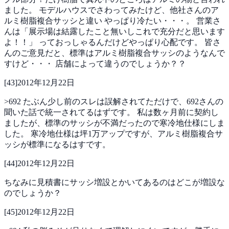
ました。
モデルハウスでさわってみたけど、他社さんのア
ルミ樹脂複合サッシと違い
やっぱり冷たい・・・。
営業さ
んは「展示場は結露したこと無いしこれで充分だと思います
よ！！」
っておっしゃるんだけどやっぱり心配です。
皆さ
んのご意見だと、標準はアルミ樹脂複合サッシのようなんで
すけど・・・
店舗によって違うのでしょうか？？
[
43
]
2012年12月22日
>692
たぶん少し前のスレは誤解されてただけで、692さんの
聞いた話で統一されてるはずです。
私は数ヶ月前に契約し
ましたが、標準のサッシが不満だったので寒冷地仕様にしま
した。
寒冷地仕様は坪1万アップですが、アルミ樹脂複合サ
ッシが標準になるはすです。
[
44
]
2012年12月22日
ちなみに見積書にサッシ増設とかいてあるのはどこが増設な
のでしょうか？
[
45
]
2012年12月22日