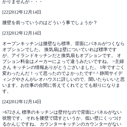
かりませんが・・・
[
22
]
2012年12月14日
腰壁を前っていうのはどういう事でしょうか？
[
23
]
2012年12月14日
オープンキッチンは腰壁なら標準、背面にパネルがつくなら
オプションでした。
換気扇は壁についていれば標準です
が、アイランドキッチンだと換気扇もオプションです。
オ
プション料金はメーカーによって違うみたいですね。
>主婦
さん
キッチンの情報ありがとうございました。
1年ですごく
変わったんだ！って思ったのでよかったです^ ^
静岡サイデ
ィングやさんがレオハウスに詳しいので、聞いたらいいと思
います。お仕事の合間に答えてくれてとても頼りになりま
す。
[
24
]
2012年12月14日
>672さん
標準のキッチンは壁付なので背面にパネルがない
状態です。
それを腰壁で隠すというか、低い壁にくっつけ
るかんじですね。
カウンターキッチンのカウンターがない