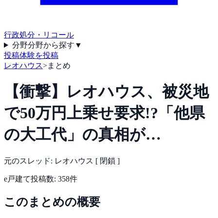
行政処分・リコール
分野
分野から探す
▼
投稿
体験を投稿
レオハウス
>
まとめ
【衝撃】レオハウス、被災地
で50万円上乗せ要求!?「他県
の大工代」の真相が…
元のスレッド:
レオハウス [ 閉鎖 ]
e戸建て
投稿数:
358
件
このまとめの概要