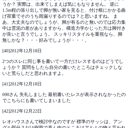
うか？
実際は、出来てしまえば気にもなりません。
逆に
1.5m程の張り出しで脚が無い家を見ると、付け根にかかる曲
げ荷重でそのうち雨漏りするのでは？と思いますね。
ま
あ、大丈夫なのでしょうが、脚が有るのと無いのでは応力集
中は雲泥の差がありますから、構造力学かじった方は脚付き
が良いと言うでしょう。
スッキリスタイルを重視なら、脚
無しかな？・・・好みでしょうが・・・。
[
40
]
2012年12月18日
2つのスレに同じ事を書いて一方だけレスするのはどうでし
ょうか？
質問をしたら自分の書いたところはチェックしな
いと荒らしだと思われますよ。
[
41
]
2012年12月18日
690さん
失礼しました
最初書いたレスが表示されなかったの
でこちらにも書いてしまいました
[
42
]
2012年12月22日
レオハウスさんで検討中なのですが
標準のサッシは、アン
グル部分？だけ樹脂で真ん中のところはアルミの物と言われ