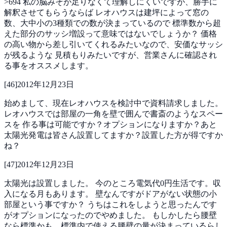
>694
私の脳みそが足りなくて理解しにくいですが、勝手に
解釈させてもらうならば
レオハウスは建坪によって窓の
数、大中小の3種類での数が決まっているので
標準数から超
えた部分のサッシ増設って意味ではないでしょうか？
価格
の高い物から差し引いてくれるみたいなので、安価なサッシ
が残るような
見積もりみたいですが、営業さんに確認され
る事をオススメします。
[
46
]
2012年12月23日
始めまして、現在レオハウスを検討中で資料請求しました。
レオハウスでは部屋の一角を壁で囲んで書斎のようなスペー
スを
作る事は可能ですか？オプションになりますか？あと
太陽光発電は皆さん設置してますか？設置した方が得ですか
ね？
[
47
]
2012年12月23日
太陽光は設置しました。
今のところ電気代0円生活です。収
入になる月もあります。
壁なんですがドアがない状態の小
部屋という事ですか？
うちはこれをしようと思ったんです
がオプションになったのでやめました。
もしかしたら腰壁
なら標準かも。標準内で使える腰壁の量が決まっているらし