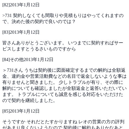
[
82
]
2013年1月12日
>731
契約しなくても間取りや見積もりはやってくれますの
で、決めた後の契約で良いのでは？
[
83
]
2013年1月12日
皆さんありがとうございます。
いつまでに契約すればサー
ビスしますとうるさいものですから
[
84
]
その他
2013年1月12日
＞731さん
うちは契約後に図面確定するまでの解約は全額返
金、違約金や営業活動費などの名目で返金しないような事は
有りませんと聞きました。
少しトラブルが有り、その際に
解約についても確認しましたが全額返金と返答いただいてい
ます。
トラブルについても誠意を感じる対応をいただけた
ので契約を継続しました。
[
85
]
2013年1月12日
そうですか
それだとたすかりますね
レオの営業の方の評判
があまり良くないようなので
契約後に解約もありかなあと