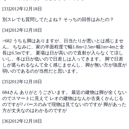
[
33
]
2012年12月18日
別スレでも質問してたよね？
そっちの回答はみたの？
[
34
]
2012年12月18日
>682
うちも脚はありますが、日当たりが悪いとは感じませ
ん。
ちなみに、家の半面程度で幅1.8m×2.5m+幅1m×4mと全
長は6.5mです。
夏場は日が高いので直射が入らなくて涼し
いし、冬は日が低いので日差しは入ってきます。
脚で日差
しが遮られるなんて全く感じませんし、脚が無い方が強度が
弱いのであるのが当然だと思います。
[
35
]
2012年12月18日
684さん
ありがとうございます。
最近の建物は脚が全くない
のでスマートに見えて
レオの建物はなんか古臭くかんじる
のですが?
パースのみで現物は見てないのですが
脚があった
方が丈夫なのはわかるのですが
[
36
]
2012年12月18日