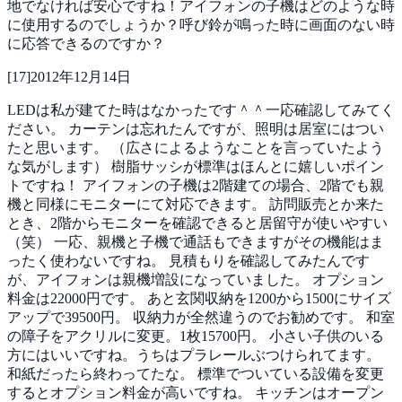
地でなければ安心ですね！アイフォンの子機はどのような時
に使用するのでしょうか？呼び鈴が鳴った時に画面のない時
に応答できるのですか？
[
17
]
2012年12月14日
LEDは私が建てた時はなかったです＾＾一応確認してみてく
ださい。
カーテンは忘れたんですが、照明は居室にはつい
たと思います。
（広さによるようなことを言っていたよう
な気がします）
樹脂サッシが標準はほんとに嬉しいポイン
トですね！
アイフォンの子機は2階建ての場合、2階でも親
機と同様にモニターにて対応できます。
訪問販売とか来た
とき、2階からモニターを確認できると居留守が使いやすい
（笑）
一応、親機と子機で通話もできますがその機能はま
ったく使わないですね。
見積もりを確認してみたんです
が、アイフォンは親機増設になっていました。
オプション
料金は22000円です。
あと玄関収納を1200から1500にサイズ
アップで39500円。
収納力が全然違うのでお勧めです。
和室
の障子をアクリルに変更。1枚15700円。
小さい子供のいる
方にはいいですね。うちはプラレールぶつけられてます。
和紙だったら終わってたな。
標準でついている設備を変更
するとオプション料金が高いですね。
キッチンはオープン