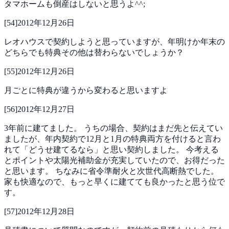
タマホームも倒産はしないと思うよ^^;
[
54
]
2012年12月26日
レオハウスで契約しようと思っていますが、年明けか年末の
どちらでも特典その他は替わらないでしょうか？
[
55
]
2012年12月26日
月ごとに特典が違うから変わると思いますよ
[
56
]
2012年12月27日
3年前に建てました。
うちの場合、契約はまだ先と伝えてい
ましたが、年内契約で12月と1月の特典両方を付けると言わ
れて「どうせ建てるなら」と思い契約しました。
今考える
とポイントや太陽光補助金が充実していたので、お得だった
と思います。
ちなみに省令準耐火と次世代高断熱でした。
家も快適なので、もっと早くに建てても良かったと思う位で
す。
[
57
]
2012年12月28日