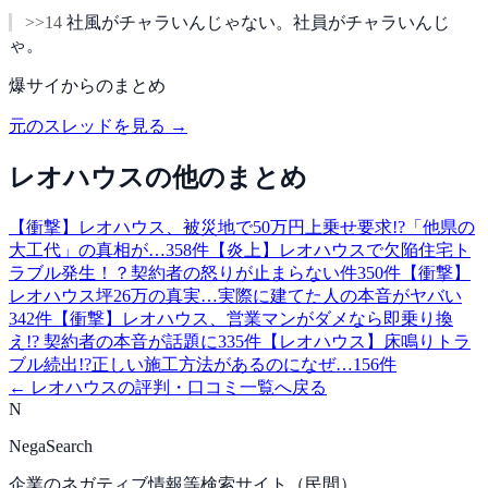
>>14
社風がチャラいんじゃない。社員がチャラいんじ
ゃ。
爆サイ
からのまとめ
元のスレッドを見る →
レオハウス
の他のまとめ
【衝撃】レオハウス、被災地で50万円上乗せ要求!?「他県の
大工代」の真相が…
358
件
【炎上】レオハウスで欠陥住宅ト
ラブル発生！？契約者の怒りが止まらない件
350
件
【衝撃】
レオハウス坪26万の真実…実際に建てた人の本音がヤバい
342
件
【衝撃】レオハウス、営業マンがダメなら即乗り換
え!? 契約者の本音が話題に
335
件
【レオハウス】床鳴りトラ
ブル続出!?正しい施工方法があるのになぜ…
156
件
←
レオハウス
の評判・口コミ一覧へ戻る
N
NegaSearch
企業のネガティブ情報等検索サイト（民間）