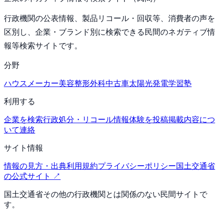
行政機関の公表情報、製品リコール・回収等、消費者の声を
区別し、企業・ブランド別に検索できる民間のネガティブ情
報等検索サイトです。
分野
ハウスメーカー
美容整形外科
中古車
太陽光発電
学習塾
利用する
企業を検索
行政処分・リコール情報
体験を投稿
掲載内容につ
いて連絡
サイト情報
情報の見方・出典
利用規約
プライバシーポリシー
国土交通省
の公式サイト ↗
国土交通省その他の行政機関とは関係のない民間サイトで
す。