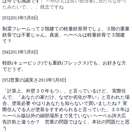
は今でも感謝です
>>89さんは良い担当者に当たらなかっ
たみたいで、、、残念ですね
[
93
]
2013年5月8日
制震フレームって２階建ての軽量鉄骨用でしょ、３階の重量
鉄骨では不要じゃん。真坂、ヘーベルは軽量鉄骨で３階建
て？
[
94
]
2013年5月8日
軽鉄(キュービック)でも重鉄(フレックス)でも、お好きな方
でどうぞ。
[
95
]
営業の誠実さ
2013年5月8日
「計算上、外壁３０年もつ」、と言っているけど、
実際住
んで、「あなたの家だけ、なぜか劣化が早い」と言われた場
合、塗装必要
やはりあなたも知らないで買いましたね？
実
際住んでる人が塗装をすすめられると言っていた。３０年は
ヘーベル版以外の細部場所まで見ていない
ヘーベル誇大広
告詐欺と違うか？ 営業の問題ではなく、本社の問題だと思
う