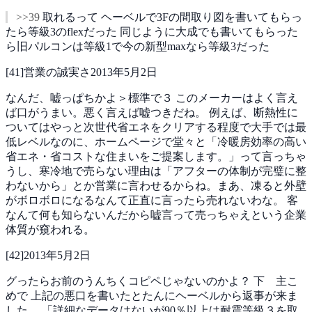
>>39
取れるって
ヘーベルで3Fの間取り図を書いてもらっ
たら等級3のflexだった
同じように大成でも書いてもらった
ら旧パルコンは等級1で今の新型maxなら等級3だった
[
41
]
営業の誠実さ
2013年5月2日
なんだ、嘘っぱちかよ＞標準で３
このメーカーはよく言え
ば口がうまい。悪く言えば嘘つきだね。
例えば、断熱性に
ついてはやっと次世代省エネをクリアする程度で大手では最
低レベルなのに、ホームページで堂々と「冷暖房効率の高い
省エネ・省コストな住まいをご提案します。」って言っちゃ
うし、寒冷地で売らない理由は「アフターの体制が完璧に整
わないから」とか営業に言わせるからね。まあ、凍ると外壁
がボロボロになるなんて正直に言ったら売れないわな。
客
なんて何も知らないんだから嘘言って売っちゃえという企業
体質が窺われる。
[
42
]
2013年5月2日
グったらお前のうんちくコピペじゃないのかよ？
下 主こ
めで
上記の悪口を書いたとたんにヘーベルから返事が来ま
した。
「詳細なデータはないが90％以上は耐震等級３を取