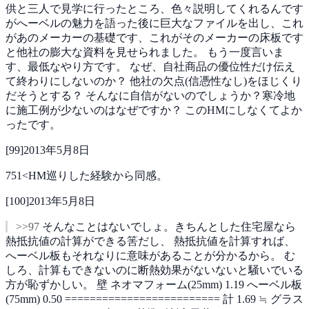
供と三人で見学に行ったところ、色々説明してくれるんです
がへーベルの魅力を語った後に巨大なファイルを出し、これ
があのメーカーの基礎です、これがそのメーカーの床板です
と他社の膨大な資料を見せられました。
もう一度言いま
す、最低なやり方です。
なぜ、自社商品の優位性だけ伝え
て終わりにしないのか？
他社の欠点(信憑性なし)をほじくり
だそうとする？
そんなに自信がないのでしょうか？寒冷地
に施工例が少ないのはなぜですか？
このHMにしなくてよか
ったです。
[
99
]
2013年5月8日
751<HM巡りした経験から同感。
[
100
]
2013年5月8日
>>97
そんなことはないでしょ。きちんとした住宅屋なら
熱抵抗値の計算ができる筈だし、
熱抵抗値を計算すれば、
へーベル板もそれなりに意味があることが分かるから。
む
しろ、計算もできないのに断熱効果がないないと騒いでいる
方が恥ずかしい。
壁
ネオマフォーム(25mm) 1.19
へーベル板
(75mm) 0.50
=========================
計 1.69 ≒ グラス