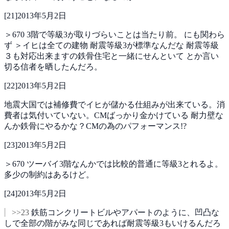
[
21
]
2013年5月2日
＞670
3階で等級3が取りづらいことは当たり前。
にも関わら
ず
＞イヒは全ての建物
耐震等級3が標準なんだな
耐震等級
３も対応出来ますの鉄骨住宅と一緒にせんといて
とか言い
切る信者を晒したんだろ。
[
22
]
2013年5月2日
地震大国では補修費でイヒが儲かる仕組みが出来ている。消
費者は気付いていない。CMばっかり金かけている 耐力壁な
んか鉄骨にやるかな？CMの為のパフォーマンス!?
[
23
]
2013年5月2日
＞670
ツーバイ3階なんかでは比較的普通に等級3とれるよ。
多少の制約はあるけど。
[
24
]
2013年5月2日
>>23
鉄筋コンクリートビルやアパートのように、凹凸な
しで全部の階がみな同じであれば耐震等級3もいけるんだろ