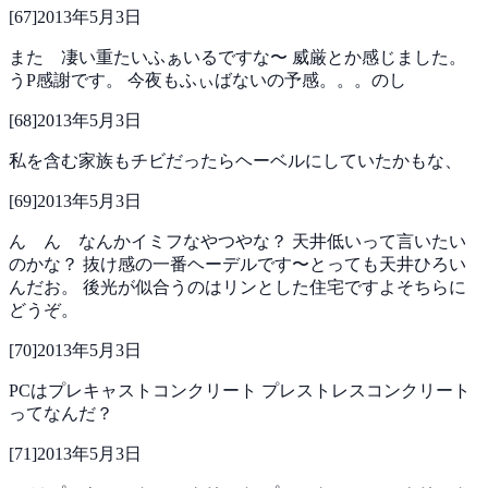
[
67
]
2013年5月3日
また 凄い重たいふぁいるですな〜
威厳とか感じました。
うP感謝です。
今夜もふぃばないの予感。。。のし
[
68
]
2013年5月3日
私を含む家族もチビだったらヘーベルにしていたかもな、
[
69
]
2013年5月3日
ん ん なんかイミフなやつやな？
天井低いって言いたい
のかな？
抜け感の一番ヘーデルです〜とっても天井ひろい
んだお。
後光が似合うのはリンとした住宅ですよそちらに
どうぞ。
[
70
]
2013年5月3日
PCはプレキャストコンクリート
プレストレスコンクリート
ってなんだ？
[
71
]
2013年5月3日