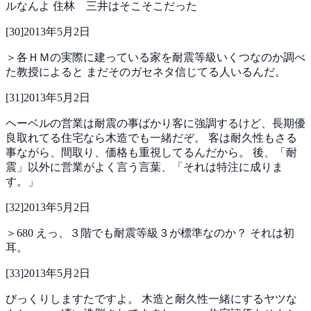
ルなんよ
住林 三井はそこそこだった
[
30
]
2013年5月2日
＞各ＨＭの実際に建っている家を耐震等級いくつなのか調べ
た教授によると
まだそのガセネタ信じてる人いるんだ。
[
31
]
2013年5月2日
ヘーベルの営業は耐震の事ばかり客に強調するけど、長期優
良取れてる住宅なら木造でも一緒だぞ。
客は耐久性もさる
事ながら、間取り、価格も重視してるんだから。
後、「耐
震」以外に営業がよく言う言葉、「それは特注に成りま
す。」
[
32
]
2013年5月2日
＞680
えっ、３階でも耐震等級３が標準なのか？
それは初
耳。
[
33
]
2013年5月2日
びっくりしますたですよ。
木造と耐久性一緒にするヤツな