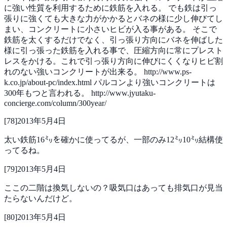
に強い性質を利用するために鉄筋を入れる。
でも鉄は引っ
張りに強くても大きな力がかかるとバネの様に少し伸びてし
まい、コンクリートに小さいヒビが入る事がある。
そこで
鉄筋を太くするだけでなく、引っ張り方向にバネを伸ばした
様に引っ張った鉄筋を入れる事で、圧縮方向に常にプレスト
レスをかける。これで引っ張り方向に伸びにくくなりヒビ割
れのない強いコンクリートが出来る。
http://www.ps-
k.co.jp/about-pc/index.html
パルコンより強いコンクリートは
300年もつと言われる。
http://www.jyutaku-
concierge.com/column/300year/
[
78
]
2013年5月4日
太い鉄筋16㍉を確かに使ってるが、一部のみ12㍉10㍉結構使
ってるね。
[
79
]
2013年5月4日
ここの二階は換気しないの？吸気口はあっても排気口が見当
たらないんだけど。
[
80
]
2013年5月4日