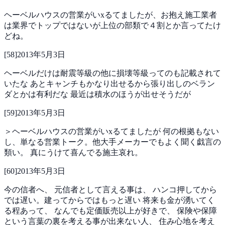
ヘーベルハウスの営業がいxるてましたが、お抱え施工業者
は業界でトップではないが上位の部類で４割とか言ってたけ
どね。
[
58
]
2013年5月3日
ヘーベルだけは耐震等級の他に損壊等級ってのも記載されて
いたな
あとキャンチもかなり出せるから張り出しのベラン
ダとかは有利だな
最近は積水のほうが出せそうだが
[
59
]
2013年5月3日
＞ヘーベルハウスの営業がいxるてましたが
何の根拠もない
し、単なる営業トーク。他大手メーカーでもよく聞く戯言の
類い。
真にうけて喜んでる施主哀れ。
[
60
]
2013年5月3日
今の信者へ、
元信者として言える事は、
ハンコ押してから
では遅い。建ってからではもっと遅い
将来も金が湧いてく
る程あって、
なんでも定価販売以上が好きで、
保険や保障
という言葉の裏を考える事が出来ない人、
住み心地を考え