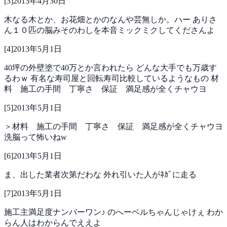
[
3
]
2013年4月30日
木なる木とか、お花畑とかのなんや芸無しか。ハー
ありさ
ん１０匹の脳みそのわしを本音ミックミクしてくださんよ
[
4
]
2013年5月1日
40坪の外壁塗で40万とか言われたら
どんな大手でも万歳す
るわｗ
有名な寿司屋と回転寿司比較しているようなもの
材
料 施工の手間 丁寧さ 保証 満足感が全くチャウヨ
[
5
]
2013年5月1日
＞材料 施工の手間 丁寧さ 保証 満足感が全くチャウヨ
洗脳って怖いねw
[
6
]
2013年5月1日
ま、出した業者次第だわな
外れ引いた人がﾈｶﾞに走る
[
7
]
2013年5月1日
施工主満足度ナンバーワン♪
のへーベルちゃんじゃけぇ
わか
らん人はわからんでええよ