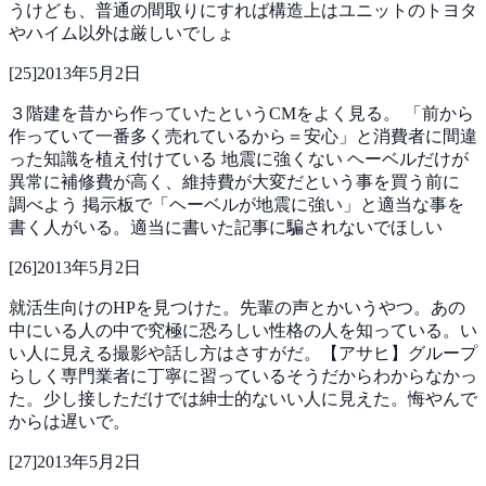
うけども、普通の間取りにすれば構造上はユニットのトヨタ
やハイム以外は厳しいでしょ
[
25
]
2013年5月2日
３階建を昔から作っていたというCMをよく見る。
「前から
作っていて一番多く売れているから＝安心」と消費者に間違
った知識を植え付けている
地震に強くない
ヘーベルだけが
異常に補修費が高く、維持費が大変だという事を買う前に
調べよう
掲示板で「ヘーベルが地震に強い」と適当な事を
書く人がいる。適当に書いた記事に騙されないでほしい
[
26
]
2013年5月2日
就活生向けのHPを見つけた。先輩の声とかいうやつ。あの
中にいる人の中で究極に恐ろしい性格の人を知っている。い
い人に見える撮影や話し方はさすがだ。【アサヒ】グループ
らしく専門業者に丁寧に習っているそうだからわからなかっ
た。少し接しただけでは紳士的ないい人に見えた。悔やんで
からは遅いで。
[
27
]
2013年5月2日