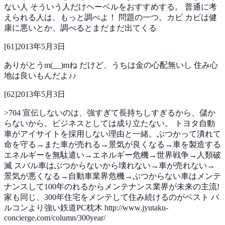
ない人
そういう人だけヘーベルをおすすめする。
普通に考
えられる人は、もっと調べよ！
問題の一つ。カビ
カビは健
康に悪いとか、調べるとまだまだ出てくる
[
61
]
2013年5月3日
ありがとうm(__)mね
だけど、うちは金の心配無いし
住み心
地は良いもんだよ♪♪
[
62
]
2013年5月3日
>704
宣伝しないのは、強すぎて長持ちしすぎるから、儲か
らないから。ビジネスとしては成り立たない。
トヨタ自動
車がアイサイトを採用しない理由と一緒。ぶつかって潰れて
命を守る→また車が売れる→景気が良くなる→車を製造する
エネルギーを無駄遣い→エネルギー危機→世界戦争→人類破
滅
スバル車はぶつからないから壊れない→車が売れない→
景気が悪くなる→自動車業界危機→ぶつからない車はメンテ
ナンスして100年のれるからメンテナンス業界が未来の主流!
家も同じ、300年住宅をメンテして住み続けるのがベスト
パ
ルコンより強い鉄道PC枕木
http://www.jyutaku-
concierge.com/column/300year/