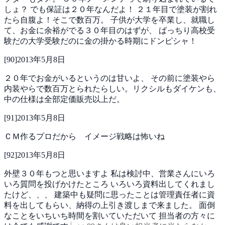
しょ？
でも保証は２０年なんだよ！
２１年目で塗装が割れ
たら自腹よ！そこで数百万。
子供が大学を卒業し、就職し
て、お金に余裕がでる３０年目のはずが、
ばっちり高校受
験だの大学受験だのに金の掛かる時期にドンピシャ！
[
90
]
2013年5月8日
２０年でお金がいるというのは甘いよ、
その前に塗装やら
内装やらで数百万とられたらしい。リクシルもダイケンも、
中の仕様は全部定価販売以上だ。
[
91
]
2013年5月8日
ＣＭ作るプロだから イメージ戦略は怖いね
[
92
]
2013年5月8日
外壁３０年もつと思いますよ
私は検討中、営業さんにいろ
いろ質問を投げかけたところ
いろいろ資料出してくれまし
たけど、、、
建築中も疑問に思ったことは管理責任者に資
料を出してもらい、納得の上引き渡しまで来ました。
面倒
なことをいちいち時間を割いていただいて
担当者の方々に