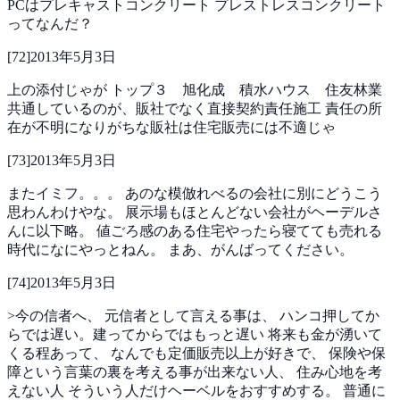
PCはプレキャストコンクリート
プレストレスコンクリート
ってなんだ？
[
72
]
2013年5月3日
上の添付じゃが
トップ３ 旭化成 積水ハウス 住友林業
共通しているのが、販社でなく直接契約責任施工
責任の所
在が不明になりがちな販社は住宅販売には不適じゃ
[
73
]
2013年5月3日
またイミフ。。。
あのな模倣れべるの会社に別にどうこう
思わんわけやな。
展示場もほとんどない会社がヘーデルさ
んに以下略。
値ごろ感のある住宅やったら寝てても売れる
時代になにやっとねん。
まあ、がんばってください。
[
74
]
2013年5月3日
>今の信者へ、
元信者として言える事は、
ハンコ押してか
らでは遅い。建ってからではもっと遅い
将来も金が湧いて
くる程あって、
なんでも定価販売以上が好きで、
保険や保
障という言葉の裏を考える事が出来ない人、
住み心地を考
えない人
そういう人だけヘーベルをおすすめする。
普通に