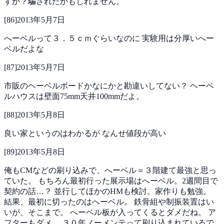
すか？騙されたかもしれません。
[
86
]
2013年5月7日
へーベルって３．５ｃｍぐらいなのに
実験用は分厚いへー
ベルだよな
[
87
]
2013年5月7日
市販のヘーベルボードかなにかと勘違いしてない？
ヘーベ
ルハウスは壁面75mm天井100mmだよ。
[
88
]
2013年5月8日
良い家というのはわかるが
なんせ値段が高い
[
89
]
2013年5月8日
俺もCMなどの刷り込みで、へーベル＝３階建て最強と思っ
ていた。
もちろん最初行った展示場はへーベル。2週間目で
契約の話…？
並行してほかのHMも検討。家作りも勉強。
結果、最初に切ったのはへーベル。
鉄骨組や制振装置はい
いが、そこまで。
へーベル板が入ってくるとダメだね。
ア
フターもダメ。
３０年ノーメンテって刷り込まれているで