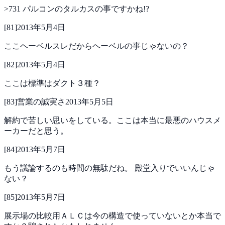
>731
パルコンのタルカスの事ですかね!?
[
81
]
2013年5月4日
ここヘーベルスレだからヘーベルの事じゃないの？
[
82
]
2013年5月4日
ここは標準はダクト３種？
[
83
]
営業の誠実さ
2013年5月5日
解約で苦しい思いをしている。ここは本当に最悪のハウスメ
ーカーだと思う。
[
84
]
2013年5月7日
もう議論するのも時間の無駄だね。
殿堂入りでいいんじゃ
ない？
[
85
]
2013年5月7日
展示場の比較用ＡＬＣは今の構造で使っていないとか本当で