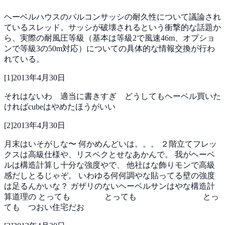
ヘーベルハウスのパルコンサッシの耐久性について議論され
ているスレッド。サッシが破壊されるという衝撃的な話題か
ら、実際の耐風圧等級（基本は等級2で風速46m、オプショ
ンで等級3の50m対応）についての具体的な情報交換が行わ
れている。
[
1
]
2013年4月30日
それはないわ 適当に書きすぎ どうしてもヘーベル買いた
ければcubeはやめたほうがいい
[
2
]
2013年4月30日
月末はいそがしな〜
何かめんどいは。。。
２階立てフレッ
クスは高級仕様や、リスペクとせなあかんで。
我がヘーベ
ルは構造計算し十分な強度やで、
他社はな飾りモンで高級
感だしとるじゃぞ。
いわゆる何何調やな貼ってる壁の強度
は足るんかいな？
ガザリのないヘーベルサンはやな構造計
算道理の
とっても
とっても
とっ
ても つおい住宅だお