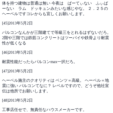
体を持つ建物は普通は無い
今夜は ぱーてぃない ふぃば
ーない ラム ドッキュンみたいな感じやな。
２．２５の
ヘーベルですコレからも宜しくお願いします。
[
45
]
2013年5月2日
パルコンなんかが三階建てで等級三をとれるはずないだろ。
2階や三階では鉄筋コンクリートはツーバイや鉄骨より耐震
性が低くなる
[
46
]
2013年5月2日
耐震性能だったらパルコンmax一択だろ。
[
47
]
2013年5月2日
ヘーベル施主のクオリティは
ベンツ＝高級。
ヘーベル＝地
震に強い
パルコンてなに？
レベルですので、どうぞ他社宣
伝は他所でお願いします。
[
48
]
2013年5月2日
工事店任せで、無責任なハウスメーカーです。