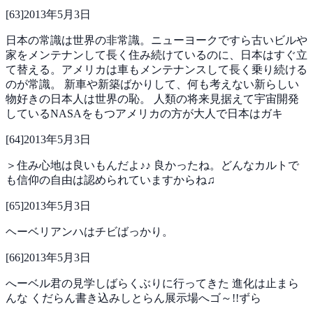
[
63
]
2013年5月3日
日本の常識は世界の非常識。ニューヨークですら古いビルや
家をメンテナンして長く住み続けているのに、日本はすぐ立
て替える。アメリカは車もメンテナンスして長く乗り続ける
のが常識。
新車や新築ばかりして、何も考えない新らしい
物好きの日本人は世界の恥。
人類の将来見据えて宇宙開発
しているNASAをもつアメリカの方が大人で日本はガキ
[
64
]
2013年5月3日
＞住み心地は良いもんだよ♪♪
良かったね。どんなカルトで
も信仰の自由は認められていますからね♫
[
65
]
2013年5月3日
ヘーベリアンハはチビばっかり。
[
66
]
2013年5月3日
へーベル君の見学しばらくぶりに行ってきた
進化は止まら
んな
くだらん書き込みしとらん展示場へゴ～!!ずら