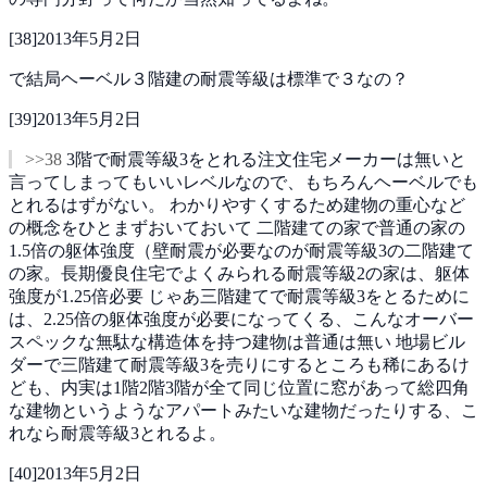
[
38
]
2013年5月2日
で結局ヘーベル３階建の耐震等級は標準で３なの？
[
39
]
2013年5月2日
>>38
3階で耐震等級3をとれる注文住宅メーカーは無いと
言ってしまってもいいレベルなので、もちろんヘーベルでも
とれるはずがない。
わかりやすくするため建物の重心など
の概念をひとまずおいておいて
二階建ての家で普通の家の
1.5倍の躯体強度（壁耐震が必要なのが耐震等級3の二階建て
の家。長期優良住宅でよくみられる耐震等級2の家は、躯体
強度が1.25倍必要
じゃあ三階建てで耐震等級3をとるために
は、2.25倍の躯体強度が必要になってくる、こんなオーバー
スペックな無駄な構造体を持つ建物は普通は無い
地場ビル
ダーで三階建て耐震等級3を売りにするところも稀にあるけ
ども、内実は1階2階3階が全て同じ位置に窓があって総四角
な建物というようなアパートみたいな建物だったりする、こ
れなら耐震等級3とれるよ。
[
40
]
2013年5月2日