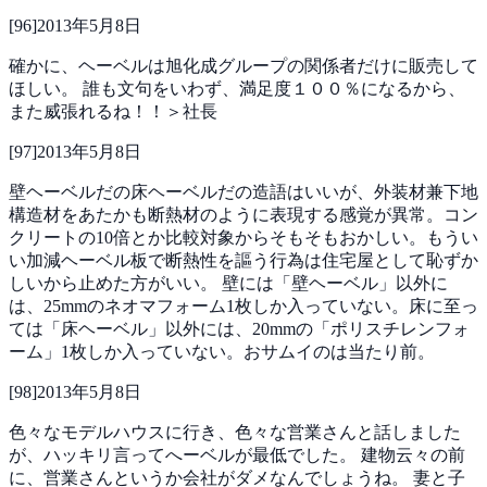
[
96
]
2013年5月8日
確かに、ヘーベルは旭化成グループの関係者だけに販売して
ほしい。
誰も文句をいわず、満足度１００％になるから、
また威張れるね！！＞社長
[
97
]
2013年5月8日
壁ヘーベルだの床ヘーベルだの造語はいいが、外装材兼下地
構造材をあたかも断熱材のように表現する感覚が異常。コン
クリートの10倍とか比較対象からそもそもおかしい。もうい
い加減ヘーベル板で断熱性を謳う行為は住宅屋として恥ずか
しいから止めた方がいい。
壁には「壁ヘーベル」以外に
は、25mmのネオマフォーム1枚しか入っていない。床に至っ
ては「床ヘーベル」以外には、20mmの「ポリスチレンフォ
ーム」1枚しか入っていない。おサムイのは当たり前。
[
98
]
2013年5月8日
色々なモデルハウスに行き、色々な営業さんと話しました
が、ハッキリ言ってへーベルが最低でした。
建物云々の前
に、営業さんというか会社がダメなんでしょうね。
妻と子