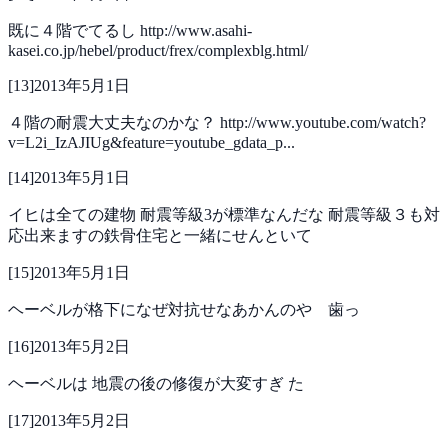
既に４階でてるし
http://www.asahi-
kasei.co.jp/hebel/product/frex/complexblg.html/
[
13
]
2013年5月1日
４階の耐震大丈夫なのかな？
http://www.youtube.com/watch?
v=L2i_IzAJIUg&feature=youtube_gdata_p...
[
14
]
2013年5月1日
イヒは全ての建物
耐震等級3が標準なんだな
耐震等級３も対
応出来ますの鉄骨住宅と一緒にせんといて
[
15
]
2013年5月1日
ヘーベルが格下になぜ対抗せなあかんのや 歯っ
[
16
]
2013年5月2日
ヘーベルは
地震の後の修復が大変すぎ
た
[
17
]
2013年5月2日