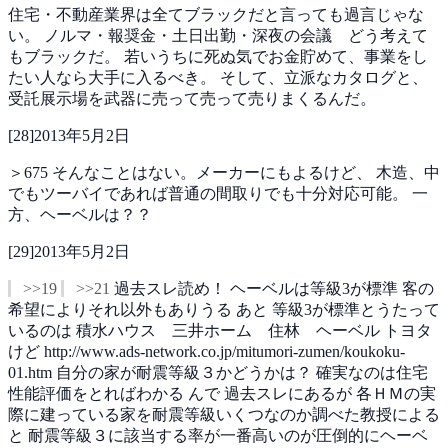
住宅・不動産業界は全てブラックだと言っても過言じゃな
い。
ノルマ・報奨金・土日出勤・深夜の会議 どう考えて
もブラックだ。
若いうちに死ぬ気でお金貯めて、事業をし
たい人なら大手に入るべき。
そして、立派なカタログと、
受託展示場を武器に売って売って売りまくるんだ。
[
28
]
2013年5月2日
＞675
そんなことはない。メーカーにもよるけど、
木造、中
でもツーバイであれば普通の間取りでも十分対応可能。
一
方、ヘーベルは？？
[
29
]
2013年5月2日
>>19
>>21
過去スレ読め！
ヘーベルは等級3が標準
客の
希望によりそれ以外もありうる
あと
等級3が標準とうたって
いるのは
積水ハウス 三井ホーム 住林 ヘーベル トヨタ
けど
http://www.ads-network.co.jp/mitumori-zumen/koukoku-
01.htm
自分の家が耐震等級３かどうかは？
確実なのは住宅
性能評価をとればわかる
んで
過去スレにあるが
各ＨＭの実
際に建っている家を耐震等級いくつなのか調べた教授による
と
耐震等級３に該当する率が一番高いのが圧倒的にヘーベ