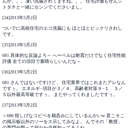
んか。。。凄い洗脳されてますね。。。
住宅評価もせんシ
トタチと一緒にセンンでくださいまし。
[
34
]
2013年5月2日
ついでに高校住宅のエコ洗脳にも
ほとほとビックリされし
です。
[
35
]
2013年5月2日
681
具体的な反論よろ～
へーベルは耐震だけでなく住宅性能
評価
全ての項目で素晴らしいんだな～
[
36
]
2013年5月2日
681 さんではないですけど、
住宅業界ではこれまたアレなん
ですぅ。
エネルギ−項目が３／４、高齢者対策９−１ ３／
５以外最高等級ですぅ。
またやってくれましたですぅ。
[
37
]
2013年5月2日
＞686
怪しげなコピペを鵜呑みにしているんかいw
君こそこ
の掲示板以外のソーをス示してみなよ。
んでその「教授」
の専門分野って何だか当然知ってるよね。