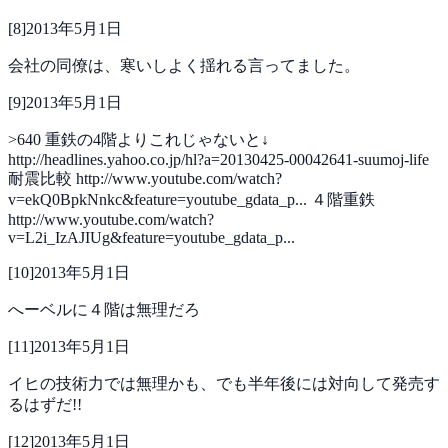
[
8
]
2013年5月1日
会社の同僚は、寒いしよく揺れる言ってました。
[
9
]
2013年5月1日
>640
重鉄の4階よりこれじゃないと↓
http://headlines.yahoo.co.jp/hl?a=20130425-00042641-suumoj-life
耐震比較
http://www.youtube.com/watch?
v=ekQ0BpkNnkc&feature=youtube_gdata_p...
４階重鉄
http://www.youtube.com/watch?
v=L2i_IzAJIUg&feature=youtube_gdata_p...
[
10
]
2013年5月1日
へーベルに４階は無理だろ
[
11
]
2013年5月1日
イヒの技術力では無理かも、でも半年後には対向して発売す
るはずだ!!
[
12
]
2013年5月1日