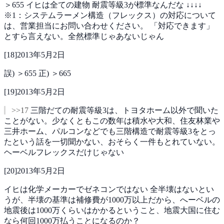
＞655
イヒは全ての建物
耐震等級3が標準なんだな
↓↓↓↓
※1：システムラーメン構造（フレックス）の対応について
は、営業担当にお問い合わせください。
「対応できます」
とすら言えない。全然標準じゃあないじゃん
[
18
]
2013年5月2日
誤) ＞655
正) ＞665
[
19
]
2013年5月2日
>>17
三階だての耐震等級3は、トヨタホーム以外で聞いた
ことがない。少なくともこの数年は積水や大和、住友林業や
三井ホーム、パルコンなどでも三階構造で耐震等級3をとっ
たという話を一切聞かない、おそらく一件もとれていない。
ヘーベルフレックスだけじゃない
[
20
]
2013年5月2日
イヒは化学メーカーでゼネコンではない
全半壊はないとい
うが、半壊の基準は補修費が1000万以上だから、へーベルの
地震後は1000万くらいはかかるということ、地震大国に住む
なら何回1000万払うことになるのか？