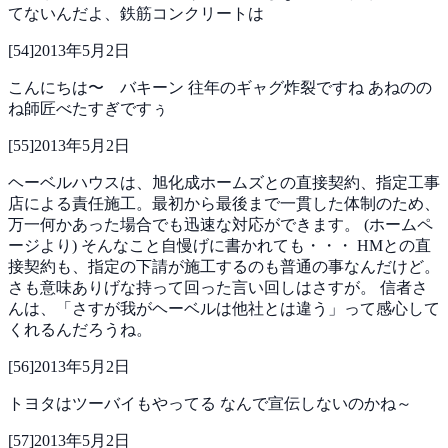
てないんだよ、鉄筋コンクリートは
[
54
]
2013年5月2日
こんにちは〜 バキーン
往年のギャグ炸裂ですね
あねのの
ね師匠べたすぎですぅ
[
55
]
2013年5月2日
ヘーベルハウスは、旭化成ホームズとの直接契約、指定工事
店による責任施工。最初から最後まで一貫した体制のため、
万一何かあった場合でも迅速な対応ができます。
(ホームペ
ージより)
そんなこと自慢げに書かれても・・・
HMとの直
接契約も、指定の下請が施工するのも普通の事なんだけど。
さも意味ありげな持って回った言い回しはさすが。
信者さ
んは、「さすが我がヘーベルは他社とは違う」って感心して
くれるんだろうね。
[
56
]
2013年5月2日
トヨタはツーバイもやってる
なんで宣伝しないのかね～
[
57
]
2013年5月2日