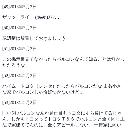
[
49
]
2013年5月2日
ザッツ ライ (ΦωΦ)ﾌﾌﾌ…
[
50
]
2013年5月2日
屁辺暗は放置しておきましょう
[
51
]
2013年5月2日
この掲示板見てなかったらパルコンなんて知ることは無かっ
ただろうな
[
52
]
2013年5月2日
ハイム トヨタ（シンセ）だったらパルコンだな
まあ小さ
な家でパルコンじゃ恰好つかないけど…
[
53
]
2013年5月2日
>>54
パルコンなんか見た目もトヨタにすら負けてるじゃ
ん。しかもトヨタってトヨタＴ＆Ｓでパルコンと全く同じ工
法で家建ててんのに、全くアピールしない。
一軒家に向い