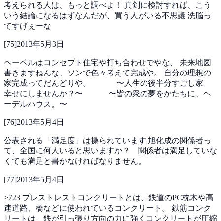
考えられる人は、もっと調べよ！
真剣に検討すれば、こう
いう結論になるはずなんだが、買う人がいる不思議
洗脳っ
てすげぇーな
[
75
]
2013年5月3日
ヘーベルはコンセプト住宅や打ち合わせでやな、
未来地図
書きますねんな、ソンで色々考えて完成や。
自分の理想の
家完成ってだんどりや。
〜人生の後半分すごし家
幸せにしませんか？〜
〜皆の衆の夢をかたちに、ヘ
ーデルハウス。〜
[
76
]
2013年5月4日
公表される「満足度」は操られています
旭化成の関係者っ
て、全国に何人いると思いますか？ 関係者は満足していな
くても満足と書かなければなりません。
[
77
]
2013年5月4日
>723
プレストレストコンクリートとは、鉄道のPC枕木や高
速道路、橋などに使われているコンクリート。
鉄筋コンク
リートは、鉄が引っ張り方向の力に強くコンクリートが圧縮