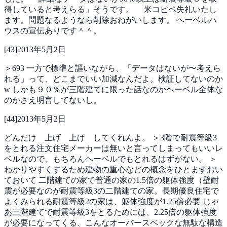
得していると考えらる」そうです。
米コピペ失礼いたし
ます。問題なるようなら削除おねがいします。
ヘーベルハ
ウスの宣伝ありです＾＾。
[
43
]
2013年5月2日
＞693
一方で標準と謳いながら、「データはないが〜考えら
れる」って、どこまでいい加減なんだよ。検証してないのか
w
しかも９０％が三階建てに限った話なのかヘーベル全体な
のかさえ明言してないし。
[
44
]
2013年5月2日
どんだけ 上げ 上げ してくれんよ。
＞3階で耐震等級3
をとれる注文住宅メーカーは無いと言ってしまってもいいレ
ベルなので、もちろんヘーベルでもとれるはずがない。
＞
わかりやすくするため建物の重心などの概念をひとまずおい
ておいて
二階建ての家で普通の家の1.5倍の躯体強度（壁耐
震が必要なのが耐震等級3の二階建ての家。長期優良住宅で
よくみられる耐震等級2の家は、躯体強度が1.25倍必要
じゃ
あ三階建てで耐震等級3をとるためには、2.25倍の躯体強度
が必要になってくる、こんなオーバースペックな無駄な構造