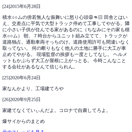
[
24
]
2015年6月28日
積水○○ムの傍若無人な振舞いに怒り心頭😩👊🏻
田舎とはい
え、交差点に平気で大型トラック停めて工事してやがる。隣
に小さい子供が住んでる家があるのに（ちなみにその家も積
水○○ム）
朝、７時台からユニット組み立てて、トラックが
道路独占。通勤車両そっちのけ。道路使用許可も間違いなく
取ってない。
何の断りもなく他人の土地に勝手に大工が車
止めてやがる。
現場監督の挨拶も一度としてなし。
ヘルメ
ットもかぶらず大工が屋根に上がっとる。
今時こんなこと
する会社があるなんて信じられん。
[
25
]
2020年6月24日
家なんかより、工場建てろや
[
26
]
2020年9月25日
家建てなくていぃんだよ。コロナで自粛してろよ。
爆サイ
からのまとめ