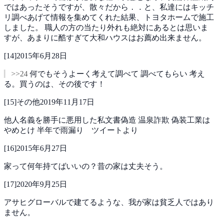
ではあったそうですが、散々だから．．と、私達にはキッチ
リ調べあげて情報を集めてくれた結果、トヨタホームで施工
しました。
職人の方の当たり外れも絶対にあるとは思いま
すが、あまりに酷すぎて大和ハウスはお薦め出来ません。
[
14
]
2015年6月28日
>>24
何でもそうよーく考えて調べて 調べてもらい 考え
る。買うのは、その後です！
[
15
]
その他
2019年11月17日
他人名義を勝手に悪用した私文書偽造
温泉詐欺
偽装工業は
やめとけ
半年で雨漏り ツイートより
[
16
]
2015年6月27日
家って何年持てばいいの？昔の家は丈夫そう。
[
17
]
2020年9月25日
アサヒグローバルで建てるような、我が家は貧乏人ではあり
ません。