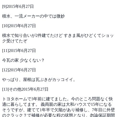
[
9
]
2015年6月27日
積水、一流メーカーの中では微妙
[
10
]
2015年6月27日
積水で知り合いが2件建てたけど
すきま風がひどくてショッ
ク受けてたぞ
[
11
]
2015年6月27日
今瓦の家 少なくない？
[
12
]
2015年6月27日
やっぱり、屋根は瓦ぶきがカッコイイ。
[
13
]
その他
2015年6月27日
トヨタホームで3年前に建てました。今のところ問題なく快
適に暮らしてます。
義両親の家は大和ハウスで15年になる
そうですが、建てて1年半で欠陥があり補修し、7年目に外壁
のクラック？で補修が必要な程の状態となり、勿論保証期間