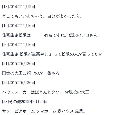
[
18
]
2014年11月5日
どこでもいいんちゃう。自分がよかったら。
[
19
]
2014年11月6日
住宅生協松阪は・・・
有名ですね、伝説のアコさん。
[
20
]
2014年11月6日
住宅生協 松阪が最高やじょ
って松阪の人が言ってたw
[
21
]
2015年6月26日
田舎の大工に頼むのが一番やろ
[
22
]
2015年6月26日
ハウスメーカーはほとんどクソ。
by現役の大工
[
23
]
その他
2015年6月26日
サントピアホーム タマホーム 森ハウス 最悪。