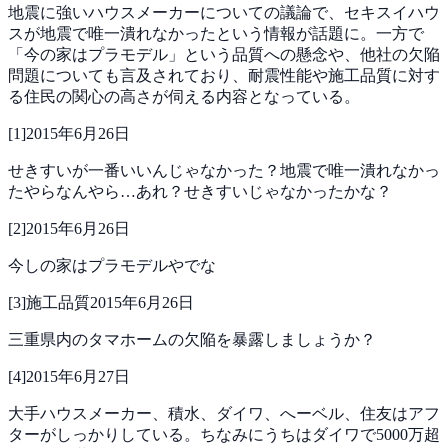
地震に強いハウスメーカーについての議論で、セキスイハウ
スが地震で唯一潰れなかったという情報が話題に。一方で
「今の家はプラモデル」という品質への懸念や、他社の欠陥
問題についても言及されており、耐震性能や施工品質に対す
る住民の関心の高さが伺える内容となっている。
[
1
]
2015年6月26日
せきすいが一番いいんじゃなかった？地震で唯一潰れなかっ
たやらなんやら…あれ？せきすいじゃなかったかな？
[
2
]
2015年6月26日
今しの家はプラモデルやでな
[
3
]
施工品質
2015年6月26日
三重県内のタマホームの欠陥を暴露しましょうか？
[
4
]
2015年6月27日
大手ハウスメーカー、積水、ダイワ、へーベル、住友はアフ
ターがしっかりしている。ちなみにうちはダイワで5000万超