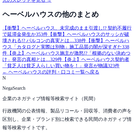
元のスレッドを見る →
ヘーベルハウス
の他のまとめ
【衝撃】ヘーベルハウス、未完成のまま引渡し!? 契約不履行
で延滞金発生か
353
件
【衝撃】ヘーベルハウスのサッシが破
壊される!? パルコンの真実とは…
338
件
【衝撃】ヘーベルハ
ウス「カタログと実際は別物」施工品質の闇が深すぎた
338
件
【炎上】ヘーベルハウス施主が激怒!?「根拠のない決めつ
け」発言の真相とは…
329
件
【炎上】ヘーベルハウス契約者
「貧乏人は貧乏人らしい買い物を！」発言が物議
323
件
←
ヘーベルハウス
の評判・口コミ一覧へ戻る
N
NegaSearch
企業のネガティブ情報等検索サイト（民間）
行政機関の公表情報、製品リコール・回収等、消費者の声を
区別し、企業・ブランド別に検索できる民間のネガティブ情
報等検索サイトです。