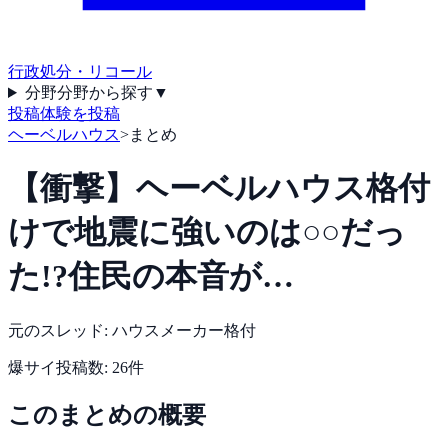
行政処分・リコール
分野
分野から探す
▼
投稿
体験を投稿
ヘーベルハウス
>
まとめ
【衝撃】ヘーベルハウス格付
けで地震に強いのは○○だっ
た!?住民の本音が…
元のスレッド:
ハウスメーカー格付
爆サイ
投稿数:
26
件
このまとめの概要