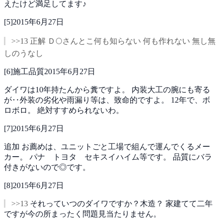
えたけど満足してます♪
[
5
]
2015年6月27日
>>13 正解 Ｄ🌕さんとこ何も知らない 何も作れない 無し無
しのうなし
[
6
]
施工品質
2015年6月27日
ダイワは10年持たんから糞ですよ。
内装大工の腕にも寄る
が‥外装の劣化や雨漏り等は、致命的ですよ。
12年で、ボ
ロボロ。
絶対すすめられないわ。
[
7
]
2015年6月27日
追加
お薦めは、ユニットごと工場で組んで運んでくるメー
カー。
パナ トヨタ セキスイハイム等です。
品質にバラ
付きがないので◎です。
[
8
]
2015年6月27日
>>13
それっていつのダイワですか？木造？
家建てて二年
ですが今の所まったく問題見当たりません。