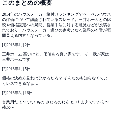
このまとめの概要
2014年のハウスメーカー格付けランキングでヘーベルハウス
の評価について議論されているスレッド。三井ホームとの比
較や価格設定への疑問、営業手法に対する意見などが投稿さ
れており、ハウスメーカー選びの参考となる業界の本音が垣
間見える内容となっている。
[
1
]
2016年1月2日
三井ホーム
高いけど、価値ある良い家です。
そー我が家は
三井ホームです
[
2
]
2016年1月5日
価格の決め方見れば分かるだろ？
そんなのも知らなくてよ
くレスできるなぁ…
[
3
]
2016年3月16日
営業用だよ〜
いい もの みせるのわあ た り まえですから〜
残念〜