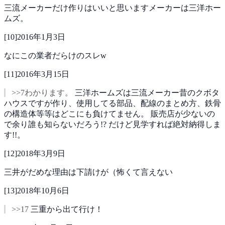
三流メーカーだけ作りはいいと思いますメーカーは三洋ホー
ムズ。
[
10
]
2016年1月3日
なにこの業者だらけのスレw
[
11
]
2016年3月15日
>>7わかります。
三洋ホームズは三流メーカー昔のクボタ
ハウスですが作り、使用してる部品、配線のまとめ方、鉄骨
の構造体等等はどこにも負けてません。
販売店が少ないの
で余り誰も知らないだろう!?
だけど見学すれば絶対納得しま
す!!。
[
12
]
2018年3月9日
三井がだめな理由は下請けが（怖くて言えない
[
13
]
2018年10月6日
>>17
三重から出て行け！