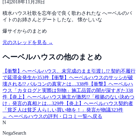
[
14
]
2018年11月28日
積水ハウス社歌を忘年会で良く歌わされたな
へーベルのバ
イトのお姉さんとデートしたな。
懐かしいな
爆サイ
からのまとめ
元のスレッドを見る →
ヘーベルハウス
の他のまとめ
【衝撃】ヘーベルハウス、未完成のまま引渡し!? 契約不履行
で延滞金発生か
353
件
【衝撃】ヘーベルハウスのサッシが破
壊される!? パルコンの真実とは…
338
件
【衝撃】ヘーベルハ
ウス「カタログと実際は別物」施工品質の闇が深すぎた
338
件
【炎上】ヘーベルハウス施主が激怒!?「根拠のない決めつ
け」発言の真相とは…
329
件
【炎上】ヘーベルハウス契約者
「貧乏人は貧乏人らしい買い物を！」発言が物議
323
件
←
ヘーベルハウス
の評判・口コミ一覧へ戻る
N
NegaSearch