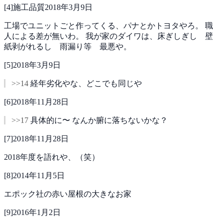
[
4
]
施工品質
2018年3月9日
工場でユニットごと作ってくる、パナとかトヨタやろ。
職
人による差が無いわ。
我が家のダイワは、床ぎしぎし 壁
紙剥がれるし 雨漏り等 最悪や。
[
5
]
2018年3月9日
>>14
経年劣化やな、どこでも同じや
[
6
]
2018年11月28日
>>17
具体的に〜
なんか腑に落ちないかな？
[
7
]
2018年11月28日
2018年度を語れや、（笑）
[
8
]
2014年11月5日
エポック社の赤い屋根の大きなお家
[
9
]
2016年1月2日