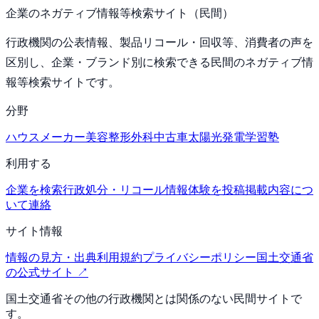
企業のネガティブ情報等検索サイト（民間）
行政機関の公表情報、製品リコール・回収等、消費者の声を
区別し、企業・ブランド別に検索できる民間のネガティブ情
報等検索サイトです。
分野
ハウスメーカー
美容整形外科
中古車
太陽光発電
学習塾
利用する
企業を検索
行政処分・リコール情報
体験を投稿
掲載内容につ
いて連絡
サイト情報
情報の見方・出典
利用規約
プライバシーポリシー
国土交通省
の公式サイト ↗
国土交通省その他の行政機関とは関係のない民間サイトで
す。