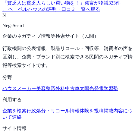
「貧乏人は貧乏人らしい買い物を！」発言が物議
323
件
←
ヘーベルハウス
の評判・口コミ一覧へ戻る
N
NegaSearch
企業のネガティブ情報等検索サイト（民間）
行政機関の公表情報、製品リコール・回収等、消費者の声を
区別し、企業・ブランド別に検索できる民間のネガティブ情
報等検索サイトです。
分野
ハウスメーカー
美容整形外科
中古車
太陽光発電
学習塾
利用する
企業を検索
行政処分・リコール情報
体験を投稿
掲載内容につ
いて連絡
サイト情報