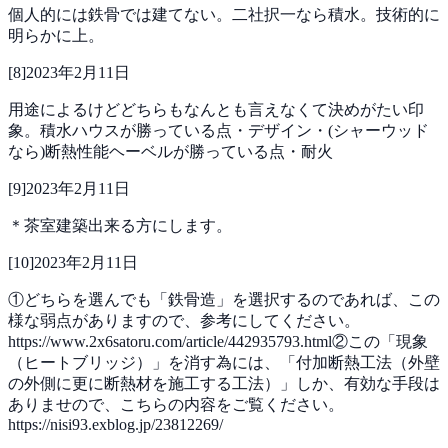
個人的には鉄骨では建てない。二社択一なら積水。技術的に
明らかに上。
[
8
]
2023年2月11日
用途によるけどどちらもなんとも言えなくて決めがたい印
象。積水ハウスが勝っている点・デザイン・(シャーウッド
なら)断熱性能ヘーベルが勝っている点・耐火
[
9
]
2023年2月11日
＊茶室建築出来る方にします。
[
10
]
2023年2月11日
①どちらを選んでも「鉄骨造」を選択するのであれば、この
様な弱点がありますので、参考にしてください。
https://www.2x6satoru.com/article/442935793.html②この「現象
（ヒートブリッジ）」を消す為には、「付加断熱工法（外壁
の外側に更に断熱材を施工する工法）」しか、有効な手段は
ありませので、こちらの内容をご覧ください。
https://nisi93.exblog.jp/23812269/