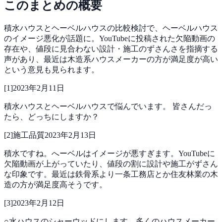
このまとめの概要
積水ハウスとヘーベルハウスの比較検討で、ヘーベルハウス
のイメージ悪化が話題に。YouTubeに投稿された欠陥動画の
存在や、値段に見合わない設計・施工のずさんさを指摘する
声があり、最近は木造系ハウスメーカーの方が満足度が高い
という意見も見られます。
[
1
]
2023年2月11日
積水ハウスとヘーベルハウスで悩んでいます。
皆さんだっ
たら、どっちにしますか？
[
2
]
施工品質
2023年2月13日
積水ですね。へーベルはイメージが悪すぎます。YouTubeに
欠陥動画が上がっていたり、値段の割に設計や施工がずさん
な印象です。最近は鉄骨系より一条工務店とか住友林業の木
造の方が満足度高そうです。
[
3
]
2023年2月12日
○水ハウスのシャーウッドにします。多くのハウスメーカー