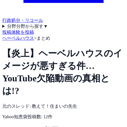
行政処分・リコール
分野
分野から探す
▼
投稿
体験を投稿
ヘーベルハウス
>
まとめ
【炎上】ヘーベルハウスのイ
メージが悪すぎる件…
YouTube欠陥動画の真相と
は!?
元のスレッド:
教えて！住まいの先生
Yahoo知恵袋
投稿数:
12
件