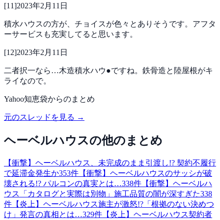
[
11
]
2023年2月11日
積水ハウスの方が、チョイスが色々とありそうです。アフタ
ーサービスも充実してると思います。
[
12
]
2023年2月11日
二者択一なら…木造積水ハウ●ですね。鉄骨造と陸屋根がキ
ライなので。
Yahoo知恵袋
からのまとめ
元のスレッドを見る →
ヘーベルハウス
の他のまとめ
【衝撃】ヘーベルハウス、未完成のまま引渡し!? 契約不履行
で延滞金発生か
353
件
【衝撃】ヘーベルハウスのサッシが破
壊される!? パルコンの真実とは…
338
件
【衝撃】ヘーベルハ
ウス「カタログと実際は別物」施工品質の闇が深すぎた
338
件
【炎上】ヘーベルハウス施主が激怒!?「根拠のない決めつ
け」発言の真相とは…
329
件
【炎上】ヘーベルハウス契約者