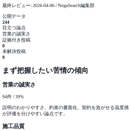
最終レビュー:
2026-04-06
/ NegaSearch編集部
公開データ
244
目立つ論点
営業の誠実さ
証拠付き投稿
0
未解決投稿
0
まず把握したい苦情の傾向
営業の誠実さ
94
件 /
39
%
説明のわかりやすさ、約束の書面化、契約を急がせる温度感
が評価を分けやすい論点です。
施工品質