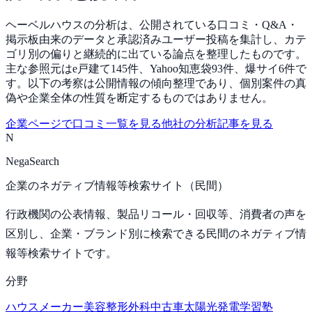
ヘーベルハウスの分析は、公開されている口コミ・Q&A・
掲示板由来のデータと承認済みユーザー投稿を集計し、カテ
ゴリ別の偏りと継続的に出ている論点を整理したものです。
主な参照元はe戸建て145件、Yahoo知恵袋93件、爆サイ6件で
す。以下の考察は公開情報の傾向整理であり、個別案件の真
偽や企業全体の性質を断定するものではありません。
企業ページで口コミ一覧を見る
他社の分析記事を見る
N
NegaSearch
企業のネガティブ情報等検索サイト（民間）
行政機関の公表情報、製品リコール・回収等、消費者の声を
区別し、企業・ブランド別に検索できる民間のネガティブ情
報等検索サイトです。
分野
ハウスメーカー
美容整形外科
中古車
太陽光発電
学習塾