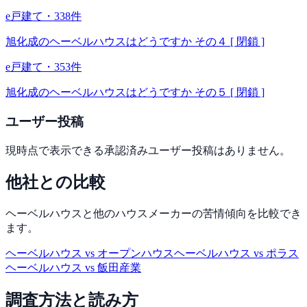
e戸建て
・
338
件
旭化成のヘーベルハウスはどうですか その４ [ 閉鎖 ]
e戸建て
・
353
件
旭化成のヘーベルハウスはどうですか その５ [ 閉鎖 ]
ユーザー投稿
現時点で表示できる承認済みユーザー投稿はありません。
他社との比較
ヘーベルハウス
と他のハウスメーカーの苦情傾向を比較でき
ます。
ヘーベルハウス
vs
オープンハウス
ヘーベルハウス
vs
ポラス
ヘーベルハウス
vs
飯田産業
調査方法と読み方