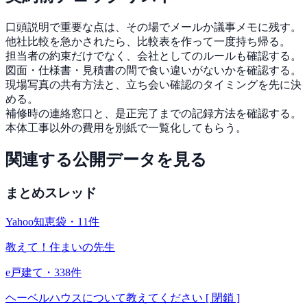
口頭説明で重要な点は、その場でメールか議事メモに残す。
他社比較を急かされたら、比較表を作って一度持ち帰る。
担当者の約束だけでなく、会社としてのルールも確認する。
図面・仕様書・見積書の間で食い違いがないかを確認する。
現場写真の共有方法と、立ち会い確認のタイミングを先に決
める。
補修時の連絡窓口と、是正完了までの記録方法を確認する。
本体工事以外の費用を別紙で一覧化してもらう。
関連する公開データを見る
まとめスレッド
Yahoo知恵袋
・
11
件
教えて！住まいの先生
e戸建て
・
338
件
ヘーベルハウスについて教えてください [ 閉鎖 ]