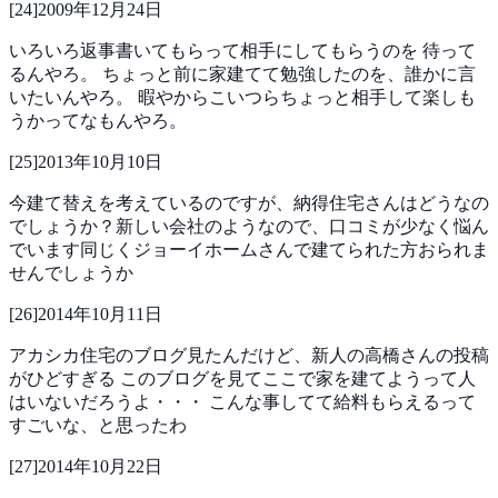
[
24
]
2009年12月24日
いろいろ返事書いてもらって相手にしてもらうのを
待って
るんやろ。
ちょっと前に家建てて勉強したのを、誰かに言
いたいんやろ。
暇やからこいつらちょっと相手して楽しも
うかってなもんやろ。
[
25
]
2013年10月10日
今建て替えを考えているのですが、納得住宅さんはどうなの
でしょうか？新しい会社のようなので、口コミが少なく悩ん
でいます同じくジョーイホームさんで建てられた方おられま
せんでしょうか
[
26
]
2014年10月11日
アカシカ住宅のブログ見たんだけど、新人の高橋さんの投稿
がひどすぎる
このブログを見てここで家を建てようって人
はいないだろうよ・・・
こんな事してて給料もらえるって
すごいな、と思ったわ
[
27
]
2014年10月22日