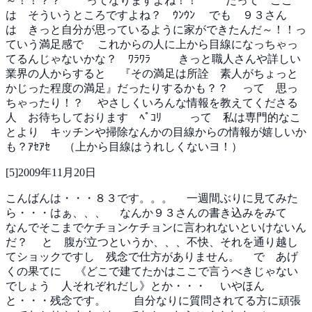
～！！？？
ってなりますよね！！
だって ここ
は そういうところですよね？ ｳﾝｳﾝ
でも ９３さん
は きっと自分が思っているように家ができたんだ～！！っ
ていう満足感で
これからの人に上から目線になっちゃっ
てるんじゃないかな？ ﾜﾗﾜﾗ
きっと職人さんや詳しい
業界の人からすると
『その満足は所詮 素人がちょっと
かじった程度の満足』だったりするかも？？
って 思っ
ちゃったり！？
やさしくいろんな情報を教えてくださる
人 お待ちしております ﾍﾟｺﾘ
って 私は専門的なこ
とより キッチンや掃除なんかの目線からの情報が嬉しいか
も？ｱｾｱｾ
（上から目線はうれしくないヨ！）
[
5
]
2009年11月20日
こんばんは・・・８３です。。。
一週間ぶりに見てみた
ら・・・はぁ、、、
なんか９３さんの書き込みをみて
なんでそこまでケチョンケチョンに言われないといけないん
だ？
と 腹が立つというか、、、不快、それを通り越し
てショックですし 残念で仕方がありません。
で あげ
くの果てに
《どこで建てたかはここで言うべきじゃない
でしょう 人それぞれだし》とか・・・
いやほん
と・・・残念です。
自分なりに質問されてる方に頑張