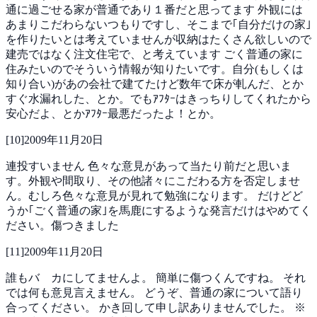
通に過ごせる家が普通であり１番だと思ってます
外観には
あまりこだわらないつもりですし、そこまで｢自分だけの家｣
を作りたいとは考えていませんが収納はたくさん欲しいので
建売ではなく注文住宅で、と考えています
ごく普通の家に
住みたいのでそういう情報が知りたいです。自分(もしくは
知り合い)があの会社で建てたけど数年で床が軋んだ、とか
すぐ水漏れした、とか。でもｱﾌﾀｰはきっちりしてくれたから
安心だよ、とかｱﾌﾀｰ最悪だったよ！とか。
[
10
]
2009年11月20日
連投すいません
色々な意見があって当たり前だと思いま
す。外観や間取り、その他諸々にこだわる方を否定しませ
ん。むしろ色々な意見が見れて勉強になります。
だけどど
うか｢ごく普通の家｣を馬鹿にするような発言だけはやめてく
ださい。傷つきました
[
11
]
2009年11月20日
誰もバ カにしてませんよ。
簡単に傷つくんですね。
それ
では何も意見言えません。
どうぞ、普通の家について語り
合ってください。
かき回して申し訳ありませんでした。
※