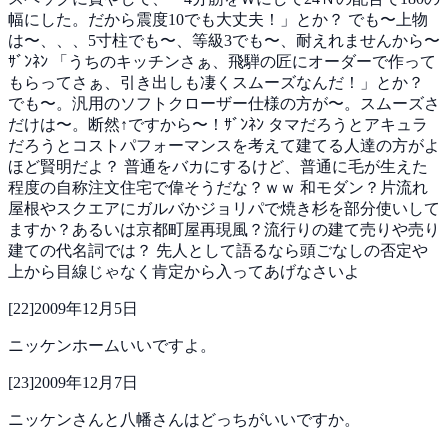
幅にした。だから震度10でも大丈夫！」とか？
でも〜上物
は〜、、、5寸柱でも〜、等級3でも〜、耐えれませんから〜
ｻﾞﾝﾈﾝ
「うちのキッチンさぁ、飛騨の匠にオーダーで作って
もらってさぁ、引き出しも凄くスムーズなんだ！」とか？
でも〜。汎用のソフトクローザー仕様の方が〜。スムーズさ
だけは〜。断然↑ですから〜！ｻﾞﾝﾈﾝ
タマだろうとアキュラ
だろうとコストパフォーマンスを考えて建てる人達の方がよ
ほど賢明だよ？
普通をバカにするけど、普通に毛が生えた
程度の自称注文住宅で偉そうだな？ｗｗ
和モダン？片流れ
屋根やスクエアにガルバかジョリパで焼き杉を部分使いして
ますか？あるいは京都町屋再現風？流行りの建て売りや売り
建ての代名詞では？
先人として語るなら頭ごなしの否定や
上から目線じゃなく肯定から入ってあげなさいよ
[
22
]
2009年12月5日
ニッケンホームいいですよ。
[
23
]
2009年12月7日
ニッケンさんと八幡さんはどっちがいいですか。