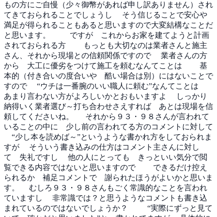
もの方にご自慢（少々御幣があれば申し訳ありません）され
てきておられることでしょうし
そう信じることで安心や
満足が得られることもあると思いますので大変結構なことだ
と思います。
ですが これからお家を建てようと計画
されておられる方
もっとも大切なのは業者さんと施主
さん、それから現場との信頼関係ですので
業者さんの方
から 大工に優劣をつけて施工を頼むなんてことは
基
本的（付き合いの度合いや 酷い場合は別）にはないことで
すので
“ウチは一番腕のいい職人に頼む”なんてことは
あまり言わない方がよろしいかとおもいますよ
しっかり
納得いく業者選び～打ち合わせさえすれば あとは現場を信
頼してくださいね。
それから９３・９８さんが言われて
いることの中に 少し前の言われてる方のコメントに対して
“少し本を読めば～”というような書かれ方をしておられま
すが
そういう書き込みの仕方はコメント主さんに対し
て 失礼ですし
他の人にとっても きっといい気分で閲
覧できる内容ではないと思いますので
できるだけ控え
られるか 補足コメントで 謝られたほうがよいかと思いま
す。
むしろ９３・９８さんもごく常識的なことを言われ
ていますし
非常識では？と思うようなコメントも書き込
まれているのではないでしょうか？
“実際にずっと見て