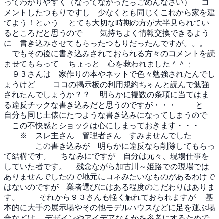
ってわかりやすく（なってなかったらごめんなさい）
コ
メントしたつもりですし 少なくとも同じくこれから家を建
てよう！という
とても大切な時期の方が大半見られてい
るところだと思うので
気持ちよく情報交換できるよう
に 書き込みさせてもらったつもりだったんですが。。。
でもその後に書き込みされておられる方々のコメントを読
ませてもらって
ちょっと 心を救われました＾＾；
９３さんは 家作りの本やネットで色々勉強されたんでし
ょうけど
ココの掲示板の利用規約ちゃんと読んで勉強
されたんでしょうか？？
明らかに複数の条項に当てはま
る違反チックな書き込みだと思うのですが・・・
と
自分も同じ土俵にたつような書き込みになってしまうので
この不快感とショックは心にしまっておきます・・・
※ スレ主さん 管理者さん すみませんでした
この書き込みが 明らかに違反なら削除してもらっ
て結構です。
ちなみにですが 自分は元々、現場仕事を
していた者です。
残念ながら加古川～姫路での現場では
ありませんでしたので地元にコネみたいなものがあるわけで
はないのですが 業者選びにはある程度のこだわりはありま
す。
それから９３さんも軽く触れておられますが
基
本的に大手の展示場やその他モデルハウスなどに足を運ぶ場
合などは
デザインやアイデアなんかを参考にするためで