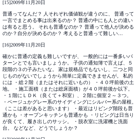
[
15
]
2009年11月20日
普通ってなんだ？
人それぞれ価値観が違うのに、
普通って
一言でまとめる事は出来るのか？
普通の中にも人との違い
は有ると思う。
それも普通なのか？
普通って他人が決める
のか？自分が決めるのか？
考えると普通って難しい…
[
16
]
2009年11月20日
確かに普通の定義も難しいですが、
一般的には一番多いパ
ターンとでも言いましょうか。
子供の通知簿で言えば、５
段階の３の子みたいな。
家は規格品でもないし、二つと同
じものがないでしょうから簡単に定義できませんが。
私的
には
・総２階（またはそれに近いもの）
・４０坪前後の土
地。
・施工面積（または総床面積）が４０坪前後か以下。
・１階にＬＤＫ（良くて＋和室）、２階に個室２～３つ。
・ベージュかグレー系のサイディングにシルバー系の屋根。
（ここは差があると思います）
・最近はリビング階段も普
通かも
・オープンキッチンも普通かも
・リビングは日当り
が良くて、履き出しのサッシ。
・脱衣室に洗濯機と洗面
台。
などなど、どうでしょうか？