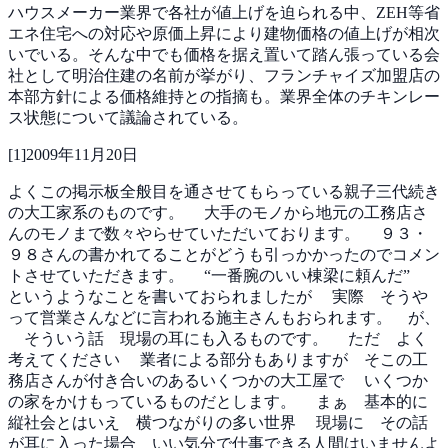
ハウスメーカー業界で各社が値上げを迫られる中、ZEH等省
エネ住宅への対応や原価上昇により建物価格の値上げが相次
いでいる。そんな中でも価格を据え置いて踏ん張っている会
社として明治住建の名前が挙がり、フランチャイズ加盟店の
本部方針による価格維持との指摘も。業界全体のチキンレー
ス状態について議論されている。
[
1
]
2009年11月20日
よくこの掲示板全般目を通させてもらっている親子三代続き
の大工家系のものです。
大手のモノから地元の工務店さ
んのモノまで数々やらせていただいております。
９３・
９８さんの書かれてることがどうも引っかかったのでコメン
トさせていただきます。
“一番腕のいい棟梁に頼んだ”
というようなことを書いておられましたが
実際 そうや
って営業さんなどに言われる施主さんもおられます。 が、
そういう話 現場の耳にも入るものです。
ただ よく
考えてください
業者による部分もありますが そこの工
務店さんが付き合いのあるいくつかの大工屋で
いくつか
の家をかけもっているものだとします。
まぁ 基本的に
縦社会とはいえ 横つながりの多い世界
現場に その話
が耳に入った場合 いい気分で仕事できる人間はいませんよ