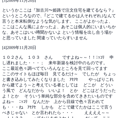
[
3
]
2009年11月20日
というかここは『加古川〜姫路で注文住宅を建てるなら？』
というところなので、｢どこで建てるかは人それぞれ｣なんて
言うと本末転倒なような気がします。
ここがよかったよ、
ここはこんな風によかったよ、あそこは個人的にいまいちか
な、あそこはいい噂聞かないよ
という情報を出し合う場か
と思っていました
間違っていたらすいません
[
4
]
2009年11月20日
１０２さん １０３ さん
ですよね～～！！ﾆｯｺﾘ
申
し遅れました・・・； 来年新築を検討中のものです。
ここ最近色々調べてていろんなところを見て回ってます
ここのサイトもほぼ毎日 見てるだけ～ でしたが ちょっ
と書き込みしてみたくなりました ｱｾｱｾ
やっぱりこれ
から建てよう～と考えている者としては
どこが どうい
う風で どんなだから いいよ！ とか どこはどうだった
よ！とか
そういう単純な部分を含めてききたいものです
よね～ ﾆｯｺﾘ
なんだか 上から目線で色々言われて
も・・・ね ｱｾｱｾ
しかも どこで建てたかはここで言う
べきじゃない とか言われたら・・・
ええええ～～