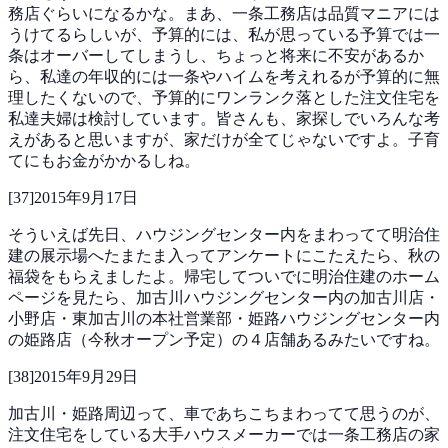
務店ぐらいになるかな。まあ、一条工務店は品質マニアには
うけてるらしいが、予算的には、私が思っている予算では一
条はオーバーしてしまうし、ちょっと将来に不安があるか
ら、私達の年収的には一条やハイムを考えれるが予算的に無
理したくないので、予算的にワンランク落とした注文住宅を
私達夫婦は検討しています。皆さんも、家探しでいろんな考
えがあると思いますが、家だけが全てじゃないですよ。子育
てにもお金がかかるしね。
[
37
]
2015年9月17日
そういえば先日、ハウジングセンター内をまわってて明治住
建の展示場へたまたま入ってアンケートにこたえたら、秋の
福袋をもらえましたよ。帰宅してついでに明治住建のホーム
ページを見たら、加古川ハウジングセンター内の加古川店・
小野店・東加古川の本社営業部・姫路ハウジングセンター内
の姫路店（今秋オープン予定）の４店舗あるみたいですね。
[
38
]
2015年9月29日
加古川・姫路周辺って、車であちこちまわってて思うのが、
注文住宅をしている大手ハウスメーカーでは一条工務店の家