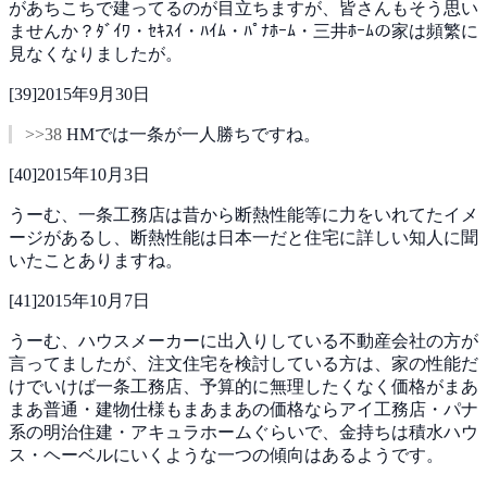
があちこちで建ってるのが目立ちますが、皆さんもそう思い
ませんか？ﾀﾞｲﾜ・ｾｷｽｲ・ﾊｲﾑ・ﾊﾟﾅﾎｰﾑ・三井ﾎｰﾑの家は頻繁に
見なくなりましたが。
[
39
]
2015年9月30日
>>38
HMでは一条が一人勝ちですね。
[
40
]
2015年10月3日
うーむ、一条工務店は昔から断熱性能等に力をいれてたイメ
ージがあるし、断熱性能は日本一だと住宅に詳しい知人に聞
いたことありますね。
[
41
]
2015年10月7日
うーむ、ハウスメーカーに出入りしている不動産会社の方が
言ってましたが、注文住宅を検討している方は、家の性能だ
けでいけば一条工務店、予算的に無理したくなく価格がまあ
まあ普通・建物仕様もまあまあの価格ならアイ工務店・パナ
系の明治住建・アキュラホームぐらいで、金持ちは積水ハウ
ス・ヘーベルにいくような一つの傾向はあるようです。