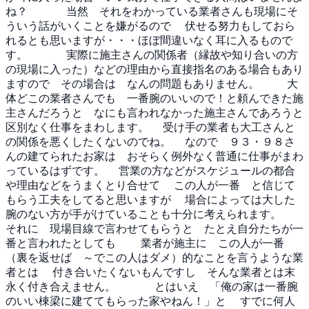
ね？
当然 それをわかっている業者さんも現場にそ
ういう話がいくことを嫌がるので
伏せる努力もしておら
れるとも思いますが・・・ほぼ間違いなく耳に入るもので
す。
実際に施主さんの関係者（縁故や知り合いの方
の現場に入った）などの理由から直接指名のある場合もあり
ますので その場合は なんの問題もありません。
大
体どこの業者さんでも 一番腕のいいので！と頼んできた施
主さんだろうと なにも言われなかった施主さんであろうと
区別なく仕事をまわします。
受け手の業者も大工さんと
の関係を悪くしたくないのでね。
なので ９３・９８さ
んの建てられたお家は おそらく例外なく普通に仕事がまわ
っているはずです。
営業の方などがスケジュールの都合
や理由などをうまくとり合せて
この人が一番 と信じて
もらう工夫をしてると思いますが
場合によっては大した
腕のない方が手がけていることも十分に考えられます。
それに 現場目線で言わせてもらうと たとえ自分たちが一
番と言われたとしても
業者が施主に この人が一番
（裏を返せば ～でこの人はダメ）的なことを言うような業
者とは
付き合いたくないもんですし そんな業者とは末
永く付き合えません。
とはいえ 「俺の家は一番腕
のいい棟梁に建ててもらった家やねん！」と
すでに何人