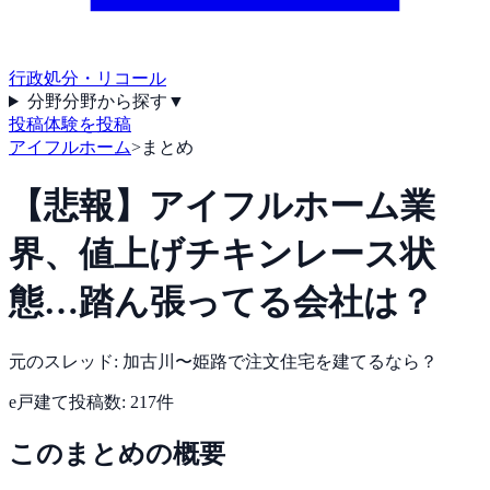
行政処分・リコール
分野
分野から探す
▼
投稿
体験を投稿
アイフルホーム
>
まとめ
【悲報】アイフルホーム業
界、値上げチキンレース状
態…踏ん張ってる会社は？
元のスレッド:
加古川〜姫路で注文住宅を建てるなら？
e戸建て
投稿数:
217
件
このまとめの概要