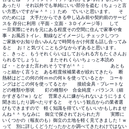
あったり それ以外でも単純にいい部分を盗む（ちょっと言
い方悪いですがｗ＾＾；）ため でいいと思います。
そ
のためには 大手だからできる申し込み前や契約前のサービ
スを
存分に利用（平面・立面・３Ｄイメージ等） して
一旦実際にそれを元にある程度その空間に住んで家事や食
事・お風呂トイレ、動線などイメージし
チェックしつつ
ご家族やお知り合いみんなで時間をかけ何度も話し合ってみ
ると
お！と気づくことも少なからずあると思います。
と、きっと、もうそれくらいはしておられる方もたくさんお
られるでしょうし
またそれくらいちょっと本読め
ば・・とかまた言われそうですが＾＾；
あとも
っと細かく言うと ある程度候補業者が絞れてきたら
断
熱材はどこの何の何ｍｍの何ｋを使っているとか
コーキ
ングはどこの何を使ってるとか
接続金具・プレートな
どの種類や形状
釘の種類や 合金純度・バランス（細
かすぎる!?ｗ）など
営業さんに嫌がられないようにうまく
聞き出したり調べたりすると
そういう観点からの業者選
びもできますので 軽く知識を得ていてもいいかもしれませ
んね＾＾
ちなみに 御立で探されておられた方
実際に
いくつかの（報友のも）御立の土地を軽く見てきました！ｗ
って 別に詳しくどうだったかとか調べてきたわけではない