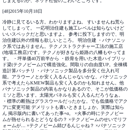
しまえるのが、ネット社会のこわいところです。
[
48
]
2015年10月18日
冷静に見てるいる方。わかりますよね。
すいませんね荒ら
してしまって。
一応明治住建も施工レベルは知らないけど
いいスペックだと思いますよ。
参考に投下しますので、明
治住建以外の情報も欲しいところ。
明治住建
・パナソニッ
ク系ではありません。テクノストラクチャー工法の施工店
(地場工務店)です。テクノが好きなら姫路の八幡もやってま
す。
・坪単価40万前半から
・鉄骨を用いた木造ハイブリッ
ド梁(テクノビーム)で構造強化。間取りの自由度UP。全棟構
造計算バッチリ
・パナソニック製品を多分安く仕入れ可
能。アラウーノとか安く入るんじゃないかな。パナソニック
系で考えたらKMEW製品も安く入るのかも知れません。他
パナソニック製品の内装もかなりあるので、そこが低価格の
ミソと思います。太陽光パネルも安く入るんだろうなぁ。
・標準の断熱はグラスウールだったかな。でも低価格でアク
アに変更可能
デメリットも書いときましょか。実際は知ら
ん
掲示版内に書いてあった事+α。
×火事の時にテクノビー
ムが熱せられるとどうなるの？
×テクノビームのせいでリフ
ォームが…
×テクノビーム錆びるんじゃね？
×パナソニック