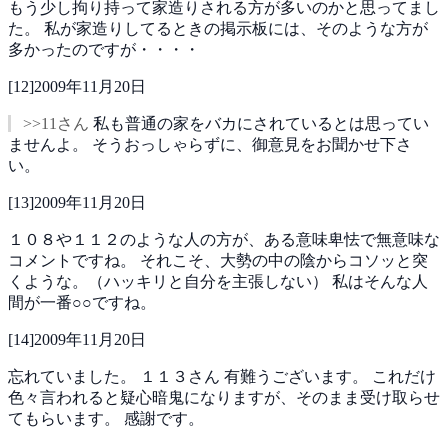
もう少し拘り持って家造りされる方が多いのかと思ってまし
た。
私が家造りしてるときの掲示板には、そのような方が
多かったのですが・・・・
[
12
]
2009年11月20日
>>11さん
私も普通の家をバカにされているとは思ってい
ませんよ。
そうおっしゃらずに、御意見をお聞かせ下さ
い。
[
13
]
2009年11月20日
１０８や１１２のような人の方が、ある意味卑怯で無意味な
コメントですね。
それこそ、大勢の中の陰からコソッと突
くような。（ハッキリと自分を主張しない）
私はそんな人
間が一番○○ですね。
[
14
]
2009年11月20日
忘れていました。
１１３さん
有難うございます。
これだけ
色々言われると疑心暗鬼になりますが、そのまま受け取らせ
てもらいます。
感謝です。