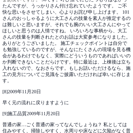
たんですが、うっかりさん付け忘れていたようです。
ご不
快な思いをさせてしまい、心よりお詫び申し上げます。
101
さんのおっしゃるように大工さんの技量を素人が推定するの
は難しいと思いますが、それでも腕のいい大工さんにやって
ほしいと思うのは人情ですね。
いろいろな事柄から、大工
さんの技量を判断されたとのお話は大変参考になりました。
ありがとうございました。
施工チェックポイントは自分で
も勉強しているのですが、そんなにたくさんの現場を見る機
会があるわけでもなく、実際にどういうものであればいいの
か判断できないことだらけです。特に最近は、上棟後は立ち
入れないので、なおさらです。もしお話いただけるなら、施
工の見方についてご見識をご披露いただければ幸いに存じま
す。
[
8
]
2009年11月20日
早く元の流れに戻りますように
[
9
]
施工品質
2009年11月20日
普通の家…ごく普通の家ってなんでしょうね？
私としては
住みやすく、掃除しやすく、水周りや床などに欠陥がなく普