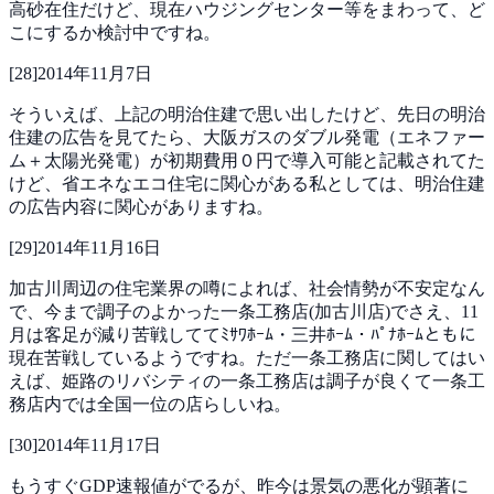
高砂在住だけど、現在ハウジングセンター等をまわって、ど
こにするか検討中ですね。
[
28
]
2014年11月7日
そういえば、上記の明治住建で思い出したけど、先日の明治
住建の広告を見てたら、大阪ガスのダブル発電（エネファー
ム＋太陽光発電）が初期費用０円で導入可能と記載されてた
けど、省エネなエコ住宅に関心がある私としては、明治住建
の広告内容に関心がありますね。
[
29
]
2014年11月16日
加古川周辺の住宅業界の噂によれば、社会情勢が不安定なん
で、今まで調子のよかった一条工務店(加古川店)でさえ、11
月は客足が減り苦戦しててﾐｻﾜﾎｰﾑ・三井ﾎｰﾑ・ﾊﾟﾅﾎｰﾑともに
現在苦戦しているようですね。ただ一条工務店に関してはい
えば、姫路のリバシティの一条工務店は調子が良くて一条工
務店内では全国一位の店らしいね。
[
30
]
2014年11月17日
もうすぐGDP速報値がでるが、昨今は景気の悪化が顕著に