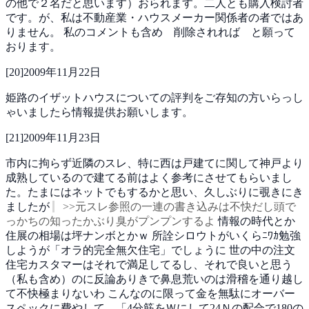
の他で２名だと思います）おられます。二人とも購入検討者
です。が、私は不動産業・ハウスメーカー関係者の者ではあ
りません。
私のコメントも含め 削除されれば と願って
おります。
[
20
]
2009年11月22日
姫路のイザットハウスについての評判をご存知の方いらっし
ゃいましたら情報提供お願いします。
[
21
]
2009年11月23日
市内に拘らず近隣のスレ、特に西は戸建てに関して神戸より
成熟しているので建てる前はよく参考にさせてもらいまし
た。たまにはネットでもするかと思い、久しぶりに覗きにき
ましたが
>>元スレ参照の一連の書き込みは不快だし頭で
っかちの知ったかぶり臭がプンプンするよ
情報の時代とか
住展の相場は坪ナンボとかｗ
所詮シロウトがいくらﾆﾜｶ勉強
しようが「オラ的完全無欠住宅」でしょうに
世の中の注文
住宅カスタマーはそれで満足してるし、それで良いと思う
（私も含め）のに反論ありきで鼻息荒いのは滑稽を通り越し
て不快極まりないわ
こんなのに限って金を無駄にオーバー
スペックに費やして、「4分筋をＷにして24Ｎの配合で180の