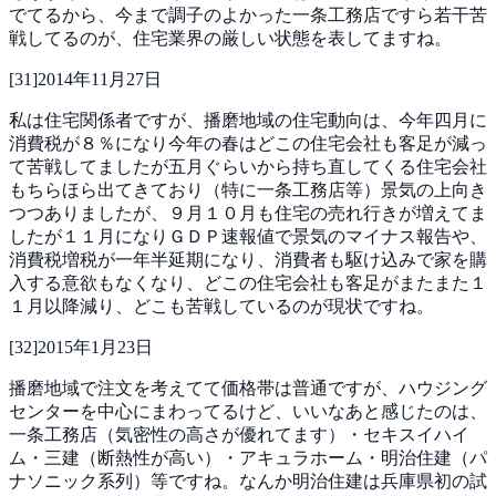
でてるから、今まで調子のよかった一条工務店ですら若干苦
戦してるのが、住宅業界の厳しい状態を表してますね。
[
31
]
2014年11月27日
私は住宅関係者ですが、播磨地域の住宅動向は、今年四月に
消費税が８％になり今年の春はどこの住宅会社も客足が減っ
て苦戦してましたが五月ぐらいから持ち直してくる住宅会社
もちらほら出てきており（特に一条工務店等）景気の上向き
つつありましたが、９月１０月も住宅の売れ行きが増えてま
したが１１月になりＧＤＰ速報値で景気のマイナス報告や、
消費税増税が一年半延期になり、消費者も駆け込みで家を購
入する意欲もなくなり、どこの住宅会社も客足がまたまた１
１月以降減り、どこも苦戦しているのが現状ですね。
[
32
]
2015年1月23日
播磨地域で注文を考えてて価格帯は普通ですが、ハウジング
センターを中心にまわってるけど、いいなあと感じたのは、
一条工務店（気密性の高さが優れてます）・セキスイハイ
ム・三建（断熱性が高い）・アキュラホーム・明治住建（パ
ナソニック系列）等ですね。なんか明治住建は兵庫県初の試