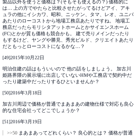
製品以外を使うと価格は？(そもそも使えるの？)
価格的に
は…
上の方でやたらと比較させたがってるけどアイ、アキ
ュラの他にイシカワ、昭和、ニッケン、タマ、レオ、ユニバ
あたりのローコストから地場工務店あたりですね。
地場工
務店だったらモリシタアットホームとかサイエンスホーム
(FC)とかが質も価格も競合かも。
建て売りメインだったり
もするけど、ヤングや勝見、秀光ビルド、クリエイトあたり
だともっとローコストになるかな…？
[
49
]
2015年10月22日
明治住建の話はもういいので
他の話をしましょう。
加古川
姫路界隈の展示場に出店していないHMや工務店で契約中だ
ったり建築中だったりするひといませんか？
[
50
]
2016年3月18日
加古川周辺で価格が普通でまあまあの建物仕様で対応も良心
的な住宅会社ってどこでしょうか？
[
51
]
2016年3月19日
>>50
まあまあってどれくらい？
良心的とは？
価格が普通