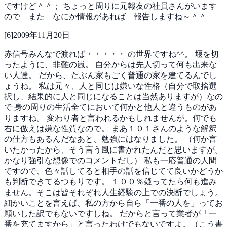
ですけど＾＾；
ちょっと周りに元報友の社員さんがいます
ので また なにか情報があれば 報告しますね～＾＾
[
6
]
2009年11月20日
赤信号みんなで渡れば・・・・・
の世界ですね^^。
堰を切
ったように、非難の嵐。
自分からは先人切って何も出来な
い人達。
だから、たぶん家もごく普通の家を建てるんでし
ょうね。
私は元々、人と同じは嫌いな性格（自分で取捨選
択し、結果的に人と同じになることは当然ありますが）なの
で
身の周りの生活全てにおいて何かと他人と違うものがあ
りますね。
変わり者と言われるかもしれませんが。何でも
右に倣えは嫌な性質なので。
まあ１０１さんのような解釈
の仕方もあるんだなあと、勉強にはなりました。
（何か言
いたかったから、そう言う風に書かれたんだと思いますが。
かなり強引な想像でのコメントだし）
私も一応普通の人間
ですので、色々話してると相手の話を信じてて良いかどうか
も判断できてるつもりです。
１００％疑ってたら何も進み
ません。そこは皆それぞれ人生経験の上での決断でしょう。
細かいことを言えば、私の方から自ら「一番の人を」ってお
願いした訳でもないですしね。
だからと言って業者が「一
番を充てますから」と言ったわけでもないですよ。（こう書