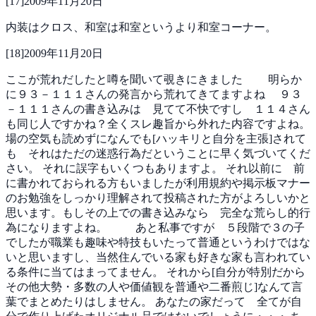
[
17
]
2009年11月20日
内装はクロス、和室は和室というより和室コーナー。
[
18
]
2009年11月20日
ここが荒れだしたと噂を聞いて覗きにきました
明らか
に９３－１１１さんの発言から荒れてきてますよね
９３
－１１１さんの書き込みは 見てて不快ですし １１４さん
も同じ人ですかね？全くスレ趣旨から外れた内容ですよね。
場の空気も読めずになんでも[ハッキリと自分を主張]されて
も それはただの迷惑行為だということに早く気づいてくだ
さい。
それに誤字もいくつもありますよ。
それ以前に 前
に書かれておられる方もいましたが利用規約や掲示板マナー
のお勉強をしっかり理解されて投稿された方がよろしいかと
思います。もしその上での書き込みなら 完全な荒らし的行
為になりますよね。
あと私事ですが ５段階で３の子
でしたが職業も趣味や特技もいたって普通というわけではな
いと思いますし、当然住んでいる家も好きな家も言われてい
る条件に当てはまってません。
それから[自分が特別だから
その他大勢・多数の人や価値観を普通や二番煎じ]なんて言
葉でまとめたりはしません。
あなたの家だって 全てが自