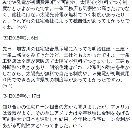
みでＷ発電が初期費用0円で可能や、太陽光が無料でつく制
度などがよかったです。一条工務店も気密性の高さだけでな
く、他社にはない太陽光発電が無料でつく制度があったり
と、それぞれの住宅会社によって独自性があってよかったで
すね。(^o^)
[
33
]
2015年2月6日
先日、加古川の住宅総合展示場に入ってる明治住建・三建・
一条工務店をみてきたけど、三社ともよかったですよ。一条
工務店は全床が床暖房で太陽光が無料でつきますし、三建も
外断熱の良さがあり、明治住建はﾊﾟﾅｿﾆッｸ系列の強みを生か
しながら、太陽光が無料で当たる制度や、ｗ発電が初期費用
０円でできる兵庫県初の制度等があってよかったですね。
(^o^)
[
34
]
2015年6月17日
知り合いの住宅ローン担当の方から聞きましたが、アメリカ
は景気がよく、その為にアメリカは今年秋頃に金利をあげる
可能性大で日本も連動した結果、今年秋に住宅ローン金利が
あがる可能性大といってました。(^-^;