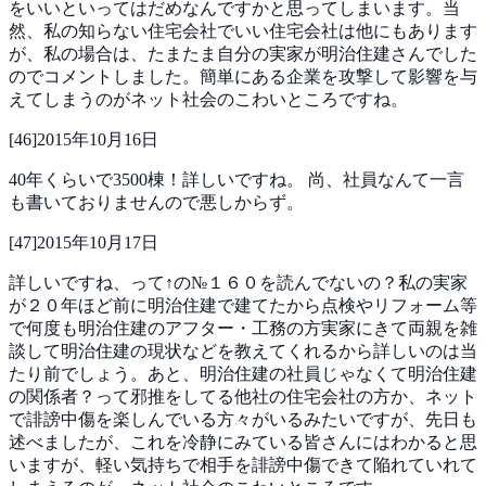
をいいといってはだめなんですかと思ってしまいます。当
然、私の知らない住宅会社でいい住宅会社は他にもあります
が、私の場合は、たまたま自分の実家が明治住建さんでした
のでコメントしました。簡単にある企業を攻撃して影響を与
えてしまうのがネット社会のこわいところですね。
[
46
]
2015年10月16日
40年くらいで3500棟！詳しいですね。
尚、社員なんて一言
も書いておりませんので悪しからず。
[
47
]
2015年10月17日
詳しいですね、って↑の№１６０を読んでないの？私の実家
が２０年ほど前に明治住建で建てたから点検やリフォーム等
で何度も明治住建のアフター・工務の方実家にきて両親を雑
談して明治住建の現状などを教えてくれるから詳しいのは当
たり前でしょう。あと、明治住建の社員じゃなくて明治住建
の関係者？って邪推をしてる他社の住宅会社の方か、ネット
で誹謗中傷を楽しんでいる方々がいるみたいですが、先日も
述べましたが、これを冷静にみている皆さんにはわかると思
いますが、軽い気持ちで相手を誹謗中傷できて陥れていれて