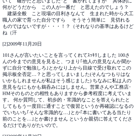
いて 確かだと思いました”と 書かれてますが
具体的に
何がどうだから この人が一番だ と思えたのでしょう？
建築全般 こと現場の目利きなんて 生まれた時から大工
職人の家で育った自分ですら
そうそう簡単に 見切れる
ものではないですが・・・！？（それなりの基準はあるけど
ね（汗
[
2
]
2009年11月20日
101さんが言いたいことを言ってくれてｽｯｷﾘしました
100さ
んの今までの意見を見ると、つまり｢他人の意見なんか聞か
ずに自分で勉強しろ｣とかなり上から目線で受け取れてこの
掲示板全否定…？と思ってしまいました(そんなつもりはな
いかもしれませんが私はそう感じました)
ちなみに私は人の
意見をなにもかも鵜呑みにはしません。営業さんや工務店･
HMそのものとの相性もありますから参考程度に考えていま
す。
何か質問して、初歩的・常識的なことを答えられたと
してももう一度目に通すことで復習というか再確認になるの
でいちいち｢そんな常識的な…｣とか｢本に書いてある当たり
前のことを…｣とか書けません
というか親切に答えてくださ
るだけでありがたいので。