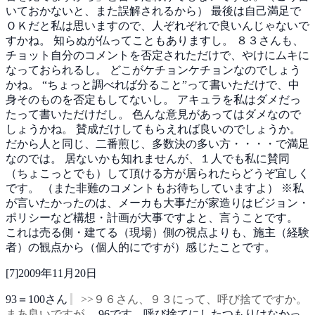
いておかないと、また誤解されるから）
最後は自己満足で
ＯＫだと私は思いますので、人ぞれぞれで良いんじゃないで
すかね。
知らぬが仏ってこともありますし。
８３さんも、
チョット自分のコメントを否定されただけで、やけにムキに
なっておられるし。
どこがケチョンケチョンなのでしょう
かね。
“ちょっと調べれば分ること”って書いただけで、中
身そのものを否定もしてないし。
アキュラを私はダメだっ
たって書いただけだし。
色んな意見があってはダメなので
しょうかね。
賛成だけしてもらえれば良いのでしょうか。
だから人と同じ、二番煎じ、多数決の多い方・・・・で満足
なのでは。
居ないかも知れませんが、１人でも私に賛同
（ちょこっとでも）して頂ける方が居られたらどうぞ宜しく
です。
（また非難のコメントもお待ちしていますよ）
※私
が言いたかったのは、メーカも大事だが家造りはビジョン・
ポリシーなど構想・計画が大事ですよと、言うことです。
これは売る側・建てる（現場）側の視点よりも、施主（経験
者）の観点から（個人的にですが）感じたことです。
[
7
]
2009年11月20日
93＝100さん
>>９６さん、９３にって、呼び捨てですか。
まあ良いですが。
96です。呼び捨てにしたつもりはなかっ