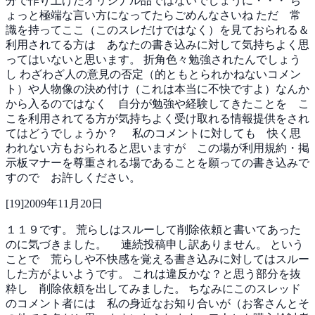
分で作り上げたオリジナル品ではないでしょうに・・・
ち
ょっと極端な言い方になってたらごめんなさいね
ただ 常
識を持ってここ（このスレだけではなく）を見ておられる＆
利用されてる方は あなたの書き込みに対して気持ちよく思
ってはいないと思います。
折角色々勉強されたんでしょう
し
わざわざ人の意見の否定（的ともとられかねないコメン
ト）や人物像の決め付け（これは本当に不快ですよ）なんか
から入るのではなく 自分が勉強や経験してきたことを こ
こを利用されてる方が気持ちよく受け取れる情報提供をされ
てはどうでしょうか？
私のコメントに対しても 快く思
われない方もおられると思いますが この場が利用規約・掲
示板マナーを尊重される場であることを願っての書き込みで
すので お許しください。
[
19
]
2009年11月20日
１１９です。
荒らしはスルーして削除依頼と書いてあった
のに気づきました。
連続投稿申し訳ありません。
という
ことで 荒らしや不快感を覚える書き込みに対してはスルー
した方がよいようです。
これは違反かな？と思う部分を抜
粋し 削除依頼を出してみました。
ちなみにこのスレッド
のコメント者には 私の身近なお知り合いが（お客さんとそ