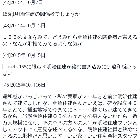
[
42
]
2015年10月7日
155は明治住建の関係者でしょうか
[
43
]
2015年10月15日
１５５の文面をみて、どうみたら明治住建の関係者と言える
の？なんか邪推でみてるような気が。
[
44
]
2015年10月15日
>>43
155に限らず明治住建が絡む書き込みには違和感いっ
ぱい
[
45
]
2015年10月16日
違和感がいっぱいって？私の実家が２０年ほど前に明治住建
さんで建てましたが、明治住建さんといえば、確か設立４０
年ほどで、播磨地域で今までに３５００棟ぐらい建ててきて
るから、当然明治住建ＯＢの方々とその身内をいれたら、数
万人規模になり、そのＯＢの方々の大半が明治住建ファンと
してネット上で意見を述べてるのを、明治住建社員と決めつ
けるのは邪推だと思います。いい家・いい住宅会社スタッフ