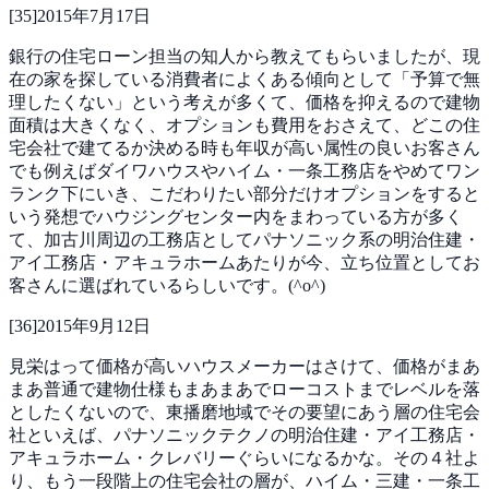
[
35
]
2015年7月17日
銀行の住宅ローン担当の知人から教えてもらいましたが、現
在の家を探している消費者によくある傾向として「予算で無
理したくない」という考えが多くて、価格を抑えるので建物
面積は大きくなく、オプションも費用をおさえて、どこの住
宅会社で建てるか決める時も年収が高い属性の良いお客さん
でも例えばダイワハウスやハイム・一条工務店をやめてワン
ランク下にいき、こだわりたい部分だけオプションをすると
いう発想でハウジングセンター内をまわっている方が多く
て、加古川周辺の工務店としてパナソニック系の明治住建・
アイ工務店・アキュラホームあたりが今、立ち位置としてお
客さんに選ばれているらしいです。(^o^)
[
36
]
2015年9月12日
見栄はって価格が高いハウスメーカーはさけて、価格がまあ
まあ普通で建物仕様もまあまあでローコストまでレベルを落
としたくないので、東播磨地域でその要望にあう層の住宅会
社といえば、パナソニックテクノの明治住建・アイ工務店・
アキュラホーム・クレバリーぐらいになるかな。その４社よ
り、もう一段階上の住宅会社の層が、ハイム・三建・一条工