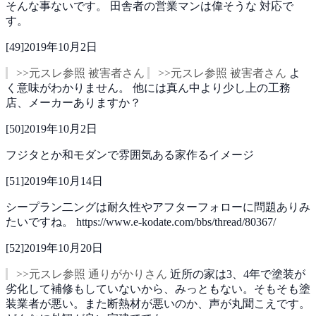
そんな事ないです。
田舎者の営業マンは偉そうな
対応で
す。
[
49
]
2019年10月2日
>>元スレ参照 被害者さん
>>元スレ参照 被害者さん
よ
く意味がわかりません。
他には真ん中より少し上の工務
店、メーカーありますか？
[
50
]
2019年10月2日
フジタとか和モダンで雰囲気ある家作るイメージ
[
51
]
2019年10月14日
シープラン二ングは耐久性やアフターフォローに問題ありみ
たいですね。
https://www.e-kodate.com/bbs/thread/80367/
[
52
]
2019年10月20日
>>元スレ参照 通りがかりさん
近所の家は3、4年で塗装が
劣化して補修もしていないから、みっともない。そもそも塗
装業者が悪い。また断熱材が悪いのか、声が丸聞こえです。