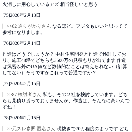
火消しに用心しているアズ
相当怪しいと思う
[
75
]
2020年2月13日
>>82 通りがかりさん
なるほど。フジタもいいと思ってて
参考になりましま。
[
76
]
2020年2月14日
作造はどうでしょうか？
中村住宅開発と作造で検討してお
り、施工48坪でどちらも3500万の見積もりが出てます
作造
は気密以外のUA値など数値的なことは答えられない（計算
してない）そうですがこれって普通ですか？
[
77
]
2020年2月15日
>>87 検討者さん
私も、その２社を検討しています。どち
らも見積り貰っておりませんが、作造は、そんなに高いんで
すね！
[
78
]
2020年2月15日
>>元スレ参照 匿名さん
税抜きで70万程度のようです
どち