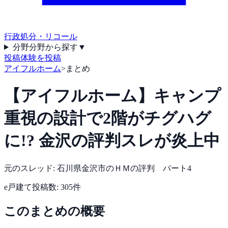
行政処分・リコール
分野
分野から探す
▼
投稿
体験を投稿
アイフルホーム
>
まとめ
【アイフルホーム】キャンプ
重視の設計で2階がチグハグ
に!? 金沢の評判スレが炎上中
元のスレッド:
石川県金沢市のＨＭの評判 パート4
e戸建て
投稿数:
305
件
このまとめの概要