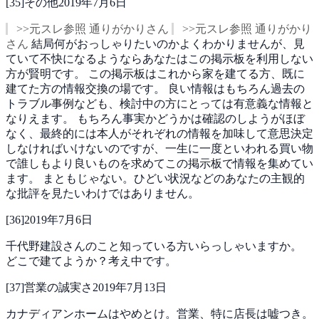
[
35
]
その他
2019年7月6日
>>元スレ参照 通りがかりさん
>>元スレ参照 通りがかり
さん
結局何がおっしゃりたいのかよくわかりませんが、見
ていて不快になるようならあなたはこの掲示板を利用しない
方が賢明です。
この掲示板はこれから家を建てる方、既に
建てた方の情報交換の場です。
良い情報はもちろん過去の
トラブル事例なども、検討中の方にとっては有意義な情報と
なりえます。
もちろん事実かどうかは確認のしようがほぼ
なく、最終的には本人がそれぞれの情報を加味して意思決定
しなければいけないのですが、一生に一度といわれる買い物
で誰しもより良いものを求めてこの掲示板で情報を集めてい
ます。
まともじゃない。ひどい状況などのあなたの主観的
な批評を見たいわけではありません。
[
36
]
2019年7月6日
千代野建設さんのこと知っている方いらっしゃいますか。
どこで建てようか？考え中です。
[
37
]
営業の誠実さ
2019年7月13日
カナディアンホームはやめとけ。営業、特に店長は嘘つき。