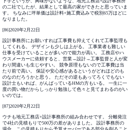
下手というか、興味がないような、地元工務店+設計事務所
の二社でしたが、結果として最高の家ができたと思っていま
す。
ちなみに坪単価は設計料+施工費込みで税別65万ほどに
なりました。
[
86
]
2020年2月22日
設計事務所にお願いすれば工事費も抑えてくれて工事監理も
してくれる。
デザインも少しは上がる。
工事業者も難しい
仕事を受けていることが多いので能力が高い。
工務店やハ
ウスメーカーに依頼すると、営業→設計→工事監督と人が変
わり間違いも生じやすい。
競争原理もないので工事費は当
たり前で高い。
保証や安心感があるというがどれほどのも
のなのだろうかと思う。
ただその逆もあってろくでもない
設計士もいれば、がんばっているHMの方もいる。
一生に一
度の買い物だからしっかり勉強して色々と見てまわるのがい
いのでは。
[
87
]
2020年2月22日
ウチも地元工務店+設計事務所の組み合わせです。
分離発注
で4社の見積もりで500万の差がありました。
設計事務所の
場合、この見積もりから予算オーバーである部分を削ること