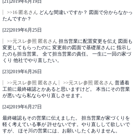
[
21
]
2019年6月19日
>>16 匿名さん
どんな間違いですか？
図面で分からなかっ
たんですか？
[
22
]
2019年6月25日
>>元スレ参照 匿名さん
担当営業に配置変更を伝え
図面も
変更してもらったのに
変更前の図面で基礎屋さんに
指示し
たのも担当営業。
全て担当営業の責任。
一生に一回の家づ
くり
他社でやり直したい。
[
23
]
2019年6月26日
>>元スレ参照 匿名さん
>>元スレ参照 匿名さん
普通着
工前に最終確認とかあると思いますけど。
本当にその営業
が悪いなら私ならやり直しさせます。
[
24
]
2019年6月27日
最終確認もその営業に伝えました。
担当営業が家づくりを
軽く考えている事が
許せないです。やり直しして欲しいで
すが、
ほそ川の営業には、お願いしたくありません。