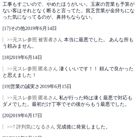
工事もすごいので、やめたほうがいい。玉家の営業も予算が
ない客はそれとなく断ると言ってた。貧乏営業が金持ちにな
った気になってるのが、鼻持ちならない。
[
17
]
その他
2019年6月14日
>>元スレ参照 被害者さん
本当に最悪でした。
あんな所も
う頼みません。
[
18
]
2019年6月14日
>>元スレ参照 匿名さん
凄くいいです！！
頼んで良かった
と思えました！
[
19
]
営業の誠実さ
2019年6月15日
>>元スレ参照 匿名さん
私が行った時は凄く最悪で対応も
ダメでした。最初だけ丁寧でその後からもう最悪でした。
[
20
]
2019年6月17日
>>7 評判気になるさん
完成後に発覚しました。