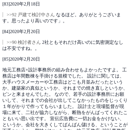
[
83
]
2020年2月18日
>>92 戸建て検討中さん
なるほど。ありがとうございま
す。思ったより高いのです」。
[
84
]
2020年2月20日
>>90 検討者さん
2社ともそれだけ高いのに気密測定なし
は不安ですね。。
[
85
]
2020年2月20日
地元工務店+設計事務所の組み合わせもよかったですよ。
工
務店は年間数棟を手掛ける規模でした。
設計に関しては、
大手ハウスメーカーや工務店はどこも月並みだったという
か、建築家の真似というか、それまでの焼き直しというか、
ピンと来ませんでした。
なので、若手の設計事務所にお願
いして、それまでの会社が出してこなかったものをじっくり
１年がかりで作ってもらいました。
設計士と現場監督が現
場に来て、二社が協力しながら、断熱をがんばってくれたこ
ともいい思い出です。
宣伝広告費に一切お金をかけない、
というか、会社を大きくしてばんばん儲ける、ということが