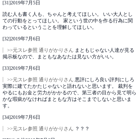
[
31
]
2019年7月5日
読む人も書く人も、ちゃんと考えてほしい。
いい大人とし
ての行動をとってほしい。
家という世の中を作る行為に関
わっているということを理解してほしい。
[
32
]
2019年7月6日
>>元スレ参照 通りがかりさん
まともじゃない人達が見る
掲示板なので、まともなあなたは見ない方がいい。
[
33
]
2019年7月6日
>>元スレ参照 通りがかりさん
悪評にしろ良い評判にしろ
実際に建てたかたじゃないと語れないと思います。
裁判を
やるにもお金と労力がかかるので、第三者の目から見て明ら
かな瑕疵がなければまともな方はそこまでしないと思いま
す。
[
34
]
2019年7月6日
>>元スレ参照 通りがかりさん
？？？