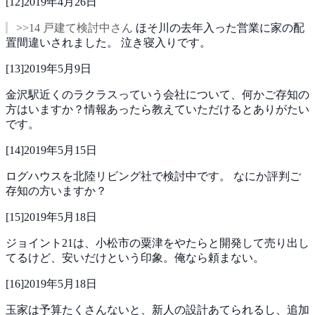
[
12
]
2019年4月26日
>>14 戸建て検討中さん
ほそ川の去年入った営業に家の配
置間違いされました。
泣き寝入りです。
[
13
]
2019年5月9日
金沢駅近くのラクラスっていう会社について、何かご存知の
方はいますか？情報あったら教えていただけるとありがたい
です。
[
14
]
2019年5月15日
ログハウスを北陸リビング社で検討中です。
なにか評判ご
存知の方いますか？
[
15
]
2019年5月18日
ジョイント21は、小松市の粟津をやたらと開発して売り出し
てるけど、安いだけという印象。俺なら頼まない。
[
16
]
2019年5月18日
玉家は予算たくさんないと、新人の設計あてられるし、追加