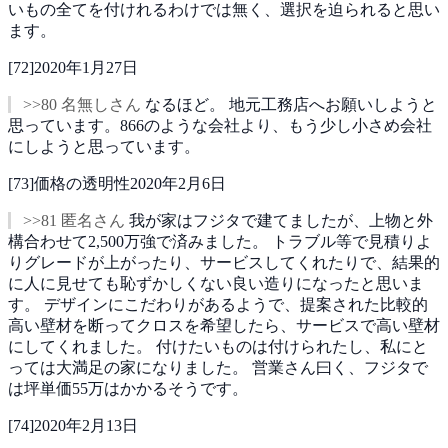
いもの全てを付けれるわけでは無く、選択を迫られると思い
ます。
[
72
]
2020年1月27日
>>80 名無しさん
なるほど。
地元工務店へお願いしようと
思っています。866のような会社より、もう少し小さめ会社
にしようと思っています。
[
73
]
価格の透明性
2020年2月6日
>>81 匿名さん
我が家はフジタで建てましたが、上物と外
構合わせて2,500万強で済みました。
トラブル等で見積りよ
りグレードが上がったり、サービスしてくれたりで、結果的
に人に見せても恥ずかしくない良い造りになったと思いま
す。
デザインにこだわりがあるようで、提案された比較的
高い壁材を断ってクロスを希望したら、サービスで高い壁材
にしてくれました。
付けたいものは付けられたし、私にと
っては大満足の家になりました。
営業さん曰く、フジタで
は坪単価55万はかかるそうです。
[
74
]
2020年2月13日