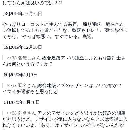
してもらえば良いのでは？？
[
58
]
2019年12月25日
やっぱりローコストに住んでる馬鹿。
煽り運転、煽られた
い運転してる土方か鳶だったな。型落ちセレナ。薬でもやっ
てそう。
やっぱ頭悪い。すぐキレる。底辺。
[
59
]
2019年12月30日
>>38 名無しさん
総合建築アズの独立しまともな設計士さ
んは何という方ですか？
[
60
]
2020年1月9日
>>53 匿名さん
総合建築アズのデザインは
いいですか？
イマイチ過ぎると思うけど
[
61
]
2020年1月10日
>>68 匿名さん
アズのデザインをどう思うかは好みの問題
だと思うけど、デザインが気に入らないならアズは候補に入
れなくていいよ。
あそこはデザインしか売りがないんだか