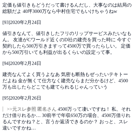
定価も値引きもどうだって書けるんだし、大事なのは結局の
総額だよ
40坪3000万なら中村住宅でもいけちゃうねw
[
93
]
2020年2月24日
値引きなんて、値引きしたフリのリップサービスみたいなも
ん。
友達がCワールド近くのD社の建売を買った時に
今すぐ
契約したら500万引きますって4500万で買ったらしい。
定価
から500万引いても利益が出るくらいの設定って事。
[
94
]
2020年2月24日
建売なんてよく買うよなあ
気密も断熱もぜったいテキトー
だよね
金が無くて仕方なく建売ならまだ分かるけど、4500
万も出したらどこでも建てられるじゃんっていう
[
95
]
2020年2月26日
>>元スレ参照 匿名さん
4500万って凄いですね！
私、それ
だけ借りれるか…
30前半で年収650万の場合、4500万借りれ
るんですかね？と、言うか返済できるのか？
おっと、スレ
違いですかね…