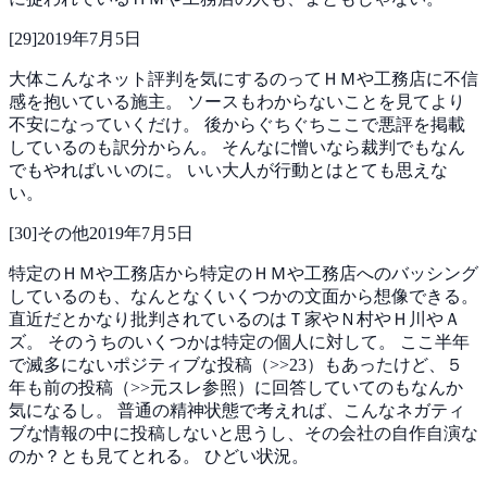
[
29
]
2019年7月5日
大体こんなネット評判を気にするのってＨＭや工務店に不信
感を抱いている施主。
ソースもわからないことを見てより
不安になっていくだけ。
後からぐちぐちここで悪評を掲載
しているのも訳分からん。
そんなに憎いなら裁判でもなん
でもやればいいのに。
いい大人が行動とはとても思えな
い。
[
30
]
その他
2019年7月5日
特定のＨＭや工務店から特定のＨＭや工務店へのバッシング
しているのも、なんとなくいくつかの文面から想像できる。
直近だとかなり批判されているのはＴ家やＮ村やＨ川やＡ
ズ。
そのうちのいくつかは特定の個人に対して。
ここ半年
で滅多にないポジティブな投稿（>>23）もあったけど、５
年も前の投稿（>>元スレ参照）に回答していてのもなんか
気になるし。
普通の精神状態で考えれば、こんなネガティ
ブな情報の中に投稿しないと思うし、その会社の自作自演な
のか？とも見てとれる。
ひどい状況。