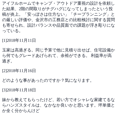
アイフルホームでキャンプ・アウトドア重視の設計を依頼し
た結果、2階の間取りがチグハグになってしまったという投
稿が炎上。「安っぽさは仕方ない」「チープランニング」と
の厳しい評価や、金沢市の工務店との比較検討に関する質問
も寄せられ、設計バランスや品質面での課題が浮き彫りにな
っている。
[
1
]
2018年11月11日
玉家は高過ぎる。同じ予算で他に見積り出せば、住宅設備か
ら何でもグレードあげられて、余裕ができる。
利益率が高
過ぎ。
[
2
]
2018年11月16日
どのような事があったのですか？気になります。
[
3
]
2018年11月18日
妹から教えてもらったけど、若い方でオシャレな家建てるな
らハンズスタイルは、なかなか良いかと思います。坪単価と
か全く分からんけど