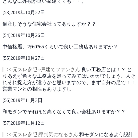
どんなに外観が良い家建てても・・。
[
53
]
2019年10月22日
倒産しそうな住宅会社ってありますか？？
[
54
]
2019年10月26日
中価格層、坪60?65くらいで良い工務店ありますか？
[
55
]
2019年10月27日
>>元スレ参照 e戸建てファンさん
良い工務店とは！？
と
りあえず色々な工務店を巡ってみてはいかがでしょう。人そ
れぞれ捉え方が違うかと思いますので、まず自分の足で！！
営業マンとの相性もありますし。
[
56
]
2019年11月3日
和モダンでそれほど高くなくて良い会社ありますか？？
[
57
]
2019年11月12日
>>元スレ参照 評判気になるさん
和モダンになるよう設計