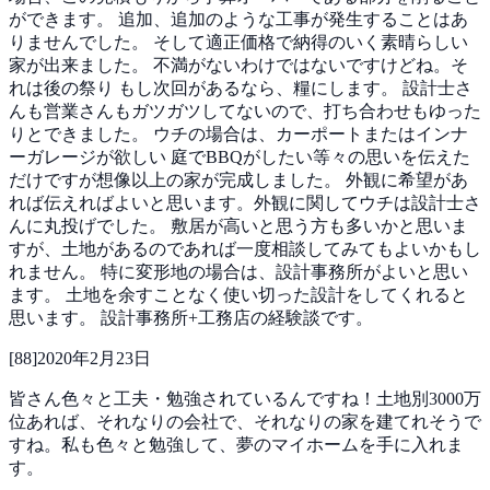
ができます。
追加、追加のような工事が発生することはあ
りませんでした。
そして適正価格で納得のいく素晴らしい
家が出来ました。
不満がないわけではないですけどね。そ
れは後の祭り
もし次回があるなら、糧にします。
設計士さ
んも営業さんもガツガツしてないので、打ち合わせもゆった
りとできました。
ウチの場合は、カーポートまたはインナ
ーガレージが欲しい
庭でBBQがしたい等々の思いを伝えた
だけですが想像以上の家が完成しました。
外観に希望があ
れば伝えればよいと思います。外観に関してウチは設計士さ
んに丸投げでした。
敷居が高いと思う方も多いかと思いま
すが、土地があるのであれば一度相談してみてもよいかもし
れません。
特に変形地の場合は、設計事務所がよいと思い
ます。
土地を余すことなく使い切った設計をしてくれると
思います。
設計事務所+工務店の経験談です。
[
88
]
2020年2月23日
皆さん色々と工夫・勉強されているんですね！土地別3000万
位あれば、それなりの会社で、それなりの家を建てれそうで
すね。私も色々と勉強して、夢のマイホームを手に入れま
す。