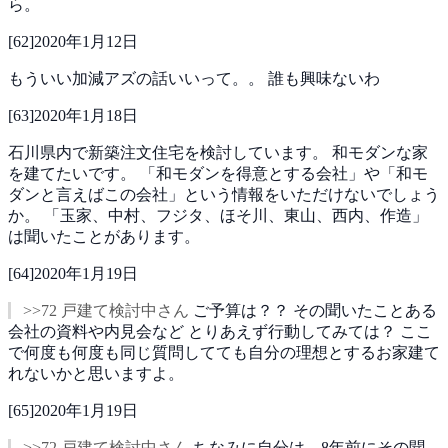
ら。
[
62
]
2020年1月12日
もういい加減アズの話いいって。。
誰も興味ないわ
[
63
]
2020年1月18日
石川県内で新築注文住宅を検討しています。 和モダンな家
を建てたいです。
「和モダンを得意とする会社」や「和モ
ダンと言えばこの会社」という情報をいただけないでしょう
か。
「玉家、中村、フジタ、ほそ川、東山、西内、作造」
は聞いたことがあります。
[
64
]
2020年1月19日
>>72 戸建て検討中さん
ご予算は？？
その聞いたことある
会社の資料や内見会など
とりあえず行動してみては？
ここ
で何度も何度も同じ質問してても自分の理想とするお家建て
れないかと思いますよ。
[
65
]
2020年1月19日
>>72 戸建て検討中さん
ちなみに自分は、8年前にその聞