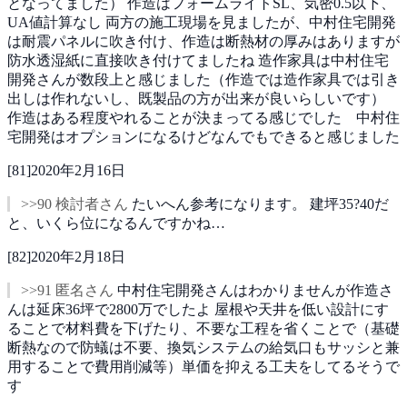
となってました）
作造はフォームライトSL、気密0.5以下、
UA値計算なし
両方の施工現場を見ましたが、中村住宅開発
は耐震パネルに吹き付け、作造は断熱材の厚みはありますが
防水透湿紙に直接吹き付けてましたね
造作家具は中村住宅
開発さんが数段上と感じました（作造では造作家具では引き
出しは作れないし、既製品の方が出来が良いらしいです）
作造はある程度やれることが決まってる感じでした 中村住
宅開発はオプションになるけどなんでもできると感じました
[
81
]
2020年2月16日
>>90 検討者さん
たいへん参考になります。
建坪35?40だ
と、いくら位になるんですかね…
[
82
]
2020年2月18日
>>91 匿名さん
中村住宅開発さんはわかりませんが作造さ
んは延床36坪で2800万でしたよ
屋根や天井を低い設計にす
ることで材料費を下げたり、不要な工程を省くことで（基礎
断熱なので防蟻は不要、換気システムの給気口もサッシと兼
用することで費用削減等）単価を抑える工夫をしてるそうで
す