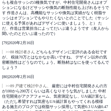
らも複合サッシの3種換気ですが、中村住宅開発さんはオプ
ションになるけどサッシや換気の断熱性能も上げれるそうで
す
作造さんは、高機能なサッシや換気は実績がなく樹脂サ
ッシはオプションでもやりたくないとのことでした（サッシ
に使える予算があればデザインに使いましょう、と）
た
だ、作造は営業担当によってだいぶ違うようです（友人から
聞いたのとだいぶ違ったので）
[
79
]
2020年2月16日
>>88 検討者さん
どちらもデザインに定評のある会社です
が、
税抜70万とはなかなか高いですね。
デザイン以外の気
密断熱性はどうなのでしょう。断熱材はなにを使ってるんで
しょう？
[
80
]
2020年2月16日
>>89 戸建て検討中さん、
厳密には中村住宅開発さんの方
が100から200万くらいは高くなりそうな気がしました
中村
住宅開発がアクアフォーム、気密測定なし、UA値計算なし
（ただし希望すれば気密もUA値計算もやってくれる模様
ある施主のブログでは樹脂サッシ採用して気密0.3 UA値0.47