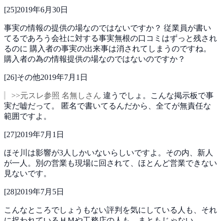
[
25
]
2019年6月30日
事実の情報の提供の場なのではないですか？
従業員が書い
てるであろう会社に対する事実無根の口コミはずっと残され
るのに
購入者の事実の出来事は消されてしまうのですね。
購入者の為の情報提供の場なのではないのですか？
[
26
]
その他
2019年7月1日
>>元スレ参照 名無しさん
違うでしょ。こんな掲示板で事
実だ嘘だって。
匿名で書いてるんだから、全てが無責任な
範囲ですよ。
[
27
]
2019年7月1日
ほそ川は影響が3人しかいないらしいですよ。その内、新人
が一人。別の営業も現場に回されて、ほとんど営業できない
見ないです。
[
28
]
2019年7月5日
こんなところでしょうもない評判を気にしている人も、それ
に捉われているＨＭや工務店の人も、まともじゃない。