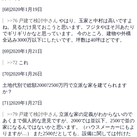
[
68
]
2020年1月19日
>>76 戸建て検討中さん
やはり、玉家と中村は高いですよ
ね。見るだけ見ておこうと思います。フジタやほそ川あたり
でギリギリかなと思っています。
今のところ、建物や外構
全込み3000万以下にしたいです。坪数は40坪ほどです。
[
69
]
2020年1月21日
>>72
これ
[
70
]
2020年1月26日
土地代別で総額2000?2500万円で立派な家を建てられます
か？
[
71
]
2020年1月27日
>>79 戸建て検討中さん
立派な家の定義がわからないので
あくまで個人的な意見ですが、2000では並以下、2500で並の
家になるんではないかと思います。（ハウスメーカーにもよ
りますが…）
また2500だとしても、設備に関しては付けた