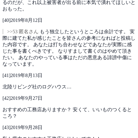
るのだが、これ以上被害者が出る前に本気で潰れてほしいと
おもった。
[
40
]
2019年8月12日
>>53 匿名さん
もう独立したというところは余計です。
実
際に建てた私が感じたことを皆さんの参考になればと投稿し
た内容です。
あなたは打ち合わせなどであなたが実際に感
じた事を書くべきです。
なりすまして書くのはやめて頂き
たい。
あなたのやっている事はただの悪意ある誹謗中傷に
なっています。
[
41
]
2019年8月13日
北陸リビング社のログハウス…
[
42
]
2019年9月27日
おすすめの工務店ありますか？
安くて、いいものつくると
ころ？
[
43
]
2019年9月28日