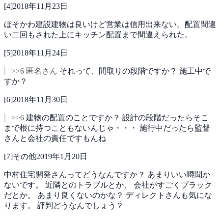
[
4
]
2018年11月23日
ほそかわ建設建物は良いけど営業は信用出来ない。配置間違
い二回もされた上にキッチン配置まで間違えられた。
[
5
]
2018年11月24日
>>6 匿名さん
それって、間取りの段階ですか？
施工中で
すか？
[
6
]
2018年11月30日
>>6
建物の配置のことですか？
設計の段階だったらそこ
まで根に持つこともないんじゃ・・・
施行中だったら監督
さんと会社の責任ですもんね
[
7
]
その他
2019年1月20日
中村住宅開発さんってどうなんですか？
あまりいい噂聞か
ないです。
近隣とのトラブルとか、
会社がすごくブラック
だとか。
あまり良くないのかな？
ディレクトさんも気にな
ります。
評判どうなんでしょう？