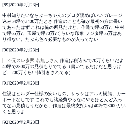
[
89
]
2020年2月23日
中村知りたいならぶーちゃんのブログ読めばいい
ガレージ
込み54坪で3400万だとさ
作造のことも確か最初の方に書い
てあったはず
これは俺の所見だけど、作造で坪60万?、中村
で坪65万?、玉屋で坪70万?くらいな印象
フジタ坪55万はあ
り得ない。たぶん色々必要なものが入ってない
[
90
]
2020年2月23日
>>元スレ参照 名無しさん
作造は税込みで70万くらいだよ
40坪で2800万の見積もりでてる（書いてるだけだと思うけ
ど、200万くらい値引きされてる）
[
91
]
2020年2月23日
住設はビルダー仕様の安いもの、サッシはアルミ樹脂、カー
ポートなしです
これでも諸経費やらなにやらほとんど入っ
てない見積もりだから、作造は最終支払いは40坪で3000万い
くと思うよ
[
92
]
2020年2月23日