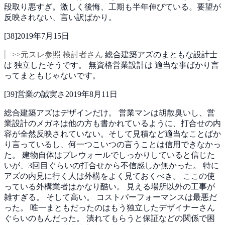
段取り悪すぎ。激しく後悔、工期も半年伸びている。要望が
反映されない、言い訳ばかり。
[
38
]
2019年7月15日
>>元スレ参照 検討者さん
総合建築アズのまともな設計士
は
独立したそうです。
無資格営業設計は
適当な事ばかり言
ってまともじゃないです。
[
39
]
営業の誠実さ
2019年8月11日
総合建築アズはデザインだけ。
営業マンは胡散臭いし、営
業設計のメガネは他の方も書かれているように、打合せの内
容が全然反映されていない。そして見積など適当なことばか
り言っているし、何一つこいつの言うことは信用できなかっ
た。
建物自体はプレウォールでしっかりしていると信じた
いが、3回目ぐらいの打合せから不信感しか無かった。
特に
アズの内見に行く人は外構をよく見ておくべき。
ここの使
っている外構業者はかなり酷い。
見える場所以外の工事が
雑すぎる。
そして高い。
コストパーフォーマンスは最悪だ
った。
唯一まともだったのはもう独立したデザイナーさん
ぐらいのもんだった。
潰れてもらうと保証などの関係で困