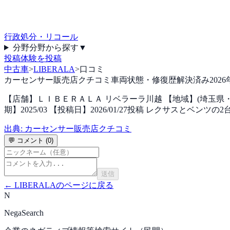
行政処分・リコール
分野
分野から探す
▼
投稿
体験を投稿
中古車
>
LIBERALA
>
口コミ
カーセンサー販売店クチコミ
車両状態・修復歴
解決済み
202
【店舗】ＬＩＢＥＲＡＬＡ リベラーラ川越 【地域】(埼玉県・川越市
期】2025/03 【投稿日】2026/01/27投稿 レクサ
出典:
カーセンサー販売店クチコミ
💬 コメント (
0
)
送信
←
LIBERALA
のページに戻る
N
NegaSearch