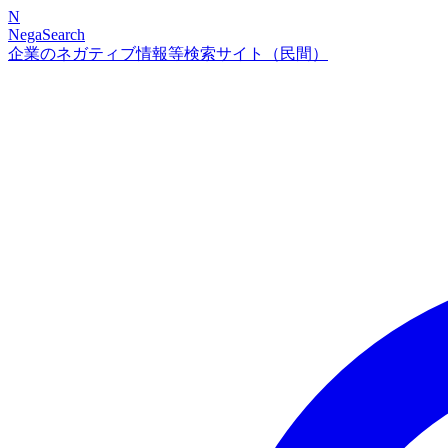
N
NegaSearch
企業のネガティブ情報等検索サイト（民間）