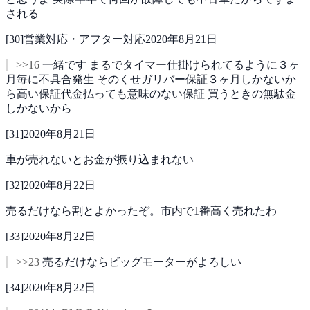
される
[
30
]
営業対応・アフター対応
2020年8月21日
>>16
一緒です
まるでタイマー仕掛けられてるように３ヶ
月毎に不具合発生
そのくせガリバー保証３ヶ月しかないか
ら高い保証代金払っても意味のない保証
買うときの無駄金
しかないから
[
31
]
2020年8月21日
車が売れないとお金が振り込まれない
[
32
]
2020年8月22日
売るだけなら割とよかったぞ。市内で1番高く売れたわ
[
33
]
2020年8月22日
>>23
売るだけならビッグモーターがよろしい
[
34
]
2020年8月22日