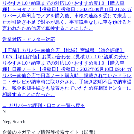
りやすさ1.0 / 納車までの対応1.0 / おすすめ度1.0 【購入車
種】トヨタノア 【投稿日】投稿日：2022年09月11日 21:58 ガ
リバー大牟田店でノアを購入後、車検の連絡を受けて来店し
たが引継ぎ不足で対応が悪く、事前説明なしに車を預けると
言われたため他店で車検することにした。
営業対応・アフター対応
【店舗】ガリバー南仙台店 【地域】宮城県 【総合評価】
1.0/5 【項目評価】お問い合わせ（見積り）1.0 / 説明の分か
りやすさ1.0 / 納車までの対応1.0 / おすすめ度1.0 【購入車
種】日産ノート 【投稿日】投稿日：2022年05月10日 09:44 ガ
リバー南仙台店で日産ノート購入時、掲載されていたドラレ
コ・テレビが納車時に取り外され、手続き説明不足で納車遅
れ、税金返却手続きも放置されていたため客相談センターに
相談することになった。
←
ガリバー
の評判・口コミ一覧へ戻る
N
NegaSearch
企業のネガティブ情報等検索サイト（民間）