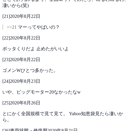
凄いから(笑)
[
21
]
2020年8月22日
>>21
マーってやばいの？
[
22
]
2020年8月22日
ボッタくりだよ
止めたがいいよ
[
23
]
2020年8月22日
ゴメンWひとつ多かった。
[
24
]
2020年8月23日
いや、ビッグモーター20なかったなw
[
25
]
2020年8月26日
とにかく全国規模で見て見て。
Yahoo知恵袋見たら凄いか
ら。
[
26
]
車両状態・修復歴
2020年8月21日