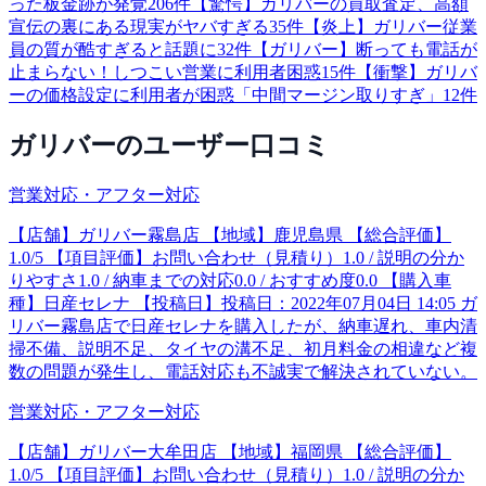
った板金跡が発覚
206
件
【驚愕】ガリバーの買取査定、高額
宣伝の裏にある現実がヤバすぎる
35
件
【炎上】ガリバー従業
員の質が酷すぎると話題に
32
件
【ガリバー】断っても電話が
止まらない！しつこい営業に利用者困惑
15
件
【衝撃】ガリバ
ーの価格設定に利用者が困惑「中間マージン取りすぎ」
12
件
ガリバー
のユーザー口コミ
営業対応・アフター対応
【店舗】ガリバー霧島店 【地域】鹿児島県 【総合評価】
1.0/5 【項目評価】お問い合わせ（見積り）1.0 / 説明の分か
りやすさ1.0 / 納車までの対応0.0 / おすすめ度0.0 【購入車
種】日産セレナ 【投稿日】投稿日：2022年07月04日 14:05 ガ
リバー霧島店で日産セレナを購入したが、納車遅れ、車内清
掃不備、説明不足、タイヤの溝不足、初月料金の相違など複
数の問題が発生し、電話対応も不誠実で解決されていない。
営業対応・アフター対応
【店舗】ガリバー大牟田店 【地域】福岡県 【総合評価】
1.0/5 【項目評価】お問い合わせ（見積り）1.0 / 説明の分か