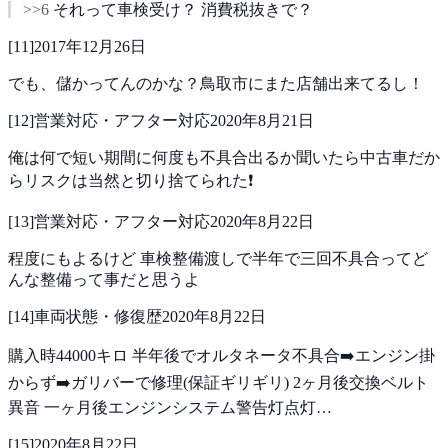
>>6
それって車検受け？ 消費税抜きで？
[
11
]
2017年12月26日
でも、儲かってんのかな？鳥取市にまた店舗出来てるし！
[
12
]
営業対応・アフター対応
2020年8月21日
俺は何で短い期間に何度も不具合出るか聞いたら中古車だか
らリスクは当然と切り捨てられた❗
[
13
]
営業対応・アフター対応
2020年8月22日
程度にもよるけど
車検整備渡しで半年で三回不具合ってど
んな整備って事だと思うよ
[
14
]
車両状態・修復歴
2020年8月22日
購入時44000キロ
半年後でオルタネータ不具合➡️エンジン掛
からず➡️ガリバーで修理(保証ギリギリ)
2ヶ月後交換ベルト
異音
一ヶ月後エンジンシステム警告灯点灯…
[
15
]
2020年8月22日