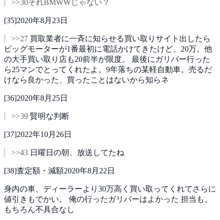
>>30それBMWWじゃない？
[
35
]
2020年8月23日
>>27
買取業者に一斉に知らせる買い取りサイト出したら
ビッグモーターが1番最初に電話かけてきたけど、20万。他
の大手買い取り店も20前半が限度。
最後にガリバー行った
ら25マンでとってくれたよ。9年落ちの某軽自動車。売るだ
けなら良かった、買ったことはないから知らネ
[
36
]
2020年8月25日
>>39
賢明な判断
[
37
]
2022年10月26日
>>43
日曜日の朝、放送してたね
[
38
]
査定額・減額
2020年8月22日
身内の車、ディーラーより30万高く買い取ってくれてさらに
値引きもでかい。
俺の行ったガリバーはよかった
担当も。
もちろん不具合なし