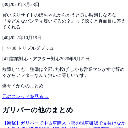
[
39
]
2020年8月23日
買い取りサイトの姉ちゃんからかうと良い暇潰しなるな
『今どんなパンティ履いてるの？』って聴くと真面目に答え
てくれる
[
40
]
2022年10月19日
>>38
トリプルダブリュー
[
41
]
営業対応・アフター対応
2020年8月21日
故障しても 整備は全部､丸投げ
しかも営業マンがすぐ辞め
るからアフターなんて無いに等しいです。
爆サイ
からのまとめ
元のスレッドを見る →
ガリバー
の他のまとめ
【衝撃】ガリバーで中古車購入→夜の現車確認で見抜けなか