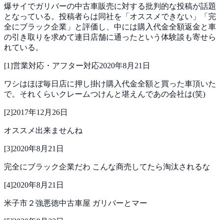
爆サイでガリバーの中古車販売に対する批判的な投稿が話題
となっている。投稿者らは同社を「オススメできない」「完
全にブラック企業」と評価し、中には購入代金全額返金と車
の引き取りを求めて連日店舗に通ったという体験談も寄せら
れている。
[
1
]
営業対応・アフター対応
2020年8月21日
ワシはほぼ毎日店に押し掛け購入代金全額と買った車頂いた
で。それくらいクレームつけんと堪えんであの会社は(笑)
[
2
]
2017年12月26日
オススメ出来ませんね
[
3
]
2020年8月21日
完全にブラック企業だわ
こんな商売してたら淘汰されるな
[
4
]
2020年8月21日
米子市２強悪徳中古車屋
ガリバーとマー