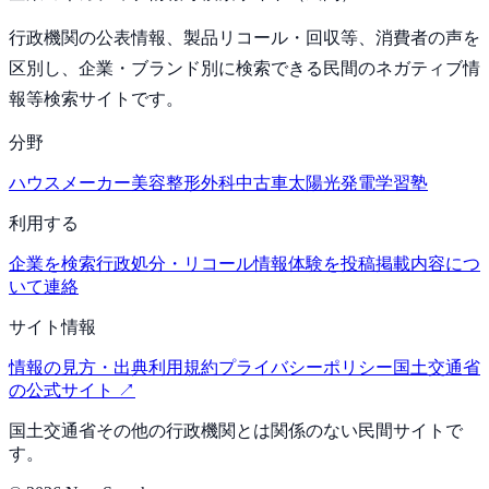
行政機関の公表情報、製品リコール・回収等、消費者の声を
区別し、企業・ブランド別に検索できる民間のネガティブ情
報等検索サイトです。
分野
ハウスメーカー
美容整形外科
中古車
太陽光発電
学習塾
利用する
企業を検索
行政処分・リコール情報
体験を投稿
掲載内容につ
いて連絡
サイト情報
情報の見方・出典
利用規約
プライバシーポリシー
国土交通省
の公式サイト ↗
国土交通省その他の行政機関とは関係のない民間サイトで
す。