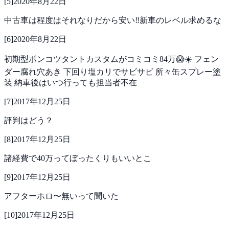
[
5
]
2020年8月22日
中古車は程度はそれなりだから安い‼新車のレベル求めるな
[
6
]
2020年8月22日
初期型ポンコツタントカスタムがコミコミ84万😱☀️
フェン
ダー腐れ穴あき
下回り塩カリでサビサビ
所々缶スプレー塗
装
納車後はいつ行っても担当者不在
[
7
]
2017年12月25日
評判はどう？
[
8
]
2017年12月25日
諸経費で40万ってぼったくりもいいとこ
[
9
]
2017年12月25日
アフターホロ〜無いって聞いた
[
10
]
2017年12月25日