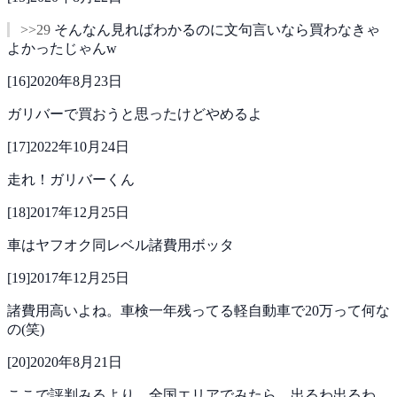
>>29
そんなん見ればわかるのに文句言いなら買わなきゃ
よかったじゃんw
[
16
]
2020年8月23日
ガリバーで買おうと思ったけどやめるよ
[
17
]
2022年10月24日
走れ！ガリバーくん
[
18
]
2017年12月25日
車はヤフオク同レベル諸費用ボッタ
[
19
]
2017年12月25日
諸費用高いよね。車検一年残ってる軽自動車で20万って何な
の(笑)
[
20
]
2020年8月21日
ここで評判みるより、全国エリアでみたら、出るわ出るわ、