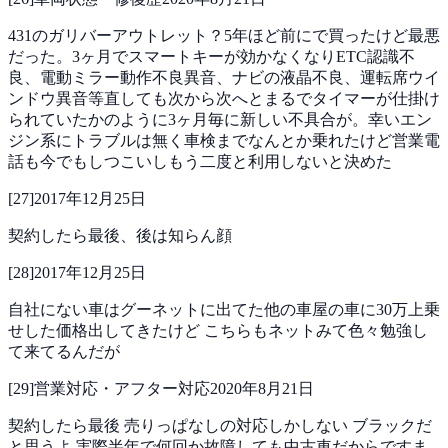
431のガリバーアウトレット？5年ほど前にで買ったけど最悪
だった。3ヶ月でスマートキーが効かなくなりETC認識不
良、電動ミラー動作不良異音、ナビの液晶不良、運転席ウイ
ンドウ異音等直しても次から次へとまるでタイマーが仕掛け
られていたかのように3ヶ月毎に新しい不具合が。幸いエン
ジン系にトラブルは無く車検までなんとか乗れたけど営業電
話も今でもしつこいしもう二度と利用しないと決めた
[
27
]
2017年12月25日
契約したら最後、後は知らん顔
[
28
]
2017年12月25日
自社にない車はグーネットに出てた他の車屋の車に30万上乗
せした価格出してきたけど こちらもネットみて色々勉強し
て来てるんだが
[
29
]
営業対応・アフター対応
2020年8月21日
契約したら最後
売りっぱなしの対応しかしない
ブラックだ
と思うよ
実際半年で何回か故障しても中古車だからですま