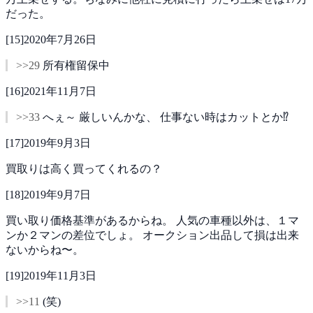
だった。
[
15
]
2020年7月26日
>>29
所有権留保中
[
16
]
2021年11月7日
>>33
へぇ～
厳しいんかな、
仕事ない時はカットとか⁉️
[
17
]
2019年9月3日
買取りは高く買ってくれるの？
[
18
]
2019年9月7日
買い取り価格基準があるからね。
人気の車種以外は、１マ
ンか２マンの差位でしょ。
オークション出品して損は出来
ないからね〜。
[
19
]
2019年11月3日
>>11
(笑)