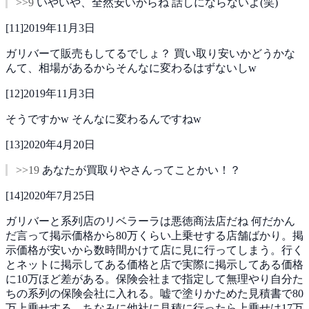
>>9
いやいや、全然安いからね
話しにならないよ(笑)
[
11
]
2019年11月3日
ガリバーて販売もしてるでしょ？
買い取り安いかどうかな
んて、相場があるからそんなに変わるはずないしw
[
12
]
2019年11月3日
そうですかw
そんなに変わるんですねw
[
13
]
2020年4月20日
>>19
あなたが買取りやさんってことかい！？
[
14
]
2020年7月25日
ガリバーと系列店のリベラーラは悪徳商法店だね
何だかん
だ言って掲示価格から80万くらい上乗せする店舗ばかり。掲
示価格が安いから数時間かけて店に見に行ってしまう。行く
とネットに掲示してある価格と店で実際に掲示してある価格
に10万ほど差がある。保険会社まで指定して無理やり自分た
ちの系列の保険会社に入れる。嘘で塗りかためた見積書で80
万上乗せする。ちなみに他社に見積に行ったら上乗せは17万