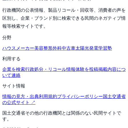
行政機関の公表情報、製品リコール・回収等、消費者の声を
区別し、企業・ブランド別に検索できる民間のネガティブ情
報等検索サイトです。
分野
ハウスメーカー
美容整形外科
中古車
太陽光発電
学習塾
利用する
企業を検索
行政処分・リコール情報
体験を投稿
掲載内容につ
いて連絡
サイト情報
情報の見方・出典
利用規約
プライバシーポリシー
国土交通省
の公式サイト ↗
国土交通省その他の行政機関とは関係のない民間サイトで
す。