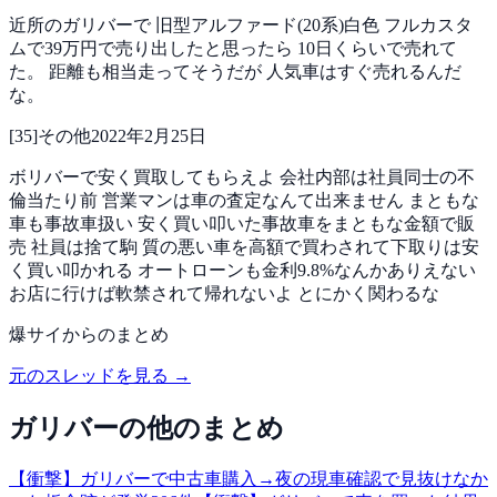
近所のガリバーで
旧型アルファード(20系)白色
フルカスタ
ムで39万円で売り出したと思ったら
10日くらいで売れて
た。
距離も相当走ってそうだが
人気車はすぐ売れるんだ
な。
[
35
]
その他
2022年2月25日
ボリバーで安く買取してもらえよ
会社内部は社員同士の不
倫当たり前
営業マンは車の査定なんて出来ません
まともな
車も事故車扱い
安く買い叩いた事故車をまともな金額で販
売
社員は捨て駒
質の悪い車を高額で買わされて下取りは安
く買い叩かれる
オートローンも金利9.8%なんかありえない
お店に行けば軟禁されて帰れないよ
とにかく関わるな
爆サイ
からのまとめ
元のスレッドを見る →
ガリバー
の他のまとめ
【衝撃】ガリバーで中古車購入→夜の現車確認で見抜けなか