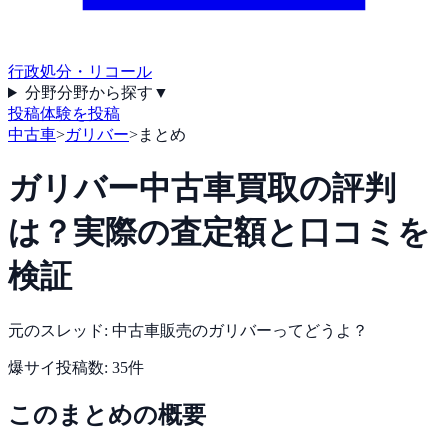
行政処分・リコール
分野
分野から探す
▼
投稿
体験を投稿
中古車
>
ガリバー
>
まとめ
ガリバー中古車買取の評判
は？実際の査定額と口コミを
検証
元のスレッド:
中古車販売のガリバーってどうよ？
爆サイ
投稿数:
35
件
このまとめの概要