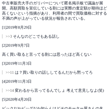
中古車販売大手のガリバーについて匿名掲示板で議論が展
開。高額買取を宣伝している割には実際の査定額が期待ほど
高くないという指摘があり、利用者の間で買取価格に対する
不満の声が上がっている状況が報告されている。
[
1
]
2019年8月29日
>>3
そんなのどこでもある話し
[
2
]
2019年9月7日
高く買い取ると言ってる割には思ったほど高くない
[
3
]
2019年11月3日
>>11
は？買い取りの話ししてるんだから黙ってろ
[
4
]
2019年11月3日
>>14
変わるから言ってるんでしょ
考えて意見しなよ(笑)
[
5
]
2020年4月20日
ビックだかビッグだか知らんけどそのモーター屋さんの名