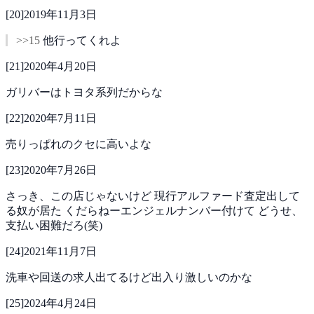
[
20
]
2019年11月3日
>>15
他行ってくれよ
[
21
]
2020年4月20日
ガリバーはトヨタ系列だからな
[
22
]
2020年7月11日
売りっぱれのクセに高いよな
[
23
]
2020年7月26日
さっき、この店じゃないけど
現行アルファード査定出して
る奴が居た
くだらねーエンジェルナンバー付けて
どうせ、
支払い困難だろ(笑)
[
24
]
2021年11月7日
洗車や回送の求人出てるけど出入り激しいのかな
[
25
]
2024年4月24日