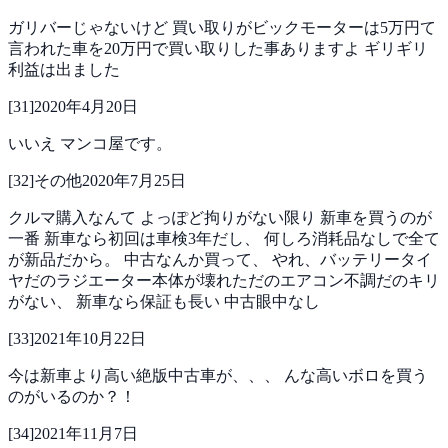
ガリバーじゃないけど
買い取りがビックモーターは5万円て
言われた車を20万円で買い取りした事ありますよ
ギリギリ
利益は出ました
[
31
]
2020年4月20日
いいえ マンコ屋です。
[
32
]
その他
2020年7月25日
クルマ購入なんて
よっぽど拘りがない限り
新車を買うのが
一番
新車なら初回は車検3年だし、
何しろ消耗品なしで全て
が新品だから。
中古なんか買って、
やれ、バッテリータイ
ヤだのラジエーター本体が壊れただのエアコン不調だのキリ
がない、
新車なら保証も長い
中古眼中なし
[
33
]
2021年10月22日
今は新車より高い絶版中古車が、、、
んな高いボロを買う
のがいるのか？！
[
34
]
2021年11月7日