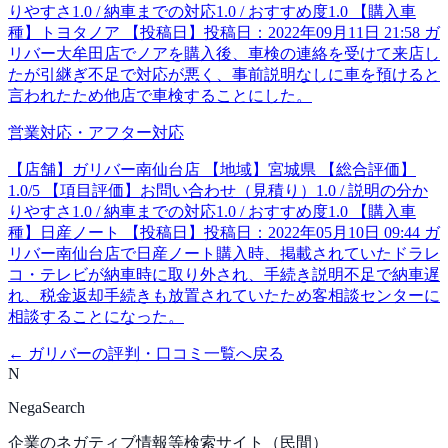
りやすさ1.0 / 納車までの対応1.0 / おすすめ度1.0 【購入車
種】トヨタノア 【投稿日】投稿日：2022年09月11日 21:58 ガ
リバー大牟田店でノアを購入後、車検の連絡を受けて来店し
たが引継ぎ不足で対応が悪く、事前説明なしに車を預けると
言われたため他店で車検することにした。
営業対応・アフター対応
【店舗】ガリバー南仙台店 【地域】宮城県 【総合評価】
1.0/5 【項目評価】お問い合わせ（見積り）1.0 / 説明の分か
りやすさ1.0 / 納車までの対応1.0 / おすすめ度1.0 【購入車
種】日産ノート 【投稿日】投稿日：2022年05月10日 09:44 ガ
リバー南仙台店で日産ノート購入時、掲載されていたドラレ
コ・テレビが納車時に取り外され、手続き説明不足で納車遅
れ、税金返却手続きも放置されていたため客相談センターに
相談することになった。
←
ガリバー
の評判・口コミ一覧へ戻る
N
NegaSearch
企業のネガティブ情報等検索サイト（民間）