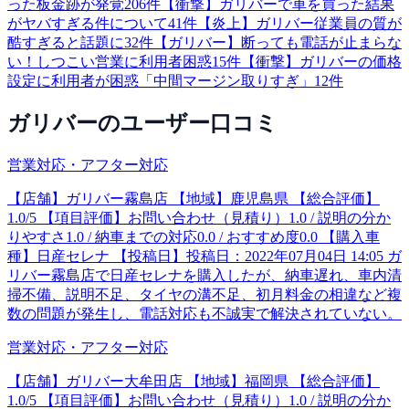
った板金跡が発覚
206
件
【衝撃】ガリバーで車を買った結果
がヤバすぎる件について
41
件
【炎上】ガリバー従業員の質が
酷すぎると話題に
32
件
【ガリバー】断っても電話が止まらな
い！しつこい営業に利用者困惑
15
件
【衝撃】ガリバーの価格
設定に利用者が困惑「中間マージン取りすぎ」
12
件
ガリバー
のユーザー口コミ
営業対応・アフター対応
【店舗】ガリバー霧島店 【地域】鹿児島県 【総合評価】
1.0/5 【項目評価】お問い合わせ（見積り）1.0 / 説明の分か
りやすさ1.0 / 納車までの対応0.0 / おすすめ度0.0 【購入車
種】日産セレナ 【投稿日】投稿日：2022年07月04日 14:05 ガ
リバー霧島店で日産セレナを購入したが、納車遅れ、車内清
掃不備、説明不足、タイヤの溝不足、初月料金の相違など複
数の問題が発生し、電話対応も不誠実で解決されていない。
営業対応・アフター対応
【店舗】ガリバー大牟田店 【地域】福岡県 【総合評価】
1.0/5 【項目評価】お問い合わせ（見積り）1.0 / 説明の分か