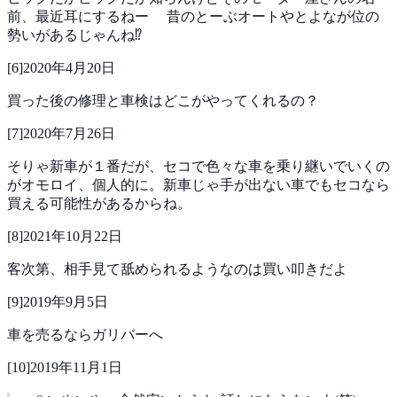
前、最近耳にするねー
昔のとーぶオートやとよなが位の
勢いがあるじゃんね⁉
[
6
]
2020年4月20日
買った後の修理と車検はどこがやってくれるの？
[
7
]
2020年7月26日
そりゃ新車が１番だが、セコで色々な車を乗り継いでいくの
がオモロイ、個人的に。新車じゃ手が出ない車でもセコなら
買える可能性があるからね。
[
8
]
2021年10月22日
客次第、相手見て舐められるようなのは買い叩きだよ
[
9
]
2019年9月5日
車を売るならガリバーへ
[
10
]
2019年11月1日