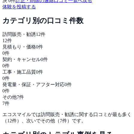
決
0
件
訂正・削除の連絡
口コミ一覧へ戻る
体験を投稿する
カテゴリ別の口コミ件数
訪問販売・勧誘
12
件
12
件
見積もり・価格
0
件
0
件
契約・キャンセル
0
件
0
件
工事・施工品質
0
件
0
件
発電量・保証・アフター対応
0
件
0
件
その他
7
件
7
件
エコスマイル
では
訪問販売・勧誘
に関する口コミが最も多く
（
12
件）、次いで
その他
（
7
件）です。