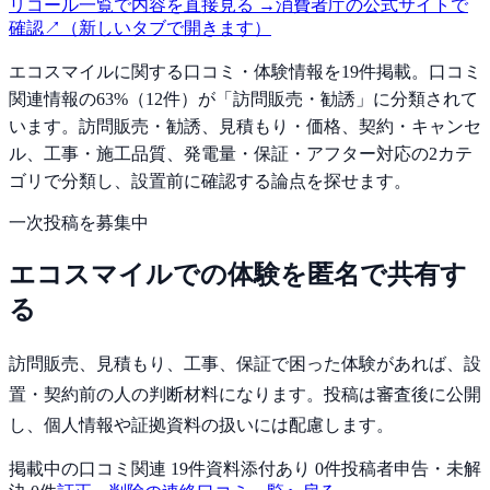
リコール一覧で内容を直接見る
→
消費者庁の公式サイトで
確認
↗
（新しいタブで開きます）
エコスマイル
に関する口コミ・体験情報を
19
件掲載。
口コミ
関連情報の
63
%（
12
件）が「
訪問販売・勧誘
」に分類されて
います。
訪問販売・勧誘、見積もり・価格、契約・キャンセ
ル、工事・施工品質、発電量・保証・アフター対応の
2
カテ
ゴリで分類し、設置前に確認する論点を探せます。
一次投稿を募集中
エコスマイル
での体験を匿名で共有す
る
訪問販売、見積もり、工事、保証で困った体験
があれば、
設
置・契約前の人
の判断材料になります。投稿は審査後に公開
し、個人情報や証拠資料の扱いには配慮します。
掲載中の口コミ関連
19
件
資料添付あり
0
件
投稿者申告・未解