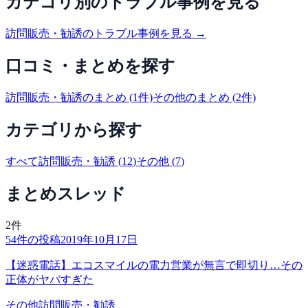
カテゴリ別のトラブル事例を見る
訪問販売・勧誘
のトラブル事例を見る →
口コミ・まとめを探す
訪問販売・勧誘
のまとめ (
1
件)
その他
のまとめ (
2
件)
カテゴリから探す
すべて
訪問販売・勧誘
(
12
)
その他
(
7
)
まとめスレッド
2
件
54
件の投稿
2019年10月17日
【迷惑電話】エコスマイルの電力営業が無言で即切り…その
正体がヤバすぎた
その他
訪問販売・勧誘