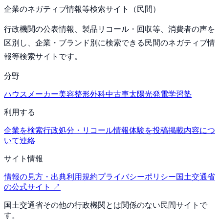
企業のネガティブ情報等検索サイト（民間）
行政機関の公表情報、製品リコール・回収等、消費者の声を
区別し、企業・ブランド別に検索できる民間のネガティブ情
報等検索サイトです。
分野
ハウスメーカー
美容整形外科
中古車
太陽光発電
学習塾
利用する
企業を検索
行政処分・リコール情報
体験を投稿
掲載内容につ
いて連絡
サイト情報
情報の見方・出典
利用規約
プライバシーポリシー
国土交通省
の公式サイト ↗
国土交通省その他の行政機関とは関係のない民間サイトで
す。