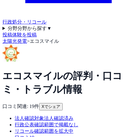
行政処分・リコール
分野
分野から探す
▼
投稿
体験を投稿
太陽光発電
>
エコスマイル
エコスマイル
の評判・口コ
ミ・トラブル情報
口コミ関連:
19
件
Xでシェア
法人確認
対象法人確認済み
行政公表
確認範囲で掲載なし
リコール
確認範囲を拡大中