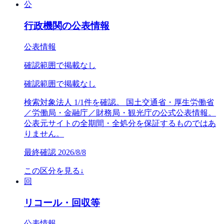
公
行政機関の公表情報
公表情報
確認範囲で掲載なし
確認範囲で掲載なし
検索対象法人 1/1件を確認。 国土交通省・厚生労働省
／労働局・金融庁／財務局・観光庁の公式公表情報。
公表元サイトの全期間・全処分を保証するものではあ
りません。
最終確認
2026/8/8
この区分を見る
↓
回
リコール・回収等
公表情報