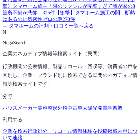
撃】タマホーム施主「隣のリクシルが完璧すぎて我が家の8
箇所不備が悲惨…
325
件
【衝撃】タマホーム施工の闇…断熱
はあるのに気密性ゼロの謎
270
件
←
タマホーム
の評判・口コミ一覧へ戻る
N
NegaSearch
企業のネガティブ情報等検索サイト（民間）
行政機関の公表情報、製品リコール・回収等、消費者の声を
区別し、企業・ブランド別に検索できる民間のネガティブ情
報等検索サイトです。
分野
ハウスメーカー
美容整形外科
中古車
太陽光発電
学習塾
利用する
企業を検索
行政処分・リコール情報
体験を投稿
掲載内容につ
いて連絡