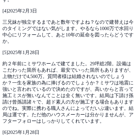
[
4
]
2025年2月3日
三兄妹が独立するまであと数年ですよね？なので建替えは今
のタイミングではない気がします。やるなら1000万で水回り
中心にリフォームして、あと10年の延命を図ったらどうです
か。
[
5
]
2025年1月28日
約２年前にミサワホームで建てました。29坪総2階。設備は
こだわった箇所もあれば、最安でいった箇所もありますが、
上物だけで4,500万。質問者様は結婚されないのでしょう
か？一生を家族の為に捧げるのでしょうか？ミサワは地震に
強いと言われているので決めたのですが、高いからと言って
施工ミスが無いなんてことは全く無いです。結局は下請け孫
請け曾孫請諸々で、超ド素人の方が施工する場合もあります
のでね。実際に携わる職人さんによってだいぶ違います。結
局は運です。ただ他のハウスメーカーは分かりませんが、ア
フターフォローはしっかりしてくれています。
[
6
]
2025年1月28日