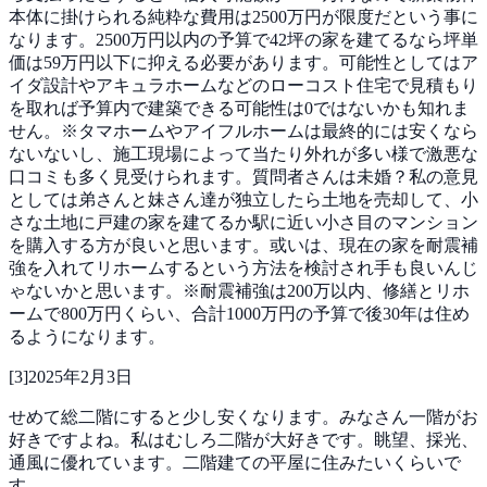
本体に掛けられる純粋な費用は2500万円が限度だという事に
なります。2500万円以内の予算で42坪の家を建てるなら坪単
価は59万円以下に抑える必要があります。可能性としてはア
イダ設計やアキュラホームなどのローコスト住宅で見積もり
を取れば予算内で建築できる可能性は0ではないかも知れま
せん。※タマホームやアイフルホームは最終的には安くなら
ないないし、施工現場によって当たり外れが多い様で激悪な
口コミも多く見受けられます。質問者さんは未婚？私の意見
としては弟さんと妹さん達が独立したら土地を売却して、小
さな土地に戸建の家を建てるか駅に近い小さ目のマンション
を購入する方が良いと思います。或いは、現在の家を耐震補
強を入れてリホームするという方法を検討され手も良いんじ
ゃないかと思います。※耐震補強は200万以内、修繕とリホ
ームで800万円くらい、合計1000万円の予算で後30年は住め
るようになります。
[
3
]
2025年2月3日
せめて総二階にすると少し安くなります。みなさん一階がお
好きですよね。私はむしろ二階が大好きです。眺望、採光、
通風に優れています。二階建ての平屋に住みたいくらいで
す。