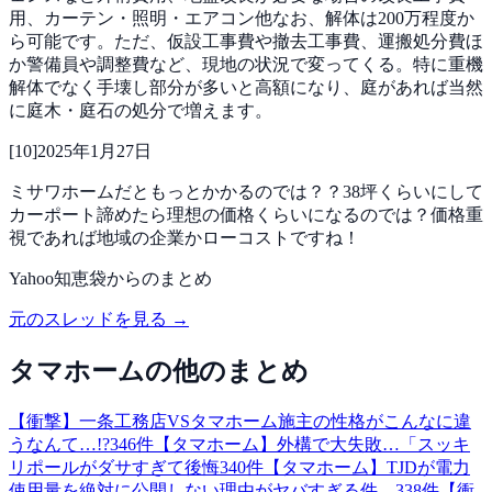
用、カーテン・照明・エアコン他なお、解体は200万程度か
ら可能です。ただ、仮設工事費や撤去工事費、運搬処分費ほ
か警備員や調整費など、現地の状況で変ってくる。特に重機
解体でなく手壊し部分が多いと高額になり、庭があれば当然
に庭木・庭石の処分で増えます。
[
10
]
2025年1月27日
ミサワホームだともっとかかるのでは？？38坪くらいにして
カーポート諦めたら理想の価格くらいになるのでは？価格重
視であれば地域の企業かローコストですね！
Yahoo知恵袋
からのまとめ
元のスレッドを見る →
タマホーム
の他のまとめ
【衝撃】一条工務店VSタマホーム施主の性格がこんなに違
うなんて…!?
346
件
【タマホーム】外構で大失敗…「スッキ
リポールがダサすぎて後悔
340
件
【タマホーム】TJDが電力
使用量を絶対に公開しない理由がヤバすぎる件…
338
件
【衝