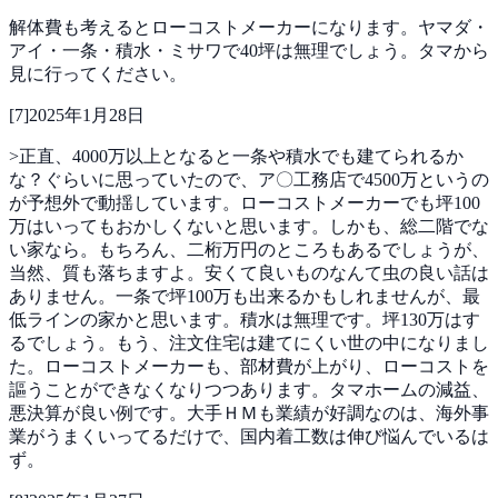
解体費も考えるとローコストメーカーになります。ヤマダ・
アイ・一条・積水・ミサワで40坪は無理でしょう。タマから
見に行ってください。
[
7
]
2025年1月28日
>正直、4000万以上となると一条や積水でも建てられるか
な？ぐらいに思っていたので、ア〇工務店で4500万というの
が予想外で動揺しています。ローコストメーカーでも坪100
万はいってもおかしくないと思います。しかも、総二階でな
い家なら。もちろん、二桁万円のところもあるでしょうが、
当然、質も落ちますよ。安くて良いものなんて虫の良い話は
ありません。一条で坪100万も出来るかもしれませんが、最
低ラインの家かと思います。積水は無理です。坪130万はす
るでしょう。もう、注文住宅は建てにくい世の中になりまし
た。ローコストメーカーも、部材費が上がり、ローコストを
謳うことができなくなりつつあります。タマホームの減益、
悪決算が良い例です。大手ＨＭも業績が好調なのは、海外事
業がうまくいってるだけで、国内着工数は伸び悩んでいるは
ず。