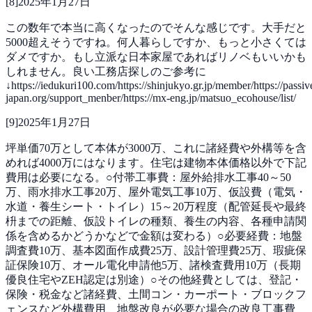
[
8
]
2025年1月27日
この数年で本当に高くなったのでそんな感じです。大手だと
5000超えそうですね。何人暮らしですか、もっと小さくては
ダメですか。もし立派な日本家屋であればリノベもいいかも
しれません。良い工務店探しのご参考に
↓https://iedukuri100.com/https://shinjukyo.gr.jp/member/https://passi
japan.org/support_menber/https://mx-eng.jp/matsuo_ecohouse/list/
[
9
]
2025年1月27日
坪単価70万として本体が3000万、これに諸経費や外構等を含
めれば4000万にはなります。住宅は建物本体価格以外で下記
費用は必要になる。○付帯工事費：屋外給排水工事40～50
万、雨水排水工事20万、屋外電気工事10万、仮設費（電気・
水道・養生シート・トイレ）15～20万程度（配管延長や最終
枡までの距離、仮設トイレの種類、養生の内容、各種申請関
係を含めるかどうかなどで金額は変わる）○必要経費：地盤
調査費10万、基本図面作成費25万、設計管理費25万、瑕疵保
証保険10万、オール電化申請他5万、諸検査費用10万（長期
優良住宅やZEH認定は別途）○その他経費としては、登記・
保険・税金など諸経費、土間コン・カーポート・ブロックフ
ェンスなど外構費用、地盤改良が必要な場合の改良工事費