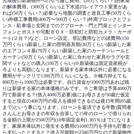
完成後の新築物件への引っ越し費用。(20万くらい？)旧家屋
の解体費用。(300万くらい)上下水道のレイアウト変更があ
れば(50万くらい？)必要なら地盤の調査と改良工事(50万くら
い)外構工事費用(400万〜500万くらい？)外周ブロックとフェ
ンス・駐車場と玄関までのアプローチ・門と門扉とインター
フォンとポストや宅配ＢＯＸ・防犯灯と防犯カメラ・カーポ
ート(２台？)など。ローン設定、登記費用などの諸費用(150
万円くらい)新築した家の照明器具類(30万くらい)新築した家
のエアコン４基(70万くらい)新築した家のカーテンレールと
カーテン(50万くらい)新築した家に合わせた家具やラグや玄
関マットなどの購入(100万くらい)※新築後は固定資産税が
今よりも高額になります。新築する家本体以外に必要になる
費用がザックリで1300万円くらいになる。※極力抑えても
800万から1000万は必要です。自己資金が1000万円あれば残
りは新築する家の本体価格のみです。※ご希望は予算4000万
円で新築する？(借入4000万必要)仮にお母さまが50歳だ仮定
すると現在の400万円の収入を維持できるのは後15年間(65歳
まで)という事になります。(ローンを返済できる年数)質問者
さんんとお母さまの年収を合算して15年のローンで借りられ
る金額の上限が2500万円(10年固定金利1.365％)までになりま
す。家屋本体以外に発生する費用の1000万円を手持ち貯蓄か
ら支払ったとすると？借入可能額が2500万円なので新築物件