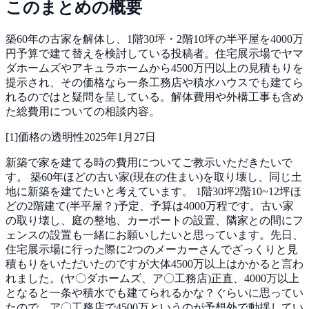
このまとめの概要
築60年の古家を解体し、1階30坪・2階10坪の半平屋を4000万
円予算で建て替えを検討している投稿者。住宅展示場でヤマ
ダホームズやアキュラホームから4500万円以上の見積もりを
提示され、その価格なら一条工務店や積水ハウスでも建てら
れるのではと疑問を呈している。解体費用や外構工事も含め
た総費用についての相談内容。
[
1
]
価格の透明性
2025年1月27日
新築で家を建てる時の費用についてご教示いただきたいで
す。
築60年ほどの古い家(現在の住まい)を取り壊し、同じ土
地に新築を建てたいと考えています。
1階30坪2階10~12坪ほ
どの2階建て(半平屋？)予定、予算は4000万程です。古い家
の取り壊し、庭の整地、カーポートの設置、隣家との間にフ
ェンスの設置も一緒にお願いしたいと思っています。先日、
住宅展示場に行った際に2つのメーカーさんでざっくりと見
積もりをいただいたのですが大体4500万以上はかかると言わ
れました。(ヤ〇ダホームズ、ア〇工務店)正直、4000万以上
となると一条や積水でも建てられるかな？ぐらいに思ってい
たので、ア〇工務店で4500万というのが予想外で動揺してい