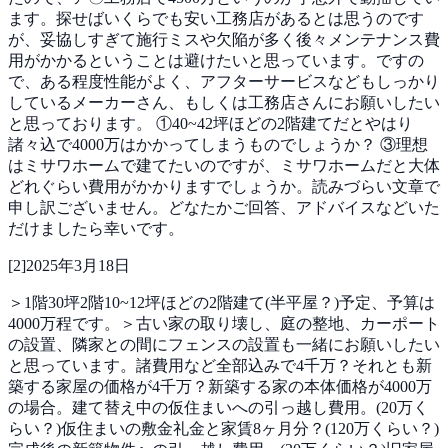
ます。探せばいくらでも安い工務店があるとは思うのです
が、妥協しすぎて施行ミスや欠陥が多く後々メンテナンス費
用がかかるということは避けたいと思っています。ですの
で、ある程度性能がよく、アフターサービスなどもしっかり
しているメーカーさん、もしくは工務店さんにお願いしたい
と思っております。 ①40~42坪ほどの2階建てだとやはり
諸々込で4000万はかかってしまうものでしょうか？ ③理想
はミサワホームで建てたいのですが、ミサワホームだと大体
どれぐらい費用がかかりますでしょうか。読みづらい文章で
申し訳ございません。どなたかご回答、アドバイスなどいた
だけましたら幸いです。
[
2
]
2025年3月18日
＞1階30坪2階10~12坪ほどの2階建て(半平屋？)予定、予算は
4000万程です。＞古い家の取り壊し、庭の整地、カーポート
の設置、隣家との間にフェンスの設置も一緒にお願いしたい
と思っています。諸費用など全部込みで4千万？それとも新
築する家屋の価格が4千万？新築する家の本体価格が4000万
の場合。建て替え中の仮住まいへの引っ越し費用。(20万く
らい？)仮住まいの敷金礼金と家賃8ヶ月分？(120万くらい？)