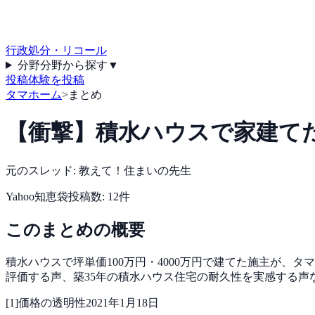
行政処分・リコール
分野
分野から探す
▼
投稿
体験を投稿
タマホーム
>
まとめ
【衝撃】積水ハウスで家建て
元のスレッド:
教えて！住まいの先生
Yahoo知恵袋
投稿数:
12
件
このまとめの概要
積水ハウスで坪単価100万円・4000万円で建てた施主が
評価する声、築35年の積水ハウス住宅の耐久性を実感する声
[
1
]
価格の透明性
2021年1月18日