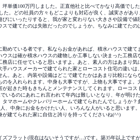
円、坪単価100万円しました。正直他社と比べてかなり高価で
した。どの社員の方々もどこよりも対応が良く、誠実さがあり
遊びにいったりすると、我が家と変わりない大きさや設備で値
ウスで建てたのは失敗だったのでしょうか。ちなみに建てたの
に勤めている者です。私ならお金があれば、積水ハウスで建て
ハウスは確か積水ハウスの建物しか工事しない決まった工務店
工務店に任せていると思いますよ。あと、素人の方はあまり気
大手ハウスメーカーで建てられた家とローコスト住宅の違いは
せん。あと、内装や設備はどこで建てたかはあまり比較になら
ものを入れられます。中身も大事ですが、上物も大事ですよ。
害が起きた時もきちんとメンテナンスしてくれます。ローコス
頼んでいるのにあれこれ言われて年内は難しいとなり、年が明け
、タマホームやクレバリーホームで建てられたんでしょうか？
ない人、中身にお金をかけたい人、いろんな人がいると思います。
が建てられた家に自信と誇りを持ってくださいね(^^)
ズフラット(現在はないそうですが…)です。築35年以上です