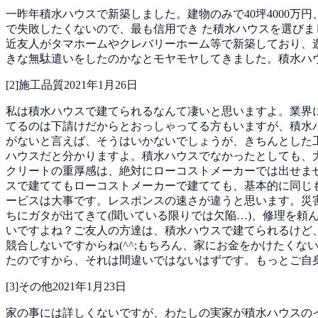
一昨年積水ハウスで新築しました。建物のみで40坪4000万
で失敗したくないので、最も信用でき
た積水ハウスを選びま
近友人がタマホームやクレバリーホーム等で新築しており、
きな無駄遣いをしたのかなとモヤモヤしてきました。積水ハ
[
2
]
施工品質
2021年1月26日
私は積水ハウスで建てられるなんて凄いと思いますよ。業界
てるのは下請けだからとおっしゃってる方もいますが、積水
がないと言えば、そうはいかないでしょうが、きちんとした
ハウスだと分かりますよ。積水ハウスでなかったとしても、
クリートの重厚感は、絶対にローコストメーカーでは出せま
スで建ててもローコストメーカーで建てても、基本的に同じ
ービスは大事です。レスポンスの速さが違うと思います。災
ちにガタが出てきて(聞いている限りでは欠陥…)、修理を
いですよね？ご友人の方達は、積水ハウスで建てられるけど
競合しないですからね(^^;もちろん、家にお金をかけたく
たのですから、それは間違いではないはずです。もっとご自身
[
3
]
その他
2021年1月23日
家の事には詳しくないですが、わたしの実家が積水ハウスのイ