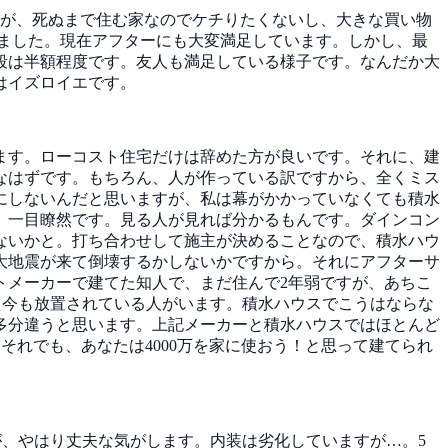
したが、死ぬまで住む家なのでケチりたくないし、大きな買い物
ました。現在アフターにも大変満足しています。しかし、最
段は半額程度です。友人も満足している様子です。なんだか大
はイズロイエです。
ます。ローコスト住宅だけは辞めた方が良いです。それに、建
なはずです。もちろん、人が作っている訳ですから、全くミス
にしないんだと思いますが、私は幕がかかっていなくても積水
、一目瞭然です。見る人が見れば分かるもんです。ダインコン
ないかと。打ち合わせして施主が決めることなので、積水ハウ
大地震が来て倒壊するかしないかですから。それにアフターサ
トメーカーで建てた知人で、まだ住んで2年弱ですが、あちこ
た今も放置されている人がいます。積水ハウスでこうはならな
多分違うと思います。上記メーカーと積水ハウスではほとんど
それでも、あなたは4000万を家に使おう！と思って建てられ
が、やはり丈夫な気がします。内装は劣化していますが…。5