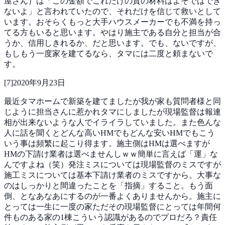
屋さん）は「この金額でこれだけの質の材料はよそではでき
ないよ」と言われていたので、それだけを信じて救いとして
います。おそらくもっと大手ハウスメーカーでも不満を持っ
てる方もいると思います。やはり施主である自分と担当が合
うか、信用しきれるか、だと思います。でも、ないですが、
もしもう一度家を建てるなら、タマには二度と頼まないで
す。
[
7
]
2020年9月23日
最近タマホームで新築を建てましたが我が家も質問者様と同
じように担当さんに惹かれタマにしましたが現場監督は報連
相が出来ないような人でイライラしていました。また色んな
人に話を聞くとどんな高いHMでもどんな安いHMでもこう
いう事は頻繁に起こり得ます。施主側はHMは選べますが
HMの下請け業者は選べませんしｗｗ簡単に言えば「運」な
んですよね（笑）発注ミスについては現場監督のミスですが
施工ミスについては基本下請け業者のミスですから。大事な
のはしっかりと間違ったことを「指摘」すること。もう面
倒、となあなあにするのが一番よくありませんから。施主に
とっては一生に一度の家ただその現場監督にとっては年間何
件ものある家の1棟こういう認識があるのでプロだろ？責任