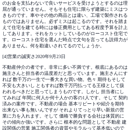
のお金を支払わないで良いサービスを受けようとするのは理
屈が通っていません。そもそも住宅に限らず建築にミスはつ
きものです。車やその他の商品とは違い、工場で製作される
ものではありません。必ずミスは起こるのです。それを踏ま
えて住宅を建てる時には修正費用としてある程度予算を計上
してあります。それをカットしているのがローコスト住宅で
す。ローコスト住宅を選んだ時点で文句を言っても説得力が
ありません。何を勘違いされてるのでしょうか。
[
4
]
営業の誠実さ
2020年9月23日
不動産仲介の者です。非常に多い不満です。根底にあるのは
施主さんと担当者の温度差だと思っています。施主さんにす
れば 数千万の一生で一番大きな買い物。色々 期待もそして
不安も大きいし ともすれば数千万円払ってる王様として扱
われるべきだと思ってしまうものです。しかし 担当者にし
てみれば 年間に何人か何十人かの客の1人です。そして 契約
済みの案件です。不動産の場合 基本リピートや紹介を期待
出来ない事も無いんですが それよりてっとり早い新規の営
業に力を入れます。そして 価格で勝負する会社は体質的に
その傾向か強いです。さらに 根本的な問題として 不動産 建
設関係の営業 施工関係者の資質やモラルって基本低いので