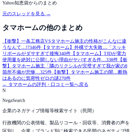
Yahoo知恵袋
からのまとめ
元のスレッドを見る →
タマホーム
の他のまとめ
【衝撃】一条工務店VSタマホーム施主の性格がこんなに違
うなんて…!?
346
件
【タマホーム】外構で大失敗…「スッキ
リポールがダサすぎて後悔
340
件
【タマホーム】TJDが電力
使用量を絶対に公開しない理由がヤバすぎる件…
338
件
【衝
撃】タマホーム施主「隣のリクシルが完璧すぎて我が家の8
箇所不備が悲惨…
325
件
【衝撃】タマホーム施工の闇…断熱
はあるのに気密性ゼロの謎
270
件
←
タマホーム
の評判・口コミ一覧へ戻る
N
NegaSearch
企業のネガティブ情報等検索サイト（民間）
行政機関の公表情報、製品リコール・回収等、消費者の声を
区別し、企業・ブランド別に検索できる民間のネガティブ情