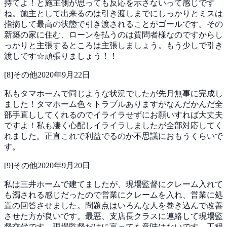
持てよ！と施主側が思っても反応を示さないって感じです
ね。施主として出来るのは引き渡しまでにしっかりとミスは
指摘して最高の状態で引き渡されることがゴールです。その
新築の家に住む、ローンを払うのは質問者様なのですからし
っかりと主張するところは主張しましょう。もう少しで引き
渡しです☆頑張りましょう！！
[
8
]
その他
2020年9月22日
私もタマホームで同じような状況でしたが先月無事に完成し
ました！タマホーム色々トラブルありますがなんだかんだ全
部手直ししてくれるのでイライラせずにお願いすれば大丈夫
ですよ！私も凄く心配しイライラしましたが全部対応してく
れました。正直これで利益でるのか不思議におもうくらいで
す。
[
9
]
その他
2020年9月20日
私は三井ホームで建てましたが、現場監督にクレーム入れて
も濁される感じだったので営業にクレームを入れ、営業に処
置の回答させました。問題点はいろんな人を巻き込んで改善
させた方が良いです。最悪、支店長クラスに連絡して現場監
督交代です。現場監督だけに言っても意味はないです。工程