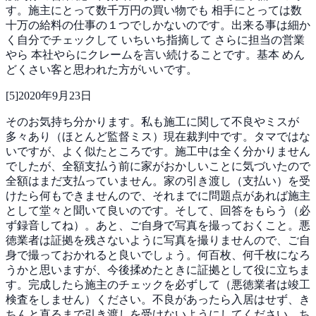
す。施主にとって数千万円の買い物でも 相手にとっては数
十万の給料の仕事の１つでしかないのです。出来る事は細か
く自分でチェックして いちいち指摘して さらに担当の営業
やら 本社やらにクレームを言い続けることです。基本 めん
どくさい客と思われた方がいいです。
[
5
]
2020年9月23日
そのお気持ち分かります。私も施工に関して不良やミスが
多々あり（ほとんど監督ミス）現在裁判中です。タマではな
いですが、よく似たところです。施工中は全く分かりません
でしたが、全額支払う前に家がおかしいことに気づいたので
全額はまだ支払っていません。家の引き渡し（支払い）を受
けたら何もできませんので、それまでに問題点があれば施主
として堂々と聞いて良いのです。そして、回答をもらう（必
ず録音してね）。あと、ご自身で写真を撮っておくこと。悪
徳業者は証拠を残さないように写真を撮りませんので、ご自
身で撮っておかれると良いでしょう。何百枚、何千枚になろ
うかと思いますが、今後揉めたときに証拠として役に立ちま
す。完成したら施主のチェックを必ずして（悪徳業者は竣工
検査をしません）ください。不良があったら入居はせず、き
ちんと直るまで引き渡しを受けないようにしてください。ち