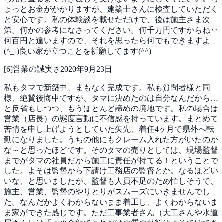
ょっとお金がかかりますが、建築士さんに検査していただく
と安心です。私の体験談を載せただけで、後は施主さま次
第。何かの参考になさってください。何千万円ですからね‥
何百円と違いますので、それを思ったら何でもできますよ
(^_-)良い家が立つことを祈願してます(^^)
[
6
]
営業の誠実さ
2020年9月23日
私もタマで新築中、まもなく完成です。私も質問者様と同
様、絶賛後悔中ですが、タマに決めたのは自分なんだから…
と反省もしつつ、もうほとんど諦めの境地です。私の場合は
営業（店長）の態度言動に不信感を持っています。まとめて
苦情を申し上げようとしていた矢先、着任4ヶ月で県外へ転
勤になりました。うちの他にもクレーム入れた方がいたのか
な～と思ったほどです。そのタマの売りとしては、現場監督
までがタマの社員だから施工に責任が持てる！ということで
した。よそは監督から下請け工務店の監督とか。なるほどい
いな、と思いましたが、監督も人員不足のため忙しそうで、
施主、営業、監督のやりとりがスムーズにいきませんでし
た。なんだかよくわからないまま着工し、よくわからないま
ま家ができた感じです。ただ工事業者さん（大工さんや水道