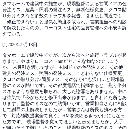
タマホームで建築中の施主が、現場監督による玄関ドアの色
発注ミス、建具・照明の発注ミス、無断仕様変更、クロス貼
り分けミスなど多数のトラブルを報告。引き渡し間近でも
「修正できない」と強気な態度を取られ、営業担当への相談
で解決したものの、ローコスト住宅の品質管理への不安を訴
えている。
[
1
]
2020年9月18日
タマホームで建設中ですが、次から次へと施行トラブルが起
きます。やはりローコストhmだとこんな物なのでしょう
か。
来月引き渡しですが、玄関ドアの色発注ミス、その他
建具の発注ミス、照明の発注ミス、ことわりない仕様変更、
クロスの貼り分け3箇所ミス、そのほかにも沢山…と現場監
督のミスが酷いです。その都度電話で指摘すると、焦り半分
スネるような態度を取られ、大した謝罪もありません。中に
は強気で「今からだと修正出来かねます」と言われた所もあ
ります。監督のミスなので納得いかず、営業担当さんに相談
して謝罪の上解決しましたが…営業さんは所長も務める方
で、対応経験提案全て良く、HMを決めるきっかけにもなっ
た方です。 現場監督を変えてほしいと伝えましたが、人手
が無いそうで難しいとのこと。現場監督のミスの多さ、その