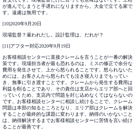
が進んでしまうと手遅れになりますから。大金で立てる家で
す。遠慮は無用です。
[
10
]
2020年9月20日
現場監督？雇われだし。設計監理は、だれが？
[
11
]
アフター対応
2020年9月19日
お客様相談センターに直接クレームを言うことが一番の解決
策です。現場担当者が最も恐れるのは、ミスの修正で余分な
費用を発生させて、上から怒られることです。怒られないた
めには、お客さんから怒られても泣き寝入りまでもってい
き、無事に引き渡すことです。クレームから発生する費用は
利益を削ることであり、その責任は支店からエリア部へと回
っていくため、支店内で問題を封じ込めなくてはならないの
です。お客様相談センターに相談し続けることで、クレーム
問題は本部の知るところとなり、エリア部はクレームを解決
することが最終的な課題に変わります。納得のいかないこと
は、納得解決するまでお客様相談センターに苦情を言い続け
ることが最善です。