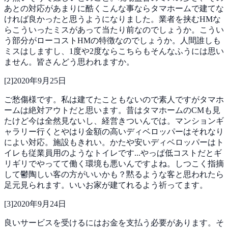
あとの対応があまりに酷くこんな事ならタマホームで建てな
ければ良かったと思うようになりました。業者を挟むHMな
らこういったミスがあって当たり前なのでしょうか。こうい
う部分がローコストHMの特徴なのでしょうか。人間誰しも
ミスはしますし、1度や2度ならこちらもそんなふうには思い
ません。皆さんどう思われますか。
[
2
]
2020年9月25日
ご愁傷様です。私は建てたこともないので素人ですがタマホ
ームは絶対アウトだと思います。昔はタマホームのCMも見
たけど今は全然見ないし、経営きついんでは。マンションギ
ャラリー行くとやはり金額の高いディベロッパーはそれなり
によい対応。施設もきれい。かたや安いディベロッパーはト
イレも従業員用のようなトイレです...やっぱ低コストだとギ
リギリでやってて働く環境も悪いんですよね。しつこく指摘
して鬱陶しい客の方がいいかも？黙るような客と思われたら
足元見られます。いいお家が建てれるよう祈ってます。
[
3
]
2020年9月24日
良いサービスを受けるにはお金を支払う必要があります。そ