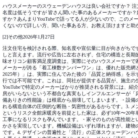
ハウスメーカーのスウェーデンハウスは良い会社ですか？
注
名度は低そうですが
皆さん聞いた事のあるメーカーですか？
すか？あんまりYouTubeで語ってる人が少ないので、こ
くないので詳しい方、聞いた事ある方、お教え頂けますと助
[
2
]
その他
2026年1月27日
注文住宅を検討される際、知名度や宣伝量に目が向きがちです
しと言えます。流行や広告に左右されず、住宅の構造と長期的
味オリコン顧客満足度調査は、実際にそのハウスメーカーで
メーカーが誇る「着工棟数ナンバーワン」は、優れた販売網と
2025年）」は、実際に住んでみた後の「品質と納得感」を
行では不可能です。これは、同社が提供する品質が、施主の生
YouTubeで特定のメーカーばかりが推奨される背景には
房がいらないという不都合な真実もしインフルエンサーが「
備ありきの性能論」は根底から崩壊してしまいます。・設備の
れる構造自体の圧倒的な断熱・気密性があるからです。3. 
というリスク全館床暖房を前提とした家は、必ず10年〜20
工事になるリスクも孕んでいます。・家そのものが高性能と
かさを実現しています。機械設備はいずれ壊れますが、建物
です。4. デザインの普遍性と「流行」の正体スウェーデン