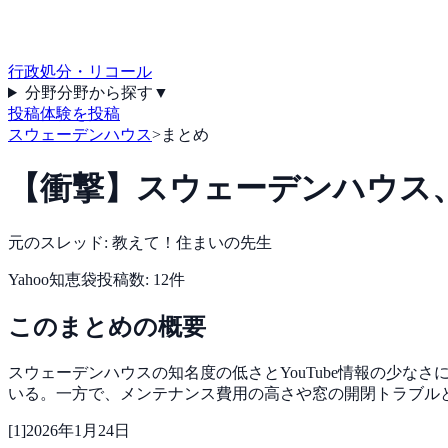
行政処分・リコール
分野
分野から探す
▼
投稿
体験を投稿
スウェーデンハウス
>
まとめ
【衝撃】スウェーデンハウス、オ
元のスレッド:
教えて！住まいの先生
Yahoo知恵袋
投稿数:
12
件
このまとめの概要
スウェーデンハウスの知名度の低さとYouTube情報の少
いる。一方で、メンテナンス費用の高さや窓の開閉トラブル
[
1
]
2026年1月24日