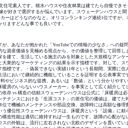
文住宅素人です。積水ハウスや住友林業は建てたら自慢できそ
嫁が好きで選択するか悩んでいます。スウェーデンハウスと聞
のメーカーはどうなのかなと。オリコンランキング連続1位ですが
かりますどんな事でも良いです。
が、あなたが抱かれた「YouTubeでの情報の少なさ」への
な資産価値を見極める視点から、その価値を整理して回答します
家を建て、生活している施主のみを対象とした大規模なアンケ
大衆的なマーケティングの結果を示す指標です。対して、スウェ
示す指標です。・偽装できない実績11年という長期間、実際に
活において継続的に機能していることを証明する公表事実です
、紹介料やビジネス的な提携、あるいは「数値」という分かりや
床暖房のいらないハウスメーカー」を事実として広く紹介して
依存 vs 構造の信頼スウェーデンハウスは公式に「床暖房は
メンテナンスにおける「生涯コスト」の差住宅の価値は、建てた時
年単位で機械のメンテナンスや部品交換、故障時には高額な修
いう優位性スウェーデンハウスは、床暖房という「設備」に頼
の構造性能は適切に維持すれば一生ものです。故障の心配がな
ハウスの外観は、流行に左右されない北欧のデザインを貫いて