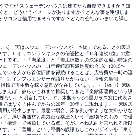
うですが
スウェーデンハウスは建てたら自慢できますか？知
くと、どういうイメージがありますか？どんな事を連想しま
、オリコンは信用できそうですか？どんな会社かいまいち詳し
疑問こそ、実はスウェーデンハウスが「本物」であることの裏返
。1. オリコンランキングの信憑性と「11年連続1位」の意
ートです。・「満足度」と「着工棟数」の決定的な違い特定の
ーデンハウスの「11年連続顧客満足度総合1位（2015〜
住んでいる人から首位評価を得続けることは、広告費や一時の流
。2. インフルエンサーが語りたがらない「情報の裏側」
すい指標で再生数を稼ぐ意図が介在しています。・【核心】床暖
しまえば、彼らがこれまで推奨してきた「全館床暖房という設
必要ない」と明言しています。木製サッシ3重ガラス窓に代表さ
ではなく「住んでからの20年、30年」に現れます。・床暖房
理費用が発生します。最悪の場合、床を剥がすような大掛かりな
らず、厚い断熱材と高気密な構造という「建物そのもの」で暖
い「構造」で勝負している点こそが、本物志向と言われる所以
います。・「普通」という評価の誤謬もしこのデザインを「良く