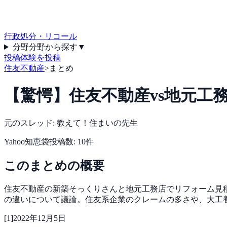
行政処分・リコール
分野
分野から探す
▼
投稿
体験を投稿
住友不動産
>
まとめ
【驚愕】住友不動産vs地元工
元のスレッド:
教えて！住まいの先生
Yahoo知恵袋
投稿数:
10
件
このまとめの概要
住友不動産の新築そっくりさんと地元工務店でリフォーム見積
の違いについて議論。住友系企業のクレームの多さや、大工
[
1
]
2022年12月5日