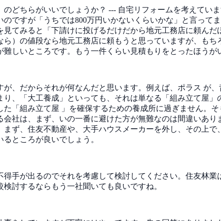
」のどちらがいいでしょうか？
---
自宅リフォームを考えてい
のですが「うちでは800万円いかないくらいかな」と言って
を見てみると「下請けに投げるだけだから地元工務店に頼んだ
なら）の値段なら地元工務店に頼もうと思っていますが、もち
が難しいところです。もう一件くらい見積もりをとったほうが
すが、だからそれが何なんだと思います。例えば、ポラス が、
まり、「大工養成」といっても、それは単なる「組み立て屋」
した「組み立て屋 」を確保するための養成所に過ぎません。そ
る会社は、まず、いの一番に避けた方が無難なのは間違いあり
。まず、住友不動産や、大手ハウスメーカーを外し、その上で
いるところが良いでしょう。
不得手が出るのでそれを考慮して検討してください。住友林業
較検討するならもう一社聞いても良いですね。