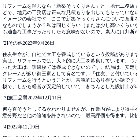
リフォームを頼むなら「新築そっくりさん」と「地元工務店
どで、地元の工務店は正式な見積もりを出してもらっていない
イメージの会社です。ここで新築そっくりさんについて意見
なものでしょうか？私は同じくらい（または少し高いくらい
も適当な工事だったりしたら意味がないので、素人には判断
[
2
]
その他
2023年9月26日
住友生命が、自社で大工を養成しているという投稿がありま
実は、リフォームでは、大々的に大工を募集しています。つ
った大工は、訓練校では養成できないのです。結局は、安定
クレームが多い御三家として有名です。「住友」と付いてい
リフォームを行うということが、常識的にあり得ない話です
模で、しかも経営が安定的していて、きちんとした設計士が
[
3
]
施工品質
2022年12月11日
何を直そうとしてるかわかりませんが、作業内容により得手
意分野だと他の追随を許さないので、最高評価を得ます。比
[
4
]
2022年12月9日