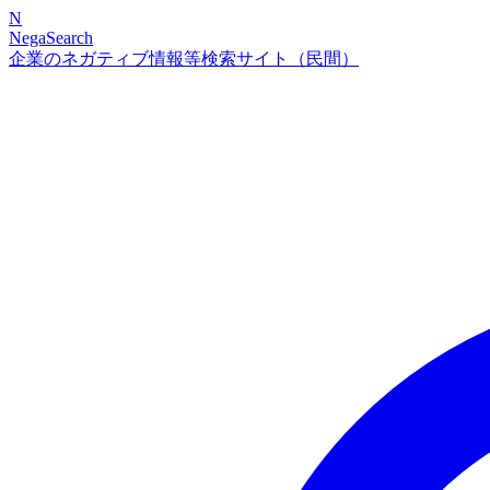
N
NegaSearch
企業のネガティブ情報等検索サイト（民間）