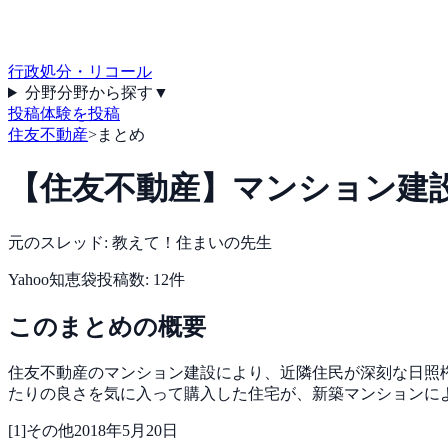
行政処分・リコール
分野
分野から探す
▼
投稿
体験を投稿
住友不動産
>
まとめ
【住友不動産】マンション建設
元のスレッド:
教えて！住まいの先生
Yahoo知恵袋
投稿数:
12
件
このまとめの概要
住友不動産のマンション建設により、近隣住民が深刻な日照権
たりの良さを気に入って購入した住宅が、新築マンションに
[
1
]
その他
2018年5月20日