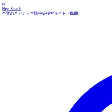
N
NegaSearch
企業のネガティブ情報等検索サイト（民間）