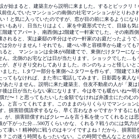
設が始まると、建築主から説明に来ました。するとビックリ！冬
前。以前住んでいたマンションの南側の社宅マンションがとりわ
しい！と気に入っていたのですが、窓が目の前に来るようになり
せいもあり、日当たりはよく、家を中庭形式でたて、目線も気
三階建てアパート、南西側は2階建て一軒家でした。その南西
されると、実は豪邸の半分はその一軒家のお庭だったようで…(
では分かりません！それでも、建ぺい率と容積率から建っても
ると、 マンションは全体が6階建てで、東側だけタワーになって
せん。北側のお宅などは日が当たります。ショックでした…も
たが、ぎりぎり交わしてありました。ホンのちょっと怪しいと
した。1.タワー部分を東側へ2.タワーを作らず、7階建て3.
間たってもなければ、また市に電話してみます。日影図を素人なり
ら日があたりません。説明に来た建築主、住友不動産の人が「夏
後は日が当たらない家になります。今は冬でも暖かいね〜明るい
害賠償だ〜！と思ってもたいした金額でなければ弁護士にたのむ
る。と言ってくれてます。このままのらりくらりでマンションは
です。損害賠償請求するなら、早く言わなきゃですか？するにも
す。が、損害賠償すればクレームを言う私を使ってくれるとは思
価値が下がった分…500万くらいかな、くれる？戦うのには気
って凄い！精神的に戦うのはキツイですよね！だから、損害賠
き？この迷う時間ももったいない。この時間で色んなことが出