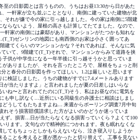
至の日影図とは言うものの、うちはお昼13:30から日があた
され、一軒家が立ち並ぶこととなり、南側に建っていた建物が北
、それが嫌で今の家に引っ越しました。今の家は南側に5階建
にならないよう、屋根の高さも計算してたてました。なので、
側一軒家の南側には豪邸があり、マンションがたつかも知れな
T_T)ゼンリンの地図にも南西側のお家は小さく囲ってあ
7階建てくらいのマンションかな？それであれば、そんなに気
いて、9階建て(T_T)それで、マンションからみて道路を挟
う子供が中学生になる一年半後に引っ越そうかと思っていま
こがありましたが、それを言ったところで、屋根をちょっと削
秋分と春分の日影図を作ってほしい。1.2は厳しいと思います
に検証しました。うちの建物がすでに7.4メートルあります
は日が当たりますよ」と言われましたが夏の日差しはいらな
ね〜と言われてたのに(T_T)そう、私はお昼なのに電気を
のにも申し訳なく…近所にいる同級生の弁護士に相談はしまし
どうしてもたちますよね… 来週からボーリング調査7月中旬
疲れそう損害賠償請求した方がよいのかどうか迷っていま
えず。損害…日が当たらなくなる損害っていくら？よくて100
力がいります。文句なので精神的につかれます。夜も眠れなくな
償してもちょっとしかもらえないなら、泣き寝入りしようか
来ることを考えると運が悪かったと切り替えて、工事を見ない