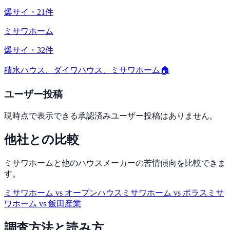
爆サイ
・
21
件
ミサワホーム
爆サイ
・
32
件
積水ハウス、ダイワハウス、ミサワホーム🏠
ユーザー投稿
現時点で表示できる承認済みユーザー投稿はありません。
他社との比較
ミサワホーム
と他のハウスメーカーの苦情傾向を比較できま
す。
ミサワホーム
vs
オープンハウス
ミサワホーム
vs
ポラス
ミサ
ワホーム
vs
飯田産業
調査方法と読み方