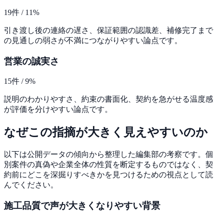
19
件 /
11
%
引き渡し後の連絡の遅さ、保証範囲の認識差、補修完了まで
の見通しの弱さが不満につながりやすい論点です。
営業の誠実さ
15
件 /
9
%
説明のわかりやすさ、約束の書面化、契約を急がせる温度感
が評価を分けやすい論点です。
なぜこの指摘が大きく見えやすいのか
以下は公開データの傾向から整理した編集部の考察です。個
別案件の真偽や企業全体の性質を断定するものではなく、契
約前にどこを深掘りすべきかを見つけるための視点として読
んでください。
施工品質
で声が大きくなりやすい背景