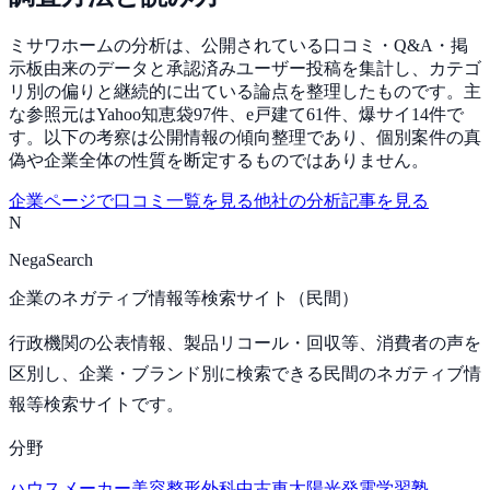
ミサワホームの分析は、公開されている口コミ・Q&A・掲
示板由来のデータと承認済みユーザー投稿を集計し、カテゴ
リ別の偏りと継続的に出ている論点を整理したものです。主
な参照元はYahoo知恵袋97件、e戸建て61件、爆サイ14件で
す。以下の考察は公開情報の傾向整理であり、個別案件の真
偽や企業全体の性質を断定するものではありません。
企業ページで口コミ一覧を見る
他社の分析記事を見る
N
NegaSearch
企業のネガティブ情報等検索サイト（民間）
行政機関の公表情報、製品リコール・回収等、消費者の声を
区別し、企業・ブランド別に検索できる民間のネガティブ情
報等検索サイトです。
分野
ハウスメーカー
美容整形外科
中古車
太陽光発電
学習塾