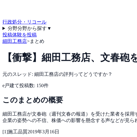
行政処分・リコール
分野
分野から探す
▼
投稿
体験を投稿
細田工務店
>
まとめ
【衝撃】細田工務店、文春砲を
元のスレッド:
細田工務店の評判ってどうですか？
e戸建て
投稿数:
150
件
このまとめの概要
細田工務店が文春砲（週刊文春の報道）を受けた業者を採用
企業の姿勢への不信、株価への影響を懸念する声などが見ら
[
1
]
施工品質
2019年3月16日