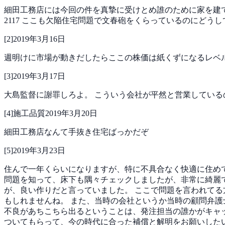
細田工務店には今回の件を真摯に受けとめ誰のために家を建
2117
ここも欠陥住宅問題で文春砲をくらっているのにどうし
[
2
]
2019年3月16日
週明けに市場が動きだしたらここの株価は紙くずになるレベ
[
3
]
2019年3月17日
大島監督に謝罪しろよ。
こういう会社が平然と営業している
[
4
]
施工品質
2019年3月20日
細田工務店なんて手抜き住宅ばっかだぞ
[
5
]
2019年3月23日
住んで一年くらいになりますが、特に不具合なく快適に住め
問題を知って、床下も隅々チェックしましたが、非常に綺麗
が、良い作りだと言っていました。
ここで問題を言われてる
もしれませんね。 また、当時の会社というか当時の顧問弁
不良があちこちら出るということは、発注担当の誰かがキャ
ついてもらって、今の時代に合った補償と解明をお願いした