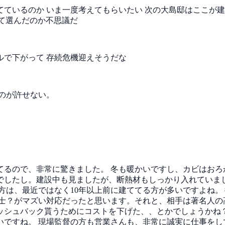
てているのか
いま一度考えてもらいたい
次の大島邸はここが
て選んだのか不思議だ
ルで下がって
存続危機迎えそうだな
のが許せない。
てるので、非常に驚きました。
冬も暖かいですし、カビはおろ
でしたし。建設中も見ましたが、断熱材もしっかり入れていま
方は、最近ではなく10年以上前に建ててる方が多いですよね
護士？がマズい対応だったと思います。それと、相手は著名人の
ッシュバック貰うためにコストを下げた、、とかでしょうかね
いですね。
現場監督の方も営業さんも、非常に誠実に仕事をし