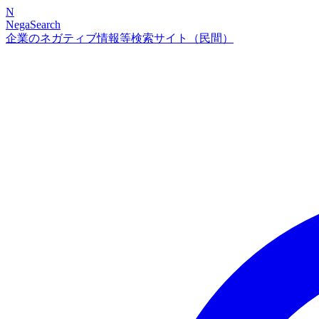
N
NegaSearch
企業のネガティブ情報等検索サイト（民間）