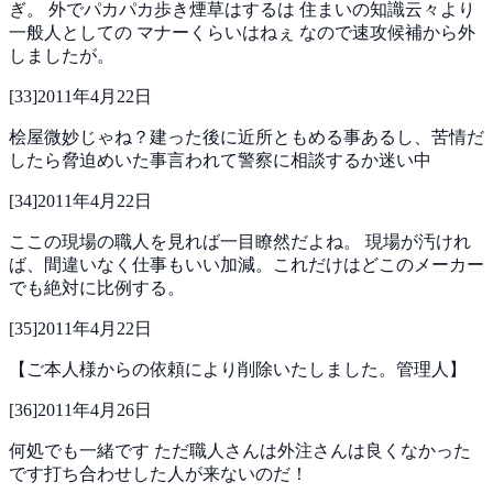
ぎ。
外でパカパカ歩き煙草はするは
住まいの知識云々より
一般人としての
マナーくらいはねぇ
なので速攻候補から外
しましたが。
[
33
]
2011年4月22日
桧屋微妙じゃね？建った後に近所ともめる事あるし、苦情だ
したら脅迫めいた事言われて警察に相談するか迷い中
[
34
]
2011年4月22日
ここの現場の職人を見れば一目瞭然だよね。
現場が汚けれ
ば、間違いなく仕事もいい加減。これだけはどこのメーカー
でも絶対に比例する。
[
35
]
2011年4月22日
【ご本人様からの依頼により削除いたしました。管理人】
[
36
]
2011年4月26日
何処でも一緒です ただ職人さんは外注さんは良くなかった
です打ち合わせした人が来ないのだ！