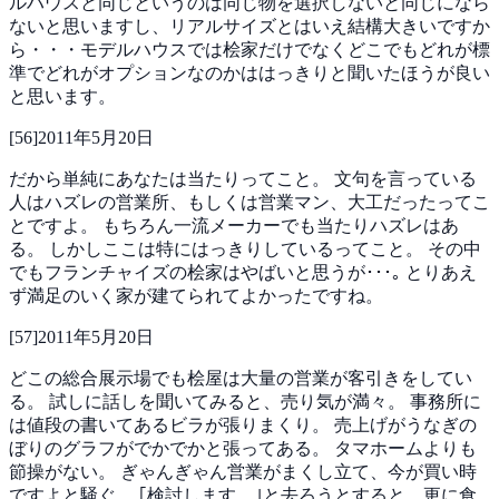
ルハウスと同じというのは同じ物を選択しないと同じになら
ないと思いますし、リアルサイズとはいえ結構大きいですか
ら・・・モデルハウスでは桧家だけでなくどこでもどれが標
準でどれがオプションなのかははっきりと聞いたほうが良い
と思います。
[
56
]
2011年5月20日
だから単純にあなたは当たりってこと。
文句を言っている
人はハズレの営業所、もしくは営業マン、大工だったってこ
とですよ。
もちろん一流メーカーでも当たりハズレはあ
る。
しかしここは特にはっきりしているってこと。
その中
でもフランチャイズの桧家はやばいと思うが･･･｡
とりあえ
ず満足のいく家が建てられてよかったですね。
[
57
]
2011年5月20日
どこの総合展示場でも桧屋は大量の営業が客引きをしてい
る。
試しに話しを聞いてみると、売り気が満々。
事務所に
は値段の書いてあるビラが張りまくり。
売上げがうなぎの
ぼりのグラフがでかでかと張ってある。
タマホームよりも
節操がない。
ぎゃんぎゃん営業がまくし立て、今が買い時
ですよと騒ぐ。
｢検討します。｣と去ろうとすると、更に食