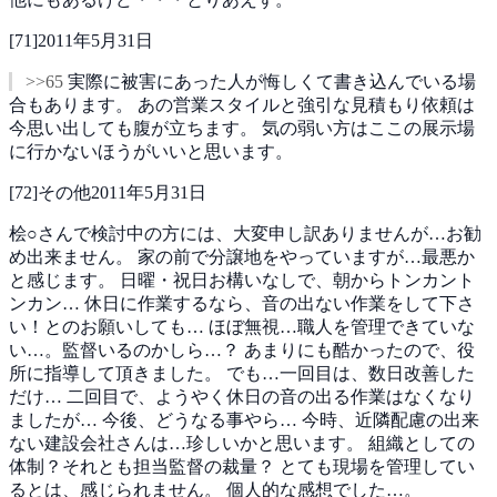
[
71
]
2011年5月31日
>>65
実際に被害にあった人が悔しくて書き込んでいる場
合もあります。
あの営業スタイルと強引な見積もり依頼は
今思い出しても腹が立ちます。
気の弱い方はここの展示場
に行かないほうがいいと思います。
[
72
]
その他
2011年5月31日
桧○さんで検討中の方には、大変申し訳ありませんが…お勧
め出来ません。
家の前で分譲地をやっていますが…最悪か
と感じます。
日曜・祝日お構いなしで、朝からトンカント
ンカン…
休日に作業するなら、音の出ない作業をして下さ
い！とのお願いしても…
ほぼ無視…職人を管理できていな
い…。監督いるのかしら…？
あまりにも酷かったので、役
所に指導して頂きました。
でも…一回目は、数日改善した
だけ…
二回目で、ようやく休日の音の出る作業はなくなり
ましたが…
今後、どうなる事やら…
今時、近隣配慮の出来
ない建設会社さんは…珍しいかと思います。
組織としての
体制？それとも担当監督の裁量？
とても現場を管理してい
るとは、感じられません。
個人的な感想でした…。