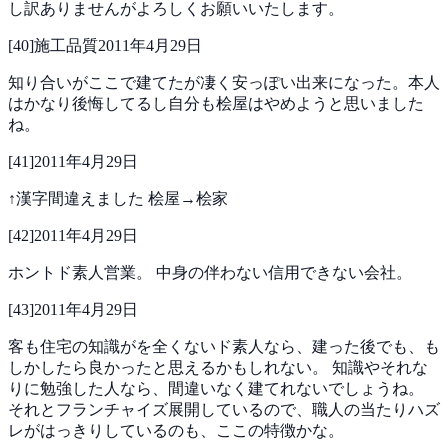
し訳ありませんがよろしくお願いいたします。
[
40
]
施工品質
2011年4月29日
知り合いがここで建てたが凄く安っぽい出来になった。本人
はかなり後悔してるし自分も桧屋はやめようと思いました
ね。
[
41
]
2011年4月29日
↑漢字間違えました
桧屋→桧家
[
42
]
2011年4月29日
ホントド素人営業。
中身の伴わない信用できない会社。
[
43
]
2011年4月29日
客も住宅の知識がを全くないド素人なら、建った後でも、も
しかしたら良かったと思えるかもしれない。
知識やそれな
りに勉強した人なら、間違いなく建てれないでしょうね。
それとフランチャイズ展開しているので、職人の当たりハズ
レがはっきりしているのも、ここの特徴かな。