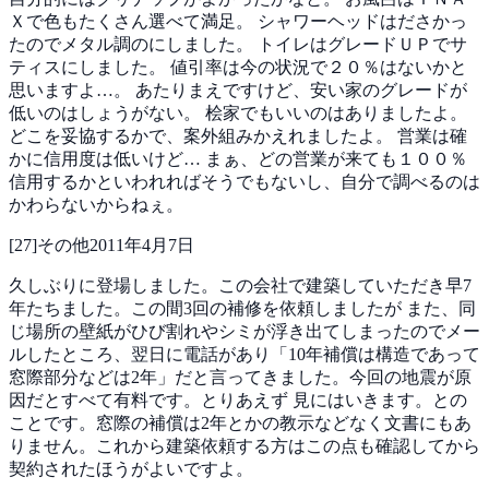
Ｘで色もたくさん選べて満足。
シャワーヘッドはださかっ
たのでメタル調のにしました。
トイレはグレードＵＰでサ
ティスにしました。
値引率は今の状況で２０％はないかと
思いますよ…。
あたりまえですけど、安い家のグレードが
低いのはしょうがない。
桧家でもいいのはありましたよ。
どこを妥協するかで、案外組みかえれましたよ。
営業は確
かに信用度は低いけど…
まぁ、どの営業が来ても１００％
信用するかといわれればそうでもないし、自分で調べるのは
かわらないからねぇ。
[
27
]
その他
2011年4月7日
久しぶりに登場しました。この会社で建築していただき早7
年たちました。この間3回の補修を依頼しましたが
また、同
じ場所の壁紙がひび割れやシミが浮き出てしまったのでメー
ルしたところ、翌日に電話があり「10年補償は構造であって
窓際部分などは2年」だと言ってきました。今回の地震が原
因だとすべて有料です。とりあえず
見にはいきます。との
ことです。窓際の補償は2年とかの教示などなく文書にもあ
りません。これから建築依頼する方はこの点も確認してから
契約されたほうがよいですよ。