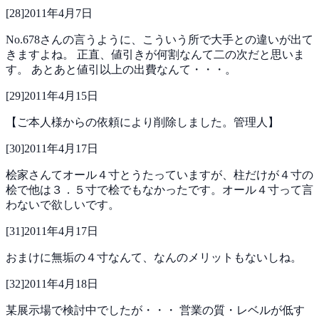
[
28
]
2011年4月7日
No.678さんの言うように、こういう所で大手との違いが出て
きますよね。
正直、値引きが何割なんて二の次だと思いま
す。
あとあと値引以上の出費なんて・・・。
[
29
]
2011年4月15日
【ご本人様からの依頼により削除しました。管理人】
[
30
]
2011年4月17日
桧家さんてオール４寸とうたっていますが、柱だけが４寸の
桧で他は３．５寸で桧でもなかったです。オール４寸って言
わないで欲しいです。
[
31
]
2011年4月17日
おまけに無垢の４寸なんて、なんのメリットもないしね。
[
32
]
2011年4月18日
某展示場で検討中でしたが・・・
営業の質・レベルが低す