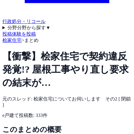
行政処分・リコール
分野
分野から探す
▼
投稿
体験を投稿
桧家住宅
>
まとめ
【衝撃】桧家住宅で契約違反
発覚!? 屋根工事やり直し要求
の結末が…
元のスレッド:
桧家住宅についてお伺いします その2 [ 閉鎖
]
e戸建て
投稿数:
333
件
このまとめの概要