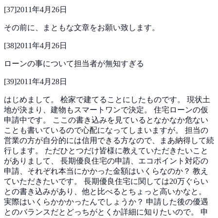
[
37
]
2011年4月26日
その前に、まともな文章をお願い致します。
[
38
]
2011年4月26日
ローンの事について担当者が無知すぎる
[
39
]
2011年4月28日
はじめまして。
桧家で建てることにしたものです。
現状土
地が決まり、建物もスマートワンで決定。
住宅ローンの仮
申請中です。
ここの書き込みを見ているとなかなか危ない
ことも書いているので心配になってしまいますが。
担当の
営業の方が自分的には信用できる方なので、まあ納得して続
行します。
ただひとつだけ皆様に教えていただきたいこと
がありまして、
長期優良住宅の申請、エコポイント対応の
申請、それぞれ本当にかかった金額はいくらなのか？
教え
ていただきたいです。
長期優良住宅に関しては20万ぐらい
との書き込みがあり、他と比べるとちょっと高いかなと。
実際はいくらかかかったんでしょうか？
申請した後の優遇
とのバランスだとどっちがとくか詳細に知りたいので。
申