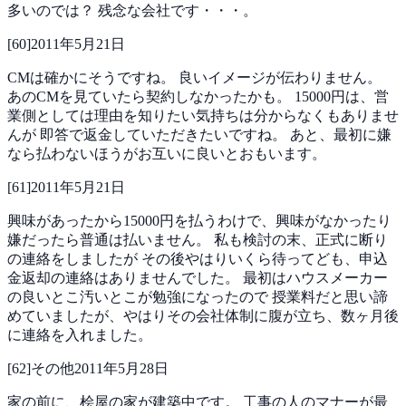
多いのでは？
残念な会社です・・・。
[
60
]
2011年5月21日
CMは確かにそうですね。
良いイメージが伝わりません。
あのCMを見ていたら契約しなかったかも。
15000円は、営
業側としては理由を知りたい気持ちは分からなくもありませ
んが
即答で返金していただきたいですね。
あと、最初に嫌
なら払わないほうがお互いに良いとおもいます。
[
61
]
2011年5月21日
興味があったから15000円を払うわけで、興味がなかったり
嫌だったら普通は払いません。
私も検討の末、正式に断り
の連絡をしましたが
その後やはりいくら待ってども、申込
金返却の連絡はありませんでした。
最初はハウスメーカー
の良いとこ汚いとこが勉強になったので
授業料だと思い諦
めていましたが、やはりその会社体制に腹が立ち、数ヶ月後
に連絡を入れました。
[
62
]
その他
2011年5月28日
家の前に、桧屋の家が建築中です。
工事の人のマナーが最