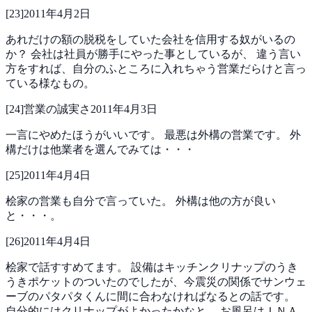
[
23
]
2011年4月2日
あれだけの額の脱税をしていた会社を信用する奴がいるの
か？
会社は社員が勝手にやった事としているが、
違う言い
方をすれば、自分のふところに入れちゃう営業だらけと言っ
ている様なもの。
[
24
]
営業の誠実さ
2011年4月3日
一言にやめたほうがいいです。
最悪は外構の営業です。
外
構だけは他業者を選んでみては・・・
[
25
]
2011年4月4日
桧家の営業も自分で言っていた。
外構は他の方が良い
と・・・。
[
26
]
2011年4月4日
桧家で話すすめてます。
設備はキッチンクリナップのうき
うきポケットのついたのでしたが、今震災の関係でサンウェ
ーブのパタパタくんに間に合わなければなるとの話です。
自分的にはクリナップがよかったかなと。
お風呂はＩＮＡ