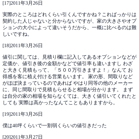
[
17
]
2011年3月26日
実際のところはどれくらい引くんですかね？こればっかりは
契約した人じゃないと分からないですが、家の大きさやオプ
ションの大小によって違いそうだから、一概に比べるのは難
しいですね。
[
18
]
2011年3月26日
値引に関しては、見積り欄に記入してあるオプションなどが
定価か、値引き後の金額かなどで値引率も違いますし
わざ
と大きく見積もって、「５００万引きますよ！」なんて
お
得感を客に植え付ける営業もいます。
家の形、間取りなど
がほぼ決まっているのであれば
やはり同等の他のメーカー
に、同じ間取りで見積もらせると相場が分かります。
まず
は自分の家の相場を知らなくては、大きく値引いてくれたと
しても
実際は高かったなんてこともありますから。
[
19
]
2011年3月26日
僕は40坪くらいで一割弱くらいの値引きだった
[
20
]
2011年3月27日