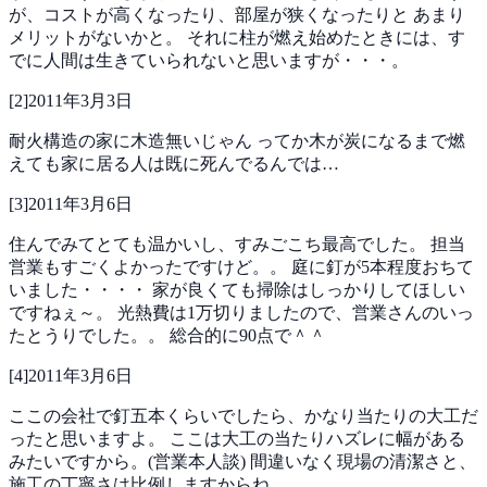
が、コストが高くなったり、部屋が狭くなったりと
あまり
メリットがないかと。
それに柱が燃え始めたときには、す
でに人間は生きていられないと思いますが・・・。
[
2
]
2011年3月3日
耐火構造の家に木造無いじゃん
ってか木が炭になるまで燃
えても家に居る人は既に死んでるんでは…
[
3
]
2011年3月6日
住んでみてとても温かいし、すみごこち最高でした。
担当
営業もすごくよかったですけど。。
庭に釘が5本程度おちて
いました・・・・
家が良くても掃除はしっかりしてほしい
ですねぇ～。
光熱費は1万切りましたので、営業さんのいっ
たとうりでした。。
総合的に90点で＾＾
[
4
]
2011年3月6日
ここの会社で釘五本くらいでしたら、かなり当たりの大工だ
ったと思いますよ。
ここは大工の当たりハズレに幅がある
みたいですから。(営業本人談)
間違いなく現場の清潔さと、
施工の丁寧さは比例しますからね。