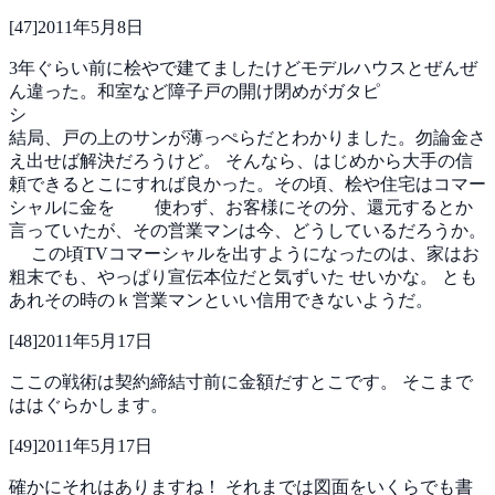
[
47
]
2011年5月8日
3年ぐらい前に桧やで建てましたけどモデルハウスとぜんぜ
ん違った。和室など障子戸の開け閉めがガタピ
結局、戸の上のサンが薄っぺらだとわかりました。勿論金さ
え出せば解決だろうけど。
そんなら、はじめから大手の信
頼できるとこにすれば良かった。その頃、桧や住宅はコマー
シャルに金を
使わず、お客様にその分、還元するとか
言っていたが、その営業マンは今、どうしているだろうか。
この頃TVコマーシャルを出すようになったのは、家はお
粗末でも、やっぱり宣伝本位だと気ずいた
せいかな。
とも
あれその時のｋ営業マンといい信用できないようだ。
[
48
]
2011年5月17日
ここの戦術は契約締結寸前に金額だすとこです。
そこまで
ははぐらかします。
[
49
]
2011年5月17日
確かにそれはありますね！
それまでは図面をいくらでも書