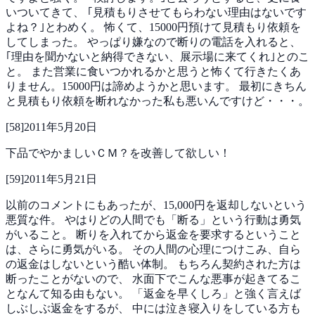
いついてきて、
｢見積もりさせてもらわない理由はないです
よね？｣とわめく。
怖くて、15000円預けて見積もり依頼を
してしまった。
やっぱり嫌なので断りの電話を入れると、
｢理由を聞かないと納得できない、展示場に来てくれ｣とのこ
と。
また営業に食いつかれるかと思うと怖くて行きたくあ
りません。15000円は諦めようかと思います。
最初にきちん
と見積もり依頼を断れなかった私も悪いんですけど・・・。
[
58
]
2011年5月20日
下品でやかましいＣＭ？を改善して欲しい！
[
59
]
2011年5月21日
以前のコメントにもあったが、15,000円を返却しないという
悪質な件。
やはりどの人間でも「断る」という行動は勇気
がいること。
断りを入れてから返金を要求するということ
は、さらに勇気がいる。
その人間の心理につけこみ、自ら
の返金はしないという酷い体制。
もちろん契約された方は
断ったことがないので、
水面下でこんな悪事が起きてるこ
となんて知る由もない。
「返金を早くしろ」と強く言えば
しぶしぶ返金をするが、
中には泣き寝入りをしている方も