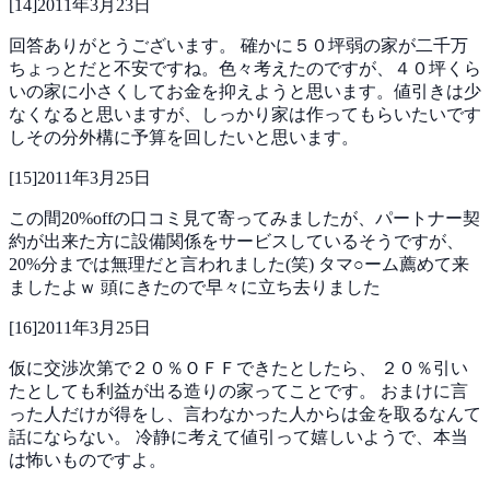
[
14
]
2011年3月23日
回答ありがとうございます。
確かに５０坪弱の家が二千万
ちょっとだと不安ですね。色々考えたのですが、４０坪くら
いの家に小さくしてお金を抑えようと思います。値引きは少
なくなると思いますが、しっかり家は作ってもらいたいです
しその分外構に予算を回したいと思います。
[
15
]
2011年3月25日
この間20%offの口コミ見て寄ってみましたが、パートナー契
約が出来た方に設備関係をサービスしているそうですが、
20%分までは無理だと言われました(笑)
タマ○ーム薦めて来
ましたよｗ
頭にきたので早々に立ち去りました
[
16
]
2011年3月25日
仮に交渉次第で２０％ＯＦＦできたとしたら、
２０％引い
たとしても利益が出る造りの家ってことです。
おまけに言
った人だけが得をし、言わなかった人からは金を取るなんて
話にならない。
冷静に考えて値引って嬉しいようで、本当
は怖いものですよ。