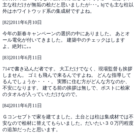
主な柱だけが無垢の桧だと思いましたが･･･｡
hjでも主な柱以
外はホワイトウッド系の集成材ですよね。
[
82
]
2011年6月10日
今年の新春キャンペーンの選択の中にありました。
あとオ
ール電化が付いてきました。
建築中のチェックはします
よ。絶対に｡｡
[
83
]
2011年6月11日
714で書き込んだ者です。
大工だけでなく、現場監督も挨拶
しません。
ゴミも飛んで来るんですよね。
どんな指導して
るんでしょうか・・・。
実際に住む方がどんな方なのか、
不安になります。
建てる前の挨拶は無しで、ポストに桧家
のタオルが入っていただけなので。
[
84
]
2011年6月11日
Ｇコンセプトで家を建てました。土台とは柱は集成材では不
安なので桧材に替えてもらいました。だいたい３０万円程度
の追加だったと思います。