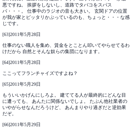
悪ですね。
挨拶をしないし、道路でタバコをスパス
パ・・・。
仕事中のラジオの音も大きい。
玄関ドアの位置
が我が家とピッタリかぶっているのも、ちょっと・・・な感
じです。
[
63
]
2011年5月28日
仕事のない職人を集め、賃金をとことん叩いてやらせてるわ
けだから
自然とそんな奴らの集団になります。
[
64
]
2011年5月28日
ここってフランチャイズですよね？
[
65
]
2011年5月29日
もういいかげんにしろよ。
建ててる人が最終的にどんな目
に遭っても、
あんたに関係ないでしょ。
たぶん他社業者の
いやがらせなんだろうけど、
あんまりやり過ぎだと逆効果
だぞ。
[
66
]
2011年5月29日