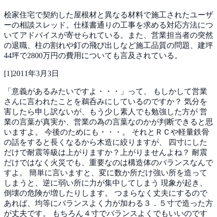
桧家住宅で契約した屋根材と異なる材料で施工されたユーザ
ーの相談スレッド。仕様書通りの工事を求める対応方法につ
いてアドバイスが寄せられている。また、営業担当者の突然
の退職、柱の割れや釘の飛び出しなど施工品質の問題、建坪
44坪で2800万円の費用についても言及されている。
[
1
]
2011年3月3日
「意義があるみたいですよ・・・」って、
もしかして営業
さんに言われたことを鵜呑みにしているのですか？
気分を
害したら申し訳ないが、もう少し素人でも勉強した方が
営
業の言葉が真実か、営業の為の言葉なのかが判断できると思
いますよ。
今後のためにも・・・。
それとＲＣや軽量鉄骨
の話をすると長くなるから木造に絞りますが、
四寸にした
だけで耐震等級は上がりますか？上がりませんよね？
耐震
だけではなく火災でも、重要なのは構造体のバランスなんで
すよ。
簡単に言いますと、変に数か所だけ強い所を造って
しまうと、逆に弱い所に力が集中してしまう
現象が起き、
倒壊の危険が増したりします。
つまらなく丈夫にするので
あれば、均等にバランスよく力が加わる３．５寸で造った方
が丈夫です。
もちろん４寸でバランスよくでもいいのです