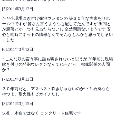
[
5
]
2011年3月12日
ただ今現場吹き付け発泡ウレタンの
築３０年な実家をリホ
ーム中ですが
皆さん言うような心配してたんですが
隙間と
か脱落とか一つも見当たらないし
全然問題ないようです
安
心と同時にネットの情報なんてそんなもんかと思ってしまい
ました
[
6
]
2011年3月12日
↑
こんな奴の言う事に誰も騙されないと思うが
30年前に現場
吹き付けの発泡ウレタンなんてねーだろ！
桧家関係の人間
か？
[
7
]
2011年3月13日
３０年前だと、アスベスト吹きじゃないのかい？
石綿なら
持つよ、耐火性もピカイチだし
[
8
]
2011年3月15日
失礼、木造ではなく
コンクリート住宅です