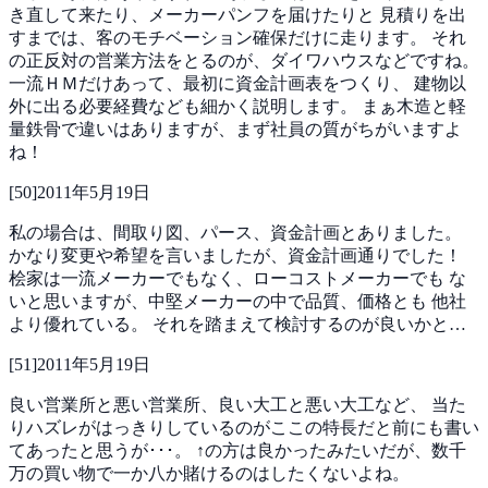
き直して来たり、メーカーパンフを届けたりと
見積りを出
すまでは、客のモチベーション確保だけに走ります。
それ
の正反対の営業方法をとるのが、ダイワハウスなどですね。
一流ＨＭだけあって、最初に資金計画表をつくり、
建物以
外に出る必要経費なども細かく説明します。
まぁ木造と軽
量鉄骨で違いはありますが、まず社員の質がちがいますよ
ね！
[
50
]
2011年5月19日
私の場合は、間取り図、パース、資金計画とありました。
かなり変更や希望を言いましたが、資金計画通りでした！
桧家は一流メーカーでもなく、ローコストメーカーでも
な
いと思いますが、中堅メーカーの中で品質、価格とも
他社
より優れている。
それを踏まえて検討するのが良いかと…
[
51
]
2011年5月19日
良い営業所と悪い営業所、良い大工と悪い大工など、
当た
りハズレがはっきりしているのがここの特長だと前にも書い
てあったと思うが･･･。
↑の方は良かったみたいだが、数千
万の買い物で一か八か賭けるのはしたくないよね。