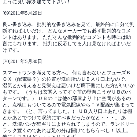
ように良い家を建てて下さい！
[
69
]
2011年5月29日
良い書き込み、批判的な書き込みを見て、最終的に自分で判
断すればよいだけ。
どんなメーカーでも必ず批判的なコメ
ントはあります。
ただそんな批判的なコメントも時には助
言にもなります。
批判に反応してる人は見なければよいだ
けです。
[
70
]
2011年5月30日
スマートワンを考えてる方へ。
何も言わないとフューズＢ
ＯＸ（配電盤？）の位置が洗面所のＵＢ入り口上なので、
湿気とか考えると見栄えは悪いけど廊下側にした方がいいか
もです。
（うちは玄関入ってすぐ前の壁向こうがＵＢのパ
ターンです。）
ＵＢの上は他の部屋より上に空間があるの
と、点検口もついてるので電気配線やらＴＶ配線が集まって
きます。
（と、言ってました。）
ＵＢ入り口上あたりは棚
とかあとでつけて収納にすべきだったかなと・・・。
あ
と、洗濯パンが壁ギリによせられてしまうので、ランドリー
ラック置くのであれば足の分は開けてもらうべし！
以上。
他にもあるけど・・・とりあえず。