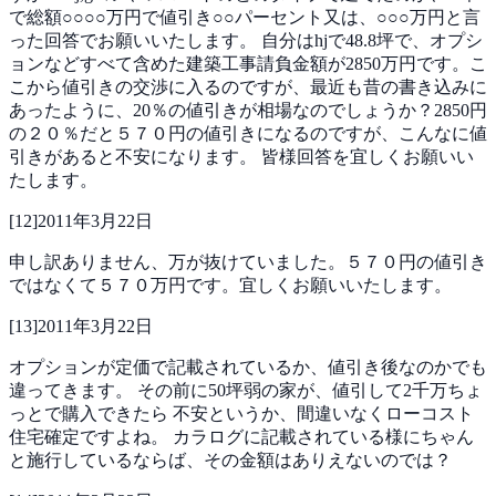
で総額○○○○万円で値引き○○パーセント又は、○○○万円と言
った回答でお願いいたします。
自分はhjで48.8坪で、オプシ
ョンなどすべて含めた建築工事請負金額が2850万円です。こ
こから値引きの交渉に入るのですが、最近も昔の書き込みに
あったように、20％の値引きが相場なのでしょうか？2850円
の２０％だと５７０円の値引きになるのですが、こんなに値
引きがあると不安になります。
皆様回答を宜しくお願いい
たします。
[
12
]
2011年3月22日
申し訳ありません、万が抜けていました。５７０円の値引き
ではなくて５７０万円です。宜しくお願いいたします。
[
13
]
2011年3月22日
オプションが定価で記載されているか、値引き後なのかでも
違ってきます。
その前に50坪弱の家が、値引して2千万ちょ
っとで購入できたら
不安というか、間違いなくローコスト
住宅確定ですよね。
カラログに記載されている様にちゃん
と施行しているならば、その金額はありえないのでは？