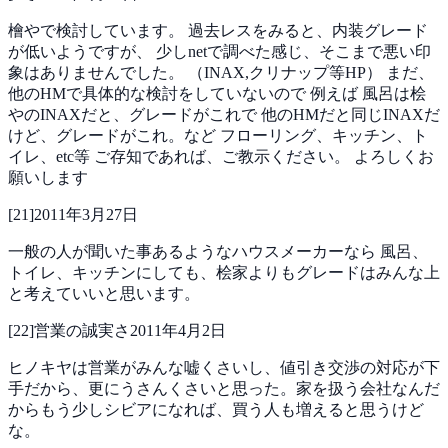
檜やで検討しています。
過去レスをみると、内装グレード
が低いようですが、
少しnetで調べた感じ、そこまで悪い印
象はありませんでした。
（INAX,クリナップ等HP）
まだ、
他のHMで具体的な検討をしていないので
例えば
風呂は桧
やのINAXだと、グレードがこれで
他のHMだと同じINAXだ
けど、グレードがこれ。など
フローリング、キッチン、ト
イレ、etc等
ご存知であれば、ご教示ください。
よろしくお
願いします
[
21
]
2011年3月27日
一般の人が聞いた事あるようなハウスメーカーなら
風呂、
トイレ、キッチンにしても、桧家よりもグレードはみんな上
と考えていいと思います。
[
22
]
営業の誠実さ
2011年4月2日
ヒノキヤは営業がみんな嘘くさいし、値引き交渉の対応が下
手だから、更にうさんくさいと思った。家を扱う会社なんだ
からもう少しシビアになれば、買う人も増えると思うけど
な。