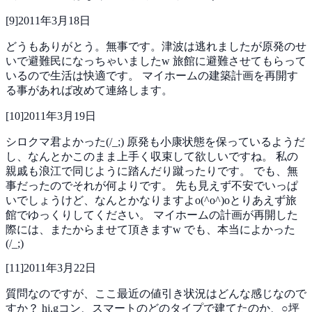
[
9
]
2011年3月18日
どうもありがとう。無事です。津波は逃れましたが原発のせ
いで避難民になっちゃいましたw
旅館に避難させてもらって
いるので生活は快適です。
マイホームの建築計画を再開す
る事があれば改めて連絡します。
[
10
]
2011年3月19日
シロクマ君よかった(/_;)
原発も小康状態を保っているようだ
し、なんとかこのまま上手く収束して欲しいですね。
私の
親戚も浪江で同じように踏んだり蹴ったりです。
でも、無
事だったのでそれが何よりです。
先も見えず不安でいっぱ
いでしょうけど、なんとかなりますよo(^o^)oとりあえず旅
館でゆっくりしてください。
マイホームの計画が再開した
際には、またからませて頂きますw
でも、本当によかった
(/_;)
[
11
]
2011年3月22日
質問なのですが、ここ最近の値引き状況はどんな感じなので
すか？
hj,gコン、スマートのどのタイプで建てたのか、○坪