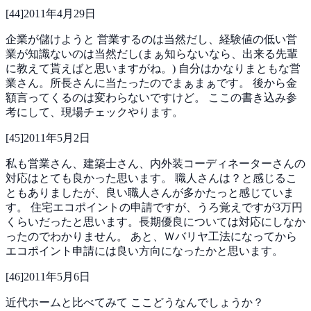
[
44
]
2011年4月29日
企業が儲けようと 営業するのは当然だし、経験値の低い営
業が知識ないのは当然だし(まぁ知らないなら、出来る先輩
に教えて貰えばと思いますがね。)
自分はかなりまともな営
業さん。所長さんに当たったのでまぁまぁです。
後から金
額言ってくるのは変わらないですけど。
ここの書き込み参
考にして、現場チェックやります。
[
45
]
2011年5月2日
私も営業さん、建築士さん、内外装コーディネーターさんの
対応はとても良かった思います。
職人さんは？と感じるこ
ともありましたが、良い職人さんが多かたっと感じていま
す。
住宅エコポイントの申請ですが、うろ覚えですが3万円
くらいだったと思います。長期優良については対応にしなか
ったのでわかりません。
あと、Ｗバリヤ工法になってから
エコポイント申請には良い方向になったかと思います。
[
46
]
2011年5月6日
近代ホームと比べてみて
ここどうなんでしょうか？