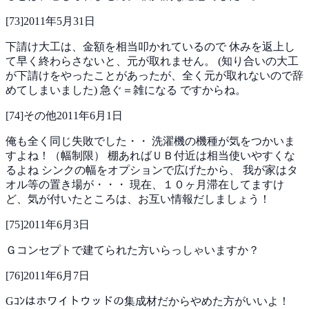
[
73
]
2011年5月31日
下請け大工は、金額を相当叩かれているので
休みを返上し
て早く終わらさないと、元が取れません。
(知り合いの大工
が下請けをやったことがあったが、全く元が取れないので辞
めてしまいました)
急ぐ＝雑になる
ですからね。
[
74
]
その他
2011年6月1日
俺も全く同じ失敗でした・・
洗濯機の機種が気をつかいま
すよね！（幅制限）
棚あればＵＢ付近は相当使いやすくな
るよね
シンクの幅をオプションで広げたから、
我が家はタ
オル等の置き場が・・・
現在、１０ヶ月滞在してますけ
ど、気が付いたところは、お互い情報だしましょう！
[
75
]
2011年6月3日
Ｇコンセプトで建てられた方いらっしゃいますか？
[
76
]
2011年6月7日
Gｺﾝはホワイトウッドの集成材だからやめた方がいいよ！