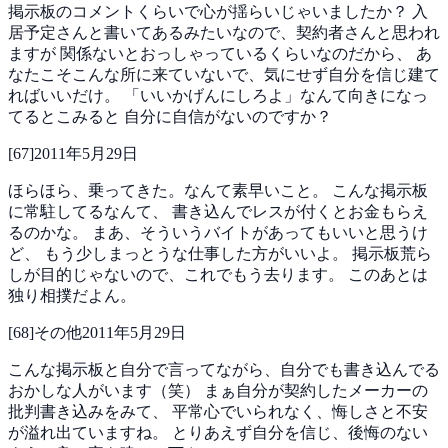
掲示板のコメントくらいで心が揺らいじゃいましたか？
入
居予定さんと書いてあるみたいなので、契約者さんと思われ
ますが
関係ないとおっしゃっているくらいなのだから、
あ
なたこそこんな所に来ていないで、気にせず自分を信じ建て
ればいいだけ。
「いいかげんにしろよ」なんて向きになっ
てるとこみると
自分に自信がないのですか？
[
67
]
2011年5月29日
ほらほら、乗ってきた。なんて素早いこと。
こんな掲示板
に常駐してるなんて、
書き込んでレスが付くとお金もらえ
るのかな。
まあ、そういうバイトがあってもいいと思うけ
ど、
もう少しまっとうな仕事した方がいいよ。
掲示板荒ら
しが目的じゃないので、これでもう去ります。
このあとは
独り相撲だよん。
[
68
]
その他
2011年5月29日
こんな掲示板と自分で言ってながら、自分でも書き込んでる
おかしな人がいます（笑）
まぁ自分が契約したメーカーの
批判書き込みをみて、
平常心でいられなく、悔しさと不安
が溢れ出ていますね。
とりあえず自分を信じ、後悔のない