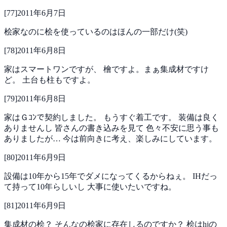
[
77
]
2011年6月7日
桧家なのに桧を使っているのはほんの一部だけ(笑)
[
78
]
2011年6月8日
家はスマートワンですが、
檜ですよ。まぁ集成材ですけ
ど。
土台も柱もですよ。
[
79
]
2011年6月8日
家はＧｺﾝで契約しました。
もうすぐ着工です。
装備は良く
ありませんし
皆さんの書き込みを見て 色々不安に思う事も
ありましたが…
今は前向きに考え、楽しみにしています。
[
80
]
2011年6月9日
設備は10年から15年でダメになってくるからねぇ。
IHだっ
て持って10年らしいし
大事に使いたいですね。
[
81
]
2011年6月9日
集成材の桧？
そんなの桧家に存在しるのですか？
桧はhjの