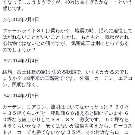
くなってしまうようですが、40万は高すぎるかな・・という
感じです。
[
52
]
2014年2月3日
フォームライトＳＬは柔らかく、地震の時、揺れに追従して
はがれないことがいいこと
しかし、もともと、気密がとれ
る代物ではないとの噂ですが、
気密施工は別にとってある
のでしょうか？
[
53
]
2014年2月4日
結局、富士住建の家は
住める状態で、いくらかかるのでし
ょうか？
100平米の二階建てです。
外溝、カーテン、エアコ
ン、照明は除く。
[
54
]
2014年2月5日
カーテン。エアコン。照明はついてなかったっけ？
３０坪
～３５坪くらいだと 坪単価６０超えると聞いています
６
０坪なら値上がりして３８．８？ 激安です。
５０坪なら
４５くらいかな？ 安くはないが設備を考えたら、ローコス
トメーカーでも勝てないかな
３５坪、その付近ならローコ