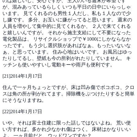
のは嬉しいし、安心ですが、
主人のいる週末が希望です
が、混みあっているらしく
いつも平日の日中にいらっしゃ
います。
見てくれるのも男性１人だし、私も１人なので少
し嫌です。
多分、お互いに嫌がってると思います。
週末の
人員を増やして集中的に見てくれるか、
２人で来てくれる
と嬉しいんですが。
それから施主支給にして不要になった
電化製品は、
リサイクルショップで￥1000にしかならなか
ったです。
もう少し選択肢があればなぁ、もったいないな
ぁ、と思っています。
住み心地はいいです。
お風呂はゆっ
たりしてるし、壁紙も今の所剥がれたりしていません。
キ
ッチンも使いやすいし電動キーや雨戸も便利です。
[
21
]
2014年1月17日
住んで一ヶ月ちょっとですが、床は凹み傷でボコボコ、クロ
スは角の所が剥がれてます。掃除機をぶつけたりすると簡単
にそうなりますね。
[
22
]
2014年1月17日
いや、それは富士住建に限った話しではないよね。
荒い使
い方すれば、多かれ少なかれ傷はつく。
床材はかなりいい
よ。
一ヶ月前だと、ウッドワンですか？