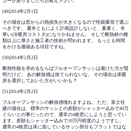
カーがありましたらお教え下さい。
[
49
]
2014年2月1日
その場合は窓からの熱損失が大きくなるので性能重視で選ぶ
べきです。
夏冬ともによく計画設計しないと、夏暑く、冬
寒い(冷暖房コスト大)になりかねません。
そして断熱材の種
類以上に厚さと施工者の技術が問われます。
もっとも時間
をかける価値ある項目ですね。
[
50
]
2014年2月2日
断熱性能を求めるならばフルオープンサッシは避けた方が賢
明だけど、
あの解放感は捨てられないな。
その場合は床暖
房を選択しておいた方がいいかも？
[
51
]
2014年2月2日
フルオープンサッシの解放感憧れますよね。
ただ、富士住
建の場合は、標準のサッシとの差額がシャッター込みで40万
ぐらいとの事だったので、通常の4枚窓にしようと思ってい
ます。差額もシャッター込みで10万円程度のようですし。
通常の4枚窓は床に面しているサッシ部分もフラットではな