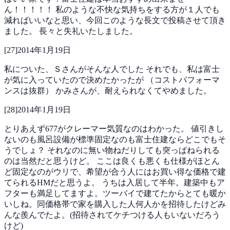
ん！！！！！
私のような不快な気持ちをする方が１人でも
減ればいいなと思い、今回このような長文で投稿させて頂き
ました。
長々と失礼いたしました。
[
27
]
2014年1月19日
私についた、Ｓさんがそんな人でした
それでも、私は富士
が気に入っていたので決めたかったが
（コストパフォーマ
ンスは抜群）
かみさんが、耐えられなくてやめました。
[
28
]
2014年1月19日
とりあえず677がクレーマー気質なのはわかった。
値引きし
ないのも風呂設備が標準固定なのも富士住建ならどこでもそ
うでしょ？
それなのに無い物ねだりしても突っぱねられる
のは当然だと思うけど。
ここは良くも悪くも仕様がほとん
ど固定なのがウリで、希望が合う人にはお買い得な価格で建
てられるHMだと思うよ。
うちは入居して半年。建築中もア
フターも満足してますよ。ツーバイで建てたからとても暖か
いしね。同価格帯で家を購入した人何人かを招待したけどみ
んな羨んでたよ。(招待されてケチつける人もいないだろう
けど)