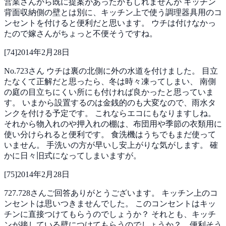
営業さんから既に提案があったかもしれませんが
キッチン
背面収納側の壁とは別に、キッチン上で使う調理器具用のコ
ンセントを付けると便利だと思います。
ウチは付けなかっ
たので嫁さんがちょっと不便そうですね。
[
74
]
2014年2月28日
No.723さん
ウチは裏の北側に外の水道を付けました。
目立
たなくて正解だと思ったら、冬は時々凍ってしまい、
南側
の庭の目立ちにくい所にも付ければ良かったと思っていま
す。
いまから設置するのは金銭的のも大変なので、雨水タ
ンクを付ける予定です。
これならエコにもなりますしね。
それから物入れのや押入れの棚は、布団用や季節の衣類用に
使い分けられると便利です。
食洗機はうちでもまだ使って
いません。
手洗いの方が早いし安上がりな気がします。
確
かに日々旧式になってしまいますが。
[
75
]
2014年2月28日
727.728さんご回答ありがとうございます。
キッチン上のコ
ンセントは思いつきませんでした。
このコンセントはキッ
チンに直接つけてもらうのでしょうか？
それとも、キッチ
ンが接している壁につけてもらうのでしょうか？ 便利そう