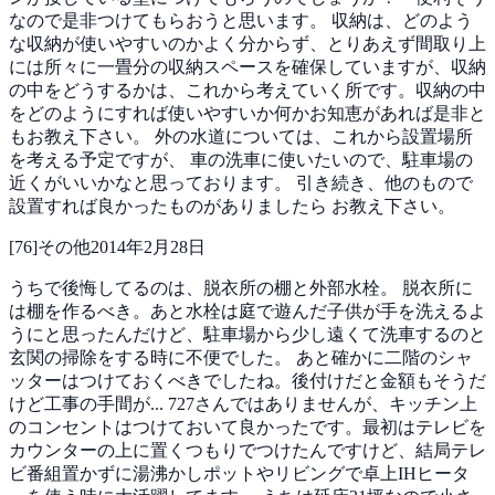
なので是非つけてもらおうと思います。
収納は、どのよう
な収納が使いやすいのかよく分からず、とりあえず間取り上
には所々に一畳分の収納スペースを確保していますが、収納
の中をどうするかは、これから考えていく所です。収納の中
をどのようにすれば使いやすいか何かお知恵があれば是非と
もお教え下さい。
外の水道については、これから設置場所
を考える予定ですが、
車の洗車に使いたいので、駐車場の
近くがいいかなと思っております。
引き続き、他のもので
設置すれば良かったものがありましたら
お教え下さい。
[
76
]
その他
2014年2月28日
うちで後悔してるのは、脱衣所の棚と外部水栓。
脱衣所に
は棚を作るべき。あと水栓は庭で遊んだ子供が手を洗えるよ
うにと思ったんだけど、駐車場から少し遠くて洗車するのと
玄関の掃除をする時に不便でした。
あと確かに二階のシャ
ッターはつけておくべきでしたね。後付けだと金額もそうだ
けど工事の手間が...
727さんではありませんが、キッチン上
のコンセントはつけておいて良かったです。最初はテレビを
カウンターの上に置くつもりでつけたんですけど、結局テレ
ビ番組置かずに湯沸かしポットやリビングで卓上IHヒータ