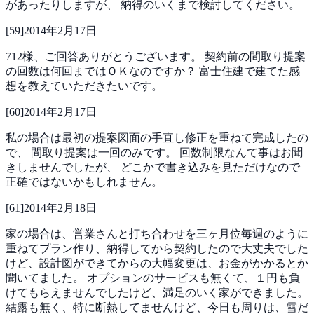
があったりしますが、
納得のいくまで検討してください。
[
59
]
2014年2月17日
712様、ご回答ありがとうございます。
契約前の間取り提案
の回数は何回まではＯＫなのですか？
富士住建で建てた感
想を教えていただきたいです。
[
60
]
2014年2月17日
私の場合は最初の提案図面の手直し修正を重ねて完成したの
で、
間取り提案は一回のみです。
回数制限なんて事はお聞
きしませんでしたが、
どこかで書き込みを見ただけなので
正確ではないかもしれません。
[
61
]
2014年2月18日
家の場合は、営業さんと打ち合わせを三ヶ月位毎週のように
重ねてプラン作り、納得してから契約したので大丈夫でした
けど、設計図ができてからの大幅変更は、お金がかかるとか
聞いてました。
オプションのサービスも無くて、１円も負
けてもらえませんでしたけど、満足のいく家ができました。
結露も無く、特に断熱してませんけど、今日も周りは、雪だ