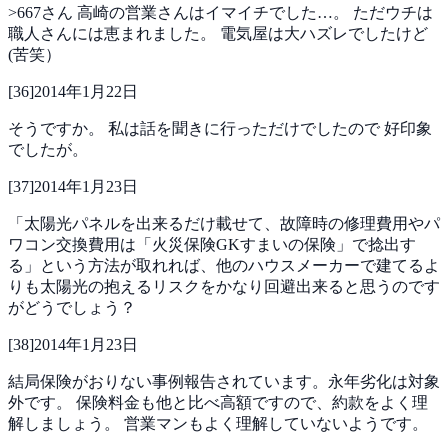
>667さん
高崎の営業さんはイマイチでした…。
ただウチは
職人さんには恵まれました。
電気屋は大ハズレでしたけど
(苦笑）
[
36
]
2014年1月22日
そうですか。
私は話を聞きに行っただけでしたので
好印象
でしたが。
[
37
]
2014年1月23日
「太陽光パネルを出来るだけ載せて、故障時の修理費用やパ
ワコン交換費用は「火災保険GKすまいの保険」で捻出す
る」という方法が取れれば、他のハウスメーカーで建てるよ
りも太陽光の抱えるリスクをかなり回避出来ると思うのです
がどうでしょう？
[
38
]
2014年1月23日
結局保険がおりない事例報告されています。永年劣化は対象
外です。
保険料金も他と比べ高額ですので、約款をよく理
解しましょう。
営業マンもよく理解していないようです。