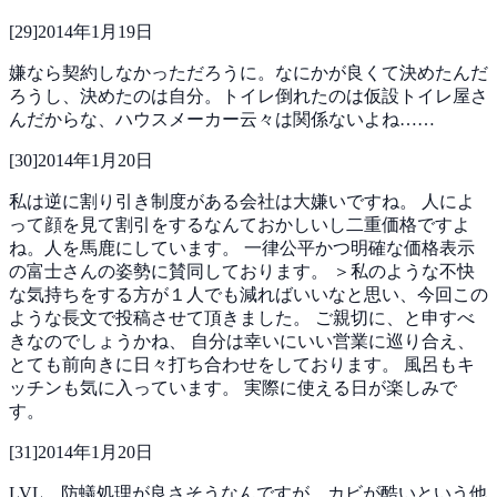
[
29
]
2014年1月19日
嫌なら契約しなかっただろうに。なにかが良くて決めたんだ
ろうし、決めたのは自分。トイレ倒れたのは仮設トイレ屋さ
んだからな、ハウスメーカー云々は関係ないよね……
[
30
]
2014年1月20日
私は逆に割り引き制度がある会社は大嫌いですね。
人によ
って顔を見て割引をするなんておかしいし二重価格ですよ
ね。人を馬鹿にしています。
一律公平かつ明確な価格表示
の富士さんの姿勢に賛同しております。
＞私のような不快
な気持ちをする方が１人でも減ればいいなと思い、今回この
ような長文で投稿させて頂きました。
ご親切に、と申すべ
きなのでしょうかね、
自分は幸いにいい営業に巡り合え、
とても前向きに日々打ち合わせをしております。
風呂もキ
ッチンも気に入っています。
実際に使える日が楽しみで
す。
[
31
]
2014年1月20日
LVL、防蟻処理が良さそうなんですが、カビが酷いという他