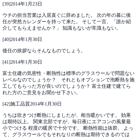
[
39
]
2014年1月23日
ウチの担当営業は入居直ぐに辞めました。
次の年の暮に後
任が突然カレンダーを持って来た。
そして一言、「誰か紹
介してもらえませんか？」
知識もないが常識もない。
[
40
]
2014年1月30日
後任の挨拶ならそんなものでしょう。
[
41
]
2014年1月30日
富士住建の気密性・断熱性は標準のグラスウールで問題ない
レベルなのでしょうか？ それともオプションで泡断熱を施
工してもらった方が良いのでしょうか？
富士住建で建てら
れた方のご意見をお聞かせ下さい。
[
42
]
施工品質
2014年1月30日
うちは吹きつけ断熱にしましたが、相当暖かいです。
効果
は期待以上。
関東北部ですが、毎日夜にエアコンの風量最
小でつける
程度の暖房で十分です。
断熱性能は抜群。
よっ
て、グラスウールでもそれなりの断熱は期待できるのでは