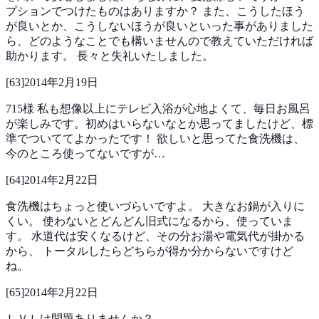
プションでつけたものはありますか？
また、こうしたほう
が良いとか、こうしないほうが良いといった事がありました
ら、どのようなことでも構いませんので教えていただければ
助かります。
長々と失礼いたしました。
[
63
]
2014年2月19日
715様
私も想像以上にテレビ入浴が心地よくて、毎日お風呂
が楽しみです。初めはいらないなとか思ってましたけど、標
準でついててよかったです！
欲しいと思ってた食洗機は、
今のところ使ってないですが…
[
64
]
2014年2月22日
食洗機はちょっと使いづらいですよ。
大きなお鍋が入りに
くい。
使わないとどんどん旧式になるから、使っていま
す。
水道代は安くなるけど、その分お湯や電気代が掛かる
から、
トータルしたらどちらが得か分からないですけど
ね。
[
65
]
2014年2月22日
ＬＶＬは問題ありませんか？