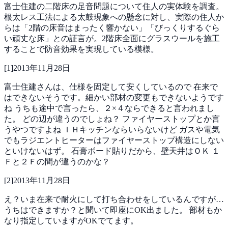
富士住建の二階床の足音問題について住人の実体験を調査。
根太レス工法による太鼓現象への懸念に対し、実際の住人か
らは「2階の床音はまったく響かない」「びっくりするぐら
い頑丈な床」との証言が。2階床全面にグラスウールを施工
することで防音効果を実現している模様。
[
1
]
2013年11月28日
富士住建さんは、仕様を固定して安くしているので
在来で
はできないそうです。細かい部材の変更もできないようです
ね
うちも途中で言ったら、２×４ならできると言われまし
た。
どの辺が違うのでしょね？
ファイヤーストップとか言
うやつですよね
ＩＨキッチンならいらないけど
ガスや電気
でもラジエントヒーターはファイヤーストップ構造にしない
といけないはず。
石膏ボード貼りだから、壁天井はＯＫ
１
Ｆと２Ｆの間が違うのかな？
[
2
]
2013年11月28日
え？いま在来で耐火にして打ち合わせをしているんですが…
うちはできますか？と聞いて即座にOK出ました。
部材もか
なり指定していますがOKでてます。