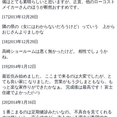
備はとても素晴らしいと思いますが、正直、他のローコスト
メイカーさんのほうが断然おすすめです。
[
17
]
2013年12月28日
隣の県の（女にはわからないだろうけど）っていう 上から
おじさんよりましかな
[
18
]
2013年12月29日
高崎ショールームは悪く無かったけど。
相性でしょうか
ね。
[
19
]
2014年1月12日
最近住み始めました。
ここまで来るのは大変でしたが、と
ても良い家に
なりました。
営業がもう少しまともなら、も
っと楽な家作りができたかなぁ。
完成後は最高です！
富士
住建でよかった(^-^)
[
20
]
2014年1月16日
１番こまるのは定期健診みたいなの。
不具合を見てくれる