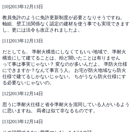
[
10
]
2013年12月13日
教員免許のように免許更新制度が必要となりそうですね。
軸組、壁工法関係なく認定の建材を使う事でも実現できます
し、更には法令も改正されましたよ。
[
11
]
2013年12月13日
だとしても、
準耐火構造にしなくてもいい地域で、準耐火
構造にして建てることは、殆ど聞いたことは有りません
って事は事実じゃない？
変なのが多いんだよ。
準防火仕様
にできますか？なんて事言う人。
お宅が防火地域なら防火
仕様で建てるしかないじゃない。
ちがうなら防火仕様にす
る必要ないじゃないの。
[
12
]
2013年12月14日
思うに準耐火仕様と省令準耐火を混同している人がいるよう
に思いますね。
両者は似て非なるものです。
[
13
]
2013年12月14日