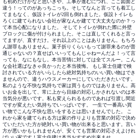
も初めだけかなと思いきや、工事が進むにつれ、ここ図面と
違う！ってのがあっちこっち。そしてなんと言っても着工し
てまもなく、仮設トイレが2回も倒れました。仮設トイレも
ろくに建てられない会社が家なんか建てて大丈夫なのか？っ
て本当心配になりました。
そしてトイレが倒れた際に外壁
ブロックに傷が付けられました。そこは直してくれると言っ
てますが、直すだけ。それ以上のことはありません。もちろ
ん謝罪もありません。菓子折りくらいもって謝罪来るのが普
通じゃないの？直せばいいってもんじゃねーんだよ！って言
っても、なにもなし。本当苦情に対しては全てスルー。こん
な会社選ばなきゃ良かったと本当後悔。
もし富士住建で検
討されている方がいらしたら絶対気持ちのいい買い物はでき
ませんので、違うハウスメーカーにしていただきたいです。
私のような不快な気持ちで家は買うものではありません。高
いお金を出して、常に上から目線の対応しかされないのは本
当気分が悪いです。私も変えられるものであれば引渡し間近
ですが変えたい気持ちでいっぱいです。
一生で一番高い買
い物でこんな不快な思いをするとは思いませんでした。
こ
れから家を建てられる方は家の作りよりも営業の対応で決め
ていただいた方が絶対いい買い物が出来ると思います。言い
方が悪いかもしれませんが、安くても営業の対応さえよけれ
ばいい家です！富士住建は本当おすすめ出来ませ