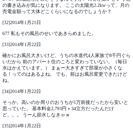
の書き込みが気になります。
ここの太陽光2.2kwって、月の
売電金額って大体どこくらいになるのでしょうか？
[
32
]
2014年1月21日
677
私もその風呂のせいであきらめました。
[
33
]
2014年1月22日
確かにお風呂大きいけど、うちの水道代4人家族で8千円ぐら
いだから
前のアパート住のころと変わっていない。（毎日
水はかえています。）
まぁー大きすぎて部屋が小さくな
る！ってのはあるよね。
でも、前はお風呂変更できたけど
ね。
[
34
]
2014年1月22日
そっか。高いのか周りのおうちが1万前後だったから安いと
思っていた。
基本料金2,793円＋34立方だったんだけ
ど。。。
うーん節水しなきゃｗ
[
35
]
2014年1月22日