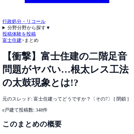
行政処分・リコール
分野
分野から探す
▼
投稿
体験を投稿
富士住建
>
まとめ
【衝撃】富士住建の二階足音
問題がヤバい…根太レス工法
の太鼓現象とは!?
元のスレッド:
富士住建ってどうですか？〔その7〕 [ 閉鎖 ]
e戸建て
投稿数:
348
件
このまとめの概要