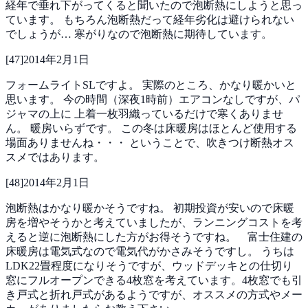
経年で垂れ下がってくると聞いたので泡断熱にしようと思っ
ています。
もちろん泡断熱だって経年劣化は避けられない
でしょうが…
寒がりなので泡断熱に期待しています。
[
47
]
2014年2月1日
フォームライトSLですよ。
実際のところ、かなり暖かいと
思います。
今の時間（深夜1時前）エアコンなしですが、パ
ジャマの上に
上着一枚羽織っているだけで寒くありませ
ん。
暖房いらずです。
この冬は床暖房はほとんど使用する
場面ありませんね・・・
ということで、吹きつけ断熱オス
スメではあります。
[
48
]
2014年2月1日
泡断熱はかなり暖かそうですね。
初期投資が安いので床暖
房を増やそうかと考えていましたが、ランニングコストを考
えると逆に泡断熱にした方がお得そうですね。 富士住建の
床暖房は電気式なので電気代がかさみそうですし。
うちは
LDK22畳程度になりそうですが、ウッドデッキとの仕切り
窓にフルオープンできる4枚窓を考えています。4枚窓でも引
き戸式と折れ戸式があるようですが、オススメの方式やメー