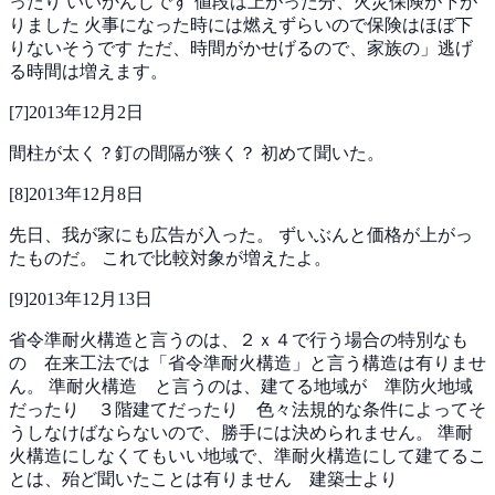
ったり
いいかんじです
値段は上がった分、火災保険が下が
りました
火事になった時には燃えずらいので保険はほぼ下
りないそうです
ただ、時間がかせげるので、家族の」逃げ
る時間は増えます。
[
7
]
2013年12月2日
間柱が太く？釘の間隔が狭く？
初めて聞いた。
[
8
]
2013年12月8日
先日、我が家にも広告が入った。
ずいぶんと価格が上がっ
たものだ。
これで比較対象が増えたよ。
[
9
]
2013年12月13日
省令準耐火構造と言うのは、２ｘ４で行う場合の特別なも
の 在来工法では「省令準耐火構造」と言う構造は有りませ
ん。
準耐火構造 と言うのは、建てる地域が 準防火地域
だったり ３階建てだったり 色々法規的な条件によってそ
うしなけばならないので、勝手には決められません。
準耐
火構造にしなくてもいい地域で、準耐火構造にして建てるこ
とは、殆ど聞いたことは有りません 建築士より