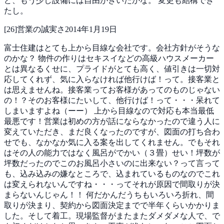
ど、もう少し設備には自由がきいたかな。
変更も結構でき
たし。
[
26
]
営業の誠実さ
2014年1月19日
富士住建はとても上から目線な会社です。会社方針がそうな
のかな？
物件の作りはセキスイなどの高級ハウスメーカー
とは異なるくせに、プライドがとても高く、値引きは一切対
応してくれず、気に入らなければ他行けば！って。接客業と
は思えませんね。接客業ってお客様があってのものじゃない
の！？そのお客様にたいして、他行けば！って・・・呆れて
しまいますよね（ーー）
上から目線なので対応も本当最低
最悪です！営業は初めの方が話にならなかったので違う人に
変えていただき、まだ良くなったのですが、図面の打ち合わ
せでも、なかなか気に入る案を出してくれません。でもそれ
はその人の能力ではなく風呂がでかい（３畳）せい！坪数が
坪数だったのでこのお風呂小さいのに出来ない？って言って
も、込み込みの嫌なところで、込まれているものなのでこれ
は変えられないんですね・・・ってそれが原因で間取りが決
まらないんじゃん！！
何だかんだうちもいろいろ折れ、間
取りが決まり、契約から図面決定までで半年くらいかかりま
した。そして着工。現場監督がまたまたダメダメな人で、で