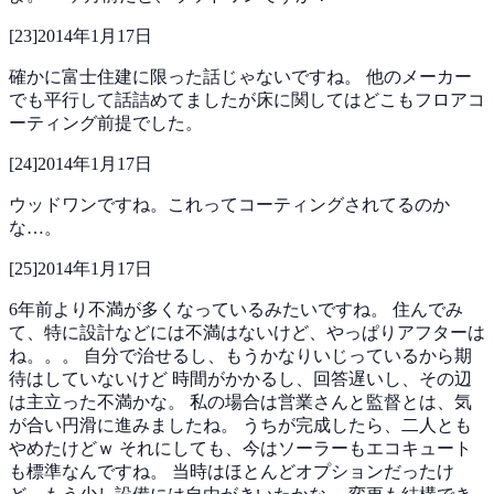
[
23
]
2014年1月17日
確かに富士住建に限った話じゃないですね。
他のメーカー
でも平行して話詰めてましたが床に関してはどこもフロアコ
ーティング前提でした。
[
24
]
2014年1月17日
ウッドワンですね。これってコーティングされてるのか
な…。
[
25
]
2014年1月17日
6年前より不満が多くなっているみたいですね。
住んでみ
て、特に設計などには不満はないけど、やっぱりアフターは
ね。。。
自分で治せるし、もうかなりいじっているから期
待はしていないけど
時間がかかるし、回答遅いし、その辺
は主立った不満かな。
私の場合は営業さんと監督とは、気
が合い円滑に進みましたね。
うちが完成したら、二人とも
やめたけどｗ
それにしても、今はソーラーもエコキュート
も標準なんですね。
当時はほとんどオプションだったけ