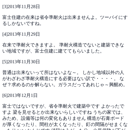
[
3
]
2013年11月28日
富士住建の在来は省令準耐火は出来ませんよ。ツーバイにす
るしかないですね。
[
4
]
2013年11月29日
在来で準耐火できますよ。
準耐火構造でないと建築できな
い地域ですが、富士住建に建ててもらいました。
[
5
]
2013年11月30日
普通は出来ないって所はないよな～。
しかし地域以外の人
がわざわざ準耐火構造にする必要はない訳で・・・・。
な
ぜ？求めるのか解らない。ガラスだってあれじゃ～興醒め。
[
6
]
2013年12月1日
富士ではないですが、省令準耐火で建築中です
よかったで
すよ
梁を見せるとか出来ないらしいですね
うちの家では、
みため、設備等は何の変化もありません
構造が石膏ボード
が厚くなったり、間柱が太くなったり、釘の間隔がせまくな