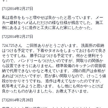
[
71
]
2014年2月27日
私は造作をもっと増やせば良かったと思っています。
メー
カー建材をハメ込んだだけの様な仕様が残念でした。
施工
例にあるように造作と工夫に富んだ家にしたかった。
[
72
]
2014年2月27日
724.725さん ご回答ありがとうございます。
洗面所の収納
はつける予定です。下着やタオルをしまっておけるので良さ
そうですしね。
勝手口はつける予定です。何かと便利そう
なので。
パンドリーもつけたいのですが、間取りの関係か
ら設置できそうにありません。標準装備のキッチンの背面収
納で代用できないかなと考えています。
2階の雨戸は余裕が
あればつけたいですが、窓が多い間取りなので、けっこう値
段がかかりそうですね。
造作は考えてなかったのですが、
机等考えてみようと思います。
もし他にも何かやっとけば
良かったものがありましたら、お教え下さいませ。
[
73
]
2014年2月28日