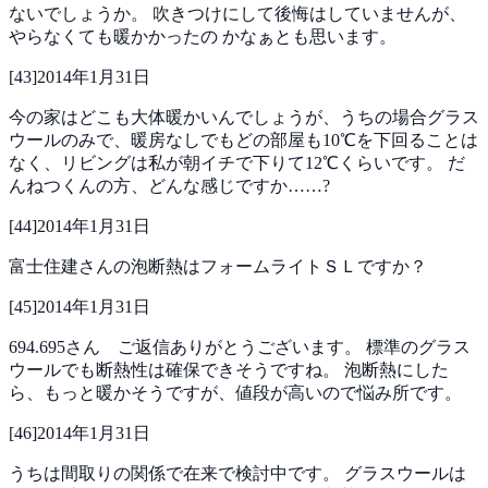
ないでしょうか。
吹きつけにして後悔はしていませんが、
やらなくても暖かかったの
かなぁとも思います。
[
43
]
2014年1月31日
今の家はどこも大体暖かいんでしょうが、うちの場合グラス
ウールのみで、暖房なしでもどの部屋も10℃を下回ることは
なく、リビングは私が朝イチで下りて12℃くらいです。 だ
んねつくんの方、どんな感じですか……?
[
44
]
2014年1月31日
富士住建さんの泡断熱はフォームライトＳＬですか？
[
45
]
2014年1月31日
694.695さん ご返信ありがとうございます。
標準のグラス
ウールでも断熱性は確保できそうですね。
泡断熱にした
ら、もっと暖かそうですが、値段が高いので悩み所です。
[
46
]
2014年1月31日
うちは間取りの関係で在来で検討中です。
グラスウールは