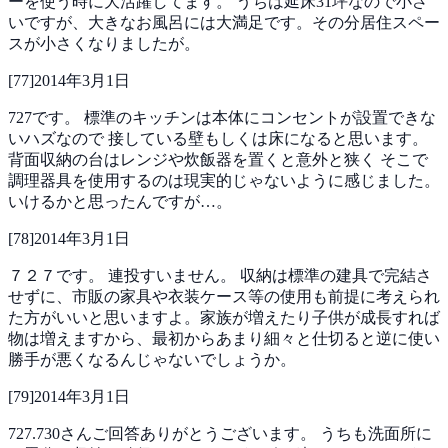
ーを使う時に大活躍してます。
うちは延床31坪なので小さ
いですが、大きなお風呂には大満足です。その分居住スペー
スが小さくなりましたが。
[
77
]
2014年3月1日
727です。
標準のキッチンは本体にコンセントが設置できな
いハズなので
接している壁もしくは床になると思います。
背面収納の台はレンジや炊飯器を置くと意外と狭く
そこで
調理器具を使用するのは現実的じゃないように感じました。
いけるかと思ったんですが…。
[
78
]
2014年3月1日
７２７です。
連投すいません。
収納は標準の建具で完結さ
せずに、市販の家具や衣装ケース等の使用も前提に考えられ
た方がいいと思いますよ。家族が増えたり子供が成長すれば
物は増えますから、最初からあまり細々と仕切ると逆に使い
勝手が悪くなるんじゃないでしょうか。
[
79
]
2014年3月1日
727.730さんご回答ありがとうございます。
うちも洗面所に