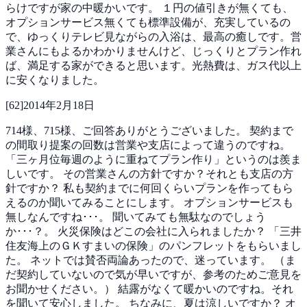
らけですが家の中暖かいです。
１円の値引きが無くても、
オプションサービス無くても標準設備が、充実しているの
で、ゆっくりテレビ見ながらの入浴は、最高の癒しです。営
業さんにもよるかわかりませんけど、じっくりとプラン作れ
ば、満足する家ができると思います。光熱費は、ガス代以上
に安くなりました。
[
62
]
2014年2月18日
714様、715様、ご回答ありがとうございました。
契約まで
の間取り提案の回数は営業や支店によって違うのですね。
「三ヶ月位毎週のように重ねてプラン作り」というのは羨ま
しいです。
その営業さんの方針ですか？それとも支店の方
針ですか？
私も契約までに何回くらいプランを作ってもら
えるのか聞いてみることにします。
オプションサービスも
無しなんですね･･･。
聞いてみても無駄なのでしょう
か･･･？。
火災保険はどこの会社に入られましたか？
「三井
住友海上のＧＫすまいの保険」のパンフレットをもらいまし
た。
ネットでは賛否両論あったので、迷っています。
（ま
だ契約していないので気が早いですが、参考のためご意見を
お聞かせください。）
結露がなくて暖かいのですね。それ
を聞いて安心しました。
ちなみに、夏は涼しいですか？
オ