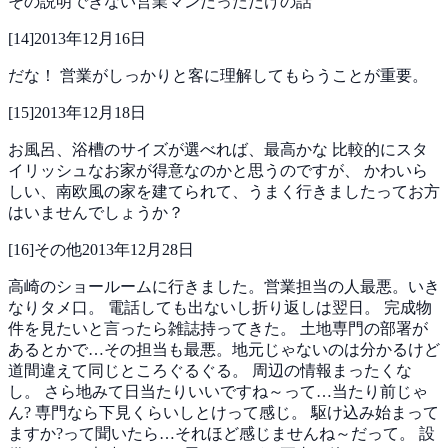
その説明できない営業マンだっただけの話
[
14
]
2013年12月16日
だな！
営業がしっかりと客に理解してもらうことが重要。
[
15
]
2013年12月18日
お風呂、浴槽のサイズが選べれば、最高かな
比較的にスタ
イリッシュなお家が得意なのかと思うのですが、
かわいら
しい、南欧風の家を建てられて、うまく行きましたってお方
はいませんでしょうか？
[
16
]
その他
2013年12月28日
高崎のショールームに行きました。営業担当の人最悪。いき
なりタメ口。
電話しても出ないし折り返しは翌日。
完成物
件を見たいと言ったら雑誌持ってきた。
土地専門の部署が
あるとかで…その担当も最悪。地元じゃないのは分かるけど
道間違えて同じところぐるぐる。
周辺の情報まったくな
し。
さら地みて日当たりいいですね～って…当たり前じゃ
ん?
専門なら下見くらいしとけって感じ。
駆け込み始まって
ますか?って聞いたら…それほど感じませんね～だって。
設