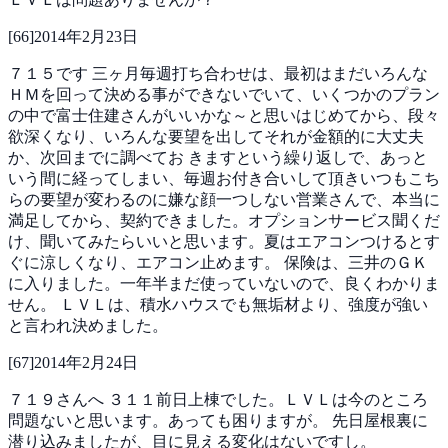
[
66
]
2014年2月23日
７１５です
三ヶ月毎週打ち合わせは、最初はまだいろんな
ＨＭを回って決める事ができないでいて、いくつかのプラン
の中で富士住建さんがいいかな～と思いはじめてから、段々
欲深くなり、いろんな要望を出してそれが金額的に大丈夫
か、次回までに調べてお
きますという繰り返しで、あっと
いう間に経ってしまい、毎週お付き合いして頂きいつもこち
らの要望が変わるのに嫌な顔一つしない営業さんで、本当に
満足してから、契約できました。オプションサービス聞くだ
け、聞いてみたらいいと思います。夏はエアコンつけるとす
ぐに涼しくなり、エアコン止めます。
保険は、三井のＧＫ
に入りました。一年半まだ使っていないので、良くわかりま
せん。
ＬＶＬは、積水ハウスでも無垢材より、強度が強い
と言われ決めました。
[
67
]
2014年2月24日
７１９さんへ
３１１前日上棟でした。ＬＶＬは今のところ
問題ないと思います。あっても困りますが。
先日屋根裏に
潜り込みましたが、目に見える変化はないですし。