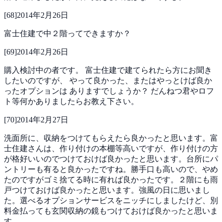
[
68
]
2014年2月26日
富士住建で中２階ってできますか？
[
69
]
2014年2月26日
購入検討中の者です。
富士住建で建てられたら方にお聞き
したいのですが、
やって良かった、またはやっとけば良か
ったオプションは
ありますでしょうか？
だんねつ君やロフ
ト等何かありましたらお教え下さい。
[
70
]
2014年2月27日
洗面所に、収納をつけてもらえたら良かったと思います。富
士住建さんは、作り付けの本棚等高いですが、作り付けの方
が格好いいのでつけておけば良かったと思います。台所にパ
ントリーも有ると良かったですね。勝手口も高いので、やめ
たのですがゴミ捨てる時に有れば良かったです。２階にも雨
戸つけておけば良かったと思います。強風の日に思いまし
た。選べるオプションサービスをニッチにしましたけど、別
料金払っても玄関収納の鏡もつけておけば良かったと思いま
す。