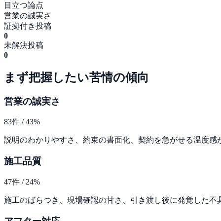
目立つ論点
営業の誠実さ
証拠付き投稿
0
未解決投稿
0
まず把握したい苦情の傾向
営業の誠実さ
83
件 /
43
%
説明のわかりやすさ、約束の書面化、契約を急がせる温度感
施工品質
47
件 /
24
%
施工のばらつき、現場確認の甘さ、引き渡し後に発覚した不