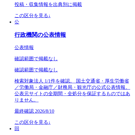
投稿・収集情報を出典別に掲載
この区分を見る
↓
公
行政機関の公表情報
公表情報
確認範囲で掲載なし
確認範囲で掲載なし
検索対象法人 1/1件を確認。 国土交通省・厚生労働省
／労働局・金融庁／財務局・観光庁の公式公表情報。
公表元サイトの全期間・全処分を保証するものではあ
りません。
最終確認
2026/8/10
この区分を見る
↓
回