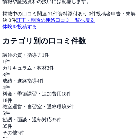
情報や証拠資料の扱いには配慮します。
掲載中の口コミ関連
71
件
資料添付あり
0
件
投稿者申告・未解
決
0
件
訂正・削除の連絡
口コミ一覧へ戻る
体験を投稿する
カテゴリ別の口コミ件数
講師の質・指導力
1
件
1
件
カリキュラム・教材
3
件
3
件
成績・進路指導
4
件
4
件
料金・季節講習・追加費用
18
件
18
件
教室運営・自習室・通塾環境
5
件
5
件
勧誘・面談・退塾対応
35
件
35
件
その他
5
件