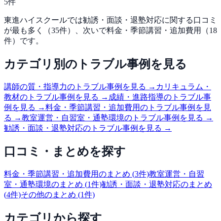
5
件
東進ハイスクール
では
勧誘・面談・退塾対応
に関する口コミ
が最も多く（
35
件）、次いで
料金・季節講習・追加費用
（
18
件）です。
カテゴリ別のトラブル事例を見る
講師の質・指導力
のトラブル事例を見る →
カリキュラム・
教材
のトラブル事例を見る →
成績・進路指導
のトラブル事
例を見る →
料金・季節講習・追加費用
のトラブル事例を見
る →
教室運営・自習室・通塾環境
のトラブル事例を見る →
勧誘・面談・退塾対応
のトラブル事例を見る →
口コミ・まとめを探す
料金・季節講習・追加費用
のまとめ (
3
件)
教室運営・自習
室・通塾環境
のまとめ (
1
件)
勧誘・面談・退塾対応
のまとめ
(
4
件)
その他
のまとめ (
1
件)
カテゴリから探す