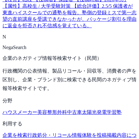
【属性】高校生 / 大学受験対策 【総合評価】2.5/5 保護者が
東進ハイスクールでの通塾を報告。塾側の登録ミスで第一志
望の直前講座を受講できなかったが、パッケージ割引を理由
に返金を拒否され不信感を覚えている。
N
NegaSearch
企業のネガティブ情報等検索サイト（民間）
行政機関の公表情報、製品リコール・回収等、消費者の声を
区別し、企業・ブランド別に検索できる民間のネガティブ情
報等検索サイトです。
分野
ハウスメーカー
美容整形外科
中古車
太陽光発電
学習塾
利用する
企業を検索
行政処分・リコール情報
体験を投稿
掲載内容につ