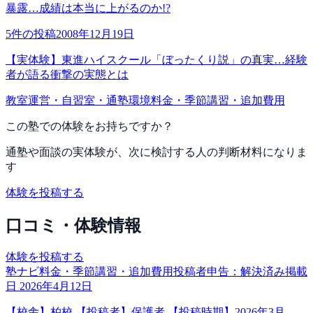
暴露…成績は本当に上がるのか!?
5
件の投稿
2008年12月19日
【実体験】東進ハイスクール「ぼったくり説」の真実…経験
者が語る衝撃の実態とは
教室運営・自習室・通塾環境
料金・季節講習・追加費用
この塾での体験をお持ちですか？
通塾や面談の実体験が、次に検討する人の判断材料になりま
す
体験を投稿する
口コミ・体験情報
体験を投稿する
塾ナビ
料金・季節講習・追加費用
投稿者申告：
解決済み
掲載
日
2026年4月12日
【校舎】柏校 【投稿者】保護者 【投稿時期】2026年3月