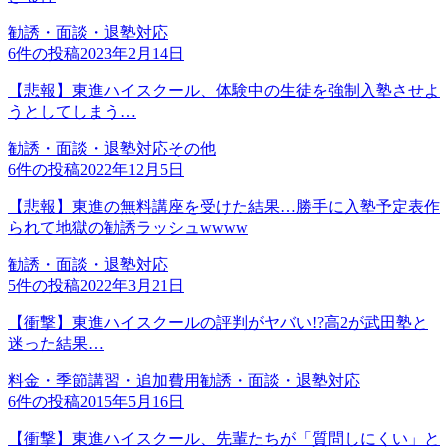
勧誘・面談・退塾対応
6
件の投稿
2023年2月14日
【悲報】東進ハイスクール、体験中の生徒を強制入塾させよ
うとしてしまう…
勧誘・面談・退塾対応
その他
6
件の投稿
2022年12月5日
【悲報】東進の無料講座を受けた結果…勝手に入塾予定表作
られて地獄の勧誘ラッシュwwww
勧誘・面談・退塾対応
5
件の投稿
2022年3月21日
【衝撃】東進ハイスクールの評判がヤバい!?高2が武田塾と
迷った結果…
料金・季節講習・追加費用
勧誘・面談・退塾対応
6
件の投稿
2015年5月16日
【衝撃】東進ハイスクール、先輩たちが「質問しにくい」と