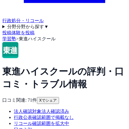
行政処分・リコール
分野
分野から探す
▼
投稿
体験を投稿
学習塾
>
東進ハイスクール
東進ハイスクール
の評判・口
コミ・トラブル情報
口コミ関連:
71
件
Xでシェア
法人確認
対象法人確認済み
行政公表
確認範囲で掲載なし
リコール
確認範囲を拡大中