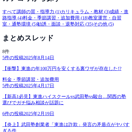
すべて
講師の質・指導力
(
1
)
カリキュラム・教材
(
3
)
成績・進
路指導
(
4
)
料金・季節講習・追加費用
(
18
)
教室運営・自習
室・通塾環境
(
5
)
勧誘・面談・退塾対応
(
35
)
その他
(
5
)
まとめスレッド
8
件
5
件の投稿
2025年8月14日
【衝撃】東進の年100万円を安くする裏ワザが存在した!?
料金・季節講習・追加費用
5
件の投稿
2025年4月17日
【新高1必見】東進ハイスクールvs武田塾vs駿台…関西の塾
選びでガチ悩み相談が話題に
6
件の投稿
2025年2月19日
【炎上】武田塾創業者「東進は詐欺」発言の矛盾点がヤバす
ぎる件