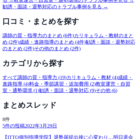
る →
教室運営・自習室・通塾環境
のトラブル事例を見る →
勧誘・面談・退塾対応
のトラブル事例を見る →
口コミ・まとめを探す
講師の質・指導力
のまとめ (
6
件)
カリキュラム・教材
のまと
め (
2
件)
成績・進路指導
のまとめ (
4
件)
勧誘・面談・退塾対応
のまとめ (
2
件)
その他
のまとめ (
2
件)
カテゴリから探す
すべて
講師の質・指導力
(
19
)
カリキュラム・教材
(
4
)
成績・
進路指導
(
4
)
料金・季節講習・追加費用
(
2
)
教室運営・自習
室・通塾環境
(
1
)
勧誘・面談・退塾対応
(
9
)
その他
(
6
)
まとめスレッド
8
件
5
件の投稿
2022年3月29日
【ITTO個別指導学院】退塾届提出後に心変わり…明日退会