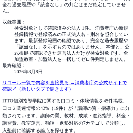
全な過去履歴や「該当なし」の判定はまだ確定していませ
ん。
収録範囲：
検索対象として確認済みの法人 1件。 消費者庁の新規
登録情報で登録済みの正式法人名・別名を照合してい
ます。最新登録範囲の確認であり、完全な過去履歴や
「該当なし」を示すものではありません。 本部と、公
式根拠で確認できた運営法人だけが検索対象です。全
加盟教室・加盟法人を一括してゼロ件判定しません。
最終確認：
2026年8月8日
リコール一覧で内容を直接見る
→
消費者庁の公式サイトで
確認
↗
（新しいタブで開きます）
ITTO個別指導学院
に関する口コミ・体験情報を
45
件掲載。
口コミ関連情報の
42
%（
19
件）が「
講師の質・指導力
」に分
類されています。
講師の質、教材、成績・進路指導、料金・
講習費、教室運営、勧誘・退塾対応の
7
カテゴリで分類し、
入塾前に確認する論点を探せます。