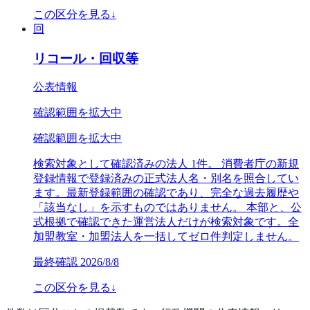
この区分を見る
↓
回
リコール・回収等
公表情報
確認範囲を拡大中
確認範囲を拡大中
検索対象として確認済みの法人 1件。 消費者庁の新規
登録情報で登録済みの正式法人名・別名を照合してい
ます。最新登録範囲の確認であり、完全な過去履歴や
「該当なし」を示すものではありません。 本部と、公
式根拠で確認できた運営法人だけが検索対象です。全
加盟教室・加盟法人を一括してゼロ件判定しません。
最終確認
2026/8/8
この区分を見る
↓