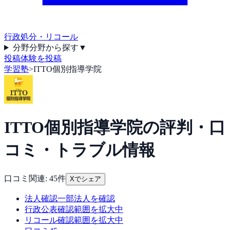
行政処分・リコール
分野
分野から探す
▼
投稿
体験を投稿
学習塾
>
ITTO個別指導学院
ITTO個別指導学院
の評判・口
コミ・トラブル情報
口コミ関連:
45
件
Xでシェア
法人確認
一部法人を確認
行政公表
確認範囲を拡大中
リコール
確認範囲を拡大中