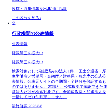
投稿・収集情報を出典別に掲載
この区分を見る
↓
公
行政機関の公表情報
公表情報
確認範囲を拡大中
確認範囲を拡大中
検索対象として確認済みの法人 1件。 国土交通省・厚
生労働省／労働局・金融庁／財務局・観光庁の公式公
表情報。公表元サイトの全期間・全処分を保証するも
のではありません。 本部と、公式根拠で確認できた運
営法人だけが検索対象です。全加盟教室・加盟法人を
一括してゼロ件判定しません。
最終確認
2026/8/8