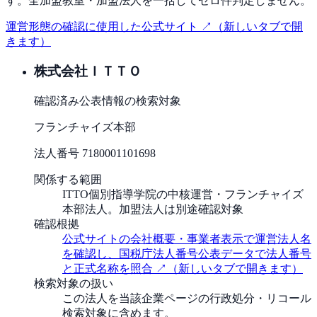
す。全加盟教室・加盟法人を一括してゼロ件判定しません。
運営形態の確認に使用した公式サイト ↗
（新しいタブで開
きます）
株式会社ＩＴＴＯ
確認済み
公表情報の検索対象
フランチャイズ本部
法人番号
7180001101698
関係する範囲
ITTO個別指導学院の中核運営・フランチャイズ
本部法人。加盟法人は別途確認対象
確認根拠
公式サイトの会社概要・事業者表示で運営法人名
を確認し、国税庁法人番号公表データで法人番号
と正式名称を照合
↗
（新しいタブで開きます）
検索対象の扱い
この法人を当該企業ページの行政処分・リコール
検索対象に含めます。