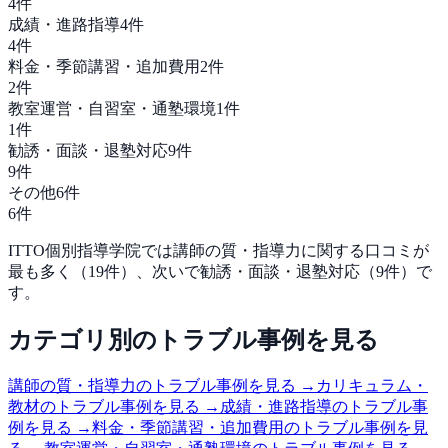
4
件
成績・進路指導
4
件
4
件
料金・季節講習・追加費用
2
件
2
件
教室運営・自習室・通塾環境
1
件
1
件
勧誘・面談・退塾対応
9
件
9
件
その他
6
件
6
件
ITTO個別指導学院
では
講師の質・指導力
に関する口コミが
最も多く（
19
件）、次いで
勧誘・面談・退塾対応
（
9
件）で
す。
カテゴリ別のトラブル事例を見る
講師の質・指導力
のトラブル事例を見る →
カリキュラム・
教材
のトラブル事例を見る →
成績・進路指導
のトラブル事
例を見る →
料金・季節講習・追加費用
のトラブル事例を見