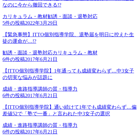
なのに今から撤回できる!?
カリキュラム・教材
勧誘・面談・退塾対応
5
件の投稿
2022年3月29日
【緊急事態】ITTO個別指導学院、退塾届を明日に控えた生
徒の運命が…!?
勧誘・面談・退塾対応
カリキュラム・教材
6
件の投稿
2017年6月21日
【ITTO個別指導学院】1年通っても成績変わらず…中3女子
の切実な悩みが話題に
成績・進路指導
講師の質・指導力
6
件の投稿
2017年6月21日
【ITTO個別指導学院】通い続けて1年でも成績変わらず…偏
差値52で「塾で一番」と言われた中3女子の選択
成績・進路指導
講師の質・指導力
6
件の投稿
2017年6月21日