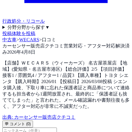
行政処分・リコール
分野
分野から探す
▼
投稿
体験を投稿
中古車
>
WECARS
>
口コミ
カーセンサー販売店クチコミ
営業対応・アフター対応
解決済
み
2026年4月8日
【店舗】ＷＥＣＡＲＳ（ウィーカーズ） 名古屋茶屋店 【地
域】(愛知県・名古屋市港区) 【総合評価】2/5 【項目評価】
接客1 / 雰囲気4 / アフター1 / 品質3 【購入車種】トヨタ シエ
ンタ 【購入時期】2026/01 【投稿日】2026/03/08投稿 シエン
タ購入後、下取り車に忘れた保護者証と商品券について連絡
するも担当者から1週間放置され、最終的に「保護者証も捨
ててしまった」と言われた。メール確認漏れや書類往復も多
く、アフター対応が非常に不誠実だった。
出典:
カーセンサー販売店クチコミ
💬 コメント (
0
)