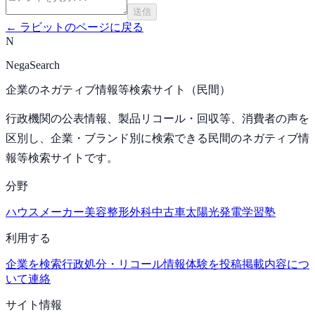
送信
←
ラビット
のページに戻る
N
NegaSearch
企業のネガティブ情報等検索サイト（民間）
行政機関の公表情報、製品リコール・回収等、消費者の声を
区別し、企業・ブランド別に検索できる民間のネガティブ情
報等検索サイトです。
分野
ハウスメーカー
美容整形外科
中古車
太陽光発電
学習塾
利用する
企業を検索
行政処分・リコール情報
体験を投稿
掲載内容につ
いて連絡
サイト情報