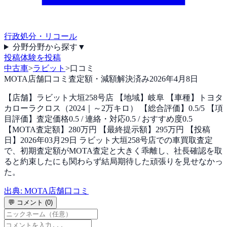
行政処分・リコール
分野
分野から探す
▼
投稿
体験を投稿
中古車
>
ラビット
>
口コミ
MOTA店舗口コミ
査定額・減額
解決済み
2026年4月8日
【店舗】ラビット大垣258号店 【地域】岐阜 【車種】トヨタ
カローラクロス（2024｜～2万キロ） 【総合評価】0.5/5 【項
目評価】査定価格0.5 / 連絡・対応0.5 / おすすめ度0.5
【MOTA査定額】280万円 【最終提示額】295万円 【投稿
日】2026年03月29日 ラビット大垣258号店での車買取査定
で、初期査定額がMOTA査定と大きく乖離し、社長確認を取
ると約束したにも関わらず結局期待した頑張りを見せなかっ
た。
出典:
MOTA店舗口コミ
💬 コメント (
0
)