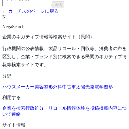
送信
←
カーチス
のページに戻る
N
NegaSearch
企業のネガティブ情報等検索サイト（民間）
行政機関の公表情報、製品リコール・回収等、消費者の声を
区別し、企業・ブランド別に検索できる民間のネガティブ情
報等検索サイトです。
分野
ハウスメーカー
美容整形外科
中古車
太陽光発電
学習塾
利用する
企業を検索
行政処分・リコール情報
体験を投稿
掲載内容につ
いて連絡
サイト情報